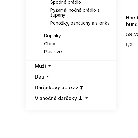
Spodné prádlo
08-04-09
Pyžamá, nočné prádlo a
župany
Hned
Ponožky, pančuchy a silonky
bund
59,2
Doplnky
Obuv
L/XL
Plus size
Muži
Deti
Dárčekový poukaz ❣️
Vianočné darčeky 🎄