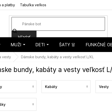
 a platby
Tabuľka veľkostí
Fotorecenzie
Hodnotenie obcho
Hľadať
MUŽI
DETI
ŠATY 👗
FUNKČNÉ OB
košík
a vesty
Dámske bundy, kabáty a vesty veľkosť L/XL
ske bundy, kabáty a vesty veľkosť L
y
Kabáty
Vesty
šky