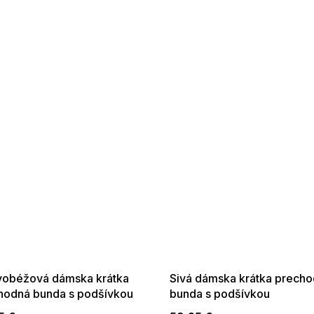
 SALE -35% ?
SUMMER SALE -35% ?
:35:EUR:P:f!2026-
G_SUMMER35:35:EUR:P:f!2026-
:01,2026-08-10-
08-04-09:01,2026-08-10-
09:00
09:00
obéžová dámska krátka
Sivá dámska krátka prech
hodná bunda s podšívkou
bunda s podšívkou