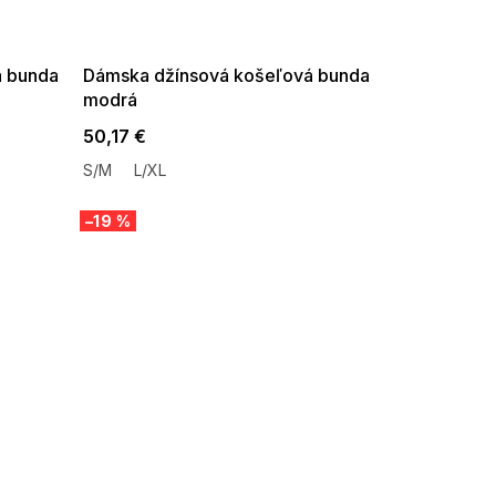
G_SUMMER35:35:EUR:P:f!2026-
08-04-09:01,2026-08-10-
09:00
á bunda
Dámska džínsová košeľová bunda
modrá
50,17 €
S/M
L/XL
–19 %