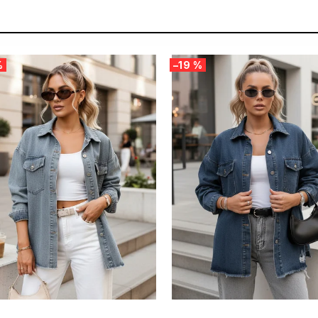
%
–19 %
 SALE -35% ?
SUMMER SALE -35% ?