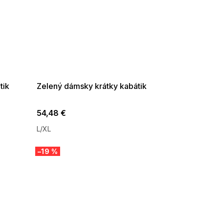
SUMMER SALE -35% ?
G_SUMMER35:35:EUR:P:f!2026-
08-04-09:01,2026-08-10-
09:00
tik
Zelený dámsky krátky kabátik
54,48 €
L/XL
–19 %