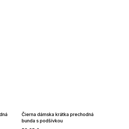
SUMMER SALE -35% ?
G_SUMMER35:35:EUR:P:f!2026-
08-04-09:01,2026-08-10-
09:00
odná
Čierna dámska krátka prechodná
bunda s podšívkou