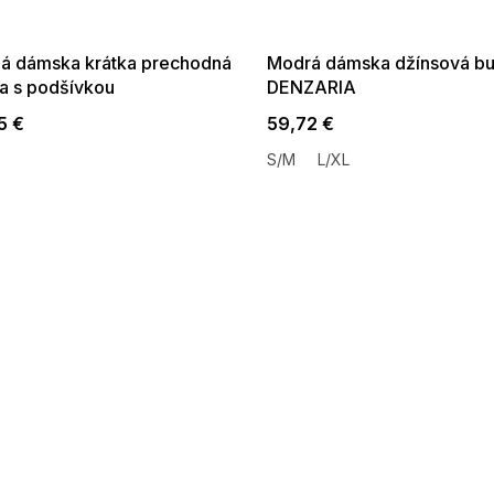
:01,2026-08-10-
08-04-09:01,2026-08-10-
09:00
09:00
á dámska krátka prechodná
Modrá dámska džínsová b
a s podšívkou
DENZARIA
5 €
59,72 €
S/M
L/XL