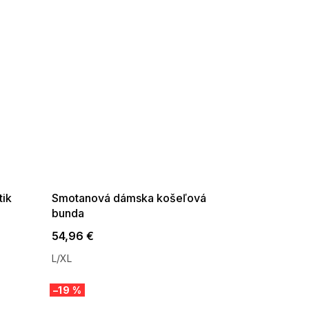
SUMMER SALE -35% ?
G_SUMMER35:35:EUR:P:f!2026-
08-04-09:01,2026-08-10-
09:00
tik
Smotanová dámska košeľová
bunda
54,96 €
L/XL
–19 %