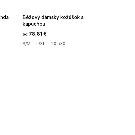
08-04-09:01,2026-08-10-
09:00
unda
Béžový dámsky kožúšok s
kapucňou
78,81 €
od
S/M
L/XL
2XL/3XL