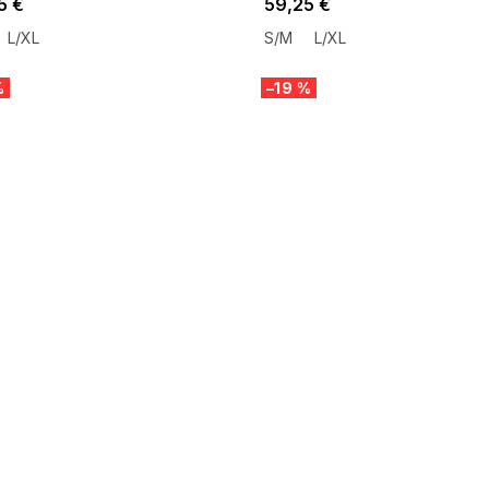
5 €
59,25 €
L/XL
S/M
L/XL
%
–19 %
 SALE -35% ?
SUMMER SALE -35% ?
:35:EUR:P:f!2026-
G_SUMMER35:35:EUR:P:f!2026-