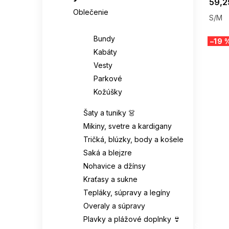
59,2
Oblečenie
S/M
Bundy, kabáty a vesty
Bundy
–19 
Kabáty
Vesty
Parkové
Kožúšky
Šaty a tuniky 👗
Mikiny, svetre a kardigany
Tričká, blúzky, body a košele
Saká a blejzre
Nohavice a džínsy
Kraťasy a sukne
Tepláky, súpravy a legíny
Overaly a súpravy
SUMMER
Plavky a plážové doplnky 👙
G_SUMMER35