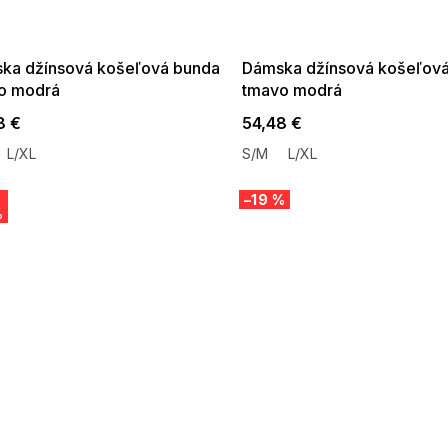
:35:EUR:P:f!2026-
G_SUMMER35:35:EUR:P:f!2026-
:01,2026-08-10-
08-04-09:01,2026-08-10-
09:00
09:00
ka džínsová košeľová bunda
Dámska džínsová košeľov
lo modrá
tmavo modrá
8 €
54,48 €
L/XL
S/M
L/XL
–19 %
%