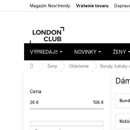
Prejsť
Magazín: Nosí trendy
Vrátenie tovaru
Doprava
na
obsah
VÝPREDAJ‼️
NOVINKY
ŽENY
Nákupný
Prázdny 
košík
Domov
Ženy
Oblečenie
Bundy, kabáty 
B
Dám
o
č
Cena
n
ý
Bund
26
€
108
€
p
a
n
Kožú
e