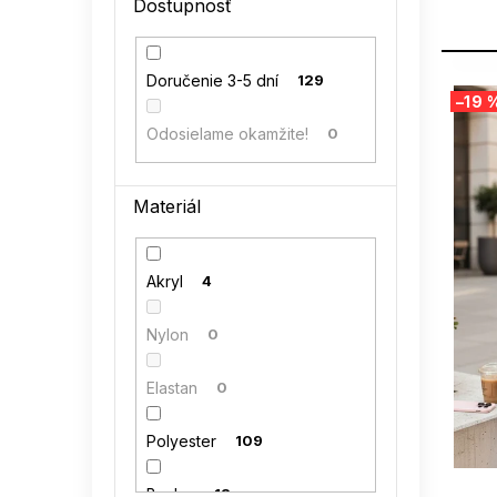
Dostupnosť
l
V
Doručenie 3-5 dní
129
–19 
ý
p
Odosielame okamžite!
0
i
s
p
Materiál
r
o
d
Akryl
4
u
k
Nylon
0
t
o
Elastan
0
v
Polyester
109
SUMMER
Bavlna
13