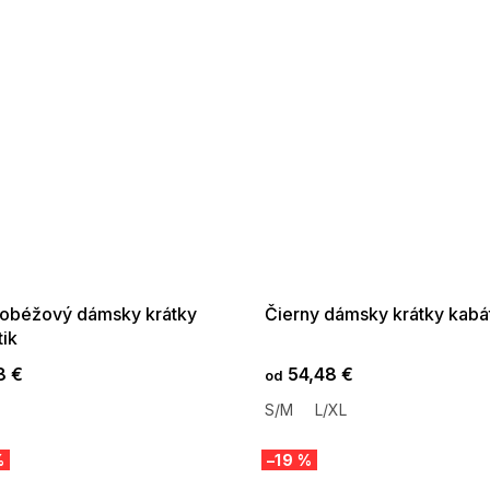
 SALE -35% ?
SUMMER SALE -35% ?
:35:EUR:P:f!2026-
G_SUMMER35:35:EUR:P:f!2026-
:01,2026-08-10-
08-04-09:01,2026-08-10-
09:00
09:00
lobéžový dámsky krátky
Čierny dámsky krátky kabá
tik
8 €
54,48 €
od
S/M
L/XL
%
–19 %