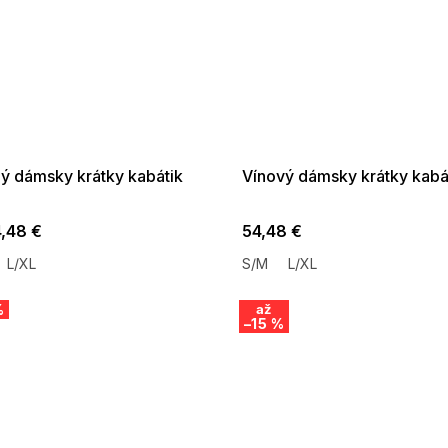
 SALE -35% ?
SUMMER SALE -35% ?
:35:EUR:P:f!2026-
G_SUMMER35:35:EUR:P:f!2026-
:01,2026-08-10-
08-04-09:01,2026-08-10-
09:00
09:00
ý dámsky krátky kabátik
Vínový dámsky krátky kabá
,48 €
54,48 €
L/XL
S/M
L/XL
%
až
–15 %