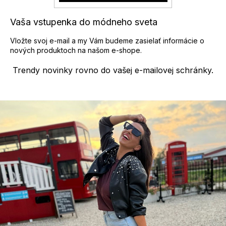
k
y
Vaša vstupenka do módneho sveta
v
ý
Vložte svoj e-mail a my Vám budeme zasielať informácie o
p
nových produktoch na našom e-shope.
i
s
Trendy novinky rovno do vašej e-mailovej schránky.
u