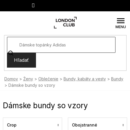
Prejsť
na
obsah
Hľadať
Domov
Ženy
Oblečenie
Bundy, kabáty a vesty
Bundy
Dámske bundy so vzory
Dámske bundy so vzory
Crop
Obojstranné