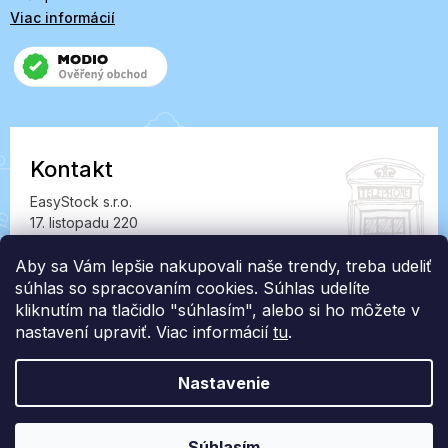
Viac informácií
Kontakt
EasyStock s.r.o.
17. listopadu 220
549 41 Červený Kostelec
IČ: 07727402, DIČ: CZ07727402
Aby sa Vám lepšie nakupovali naše trendy, treba udeliť
súhlas so spracovaním cookies. Súhlas udelíte
info@londonclub.sk
kliknutím na tlačidlo "súhlasím", alebo si ho môžete v
nastavení upraviť. Viac informácií
tu
.
Nastavenie
Vytvoril Shoptet Premium
Súhlasím