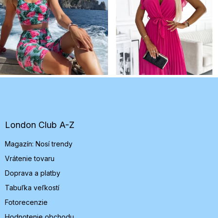
Z
á
p
ä
t
London Club A-Z
i
Magazín: Nosí trendy
e
Vrátenie tovaru
Doprava a platby
Tabuľka veľkostí
Fotorecenzie
Hodnotenie obchodu