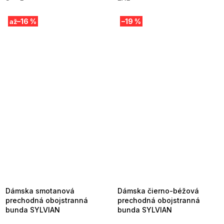
–16 %
–19 %
až
SUMMER SALE -35% ?
SUMMER SALE -35% ?
MMER35:35:EUR:P:f!2026-
G_SUMMER35:35:EUR:P:f!2026-
8-04-09:01,2026-08-10-
08-04-09:01,2026-08-10-
09:00
09:00
Dámska smotanová
Dámska čierno-béžová
prechodná obojstranná
prechodná obojstranná
bunda SYLVIAN
bunda SYLVIAN