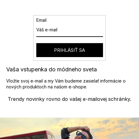
y
v
ý
p
Email
i
s
u
PRIHLÁSIŤ SA
Vaša vstupenka do módneho sveta
Vložte svoj e-mail a my Vám budeme zasielať informácie o
nových produktoch na našom e-shope.
Trendy novinky rovno do vašej e-mailovej schránky.