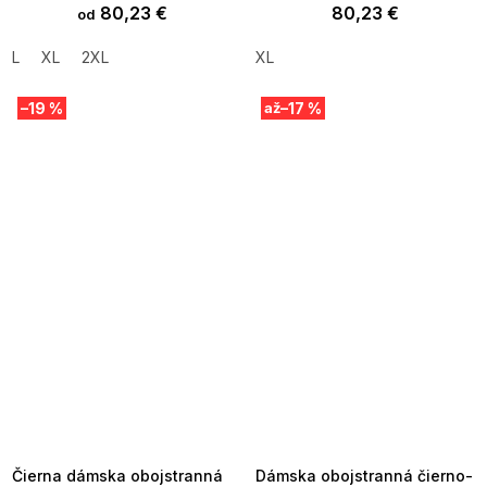
80,23 €
80,23 €
od
L
XL
2XL
XL
–19 %
–17 %
až
SUMMER SALE -35% ?
SUMMER SALE -35% ?
MMER35:35:EUR:P:f!2026-
G_SUMMER35:35:EUR:P:f!2026-
8-04-09:01,2026-08-10-
08-04-09:01,2026-08-10-
09:00
09:00
Čierna dámska obojstranná
Dámska obojstranná čierno-