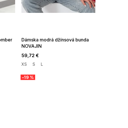
SUMMER SALE -35% ?
G_SUMMER35:35:EUR:P:f!2026-
08-04-09:01,2026-08-10-
09:00
omber
Dámska modrá džínsová bunda
NOVAJIN
59,72 €
XS
S
L
–19 %