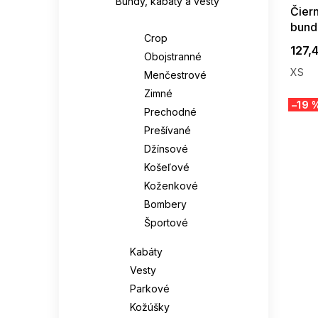
Bundy, kabáty a vesty
Čier
Bundy
bund
Crop
Jkt 
127,
Obojstranné
XS
Menčestrové
Zimné
–19 
Prechodné
Prešívané
Džínsové
Košeľové
Koženkové
Bombery
Športové
Kabáty
Vesty
Parkové
Kožúšky