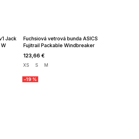
SUMMER SALE -35% ?
G_SUMMER35:35:EUR:P:f!2026-
08-04-09:01,2026-08-10-
09:00
v1 Jack
Fuchsiová vetrová bunda ASICS
t W
Fujitrail Packable Windbreaker
123,66 €
XS
S
M
–19 %