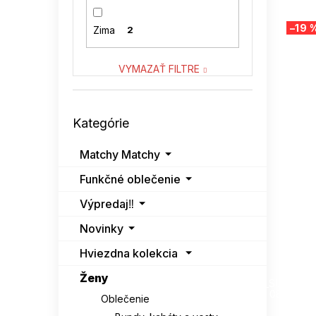
SNOW MODA
0
–19 
Zima
2
SUBLEVEL
0
VYMAZAŤ FILTRE
VASTON
0
Preskočiť
VENATON
0
Kategórie
kategórie
Matchy Matchy
Funkčné oblečenie
Výpredaj‼️
Novinky
Hviezdna kolekcia
SUMMER
Ženy
G_SUMMER35
08-04-09
Oblečenie