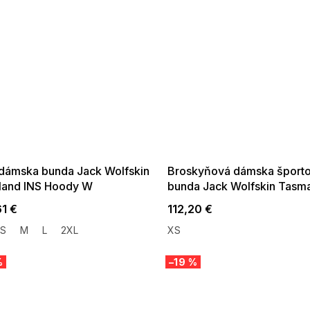
 SALE -35% ?
SUMMER SALE -35% ?
:35:EUR:P:f!2026-
G_SUMMER35:35:EUR:P:f!2026-
:01,2026-08-10-
08-04-09:01,2026-08-10-
09:00
09:00
 dámska bunda Jack Wolfskin
Broskyňová dámska šport
land INS Hoody W
bunda Jack Wolfskin Tasma
W
61 €
112,20 €
S
M
L
2XL
XS
%
–19 %