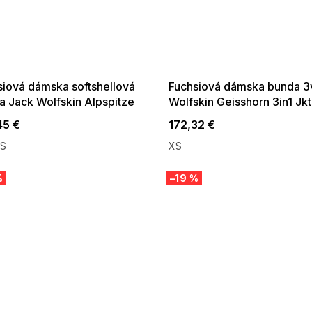
 SALE -35% ?
SUMMER SALE -35% ?
:35:EUR:P:f!2026-
G_SUMMER35:35:EUR:P:f!2026-
:01,2026-08-10-
08-04-09:01,2026-08-10-
09:00
09:00
siová dámska softshellová
Fuchsiová dámska bunda 3
a Jack Wolfskin Alpspitze
Wolfskin Geisshorn 3in1 Jk
y Jkt W
45 €
172,32 €
S
XS
%
–19 %