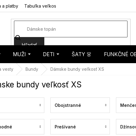
 a platby
Tabuľka veľkostí
Fotorecenzie
Hodnotenie obcho
Hľadať
MUŽI
DETI
ŠATY 👗
FUNKČNÉ OB
košík
a vesty
Bundy
Dámske bundy veľkosť XS
ske bundy veľkosť XS
Obojstranné
Menčes
hodné
Prešívané
Džínso