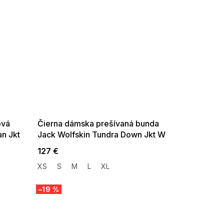
SUMMER SALE -35% ?
G_SUMMER35:35:EUR:P:f!2026-
08-04-09:01,2026-08-10-
09:00
ová
Čierna dámska prešívaná bunda
n Jkt
Jack Wolfskin Tundra Down Jkt W
127 €
XS
S
M
L
XL
–19 %