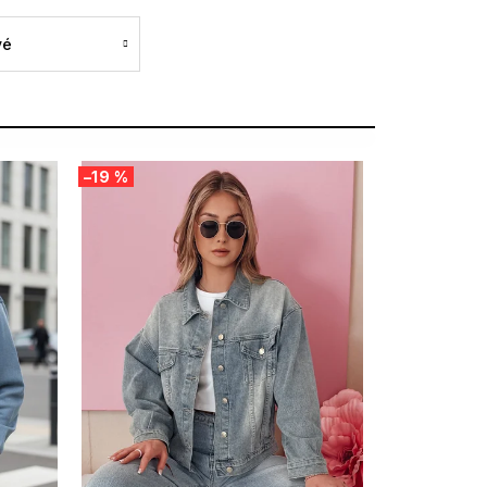
vé
–19 %