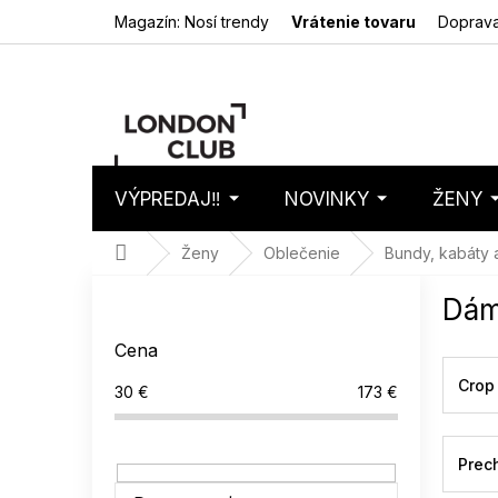
Prejsť
Magazín: Nosí trendy
Vrátenie tovaru
Doprava
na
obsah
VÝPREDAJ‼️
NOVINKY
ŽENY
Nákupný
Prázdny 
košík
Domov
Ženy
Oblečenie
Bundy, kabáty 
B
Dám
o
č
Cena
n
ý
Crop
30
€
173
€
p
a
n
Prec
e