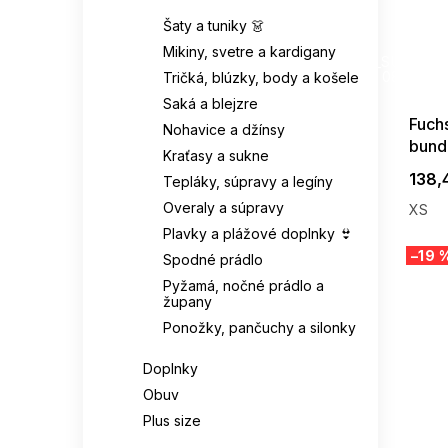
Šaty a tuniky 👗
SUMMER
Mikiny, svetre a kardigany
G_SUMMER35
08-04-09
Tričká, blúzky, body a košele
Saká a blejzre
Fuch
Nohavice a džínsy
bund
Kraťasy a sukne
Hood
138,
Tepláky, súpravy a legíny
Overaly a súpravy
XS
Plavky a plážové doplnky 👙
–19 
Spodné prádlo
Pyžamá, nočné prádlo a
župany
Ponožky, pančuchy a silonky
Doplnky
Obuv
Plus size