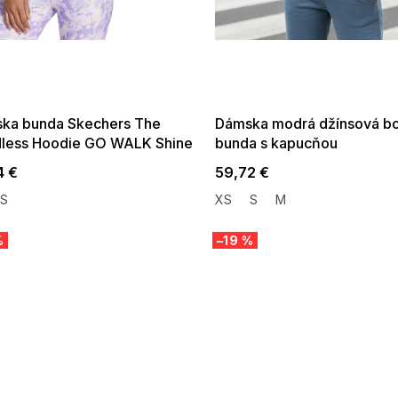
 SALE -35% ?
SUMMER SALE -35% ?
:35:EUR:P:f!2026-
G_SUMMER35:35:EUR:P:f!2026-
:01,2026-08-10-
08-04-09:01,2026-08-10-
09:00
09:00
ka bunda Skechers The
Dámska modrá džínsová b
less Hoodie GO WALK Shine
bunda s kapucňou
et svetlo ružové
4 €
59,72 €
S
XS
S
M
%
–19 %