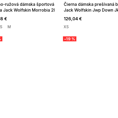
no-ružová dámska športová
Čierna dámska prešívaná 
a Jack Wolfskin Morrobia 2l
Jack Wolfskin Jwp Down J
W
48 €
126,04 €
S
M
XS
%
–19 %