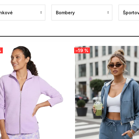
nkové
Bombery
Športo
%
–19 %