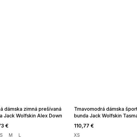
 SALE -35% ?
SUMMER SALE -35% ?
:35:EUR:P:f!2026-
G_SUMMER35:35:EUR:P:f!2026-
:01,2026-08-10-
08-04-09:01,2026-08-10-
09:00
09:00
á dámska zimná prešívaná
Tmavomodrá dámska špor
a Jack Wolfskin Alex Down
bunda Jack Wolfskin Tasma
W
W
73 €
110,77 €
S
M
L
XS