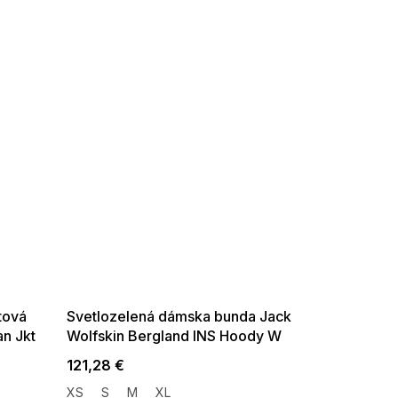
SUMMER SALE -35% ?
G_SUMMER35:35:EUR:P:f!2026-
08-04-09:01,2026-08-10-
09:00
tová
Svetlozelená dámska bunda Jack
n Jkt
Wolfskin Bergland INS Hoody W
121,28 €
XS
S
M
XL