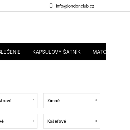
du
O nás
Obchodné podmienky
Podmienky ochrany osobný
info@londonclub.cz
LEČENIE
KAPSULOVÝ ŠATNÍK
MATCHY MATC
trové
Zimné
vé
Košeľové