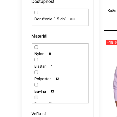
Dostupnosť
l
Kože
Doručenie 3-5 dní
38
Materiál
V
–19 
ý
p
Nylon
9
i
s
Elastan
1
p
r
o
Polyester
12
d
u
Bavlna
12
k
t
Eko semiš
0
o
v
Veľkosť
Polyamid
1