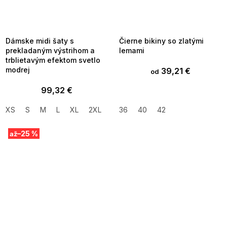
SUMMER SALE -35% ?
SUMMER SALE -35% ?
MMER35:35:EUR:P:f!2026-
G_SUMMER35:35:EUR:P:f!2026-
8-04-09:01,2026-08-10-
08-04-09:01,2026-08-10-
09:00
09:00
Dámske midi šaty s
Čierne bikiny so zlatými
prekladaným výstrihom a
lemami
trblietavým efektom svetlo
modrej
39,21 €
od
99,32 €
XS
S
M
L
XL
2XL
36
40
42
–25 %
až