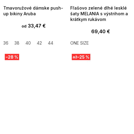
Tmavoružové dámske push-
Fľašovo zelené dlhé lesklé
up bikiny Aruba
šaty MELANIA s výstrihom a
krátkym rukávom
33,47 €
od
69,40 €
36
38
40
42
44
ONE SIZE
–28 %
–25 %
až