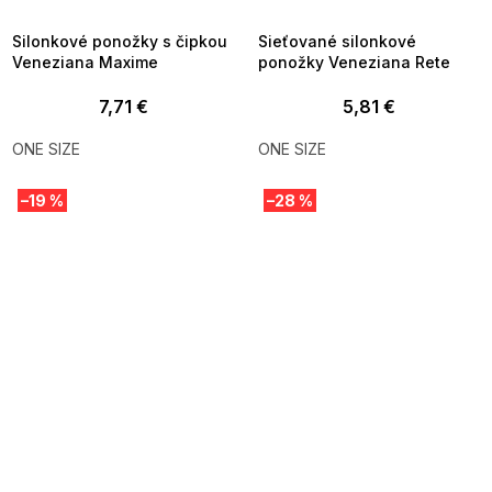
09:00
09:00
Silonkové ponožky s čipkou
Sieťované silonkové
Veneziana Maxime
ponožky Veneziana Rete
7,71 €
5,81 €
ONE SIZE
ONE SIZE
–19 %
–28 %