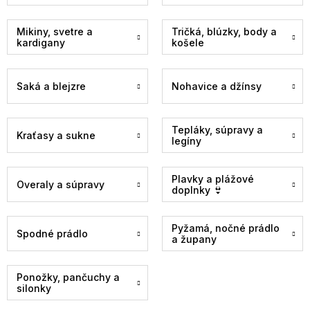
Mikiny, svetre a
Tričká, blúzky, body a
kardigany
košele
Saká a blejzre
Nohavice a džínsy
Tepláky, súpravy a
Kraťasy a sukne
legíny
Plavky a plážové
Overaly a súpravy
doplnky 👙
Pyžamá, nočné prádlo
Spodné prádlo
a župany
Ponožky, pančuchy a
silonky