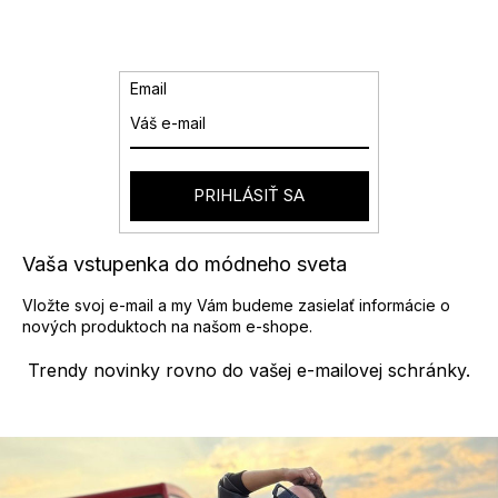
á
a
n
k
c
o
i
v
e
Email
a
p
n
r
i
v
e
k
y
PRIHLÁSIŤ SA
v
ý
p
Vaša vstupenka do módneho sveta
i
s
Vložte svoj e-mail a my Vám budeme zasielať informácie o
u
nových produktoch na našom e-shope.
Trendy novinky rovno do vašej e-mailovej schránky.