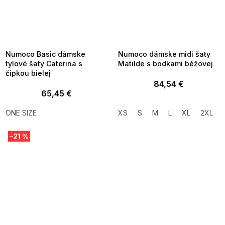
SUMMER SALE -35% ?
SUMMER SALE -35% ?
MMER35:35:EUR:P:f!2026-
G_SUMMER35:35:EUR:P:f!2026-
8-04-09:01,2026-08-10-
08-04-09:01,2026-08-10-
09:00
09:00
Numoco Basic dámske
Numoco dámske midi šaty
tylové šaty Caterina s
Matilde s bodkami béžovej
čipkou bielej
84,54 €
65,45 €
ONE SIZE
XS
S
M
L
XL
2XL
–21 %