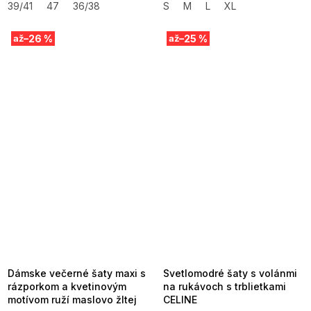
39/41
47
36/38
S
M
L
XL
–26 %
–25 %
až
až
SUMMER SALE -35% ?
SUMMER SALE -35% ?
MMER35:35:EUR:P:f!2026-
G_SUMMER35:35:EUR:P:f!2026-
8-04-09:01,2026-08-10-
08-04-09:01,2026-08-10-
09:00
09:00
Dámske večerné šaty maxi s
Svetlomodré šaty s volánmi
rázporkom a kvetinovým
na rukávoch s trblietkami
motívom ruží maslovo žltej
CELINE