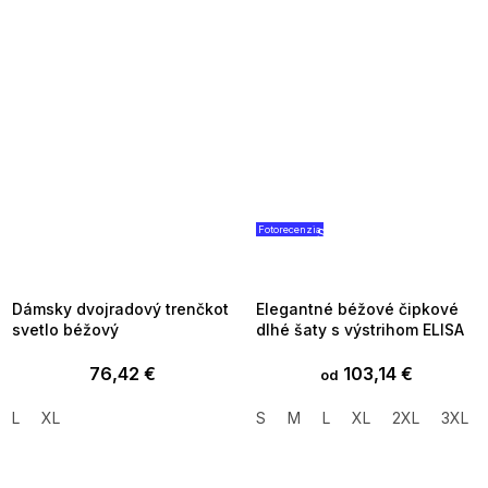
Fotorecenzia
SUMMER SALE -35% ?
SUMMER SALE -35% ?
MMER35:35:EUR:P:f!2026-
G_SUMMER35:35:EUR:P:f!2026
8-04-09:01,2026-08-10-
08-04-09:01,2026-08-10-
09:00
09:00
Dámsky dvojradový trenčkot
Elegantné béžové čipkové
svetlo béžový
dlhé šaty s výstrihom ELISA
76,42 €
103,14 €
od
L
XL
S
M
L
XL
2XL
3XL