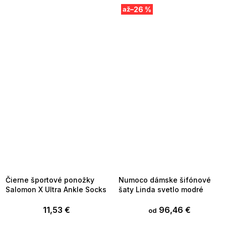
–26 %
až
SUMMER SALE -35% ?
SUMMER SALE -35% ?
MMER35:35:EUR:P:f!2026-
G_SUMMER35:35:EUR:P:f!2026-
8-04-09:01,2026-08-10-
08-04-09:01,2026-08-10-
09:00
09:00
Čierne športové ponožky
Numoco dámske šifónové
Salomon X Ultra Ankle Socks
šaty Linda svetlo modré
11,53 €
96,46 €
od