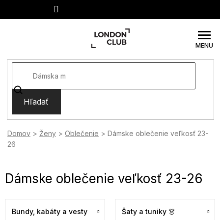
Prejsť
na
obsah
Hľadať
Domov
Ženy
Oblečenie
Dámske oblečenie veľkosť 23-
26
Dámske oblečenie veľkosť 23-26
Bundy, kabáty a vesty
Šaty a tuniky 👗