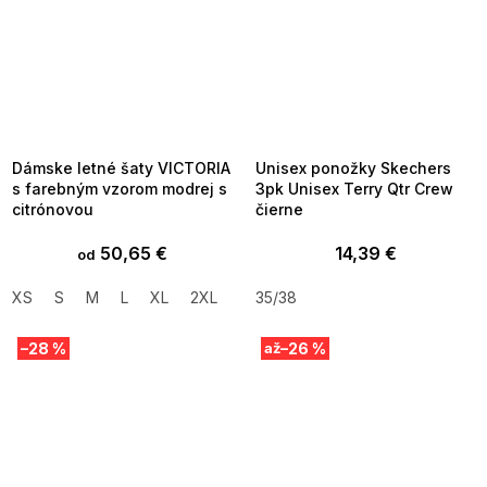
SUMMER SALE -35% ?
SUMMER SALE -35% ?
MMER35:35:EUR:P:f!2026-
G_SUMMER35:35:EUR:P:f!2026-
8-04-09:01,2026-08-10-
08-04-09:01,2026-08-10-
09:00
09:00
Dámske letné šaty VICTORIA
Unisex ponožky Skechers
s farebným vzorom modrej s
3pk Unisex Terry Qtr Crew
citrónovou
čierne
50,65 €
14,39 €
od
XS
S
M
L
XL
2XL
35/38
–28 %
–26 %
až