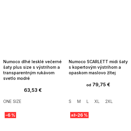
SUMMER SALE -35% ?
SUMMER SALE -35% ?
MMER35:35:EUR:P:f!2026-
G_SUMMER35:35:EUR:P:f!2026-
8-04-09:01,2026-08-10-
08-04-09:01,2026-08-10-
09:00
09:00
Numoco dlhé lesklé večerné
Numoco SCARLETT midi šaty
šaty plus size s výstrihom a
s kopertovým výstrihom a
transparentným rukávom
opaskom maslovo žltej
svetlo modré
79,75 €
od
63,53 €
ONE SIZE
S
M
L
XL
2XL
–6 %
–26 %
až