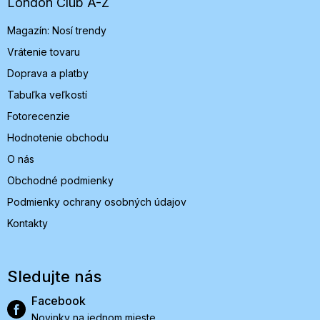
t
London Club A-Z
i
Magazín: Nosí trendy
e
Vrátenie tovaru
Doprava a platby
Tabuľka veľkostí
Fotorecenzie
Hodnotenie obchodu
O nás
Obchodné podmienky
Podmienky ochrany osobných údajov
Kontakty
Sledujte nás
Facebook
Novinky na jednom mieste