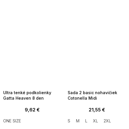
SUMMER SALE -35% ?
SUMMER SALE -35% ?
MMER35:35:EUR:P:f!2026-
G_SUMMER35:35:EUR:P:f!2026-
8-04-09:01,2026-08-10-
08-04-09:01,2026-08-10-
09:00
09:00
Ultra tenké podkolienky
Sada 2 basic nohavičiek
Gatta Heaven 8 den
Cotonella Midi
9,62 €
21,55 €
ONE SIZE
S
M
L
XL
2XL