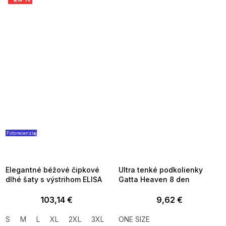
Fotorecenzia
SUMMER SALE -35% ?
SUMMER SALE -35% ?
G_SUMMER35:35:EUR:P:f!2026-
G_SUMMER35:35:EUR:P:f!2026-
08-04-09:01,2026-08-10-
08-04-09:01,2026-08-10-
09:00
09:00
Elegantné béžové čipkové
Ultra tenké podkolienky
dlhé šaty s výstrihom ELISA
Gatta Heaven 8 den
103,14 €
9,62 €
S
M
L
XL
2XL
3XL
ONE SIZE