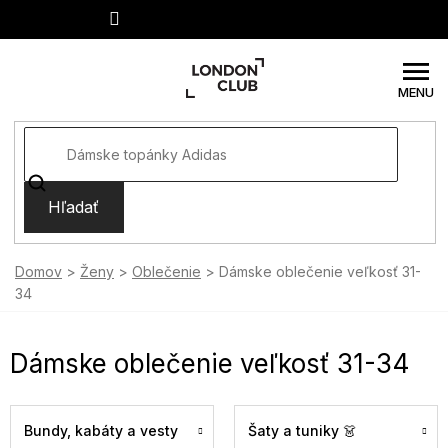
Prejsť
na
obsah
Hľadať
Domov
Ženy
Oblečenie
Dámske oblečenie veľkosť 31-
34
Dámske oblečenie veľkosť 31-34
Bundy, kabáty a vesty
Šaty a tuniky 👗