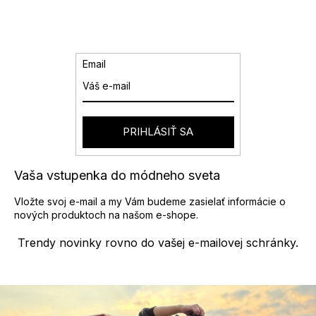
d
á
a
n
k
c
o
i
v
e
Email
a
p
n
r
i
v
e
k
y
PRIHLÁSIŤ SA
v
ý
p
Vaša vstupenka do módneho sveta
i
s
Vložte svoj e-mail a my Vám budeme zasielať informácie o
u
nových produktoch na našom e-shope.
Trendy novinky rovno do vašej e-mailovej schránky.