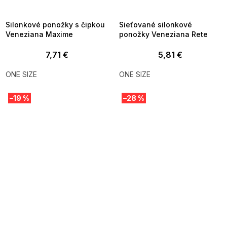
8-04-09:01,2026-08-10-
08-04-09:01,2026-08-10-
09:00
09:00
Silonkové ponožky s čipkou
Sieťované silonkové
Veneziana Maxime
ponožky Veneziana Rete
7,71 €
5,81 €
ONE SIZE
ONE SIZE
–19 %
–28 %