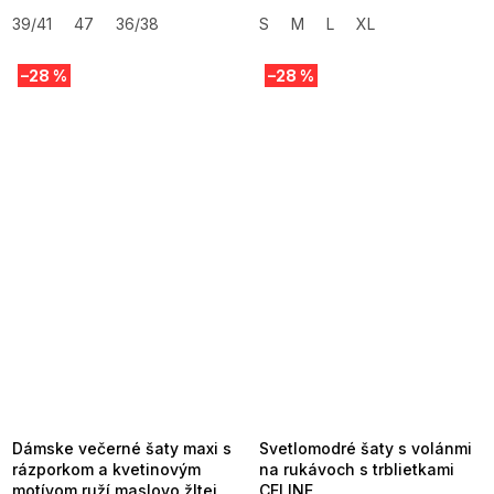
39/41
47
36/38
S
M
L
XL
–28 %
–28 %
SUMMER SALE -35% ?
SUMMER SALE -35% ?
MMER35:35:EUR:P:f!2026-
G_SUMMER35:35:EUR:P:f!2026-
8-04-09:01,2026-08-10-
08-04-09:01,2026-08-10-
09:00
09:00
Dámske večerné šaty maxi s
Svetlomodré šaty s volánmi
rázporkom a kvetinovým
na rukávoch s trblietkami
motívom ruží maslovo žltej
CELINE