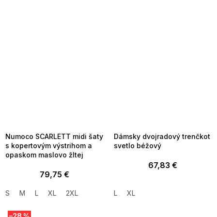
SUMMER SALE -35% ?
SUMMER SALE -35% ?
MMER35:35:EUR:P:f!2026-
G_SUMMER35:35:EUR:P:f!2026-
8-04-09:01,2026-08-10-
08-04-09:01,2026-08-10-
09:00
09:00
Numoco SCARLETT midi šaty
Dámsky dvojradový trenčkot
s kopertovým výstrihom a
svetlo béžový
opaskom maslovo žltej
67,83 €
79,75 €
S
M
L
XL
2XL
L
XL
–28 %