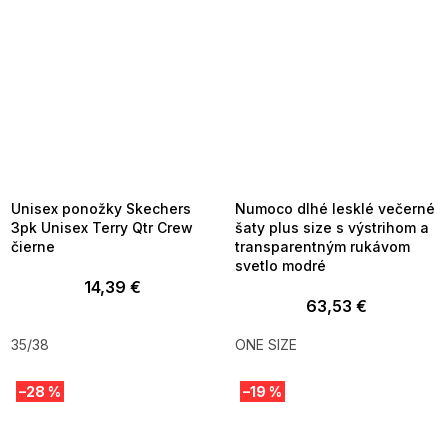
SUMMER SALE -35% ?
SUMMER SALE -35% ?
MMER35:35:EUR:P:f!2026-
G_SUMMER35:35:EUR:P:f!2026-
8-04-09:01,2026-08-10-
08-04-09:01,2026-08-10-
09:00
09:00
Unisex ponožky Skechers
Numoco dlhé lesklé večerné
3pk Unisex Terry Qtr Crew
šaty plus size s výstrihom a
čierne
transparentným rukávom
svetlo modré
14,39 €
63,53 €
35/38
ONE SIZE
–28 %
–19 %