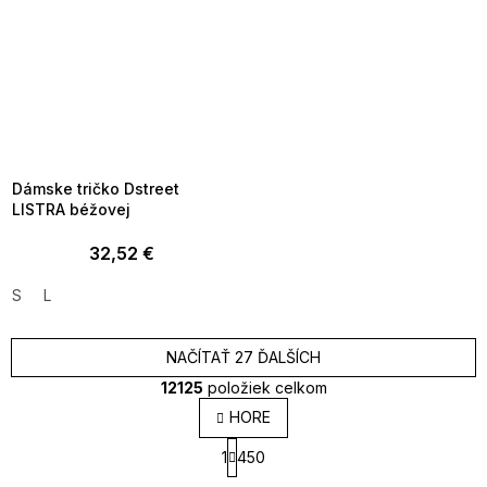
SUMMER SALE -35% ?
MMER35:35:EUR:P:f!2026-
8-04-09:01,2026-08-10-
09:00
Dámske tričko Dstreet
LISTRA béžovej
32,52 €
S
L
NAČÍTAŤ 27 ĎALŠÍCH
12125
položiek celkom
O
HORE
v
S
l
1
450
t
á
r