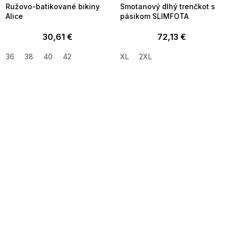
Ružovo-batikované bikiny
Smotanový dlhý trenčkot s
Alice
pásikom SLIMFOTA
30,61 €
72,13 €
36
38
40
42
XL
2XL
SUMMER SALE -35% ?
SUMMER SALE -35% ?
MMER35:35:EUR:P:f!2026-
G_SUMMER35:35:EUR:P:f!2026-