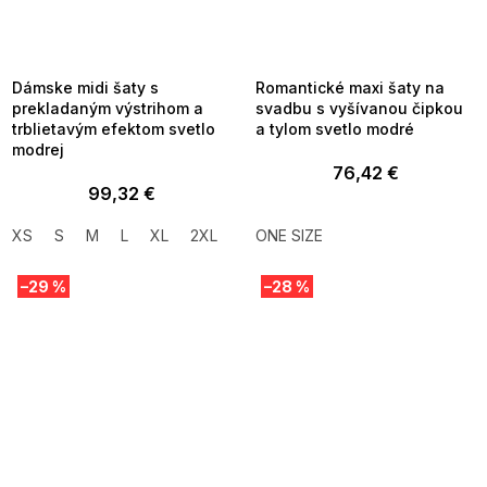
SUMMER SALE -35% ?
SUMMER SALE -35% ?
MMER35:35:EUR:P:f!2026-
G_SUMMER35:35:EUR:P:f!2026-
8-04-09:01,2026-08-10-
08-04-09:01,2026-08-10-
09:00
09:00
Dámske midi šaty s
Romantické maxi šaty na
prekladaným výstrihom a
svadbu s vyšívanou čipkou
trblietavým efektom svetlo
a tylom svetlo modré
modrej
76,42 €
99,32 €
XS
S
M
L
XL
2XL
ONE SIZE
–29 %
–28 %