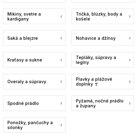
Mikiny, svetre a
Tričká, blúzky, body a
kardigany
košele
Saká a blejzre
Nohavice a džínsy
Tepláky, súpravy a
Kraťasy a sukne
legíny
Plavky a plážové
Overaly a súpravy
doplnky 👙
Pyžamá, nočné prádlo
Spodné prádlo
a župany
Ponožky, pančuchy a
silonky