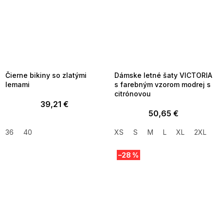
SUMMER SALE -35% ?
SUMMER SALE -35% ?
MMER35:35:EUR:P:f!2026-
G_SUMMER35:35:EUR:P:f!2026-
8-04-09:01,2026-08-10-
08-04-09:01,2026-08-10-
09:00
09:00
Čierne bikiny so zlatými
Dámske letné šaty VICTORIA
lemami
s farebným vzorom modrej s
citrónovou
39,21 €
50,65 €
36
40
XS
S
M
L
XL
2XL
–28 %