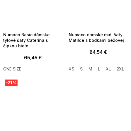
SUMMER SALE -35% ?
SUMMER SALE -35% ?
MMER35:35:EUR:P:f!2026-
G_SUMMER35:35:EUR:P:f!2026-
8-04-09:01,2026-08-10-
08-04-09:01,2026-08-10-
09:00
09:00
Numoco Basic dámske
Numoco dámske midi šaty
tylové šaty Caterina s
Matilde s bodkami béžovej
čipkou bielej
84,54 €
65,45 €
ONE SIZE
XS
S
M
L
XL
2XL
–21 %