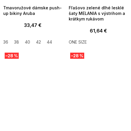
Tmavoružové dámske push-
Fľašovo zelené dlhé lesklé
up bikiny Aruba
šaty MELANIA s výstrihom a
krátkym rukávom
33,47 €
61,64 €
36
38
40
42
44
ONE SIZE
–28 %
–28 %