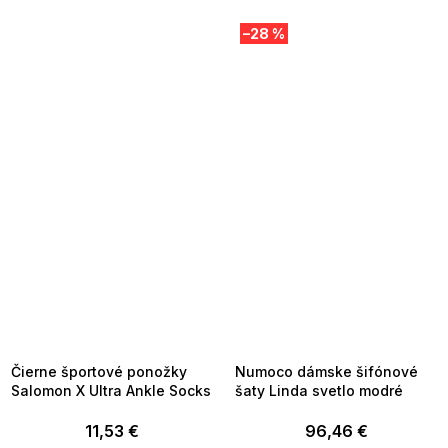
–28 %
SUMMER SALE -35% ?
SUMMER SALE -35% ?
MMER35:35:EUR:P:f!2026-
G_SUMMER35:35:EUR:P:f!2026-
8-04-09:01,2026-08-10-
08-04-09:01,2026-08-10-
09:00
09:00
Čierne športové ponožky
Numoco dámske šifónové
Salomon X Ultra Ankle Socks
šaty Linda svetlo modré
11,53 €
96,46 €