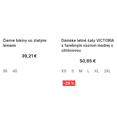
SUMMER SALE -35% ?
SUMMER SALE -35% ?
MMER35:35:EUR:P:f!2026-
G_SUMMER35:35:EUR:P:f!2026-
8-04-09:01,2026-08-10-
08-04-09:01,2026-08-10-
09:00
09:00
Čierne bikiny so zlatými
Dámske letné šaty VICTORIA
lemami
s farebným vzorom modrej s
citrónovou
39,21 €
50,65 €
36
40
XS
S
M
L
XL
2XL
–28 %