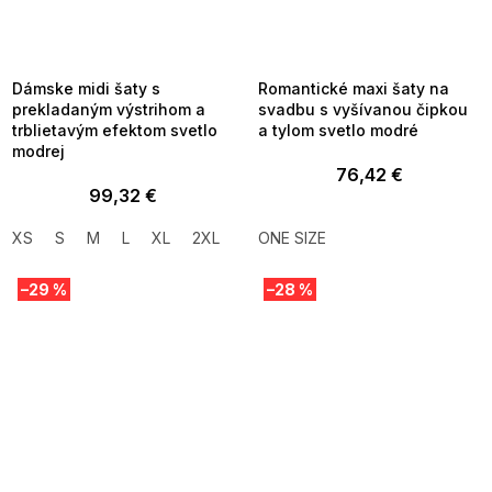
SUMMER SALE -35% ?
SUMMER SALE -35% ?
MMER35:35:EUR:P:f!2026-
G_SUMMER35:35:EUR:P:f!2026-
8-04-09:01,2026-08-10-
08-04-09:01,2026-08-10-
09:00
09:00
Dámske midi šaty s
Romantické maxi šaty na
prekladaným výstrihom a
svadbu s vyšívanou čipkou
trblietavým efektom svetlo
a tylom svetlo modré
modrej
76,42 €
99,32 €
XS
S
M
L
XL
2XL
ONE SIZE
–29 %
–28 %