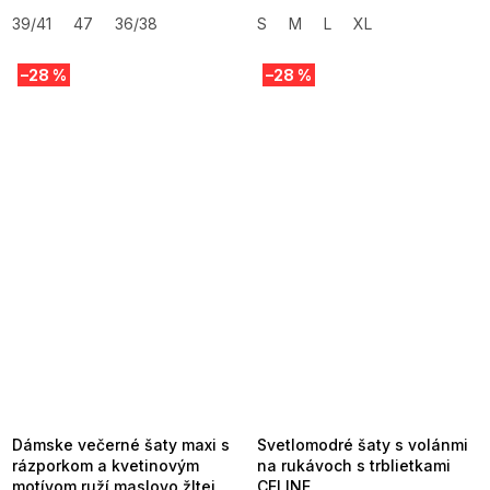
39/41
47
36/38
S
M
L
XL
–28 %
–28 %
SUMMER SALE -35% ?
SUMMER SALE -35% ?
MMER35:35:EUR:P:f!2026-
G_SUMMER35:35:EUR:P:f!2026-
8-04-09:01,2026-08-10-
08-04-09:01,2026-08-10-
09:00
09:00
Dámske večerné šaty maxi s
Svetlomodré šaty s volánmi
rázporkom a kvetinovým
na rukávoch s trblietkami
motívom ruží maslovo žltej
CELINE