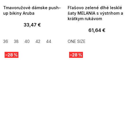
Tmavoružové dámske push-
Fľašovo zelené dlhé lesklé
up bikiny Aruba
šaty MELANIA s výstrihom a
krátkym rukávom
33,47 €
61,64 €
36
38
40
42
44
ONE SIZE
–28 %
–28 %