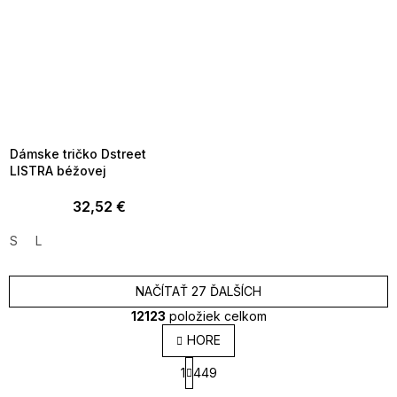
SUMMER SALE -35% ?
MMER35:35:EUR:P:f!2026-
8-04-09:01,2026-08-10-
09:00
Dámske tričko Dstreet
LISTRA béžovej
32,52 €
S
L
NAČÍTAŤ 27 ĎALŠÍCH
12123
položiek celkom
O
HORE
v
S
l
1
449
t
á
r