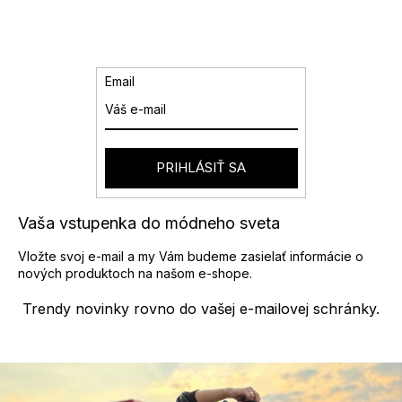
d
á
a
n
k
c
o
i
v
e
Email
a
p
n
r
i
v
e
k
y
PRIHLÁSIŤ SA
v
ý
p
Vaša vstupenka do módneho sveta
i
s
Vložte svoj e-mail a my Vám budeme zasielať informácie o
u
nových produktoch na našom e-shope.
Trendy novinky rovno do vašej e-mailovej schránky.