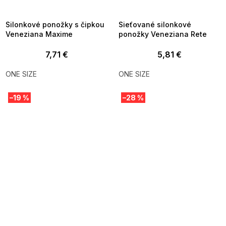
8-04-09:01,2026-08-10-
08-04-09:01,2026-08-10-
09:00
09:00
Silonkové ponožky s čipkou
Sieťované silonkové
Veneziana Maxime
ponožky Veneziana Rete
7,71 €
5,81 €
ONE SIZE
ONE SIZE
–19 %
–28 %