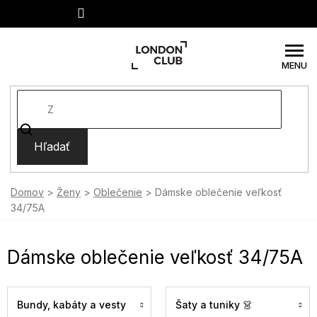
Prejsť
na
obsah
Hľadať
Domov
Ženy
Oblečenie
Dámske oblečenie veľkosť
34/75A
Dámske oblečenie veľkosť 34/75A
Bundy, kabáty a vesty
Šaty a tuniky 👗