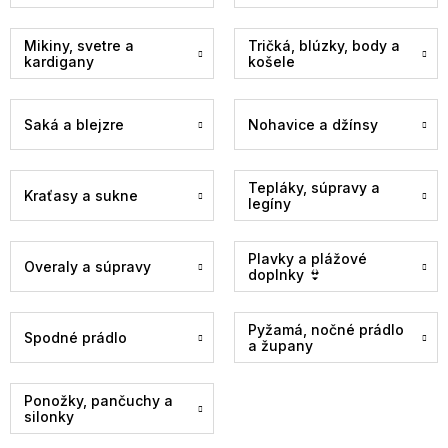
Mikiny, svetre a
Tričká, blúzky, body a
kardigany
košele
Saká a blejzre
Nohavice a džínsy
Tepláky, súpravy a
Kraťasy a sukne
legíny
Plavky a plážové
Overaly a súpravy
doplnky 👙
Pyžamá, nočné prádlo
Spodné prádlo
a župany
Ponožky, pančuchy a
silonky