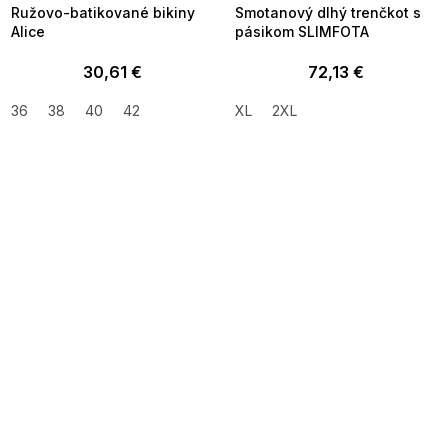
Ružovo-batikované bikiny
Smotanový dlhý trenčkot s
Alice
pásikom SLIMFOTA
30,61 €
72,13 €
36
38
40
42
XL
2XL
SUMMER SALE -35% ?
SUMMER SALE -35% ?
MMER35:35:EUR:P:f!2026-
G_SUMMER35:35:EUR:P:f!2026-