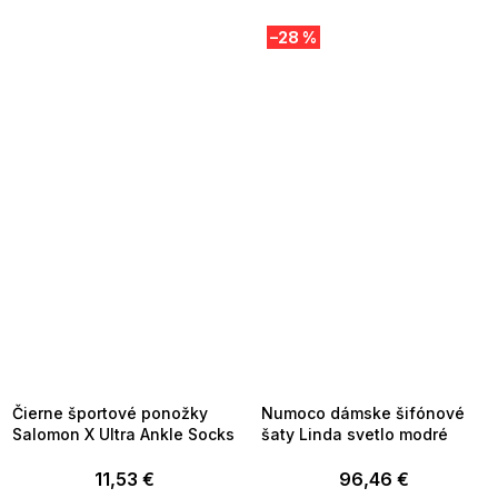
–28 %
SUMMER SALE -35% ?
SUMMER SALE -35% ?
MMER35:35:EUR:P:f!2026-
G_SUMMER35:35:EUR:P:f!2026-
8-04-09:01,2026-08-10-
08-04-09:01,2026-08-10-
09:00
09:00
Čierne športové ponožky
Numoco dámske šifónové
Salomon X Ultra Ankle Socks
šaty Linda svetlo modré
11,53 €
96,46 €