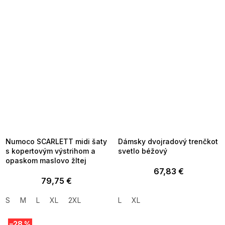
SUMMER SALE -35% ?
SUMMER SALE -35% ?
MMER35:35:EUR:P:f!2026-
G_SUMMER35:35:EUR:P:f!2026-
8-04-09:01,2026-08-10-
08-04-09:01,2026-08-10-
09:00
09:00
Numoco SCARLETT midi šaty
Dámsky dvojradový trenčkot
s kopertovým výstrihom a
svetlo béžový
opaskom maslovo žltej
67,83 €
79,75 €
S
M
L
XL
2XL
L
XL
–28 %