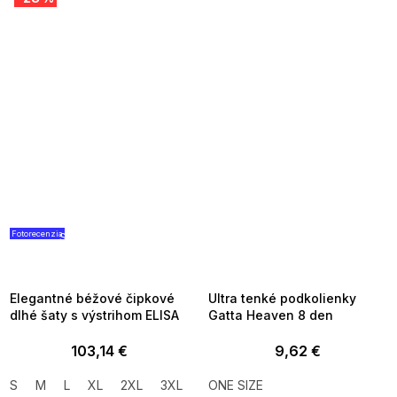
Fotorecenzia
SUMMER SALE -35% ?
SUMMER SALE -35% ?
G_SUMMER35:35:EUR:P:f!2026-
G_SUMMER35:35:EUR:P:f!2026-
08-04-09:01,2026-08-10-
08-04-09:01,2026-08-10-
09:00
09:00
Elegantné béžové čipkové
Ultra tenké podkolienky
dlhé šaty s výstrihom ELISA
Gatta Heaven 8 den
103,14 €
9,62 €
S
M
L
XL
2XL
3XL
ONE SIZE