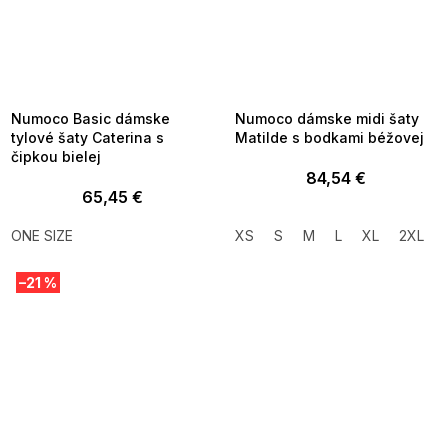
SUMMER SALE -35% ?
SUMMER SALE -35% ?
MMER35:35:EUR:P:f!2026-
G_SUMMER35:35:EUR:P:f!2026-
8-04-09:01,2026-08-10-
08-04-09:01,2026-08-10-
09:00
09:00
Numoco Basic dámske
Numoco dámske midi šaty
tylové šaty Caterina s
Matilde s bodkami béžovej
čipkou bielej
84,54 €
65,45 €
ONE SIZE
XS
S
M
L
XL
2XL
–21 %