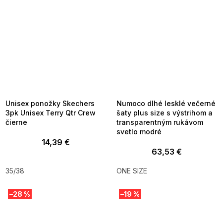
SUMMER SALE -35% ?
SUMMER SALE -35% ?
MMER35:35:EUR:P:f!2026-
G_SUMMER35:35:EUR:P:f!2026-
8-04-09:01,2026-08-10-
08-04-09:01,2026-08-10-
09:00
09:00
Unisex ponožky Skechers
Numoco dlhé lesklé večerné
3pk Unisex Terry Qtr Crew
šaty plus size s výstrihom a
čierne
transparentným rukávom
svetlo modré
14,39 €
63,53 €
35/38
ONE SIZE
–28 %
–19 %