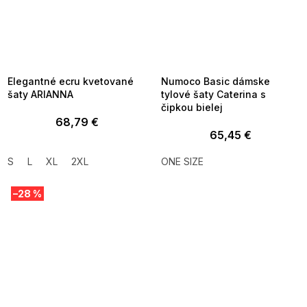
SUMMER SALE -35% ?
SUMMER SALE -35% ?
MMER35:35:EUR:P:f!2026-
G_SUMMER35:35:EUR:P:f!2026-
8-04-09:01,2026-08-10-
08-04-09:01,2026-08-10-
09:00
09:00
Elegantné ecru kvetované
Numoco Basic dámske
šaty ARIANNA
tylové šaty Caterina s
čipkou bielej
68,79 €
65,45 €
S
L
XL
2XL
ONE SIZE
–28 %