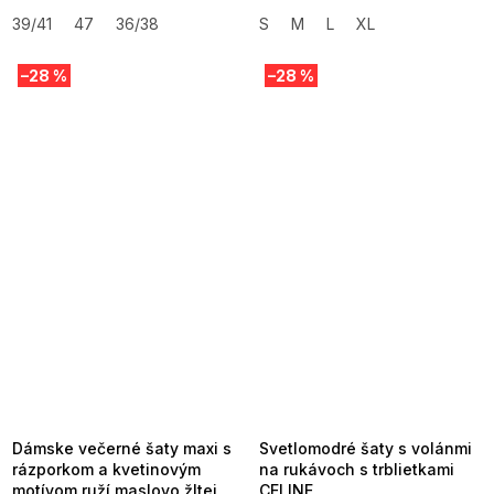
39/41
47
36/38
S
M
L
XL
–28 %
–28 %
SUMMER SALE -35% ?
SUMMER SALE -35% ?
MMER35:35:EUR:P:f!2026-
G_SUMMER35:35:EUR:P:f!2026-
8-04-09:01,2026-08-10-
08-04-09:01,2026-08-10-
09:00
09:00
Dámske večerné šaty maxi s
Svetlomodré šaty s volánmi
rázporkom a kvetinovým
na rukávoch s trblietkami
motívom ruží maslovo žltej
CELINE