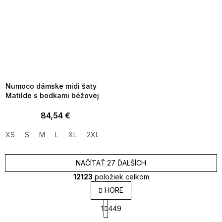
SUMMER SALE -35% ?
MMER35:35:EUR:P:f!2026-
8-04-09:01,2026-08-10-
09:00
Numoco dámske midi šaty
Matilde s bodkami béžovej
84,54 €
XS
S
M
L
XL
2XL
NAČÍTAŤ 27 ĎALŠÍCH
12123
položiek celkom
O
HORE
v
S
l
1
449
t
á
r