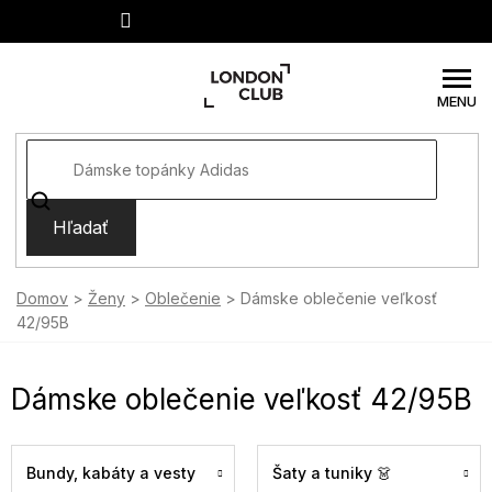
Prejsť
na
obsah
Hľadať
Domov
Ženy
Oblečenie
Dámske oblečenie veľkosť
42/95B
Dámske oblečenie veľkosť 42/95B
Bundy, kabáty a vesty
Šaty a tuniky 👗