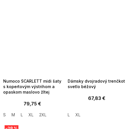
SUMMER SALE -35% ?
SUMMER SALE -35% ?
MMER35:35:EUR:P:f!2026-
G_SUMMER35:35:EUR:P:f!2026-
8-04-09:01,2026-08-10-
08-04-09:01,2026-08-10-
09:00
09:00
Numoco SCARLETT midi šaty
Dámsky dvojradový trenčkot
s kopertovým výstrihom a
svetlo béžový
opaskom maslovo žltej
67,83 €
79,75 €
S
M
L
XL
2XL
L
XL
–28 %