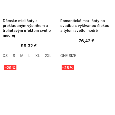
SUMMER SALE -35% ?
SUMMER SALE -35% ?
MMER35:35:EUR:P:f!2026-
G_SUMMER35:35:EUR:P:f!2026-
8-04-09:01,2026-08-10-
08-04-09:01,2026-08-10-
09:00
09:00
Dámske midi šaty s
Romantické maxi šaty na
prekladaným výstrihom a
svadbu s vyšívanou čipkou
trblietavým efektom svetlo
a tylom svetlo modré
modrej
76,42 €
99,32 €
XS
S
M
L
XL
2XL
ONE SIZE
–29 %
–28 %