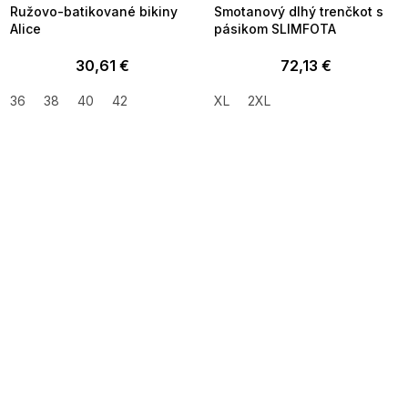
Ružovo-batikované bikiny
Smotanový dlhý trenčkot s
Alice
pásikom SLIMFOTA
30,61 €
72,13 €
36
38
40
42
XL
2XL
SUMMER SALE -35% ?
SUMMER SALE -35% ?
MMER35:35:EUR:P:f!2026-
G_SUMMER35:35:EUR:P:f!2026-