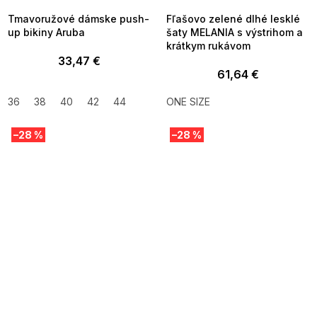
Tmavoružové dámske push-
Fľašovo zelené dlhé lesklé
up bikiny Aruba
šaty MELANIA s výstrihom a
krátkym rukávom
33,47 €
61,64 €
36
38
40
42
44
ONE SIZE
–28 %
–28 %