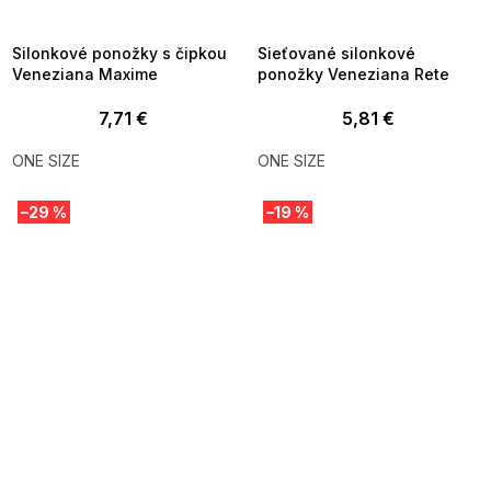
8-04-09:01,2026-08-10-
08-04-09:01,2026-08-10-
09:00
09:00
Silonkové ponožky s čipkou
Sieťované silonkové
Veneziana Maxime
ponožky Veneziana Rete
7,71 €
5,81 €
ONE SIZE
ONE SIZE
–29 %
–19 %