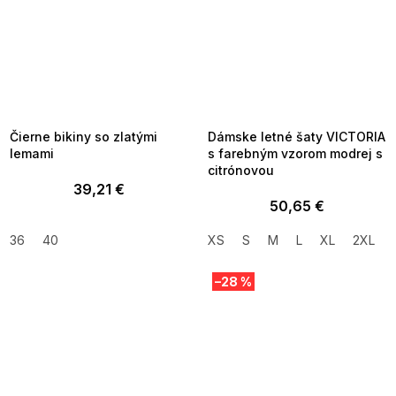
SUMMER SALE -35% ?
SUMMER SALE -35% ?
MMER35:35:EUR:P:f!2026-
G_SUMMER35:35:EUR:P:f!2026-
8-04-09:01,2026-08-10-
08-04-09:01,2026-08-10-
09:00
09:00
Čierne bikiny so zlatými
Dámske letné šaty VICTORIA
lemami
s farebným vzorom modrej s
citrónovou
39,21 €
50,65 €
36
40
XS
S
M
L
XL
2XL
–28 %