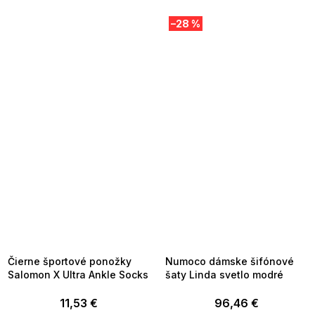
–28 %
SUMMER SALE -35% ?
SUMMER SALE -35% ?
MMER35:35:EUR:P:f!2026-
G_SUMMER35:35:EUR:P:f!2026-
8-04-09:01,2026-08-10-
08-04-09:01,2026-08-10-
09:00
09:00
Čierne športové ponožky
Numoco dámske šifónové
Salomon X Ultra Ankle Socks
šaty Linda svetlo modré
11,53 €
96,46 €