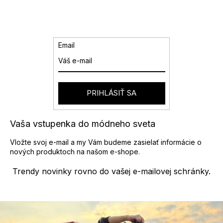
d
á
a
n
k
c
o
i
v
e
Email
a
p
n
r
i
v
e
k
y
PRIHLÁSIŤ SA
v
ý
p
Vaša vstupenka do módneho sveta
i
s
Vložte svoj e-mail a my Vám budeme zasielať informácie o
u
nových produktoch na našom e-shope.
Trendy novinky rovno do vašej e-mailovej schránky.