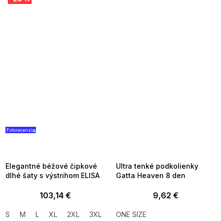
Fotorecenzia
SUMMER SALE -35% ?
SUMMER SALE -35% ?
G_SUMMER35:35:EUR:P:f!2026-
G_SUMMER35:35:EUR:P:f!2026-
08-04-09:01,2026-08-10-
08-04-09:01,2026-08-10-
09:00
09:00
Elegantné béžové čipkové
Ultra tenké podkolienky
dlhé šaty s výstrihom ELISA
Gatta Heaven 8 den
103,14 €
9,62 €
S
M
L
XL
2XL
3XL
ONE SIZE