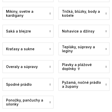
Mikiny, svetre a
Tričká, blúzky, body a
kardigany
košele
Saká a blejzre
Nohavice a džínsy
Tepláky, súpravy a
Kraťasy a sukne
legíny
Plavky a plážové
Overaly a súpravy
doplnky 👙
Pyžamá, nočné prádlo
Spodné prádlo
a župany
Ponožky, pančuchy a
silonky