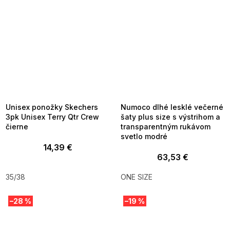
SUMMER SALE -35% ?
SUMMER SALE -35% ?
MMER35:35:EUR:P:f!2026-
G_SUMMER35:35:EUR:P:f!2026-
8-04-09:01,2026-08-10-
08-04-09:01,2026-08-10-
09:00
09:00
Unisex ponožky Skechers
Numoco dlhé lesklé večerné
3pk Unisex Terry Qtr Crew
šaty plus size s výstrihom a
čierne
transparentným rukávom
svetlo modré
14,39 €
63,53 €
35/38
ONE SIZE
–28 %
–19 %