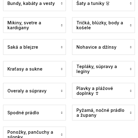
Bundy, kabáty a vesty
Šaty a tuniky 👗
Mikiny, svetre a
Tričká, blúzky, body a
kardigany
košele
Saká a blejzre
Nohavice a džínsy
Tepláky, súpravy a
Kraťasy a sukne
legíny
Plavky a plážové
Overaly a súpravy
doplnky 👙
Pyžamá, nočné prádlo
Spodné prádlo
a župany
Ponožky, pančuchy a
silonky