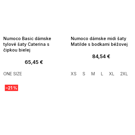
SUMMER SALE -35% ?
SUMMER SALE -35% ?
MMER35:35:EUR:P:f!2026-
G_SUMMER35:35:EUR:P:f!2026-
8-04-09:01,2026-08-10-
08-04-09:01,2026-08-10-
09:00
09:00
Numoco Basic dámske
Numoco dámske midi šaty
tylové šaty Caterina s
Matilde s bodkami béžovej
čipkou bielej
84,54 €
65,45 €
ONE SIZE
XS
S
M
L
XL
2XL
–21 %