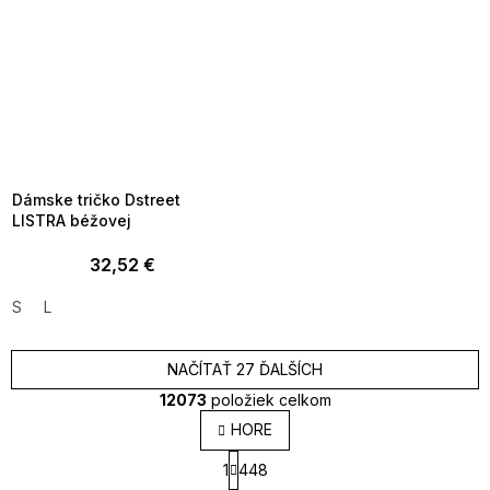
SUMMER SALE -35% ?
MMER35:35:EUR:P:f!2026-
8-04-09:01,2026-08-10-
09:00
Dámske tričko Dstreet
LISTRA béžovej
32,52 €
S
L
NAČÍTAŤ 27 ĎALŠÍCH
12073
položiek celkom
O
HORE
v
S
l
1
448
t