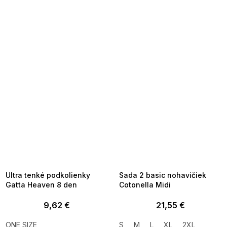
SUMMER SALE -35% ?
SUMMER SALE -35% ?
MMER35:35:EUR:P:f!2026-
G_SUMMER35:35:EUR:P:f!2026-
8-04-09:01,2026-08-10-
08-04-09:01,2026-08-10-
09:00
09:00
Ultra tenké podkolienky
Sada 2 basic nohavičiek
Gatta Heaven 8 den
Cotonella Midi
9,62 €
21,55 €
ONE SIZE
S
M
L
XL
2XL