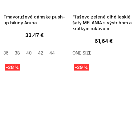
8-04-09:01,2026-08-10-
08-04-09:01,2026-08-10-
09:00
09:00
Tmavoružové dámske push-
Fľašovo zelené dlhé lesklé
up bikiny Aruba
šaty MELANIA s výstrihom a
krátkym rukávom
33,47 €
61,64 €
36
38
40
42
44
ONE SIZE
–28 %
–29 %