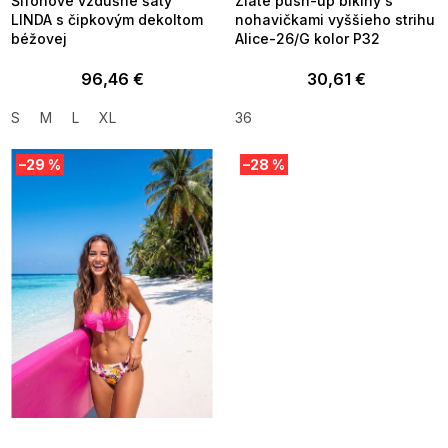
Šifónové vzdušné šaty
Zlaté push-up bikiny s
LINDA s čipkovým dekoltom
nohavičkami vyššieho strihu
béžovej
Alice-26/G kolor P32
96,46 €
30,61 €
S
M
L
XL
36
–29 %
–28 %
SUMMER SALE -35% ?
SUMMER SALE -35% ?
MMER35:35:EUR:P:f!2026-
G_SUMMER35:35:EUR:P:f!2026-