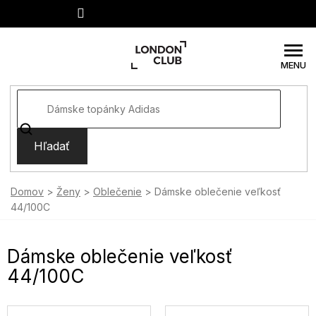
Prejsť
na
obsah
Hľadať
Domov
Ženy
Oblečenie
Dámske oblečenie veľkosť
44/100C
Dámske oblečenie veľkosť
44/100C