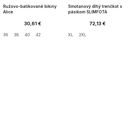
Ružovo-batikované bikiny
Smotanový dlhý trenčkot s
Alice
pásikom SLIMFOTA
30,61 €
72,13 €
36
38
40
42
XL
2XL
SUMMER SALE -35% ?
SUMMER SALE -35% ?