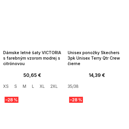
SUMMER SALE -35% ?
SUMMER SALE -35% ?
MMER35:35:EUR:P:f!2026-
G_SUMMER35:35:EUR:P:f!2026-
8-04-09:01,2026-08-10-
08-04-09:01,2026-08-10-
09:00
09:00
Dámske letné šaty VICTORIA
Unisex ponožky Skechers
s farebným vzorom modrej s
3pk Unisex Terry Qtr Crew
citrónovou
čierne
50,65 €
14,39 €
XS
S
M
L
XL
2XL
35/38
–28 %
–28 %