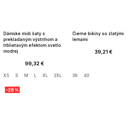
SUMMER SALE -35% ?
SUMMER SALE -35% ?
MMER35:35:EUR:P:f!2026-
G_SUMMER35:35:EUR:P:f!2026-
8-04-09:01,2026-08-10-
08-04-09:01,2026-08-10-
09:00
09:00
Dámske midi šaty s
Čierne bikiny so zlatými
prekladaným výstrihom a
lemami
trblietavým efektom svetlo
modrej
39,21 €
99,32 €
XS
S
M
L
XL
2XL
36
40
–28 %