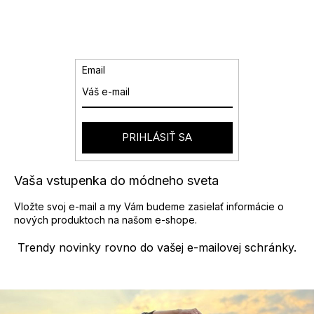
á
r
d
á
a
n
k
c
o
i
v
e
Email
a
p
n
r
i
v
e
k
y
PRIHLÁSIŤ SA
v
ý
p
Vaša vstupenka do módneho sveta
i
s
Vložte svoj e-mail a my Vám budeme zasielať informácie o
u
nových produktoch na našom e-shope.
Trendy novinky rovno do vašej e-mailovej schránky.