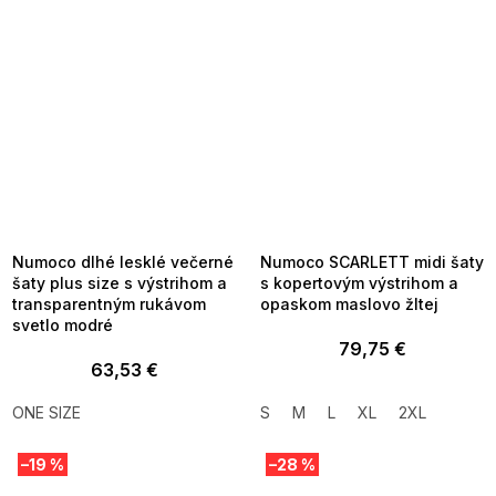
SUMMER SALE -35% ?
SUMMER SALE -35% ?
MMER35:35:EUR:P:f!2026-
G_SUMMER35:35:EUR:P:f!2026-
8-04-09:01,2026-08-10-
08-04-09:01,2026-08-10-
09:00
09:00
Numoco dlhé lesklé večerné
Numoco SCARLETT midi šaty
šaty plus size s výstrihom a
s kopertovým výstrihom a
transparentným rukávom
opaskom maslovo žltej
svetlo modré
79,75 €
63,53 €
ONE SIZE
S
M
L
XL
2XL
–19 %
–28 %