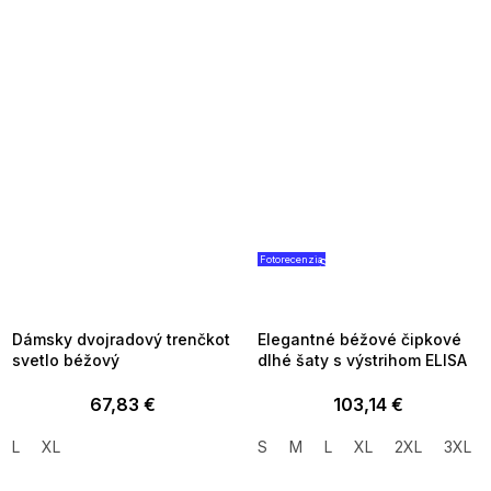
Fotorecenzia
SUMMER SALE -35% ?
SUMMER SALE -35% ?
MMER35:35:EUR:P:f!2026-
G_SUMMER35:35:EUR:P:f!2026
8-04-09:01,2026-08-10-
08-04-09:01,2026-08-10-
09:00
09:00
Dámsky dvojradový trenčkot
Elegantné béžové čipkové
svetlo béžový
dlhé šaty s výstrihom ELISA
67,83 €
103,14 €
L
XL
S
M
L
XL
2XL
3XL