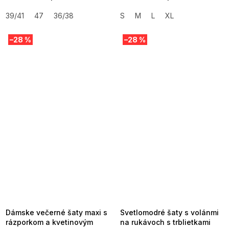
39/41
47
36/38
S
M
L
XL
–28 %
–28 %
SUMMER SALE -35% ?
SUMMER SALE -35% ?
MMER35:35:EUR:P:f!2026-
G_SUMMER35:35:EUR:P:f!2026-
8-04-09:01,2026-08-10-
08-04-09:01,2026-08-10-
09:00
09:00
Dámske večerné šaty maxi s
Svetlomodré šaty s volánmi
rázporkom a kvetinovým
na rukávoch s trblietkami