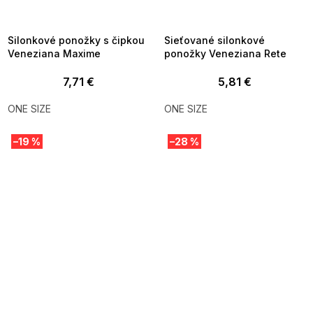
MMER35:35:EUR:P:f!2026-
G_SUMMER35:35:EUR:P:f!2026-
8-04-09:01,2026-08-10-
08-04-09:01,2026-08-10-
09:00
09:00
Silonkové ponožky s čipkou
Sieťované silonkové
Veneziana Maxime
ponožky Veneziana Rete
7,71 €
5,81 €
ONE SIZE
ONE SIZE
–19 %
–28 %