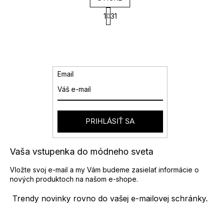
v
S
l
1
31
t
á
r
d
á
a
n
k
c
o
i
v
e
Email
a
p
n
r
i
v
e
k
y
PRIHLÁSIŤ SA
v
ý
p
Vaša vstupenka do módneho sveta
i
s
Vložte svoj e-mail a my Vám budeme zasielať informácie o
u
nových produktoch na našom e-shope.
Trendy novinky rovno do vašej e-mailovej schránky.