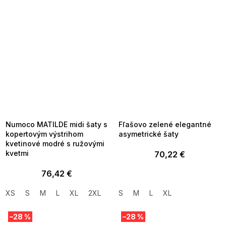
SUMMER SALE -35% ?
SUMMER SALE -35% ?
MMER35:35:EUR:P:f!2026-
G_SUMMER35:35:EUR:P:f!2026-
8-04-09:01,2026-08-10-
08-04-09:01,2026-08-10-
09:00
09:00
Numoco MATILDE midi šaty s
Fľašovo zelené elegantné
kopertovým výstrihom
asymetrické šaty
kvetinové modré s ružovými
kvetmi
70,22 €
76,42 €
XS
S
M
L
XL
2XL
S
M
L
XL
–28 %
–28 %