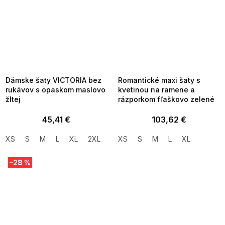
SUMMER SALE -35% ?
SUMMER SALE -35% ?
MMER35:35:EUR:P:f!2026-
G_SUMMER35:35:EUR:P:f!2026-
8-04-09:01,2026-08-10-
08-04-09:01,2026-08-10-
09:00
09:00
Dámske šaty VICTORIA bez
Romantické maxi šaty s
rukávov s opaskom maslovo
kvetinou na ramene a
žltej
rázporkom fľaškovo zelené
45,41 €
103,62 €
XS
S
M
L
XL
2XL
XS
S
M
L
XL
–28 %