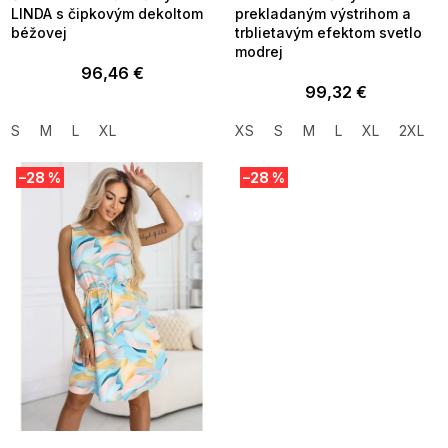
LINDA s čipkovým dekoltom
prekladaným výstrihom a
béžovej
trblietavým efektom svetlo
modrej
96,46 €
99,32 €
S
M
L
XL
XS
S
M
L
XL
2XL
–28 %
–28 %
SUMMER SALE -35% ?
SUMMER SALE -35% ?