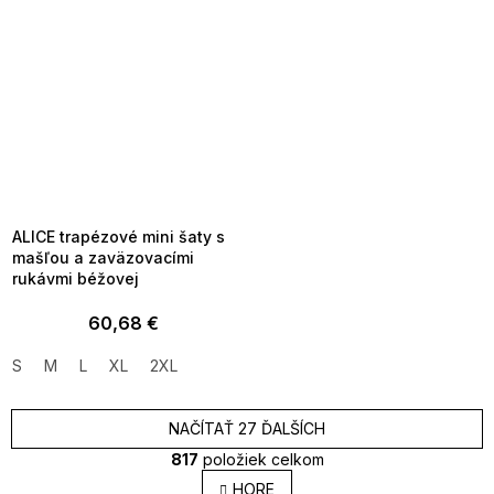
SUMMER SALE -35% ?
MMER35:35:EUR:P:f!2026-
8-04-09:01,2026-08-10-
09:00
ALICE trapézové mini šaty s
mašľou a zaväzovacími
rukávmi béžovej
60,68 €
S
M
L
XL
2XL
NAČÍTAŤ 27 ĎALŠÍCH
817
položiek celkom
O
HORE