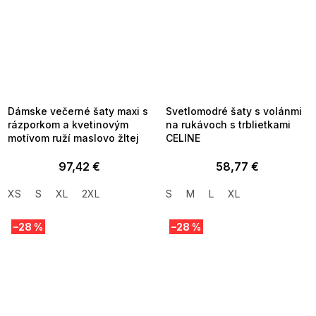
SUMMER SALE -35% ?
SUMMER SALE -35% ?
MMER35:35:EUR:P:f!2026-
G_SUMMER35:35:EUR:P:f!2026-
8-04-09:01,2026-08-10-
08-04-09:01,2026-08-10-
09:00
09:00
Dámske večerné šaty maxi s
Svetlomodré šaty s volánmi
rázporkom a kvetinovým
na rukávoch s trblietkami
motívom ruží maslovo žltej
CELINE
97,42 €
58,77 €
XS
S
XL
2XL
S
M
L
XL
–28 %
–28 %