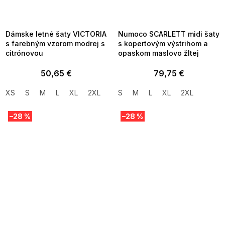
MMER35:35:EUR:P:f!2026-
G_SUMMER35:35:EUR:P:f!2026-
8-04-09:01,2026-08-10-
08-04-09:01,2026-08-10-
09:00
09:00
Dámske letné šaty VICTORIA
Numoco SCARLETT midi šaty
s farebným vzorom modrej s
s kopertovým výstrihom a
citrónovou
opaskom maslovo žltej
50,65 €
79,75 €
XS
S
M
L
XL
2XL
S
M
L
XL
2XL
–28 %
–28 %