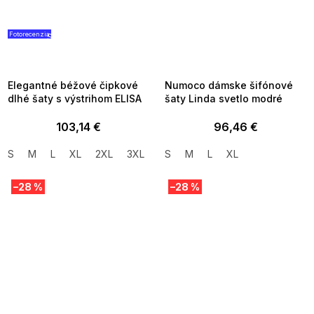
Fotorecenzia
SUMMER SALE -35% ?
SUMMER SALE -35% ?
G_SUMMER35:35:EUR:P:f!2026-
G_SUMMER35:35:EUR:P:f!2026-
08-04-09:01,2026-08-10-
08-04-09:01,2026-08-10-
09:00
09:00
Elegantné béžové čipkové
Numoco dámske šifónové
dlhé šaty s výstrihom ELISA
šaty Linda svetlo modré
103,14 €
96,46 €
S
M
L
XL
2XL
3XL
S
M
L
XL
–28 %
–28 %