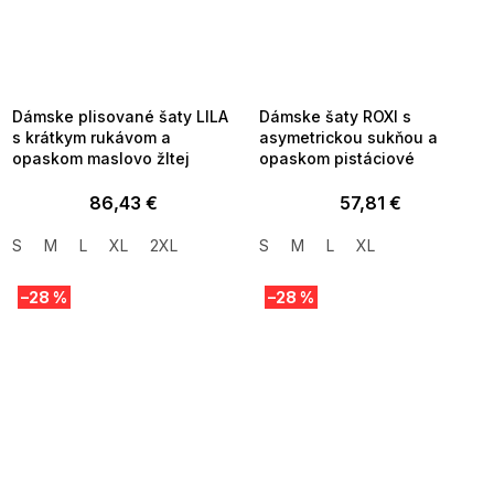
SUMMER SALE -35% ?
SUMMER SALE -35% ?
MMER35:35:EUR:P:f!2026-
G_SUMMER35:35:EUR:P:f!2026-
8-04-09:01,2026-08-10-
08-04-09:01,2026-08-10-
09:00
09:00
Dámske plisované šaty LILA
Dámske šaty ROXI s
s krátkym rukávom a
asymetrickou sukňou a
opaskom maslovo žltej
opaskom pistáciové
86,43 €
57,81 €
S
M
L
XL
2XL
S
M
L
XL
–28 %
–28 %