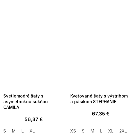
SUMMER SALE -35% ?
SUMMER SALE -35% ?
MMER35:35:EUR:P:f!2026-
G_SUMMER35:35:EUR:P:f!2026-
8-04-09:01,2026-08-10-
08-04-09:01,2026-08-10-
09:00
09:00
Svetlomodré šaty s
Kvetované šaty s výstrihom
asymetrickou sukňou
a pásikom STEPHANIE
CAMILA
67,35 €
56,37 €
S
M
L
XL
XS
S
M
L
XL
2XL