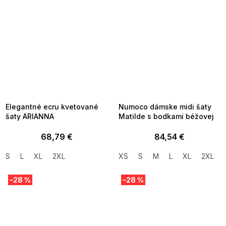
SUMMER SALE -35% ?
SUMMER SALE -35% ?
MMER35:35:EUR:P:f!2026-
G_SUMMER35:35:EUR:P:f!2026-
8-04-09:01,2026-08-10-
08-04-09:01,2026-08-10-
09:00
09:00
Elegantné ecru kvetované
Numoco dámske midi šaty
šaty ARIANNA
Matilde s bodkami béžovej
68,79 €
84,54 €
S
L
XL
2XL
XS
S
M
L
XL
2XL
–28 %
–28 %