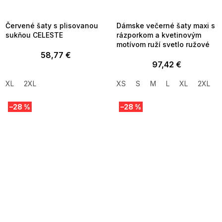
8-04-09:01,2026-08-10-
08-04-09:01,2026-08-10-
09:00
09:00
Červené šaty s plisovanou
Dámske večerné šaty maxi s
sukňou CELESTE
rázporkom a kvetinovým
motívom ruží svetlo ružové
58,77 €
97,42 €
XL
2XL
XS
S
M
L
XL
2XL
–28 %
–28 %