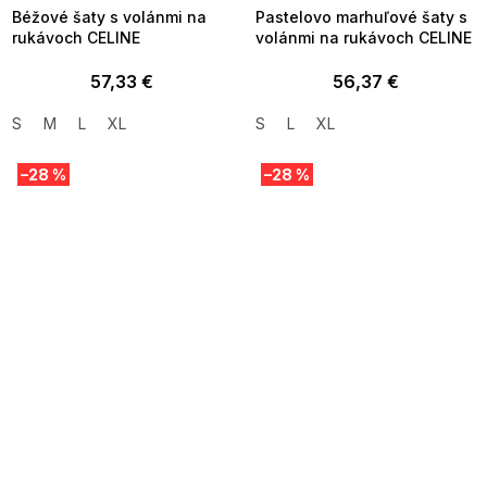
Béžové šaty s volánmi na
Pastelovo marhuľové šaty s
rukávoch CELINE
volánmi na rukávoch CELINE
57,33 €
56,37 €
S
M
L
XL
S
L
XL
–28 %
–28 %
SUMMER SALE -35% ?
SUMMER SALE -35% ?
MMER35:35:EUR:P:f!2026-
G_SUMMER35:35:EUR:P:f!2026-