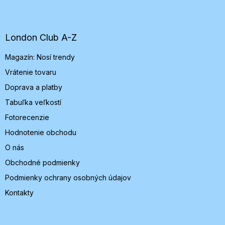
á
p
ä
t
London Club A-Z
i
Magazín: Nosí trendy
e
Vrátenie tovaru
Doprava a platby
Tabuľka veľkostí
Fotorecenzie
Hodnotenie obchodu
O nás
Obchodné podmienky
Podmienky ochrany osobných údajov
Kontakty