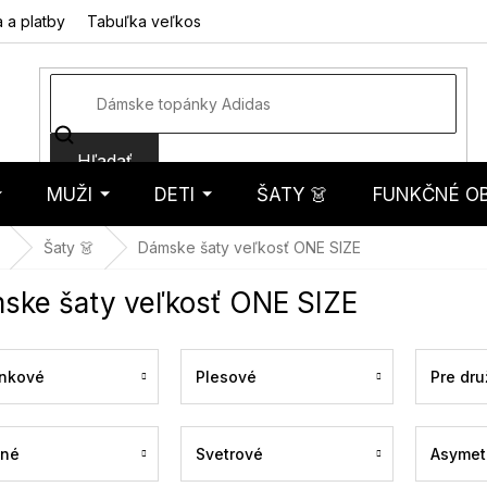
 a platby
Tabuľka veľkostí
Fotorecenzie
Hodnotenie obcho
Hľadať
MUŽI
DETI
ŠATY 👗
FUNKČNÉ OB
košík
Šaty 👗
Dámske šaty veľkosť ONE SIZE
ske šaty veľkosť ONE SIZE
nkové
Plesové
Pre dru
ené
Svetrové
Asymet