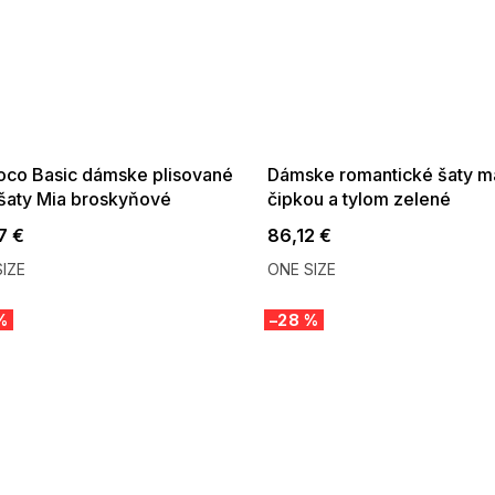
 SALE -35% ?
SUMMER SALE -35% ?
:35:EUR:P:f!2026-
G_SUMMER35:35:EUR:P:f!2026-
:01,2026-08-10-
08-04-09:01,2026-08-10-
09:00
09:00
co Basic dámske plisované
Dámske romantické šaty ma
 šaty Mia broskyňové
čipkou a tylom zelené
7 €
86,12 €
IZE
ONE SIZE
%
–28 %