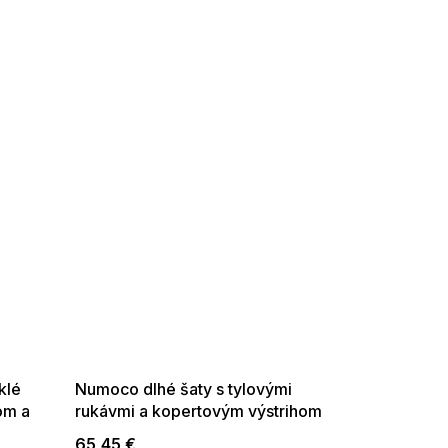
SUMMER SALE -35% ?
G_SUMMER35:35:EUR:P:f!2026-
08-04-09:01,2026-08-10-
09:00
klé
Numoco dlhé šaty s tylovými
om a
rukávmi a kopertovým výstrihom
fľaškovo zelené
65,45 €