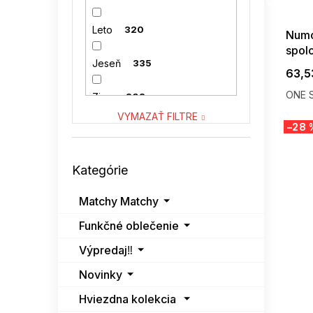
08-04-09
SUBLEVEL
0
Leto
320
Numo
spol
VENATON
0
Jeseň
335
krát
63,5
VITON
20
ONE S
Zima
202
VYMAZAŤ FILTRE
–28 
Preskočiť
Kategórie
kategórie
Matchy Matchy
Funkčné oblečenie
Výpredaj‼️
Novinky
Hviezdna kolekcia