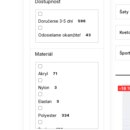
Dostupnosť
l
Šaty
Doručenie 3-5 dní
596
Kvet
Odosielame okamžite!
43
Špor
Materiál
Akryl
71
V
Nylon
3
–16 
ý
p
Elastan
5
i
s
p
Polyester
334
r
o
Bavlna
133