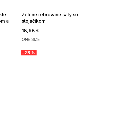
08-04-09:01,2026-08-10-
09:00
klé
Zelené rebrované šaty so
om a
stojačikom
é
18,68 €
ONE SIZE
–28 %