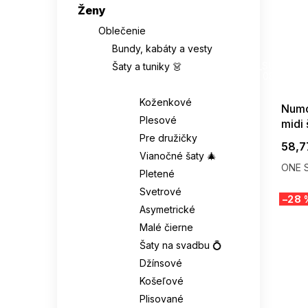
Ženy
Oblečenie
Bundy, kabáty a vesty
SUMMER
G_SUMMER35
Šaty a tuniky 👗
08-04-09
Šaty 👗
Koženkové
Numo
Plesové
midi
Pre družičky
58,7
Vianočné šaty 🎄
ONE S
Pletené
Svetrové
–28 
Asymetrické
Malé čierne
Šaty na svadbu 💍
Džínsové
Košeľové
Plisované