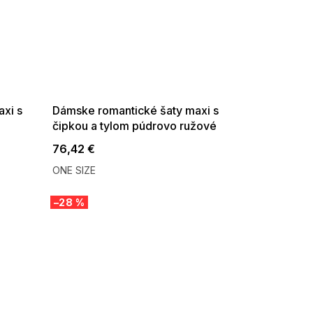
SUMMER SALE -35% ?
G_SUMMER35:35:EUR:P:f!2026-
08-04-09:01,2026-08-10-
09:00
xi s
Dámske romantické šaty maxi s
čipkou a tylom púdrovo ružové
76,42 €
ONE SIZE
–28 %