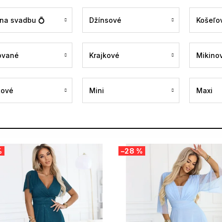
 na svadbu 💍
Džínsové
Košeľo
ované
Krajkové
Mikino
tové
Mini
Maxi
%
–28 %