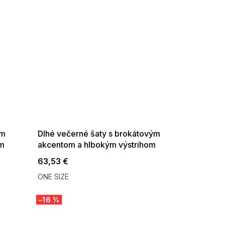
SUMMER SALE -35% ?
G_SUMMER35:35:EUR:P:f!2026-
08-04-09:01,2026-08-10-
09:00
ým
Dlhé večerné šaty s brokátovým
om
akcentom a hlbokým výstrihom
svetlo modré
63,53 €
ONE SIZE
–16 %