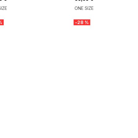
IZE
ONE SIZE
%
–28 %
 SALE -35% ?
SUMMER SALE -35% ?
:35:EUR:P:f!2026-
G_SUMMER35:35:EUR:P:f!2026-