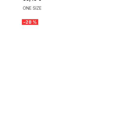
ONE SIZE
–28 %
SUMMER SALE -35% ?
G_SUMMER35:35:EUR:P:f!2026-