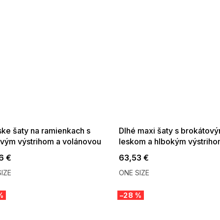
 SALE -35% ?
SUMMER SALE -35% ?
:35:EUR:P:f!2026-
G_SUMMER35:35:EUR:P:f!2026-
:01,2026-08-10-
08-04-09:01,2026-08-10-
09:00
09:00
ke šaty na ramienkach s
Dlhé maxi šaty s brokátov
vým výstrihom a volánovou
leskom a hlbokým výstrih
ou maslovo žltej
šampanské béžové
6 €
63,53 €
IZE
ONE SIZE
%
–28 %