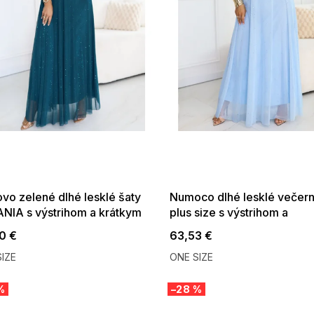
 SALE -35% ?
SUMMER SALE -35% ?
:35:EUR:P:f!2026-
G_SUMMER35:35:EUR:P:f!2026-
:01,2026-08-10-
08-04-09:01,2026-08-10-
09:00
09:00
vo zelené dlhé lesklé šaty
Numoco dlhé lesklé večern
NIA s výstrihom a krátkym
plus size s výstrihom a
vom
transparentným rukávom sv
0 €
63,53 €
modré
IZE
ONE SIZE
%
–28 %