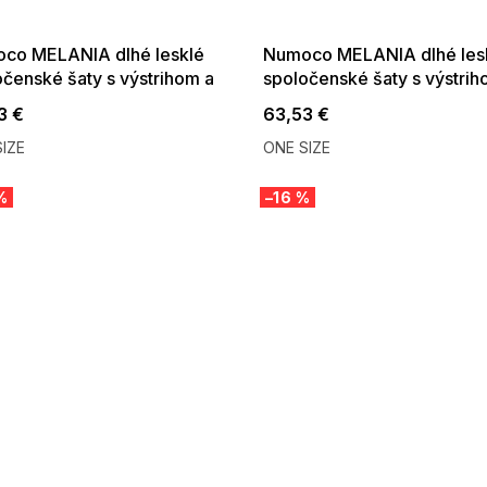
:01,2026-08-10-
08-04-09:01,2026-08-10-
09:00
09:00
co MELANIA dlhé lesklé
Numoco MELANIA dlhé les
očenské šaty s výstrihom a
spoločenské šaty s výstrih
kym rukávom broskyňové
krátkym rukávom pistáciov
3 €
63,53 €
IZE
ONE SIZE
%
–16 %