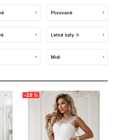
vé
Plisované
vé
Letné šaty 🌞
Midi
–28 %