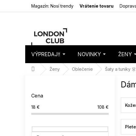
Prejsť
Magazín: Nosí trendy
Vrátenie tovaru
Doprava
na
obsah
VÝPREDAJ‼️
NOVINKY
ŽENY
Nákupný
Prázdny 
košík
Domov
Ženy
Oblečenie
Šaty a tuniky 👗
B
Dám
o
č
Cena
n
ý
Kože
18
€
108
€
p
a
n
Plet
e