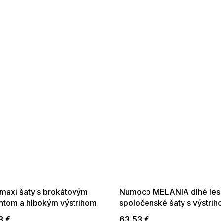
 SALE -35% ?
SUMMER SALE -35% ?
:35:EUR:P:f!2026-
G_SUMMER35:35:EUR:P:f!2026-
:01,2026-08-10-
08-04-09:01,2026-08-10-
09:00
09:00
 maxi šaty s brokátovým
Numoco MELANIA dlhé les
ntom a hlbokým výstrihom
spoločenské šaty s výstrih
ciové
krátkym rukávom béžovej
3 €
63,53 €