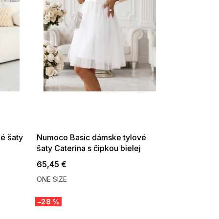
SUMMER SALE -35% ?
G_SUMMER35:35:EUR:P:f!2026-
08-04-09:01,2026-08-10-
09:00
é šaty
Numoco Basic dámske tylové
šaty Caterina s čipkou bielej
etlo
65,45 €
ONE SIZE
–28 %