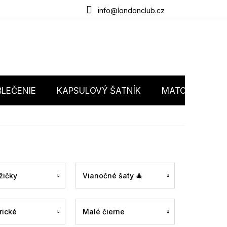
du
O nás
Obchodné podmienky
Podmienky ochrany osobný
info@londonclub.cz
LEČENIE
KAPSULOVÝ ŠATNÍK
MATCHY MATC
žičky
Vianočné šaty 🎄
rické
Malé čierne