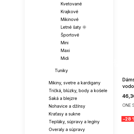
Kvetované
Krajkové
Mikinové
Letné šaty 🌞
Športové
Mini
Maxi
SUMMER
Midi
G_SUMMER35
08-04-09
Tuniky
Dáms
Mikiny, svetre a kardigany
vodo
Tričká, blúzky, body a košele
sukň
46,3
Saká a blejzre
ONE S
Nohavice a džínsy
Kraťasy a sukne
–28 
Tepláky, súpravy a legíny
Overaly a súpravy