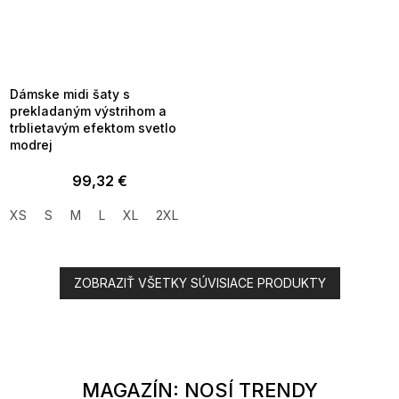
SUMMER SALE -35% ?
MMER35:35:EUR:P:f!2026-
8-04-09:01,2026-08-10-
09:00
Dámske midi šaty s
prekladaným výstrihom a
trblietavým efektom svetlo
modrej
99,32 €
XS
S
M
L
XL
2XL
ZOBRAZIŤ VŠETKY SÚVISIACE PRODUKTY
MAGAZÍN: NOSÍ TRENDY