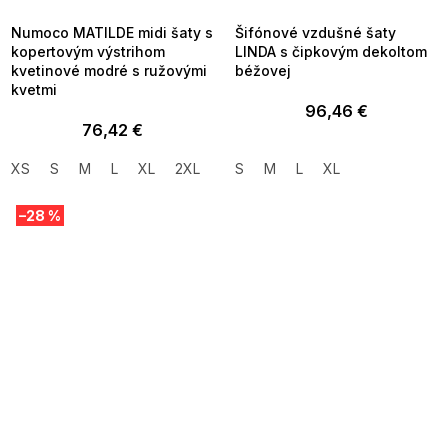
09:00
09:00
Numoco MATILDE midi šaty s
Šifónové vzdušné šaty
kopertovým výstrihom
LINDA s čipkovým dekoltom
kvetinové modré s ružovými
béžovej
kvetmi
96,46 €
76,42 €
XS
S
M
L
XL
2XL
S
M
L
XL
–28 %