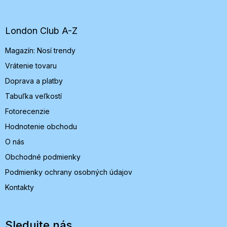
p
ä
t
London Club A-Z
i
Magazín: Nosí trendy
e
Vrátenie tovaru
Doprava a platby
Tabuľka veľkostí
Fotorecenzie
Hodnotenie obchodu
O nás
Obchodné podmienky
Podmienky ochrany osobných údajov
Kontakty
Sledujte nás