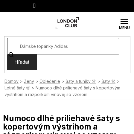
Prejsť
na
obsah
Hľadať
Domov
Ženy
Oblečenie
Šaty a tuniky 👗
Šaty 👗
Letné šaty 🌞
Numoco dlhé priliehavé šaty s kopertovým
výstrihom a rázporkom vínovej so vzorom
Numoco dlhé priliehavé šaty s
kopertovým výstrihom a