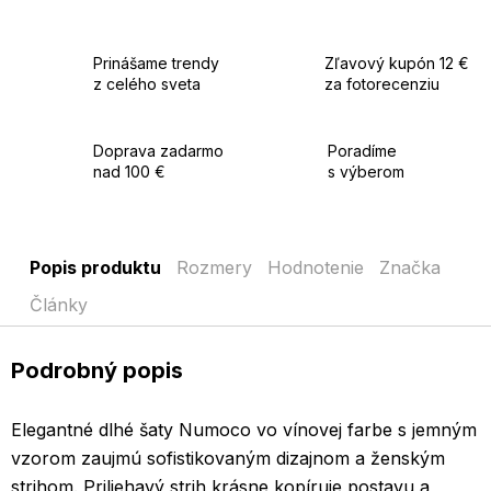
elegantný a výrazný večerný outfit.
Použitie:
Ideálna na plesy, svadby, večierky a ďalšie spoločenské
Prinášame trendy
Zľavový kupón 12 €
udalosti, kde chcete pôsobiť elegantne a štýlovo.
z celého sveta
za fotorecenziu
Doprava zadarmo
Poradíme
nad 100 €
s výberom
Popis produktu
Rozmery
Hodnotenie
Značka
Články
Podrobný popis
Elegantné dlhé šaty Numoco vo vínovej farbe s jemným
vzorom zaujmú sofistikovaným dizajnom a ženským
strihom. Priliehavý strih krásne kopíruje postavu a