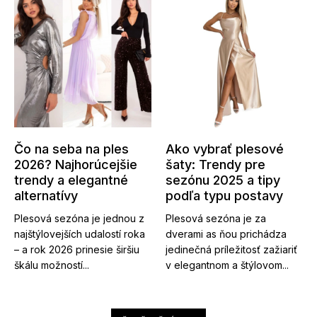
Čo na seba na ples
Ako vybrať plesové
2026? Najhorúcejšie
šaty: Trendy pre
trendy a elegantné
sezónu 2025 a tipy
alternatívy
podľa typu postavy
Plesová sezóna je jednou z
Plesová sezóna je za
najštýlovejších udalostí roka
dverami as ňou prichádza
– a rok 2026 prinesie širšiu
jedinečná príležitosť zažiariť
škálu možností...
v elegantnom a štýlovom...