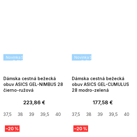
Novinka
SUMMER SALE -35% ?
Novinka
SUMMER SALE -35% ?
G_SUMMER35:35:EUR:P:f!2026-
G_SUMMER35:35:EUR:P:f!2026
08-04-09:01,2026-08-10-
08-04-09:01,2026-08-10-
09:00
09:00
Dámska cestná bežecká
Dámska cestná bežecká
obuv ASICS GEL-NIMBUS 28
obuv ASICS GEL-CUMULUS
čierno-ružová
28 modro-zelená
223,86 €
177,58 €
37,5
38
39
39,5
40
40,5
37,5
42
38
41,5
39
39,5
40
–20 %
–20 %