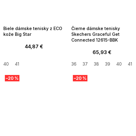
SUMMER SALE -35% ?
SUMMER SALE -35% ?
MMER35:35:EUR:P:f!2026-
G_SUMMER35:35:EUR:P:f!2026-
8-04-09:01,2026-08-10-
08-04-09:01,2026-08-10-
09:00
09:00
Biele dámske tenisky z ECO
Čierne dámske tenisky
kože Big Star
Skechers Graceful Get
Connected 12615-BBK
44,87 €
65,93 €
40
41
36
37
38
39
40
41
–20 %
–20 %