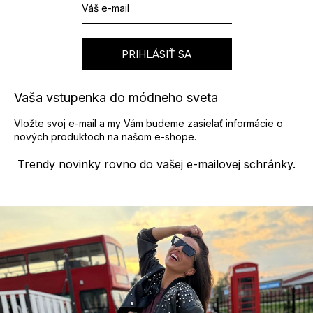
n
r
i
v
e
k
y
PRIHLÁSIŤ SA
v
ý
p
Vaša vstupenka do módneho sveta
i
s
Vložte svoj e-mail a my Vám budeme zasielať informácie o
u
nových produktoch na našom e-shope.
Trendy novinky rovno do vašej e-mailovej schránky.