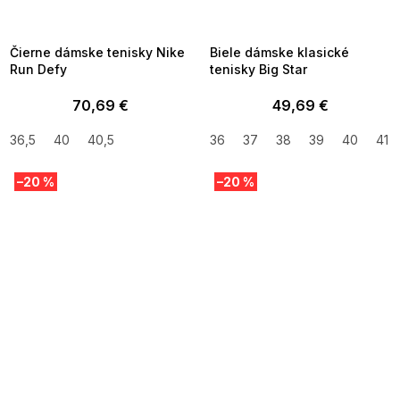
MMER35:35:EUR:P:f!2026-
G_SUMMER35:35:EUR:P:f!2026-
8-04-09:01,2026-08-10-
08-04-09:01,2026-08-10-
09:00
09:00
Čierne dámske tenisky Nike
Biele dámske klasické
Run Defy
tenisky Big Star
70,69 €
49,69 €
36,5
40
40,5
36
37
38
39
40
41
–20 %
–20 %