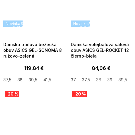
Novinka
SUMMER SALE -35% ?
Novinka
SUMMER SALE -35% ?
G_SUMMER35:35:EUR:P:f!2026-
G_SUMMER35:35:EUR:P:f!2026
08-04-09:01,2026-08-10-
08-04-09:01,2026-08-10-
09:00
09:00
Dámska trailová bežecká
Dámska volejbalová sálová
obuv ASICS GEL-SONOMA 8
obuv ASICS GEL-ROCKET 12
ružovo-zelená
čierno-biela
119,84 €
84,06 €
37,5
38
39,5
41,5
37
37,5
38
39
39,5
–20 %
–20 %