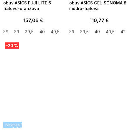
obuv ASICS FUJI LITE 6
obuv ASICS GEL-SONOMA 8
fialovo-oranžová
modro-fialová
157,06 €
110,77 €
38
39
39,5
40
40,5
42
39
41,5
39,5
40
40,5
42
–20 %
Novinka
SUMMER SALE -35% ?
G_SUMMER35:35:EUR:P:f!2026-