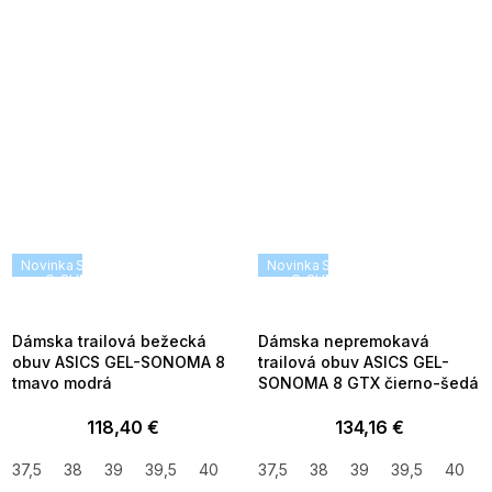
Novinka
SUMMER SALE -35% ?
Novinka
SUMMER SALE -35% ?
G_SUMMER35:35:EUR:P:f!2026-
G_SUMMER35:35:EUR:P:f!2026
08-04-09:01,2026-08-10-
08-04-09:01,2026-08-10-
09:00
09:00
Dámska trailová bežecká
Dámska nepremokavá
obuv ASICS GEL-SONOMA 8
trailová obuv ASICS GEL-
tmavo modrá
SONOMA 8 GTX čierno-šedá
118,40 €
134,16 €
37,5
38
39
39,5
40
40,5
37,5
38
39
39,5
40