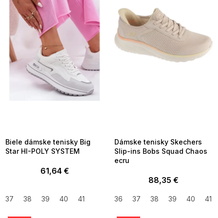
i
s
p
r
o
d
u
k
t
o
v
SUMMER SALE -35% ?
SUMMER SALE -35% ?
MMER35:35:EUR:P:f!2026-
G_SUMMER35:35:EUR:P:f!2026-
8-04-09:01,2026-08-10-
08-04-09:01,2026-08-10-
09:00
09:00
Biele dámske tenisky Big
Dámske tenisky Skechers
Star HI-POLY SYSTEM
Slip-ins Bobs Squad Chaos
ecru
61,64 €
88,35 €
37
38
39
40
41
36
37
38
39
40
41