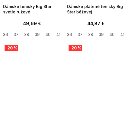
Dámske tenisky Big Star
Dámske plátené tenisky Big
svetlo ružové
Star béžovej
49,69 €
44,87 €
36
37
38
39
40
41
36
37
38
39
40
41
–20 %
–20 %
SUMMER SALE -35% ?
SUMMER SALE -35% ?