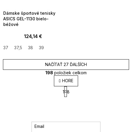
08-04-09:01,2026-08-10-
09:00
Dámske športové tenisky
ASICS GEL-1130 bielo-
béžové
124,14 €
37
37,5
38
39
NAČÍTAŤ 27 ĎALŠÍCH
198
položiek celkom
O
HORE
v
S
l
1
8
t
á
r
d
á
a
n
k
c
o
i
v
e
Email
a
p