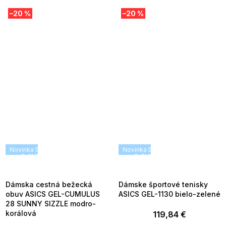
–20 %
–20 %
Novinka
SUMMER SALE -35% ?
Novinka
SUMMER SALE -35% ?
G_SUMMER35:35:EUR:P:f!2026-
G_SUMMER35:35:EUR:P:f!2026
08-04-09:01,2026-08-10-
08-04-09:01,2026-08-10-
09:00
09:00
Dámska cestná bežecká
Dámske športové tenisky
obuv ASICS GEL-CUMULUS
ASICS GEL-1130 bielo-zelené
28 SUNNY SIZZLE modro-
korálová
119,84 €