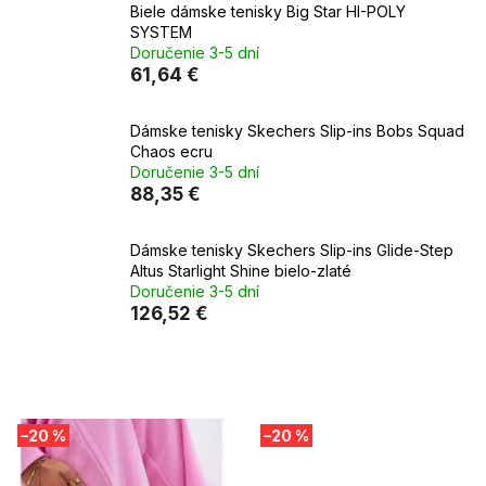
Biele dámske tenisky Big Star HI-POLY
SYSTEM
Doručenie 3-5 dní
61,64 €
Dámske tenisky Skechers Slip-ins Bobs Squad
Chaos ecru
Doručenie 3-5 dní
88,35 €
Dámske tenisky Skechers Slip-ins Glide-Step
Altus Starlight Shine bielo-zlaté
Doručenie 3-5 dní
126,52 €
V
–20 %
–20 %
ý
p