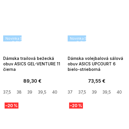
Novinka
SUMMER SALE -35% ?
Novinka
SUMMER SALE -35% ?
G_SUMMER35:35:EUR:P:f!2026-
G_SUMMER35:35:EUR:P:f!2026
08-04-09:01,2026-08-10-
08-04-09:01,2026-08-10-
09:00
09:00
Dámska trailová bežecká
Dámska volejbalová sálová
obuv ASICS GEL-VENTURE 11
obuv ASICS UPCOURT 6
čierna
bielo-strieborná
89,30 €
73,55 €
37,5
38
39
39,5
40
40,5
37
42
37,5
41,5
39
39,5
40
–20 %
–20 %