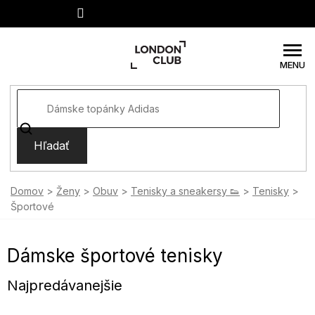
Prejsť
na
obsah
Hľadať
Domov
Ženy
Obuv
Tenisky a sneakersy 👟
Tenisky
Športové
Dámske športové tenisky
Najpredávanejšie