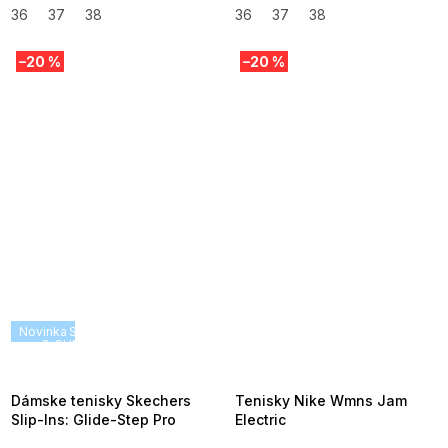
36
37
38
36
37
38
–20 %
–20 %
Novinka
SUMMER SALE -35% ?
SUMMER SALE -35% ?
G_SUMMER35:35:EUR:P:f!2026-
G_SUMMER35:35:EUR:P:f!2026-
08-04-09:01,2026-08-10-
08-04-09:01,2026-08-10-
09:00
09:00
Dámske tenisky Skechers
Tenisky Nike Wmns Jam
Slip-Ins: Glide-Step Pro
Electric