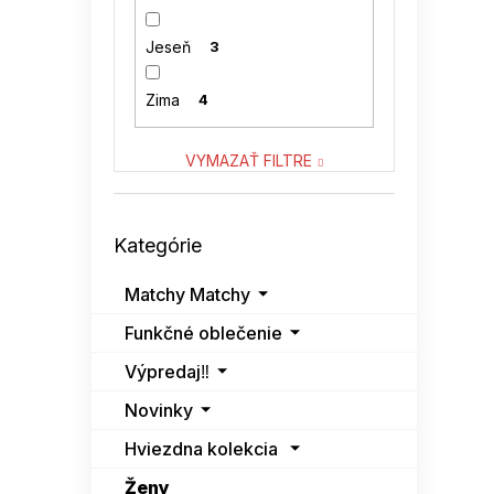
70 % recyklovaný
1
RUE PARIS
polyester
0
Jeseň
3
SKECHERS
1
Zima
4
SKORP
0
VYMAZAŤ FILTRE
SNOW MODA
0
Preskočiť
SUBLEVEL
0
Kategórie
kategórie
VASTON
0
Matchy Matchy
Funkčné oblečenie
VENATON
0
Výpredaj‼️
Novinky
Hviezdna kolekcia
Ženy