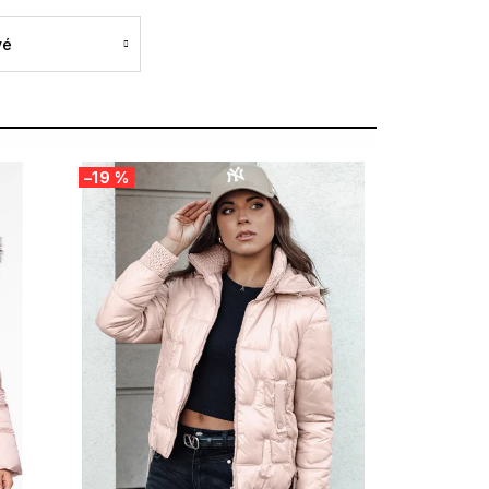
vé
–19 %