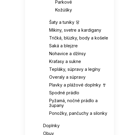
Parkové
Kožúšky
Šaty a tuniky 👗
Mikiny, svetre a kardigany
Tričká, blúzky, body a košele
Saká a blejzre
Nohavice a džínsy
Kraťasy a sukne
Tepláky, súpravy a legíny
Overaly a súpravy
Plavky a plážové doplnky 👙
Spodné prádlo
Pyžamá, nočné prádlo a
župany
Ponožky, pančuchy a silonky
Doplnky
Obuv