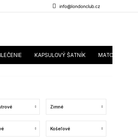
du
O nás
Obchodné podmienky
Podmienky ochrany osobný
info@londonclub.cz
LEČENIE
KAPSULOVÝ ŠATNÍK
MATCHY MATC
trové
Zimné
vé
Košeľové