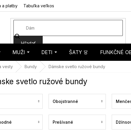
 a platby
Tabuľka veľkostí
Fotorecenzie
Hodnotenie obcho
Hľadať
MUŽI
DETI
ŠATY 👗
FUNKČNÉ OB
košík
a vesty
Bundy
Dámske svetlo ružové bundy
ske svetlo ružové bundy
Obojstranné
Menčes
hodné
Prešívané
Džínso