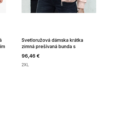
SUMMER SALE -35% ?
G_SUMMER35:35:EUR:P:f!2026-
08-04-09:01,2026-08-10-
09:00
á
Svetloružová dámska krátka
ním
zimná prešívaná bunda s
kapucňou FASHWARM
96,46 €
2XL