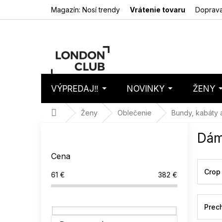
Prejsť
Magazín: Nosí trendy
Vrátenie tovaru
Doprava
na
obsah
VÝPREDAJ‼️
NOVINKY
ŽENY
Nákupný
Prázdny 
košík
Domov
Ženy
Oblečenie
Bundy, kabáty 
B
Dám
o
č
Cena
n
ý
Crop
61
€
382
€
p
a
n
Prec
e