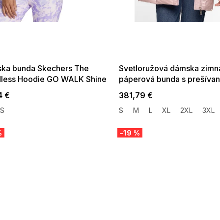
 SALE -35% ?
SUMMER SALE -35% ?
:35:EUR:P:f!2026-
G_SUMMER35:35:EUR:P:f!2026-
:01,2026-08-10-
08-04-09:01,2026-08-10-
09:00
09:00
ka bunda Skechers The
Svetloružová dámska zimn
less Hoodie GO WALK Shine
páperová bunda s prešíva
et svetlo ružové
4 €
381,79 €
S
S
M
L
XL
2XL
3XL
%
–19 %