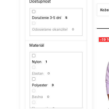
Dostupnosť
l
Kože
Doručenie 3-5 dní
5
Odosielame okamžite!
0
V
–19 
ý
Materiál
p
i
s
Nylon
1
p
r
o
Elastan
0
d
u
Polyester
3
k
t
Bavlna
0
o
v
Eko semiš
0