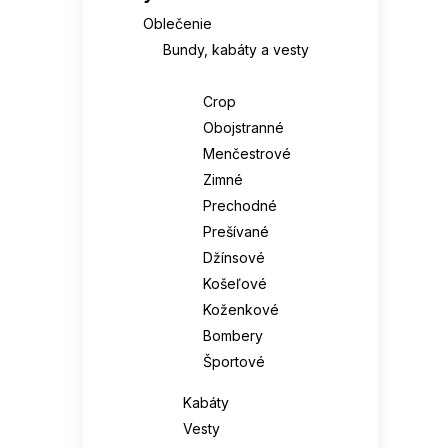
Oblečenie
Bundy, kabáty a vesty
Bundy
Crop
Obojstranné
Menčestrové
Zimné
Prechodné
Prešívané
Džínsové
Košeľové
Koženkové
Bombery
Športové
Kabáty
Vesty