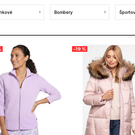
nkové
Bombery
Športo
%
–19 %