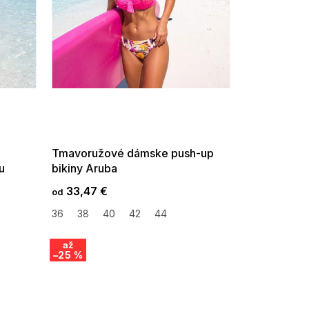
SUMMER SALE -35% ?
G_SUMMER35:35:EUR:P:f!2026-
08-04-09:01,2026-08-10-
09:00
Tmavoružové dámske push-up
u
bikiny Aruba
33,47 €
od
36
38
40
42
44
až
–25 %