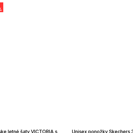
%
 SALE -35% ?
SUMMER SALE -35% ?
:35:EUR:P:f!2026-
G_SUMMER35:35:EUR:P:f!2026-
:01,2026-08-10-
08-04-09:01,2026-08-10-
09:00
09:00
ke letné šaty VICTORIA s
Unisex ponožky Skechers 