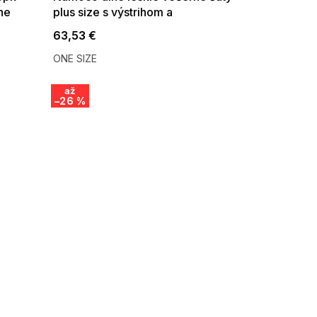
ne
plus size s výstrihom a
transparentným rukávom svetlo
63,53 €
modré
ONE SIZE
až
–26 %