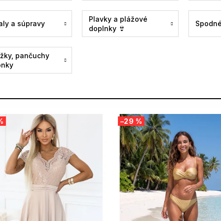
Plavky a plážové
aly a súpravy
Spodné
doplnky 👙
žky, pančuchy
onky
%
–29 %