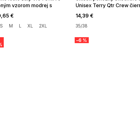
bným vzorom modrej s
Unisex Terry Qtr Crew čier
ónovou
,65 €
14,39 €
S
M
L
XL
2XL
35/38
–6 %
%