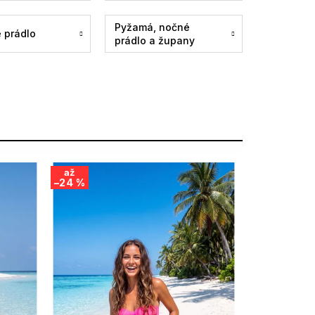
Pyžamá, nočné
 prádlo
prádlo a župany
až
–24 %