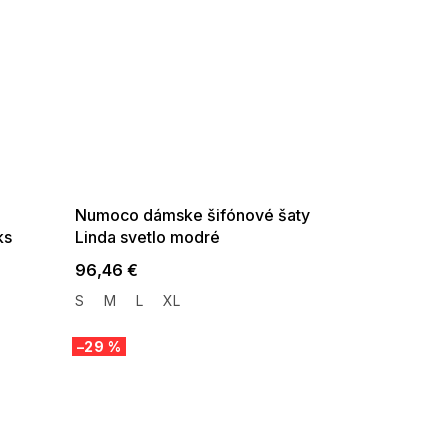
SUMMER SALE -35% ?
G_SUMMER35:35:EUR:P:f!2026-
08-04-09:01,2026-08-10-
09:00
Numoco dámske šifónové šaty
ks
Linda svetlo modré
96,46 €
S
M
L
XL
–29 %