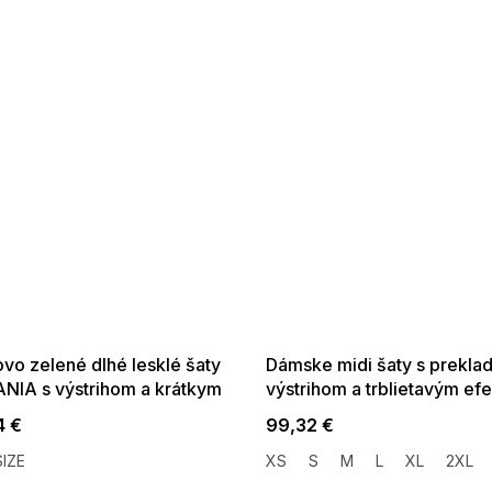
 SALE -35% ?
SUMMER SALE -35% ?
:35:EUR:P:f!2026-
G_SUMMER35:35:EUR:P:f!2026-
:01,2026-08-10-
08-04-09:01,2026-08-10-
09:00
09:00
vo zelené dlhé lesklé šaty
Dámske midi šaty s prekl
NIA s výstrihom a krátkym
výstrihom a trblietavým ef
vom
svetlo modrej
4 €
99,32 €
IZE
XS
S
M
L
XL
2XL