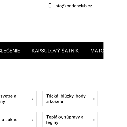
du
O nás
Obchodné podmienky
Podmienky ochrany osobný
info@londonclub.cz
LEČENIE
KAPSULOVÝ ŠATNÍK
MATCHY MATC
 svetre a
Tričká, blúzky, body
any
a košele
Tepláky, súpravy a
y a sukne
legíny