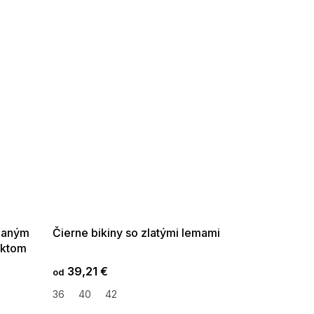
SUMMER SALE -35% ?
G_SUMMER35:35:EUR:P:f!2026-
08-04-09:01,2026-08-10-
09:00
adaným
Čierne bikiny so zlatými lemami
ektom
39,21 €
od
36
40
42