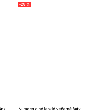
–28 %
SUMMER SALE -35% ?
G_SUMMER35:35:EUR:P:f!2026-
08-04-09:01,2026-08-10-
09:00
3pk
Numoco dlhé lesklé večerné šaty