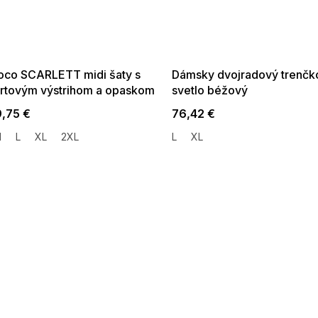
 SALE -35% ?
SUMMER SALE -35% ?
:35:EUR:P:f!2026-
G_SUMMER35:35:EUR:P:f!2026-
:01,2026-08-10-
08-04-09:01,2026-08-10-
09:00
09:00
co SCARLETT midi šaty s
Dámsky dvojradový trenčk
rtovým výstrihom a opaskom
svetlo béžový
vo žltej
,75 €
76,42 €
M
L
XL
2XL
L
XL