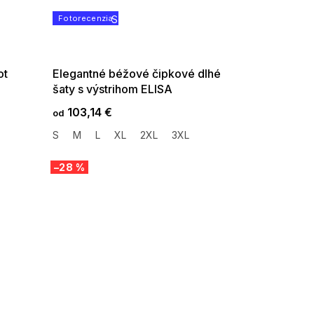
Fotorecenzia
SUMMER SALE -35% ?
G_SUMMER35:35:EUR:P:f!2026-
08-04-09:01,2026-08-10-
09:00
ot
Elegantné béžové čipkové dlhé
šaty s výstrihom ELISA
103,14 €
od
S
M
L
XL
2XL
3XL
–28 %