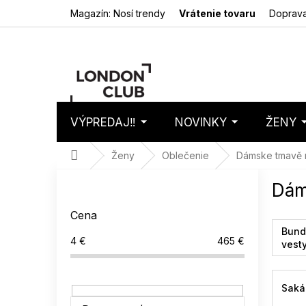
Prejsť
Magazín: Nosí trendy
Vrátenie tovaru
Doprava
na
obsah
VÝPREDAJ‼️
NOVINKY
ŽENY
Nákupný
Prázdny 
košík
Domov
Ženy
Oblečenie
Dámske tmavě 
B
Dám
o
č
Cena
n
Bund
ý
4
€
465
€
vest
p
a
n
Saká 
e