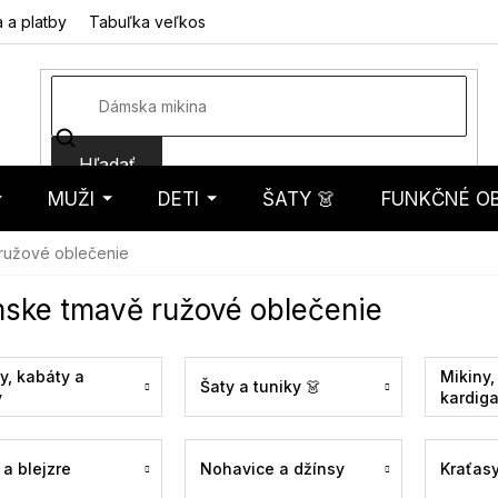
 a platby
Tabuľka veľkostí
Fotorecenzie
Hodnotenie obcho
Hľadať
MUŽI
DETI
ŠATY 👗
FUNKČNÉ OB
košík
ružové oblečenie
ske tmavě ružové oblečenie
y, kabáty a
Mikiny,
Šaty a tuniky 👗
y
kardig
a blejzre
Nohavice a džínsy
Kraťas