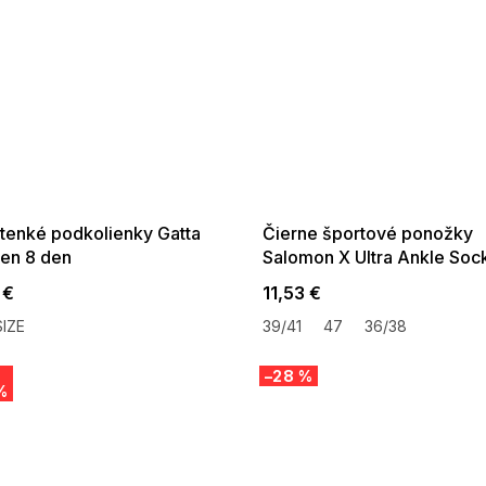
 SALE -35% ?
SUMMER SALE -35% ?
:35:EUR:P:f!2026-
G_SUMMER35:35:EUR:P:f!2026-
:01,2026-08-10-
08-04-09:01,2026-08-10-
09:00
09:00
 tenké podkolienky Gatta
Čierne športové ponožky
en 8 den
Salomon X Ultra Ankle Soc
 €
11,53 €
IZE
39/41
47
36/38
–28 %
%