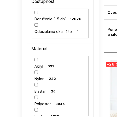
Dostupnosť
l
Over
Doručenie 3-5 dní
12070
Pono
Odosielame okamžite!
1
a sil
Materiál
V
–28 
ý
Akryl
691
p
i
Nylon
232
s
p
Elastan
26
r
o
Polyester
3945
d
u
Bavlna
4313