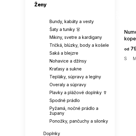
ETNA
47
Ženy
SUMMER
65 % polyester
6
38-41
20
G_SUMMER35
Oblečenie
EVANA
1
08-04-09
Bundy, kabáty a vesty
Celulóza
2
38-42
1
Šaty a tuniky 👗
Numo
EWLON
8
Mikiny, svetre a kardigany
95 % viskóza
3
kope
39-41
3
maslo
Tričká, blúzky, body a košele
FANCY
2
79
od
Triacetát
1
Saká a blejzre
39/41
1
S
FIGL
1199
Nohavice a džínsy
Poyester
1
Kraťasy a sukne
40
308
FILA
2
Tepláky, súpravy a legíny
Micro-modal
2
40/42
3
Overaly a súpravy
FIORE
35
Plavky a plážové doplnky 👙
69 % bavlna
1
42
258
Spodné prádlo
FOR FITNESS
12
Pyžamá, nočné prádlo a
Papier
2
župany
42-46
1
FUNNY DAY
5
Ponožky, pančuchy a silonky
Papírová sláma
6
44
56
Doplnky
GABIDAR
15