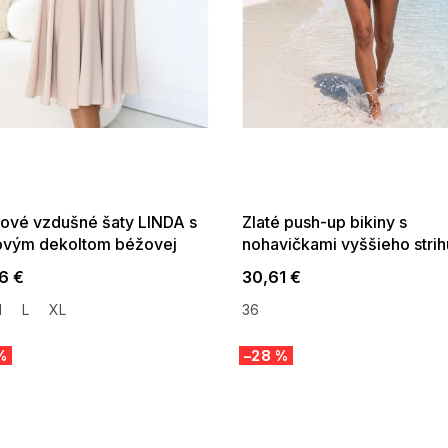
 SALE -35% ?
SUMMER SALE -35% ?
:35:EUR:P:f!2026-
G_SUMMER35:35:EUR:P:f!2026-
:01,2026-08-10-
08-04-09:01,2026-08-10-
09:00
09:00
nové vzdušné šaty LINDA s
Zlaté push-up bikiny s
ovým dekoltom béžovej
nohavičkami vyššieho strih
Alice-26/G kolor P32
6 €
30,61 €
M
L
XL
36
%
–28 %