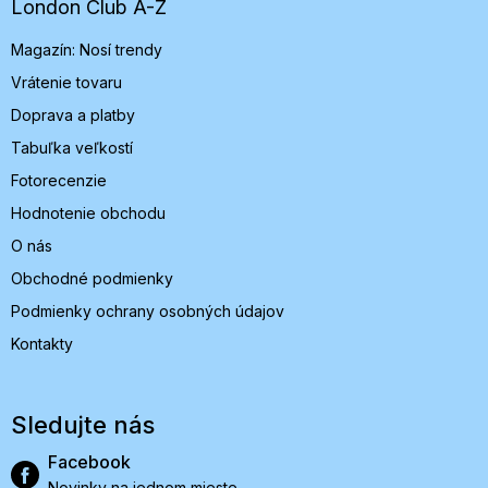
t
London Club A-Z
i
Magazín: Nosí trendy
e
Vrátenie tovaru
Doprava a platby
Tabuľka veľkostí
Fotorecenzie
Hodnotenie obchodu
O nás
Obchodné podmienky
Podmienky ochrany osobných údajov
Kontakty
Sledujte nás
Facebook
Novinky na jednom mieste