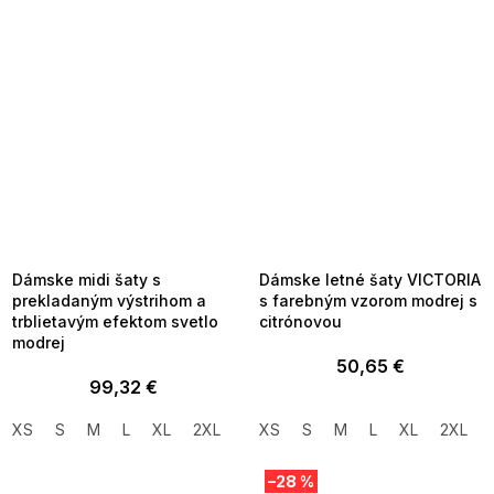
SUMMER SALE -35% ?
SUMMER SALE -35% ?
MMER35:35:EUR:P:f!2026-
G_SUMMER35:35:EUR:P:f!2026-
8-04-09:01,2026-08-10-
08-04-09:01,2026-08-10-
09:00
09:00
FLASH SALE -35% ?
FLASH SALE -35% ?
_FLS35:35:EUR:P:f!2026-
G_FLS35:35:EUR:P:f!2026-
8-10-09:01,2026-08-13-
08-10-09:01,2026-08-13-
09:00
09:00
Dámske midi šaty s
Dámske letné šaty VICTORIA
prekladaným výstrihom a
s farebným vzorom modrej s
trblietavým efektom svetlo
citrónovou
modrej
50,65 €
99,32 €
XS
S
M
L
XL
2XL
XS
S
M
L
XL
2XL
–28 %