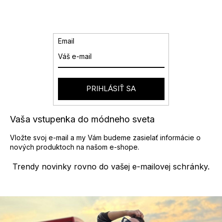
d
á
a
n
k
c
o
i
v
e
Email
a
p
n
r
i
v
e
k
y
PRIHLÁSIŤ SA
v
ý
p
Vaša vstupenka do módneho sveta
i
s
Vložte svoj e-mail a my Vám budeme zasielať informácie o
u
nových produktoch na našom e-shope.
Trendy novinky rovno do vašej e-mailovej schránky.