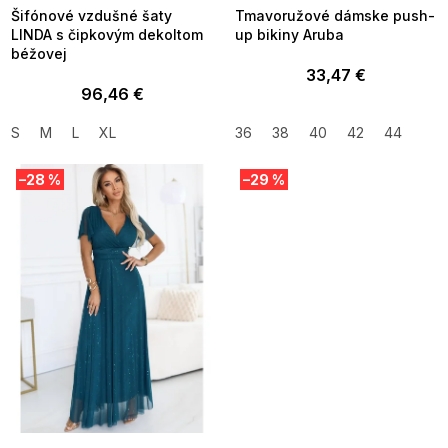
Šifónové vzdušné šaty
Tmavoružové dámske push-
LINDA s čipkovým dekoltom
up bikiny Aruba
béžovej
33,47 €
96,46 €
S
M
L
XL
36
38
40
42
44
–28 %
–29 %