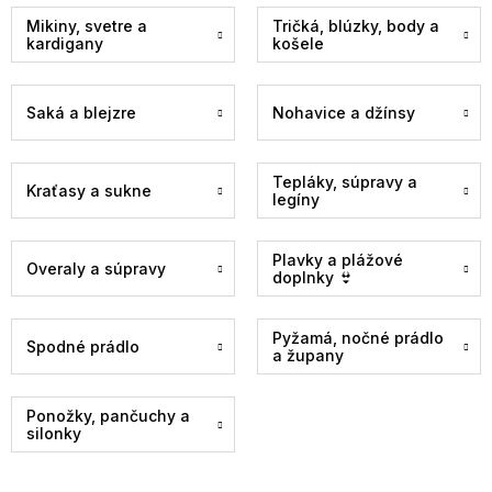
Mikiny, svetre a
Tričká, blúzky, body a
kardigany
košele
Saká a blejzre
Nohavice a džínsy
Tepláky, súpravy a
Kraťasy a sukne
legíny
Plavky a plážové
Overaly a súpravy
doplnky 👙
Pyžamá, nočné prádlo
Spodné prádlo
a župany
Ponožky, pančuchy a
silonky