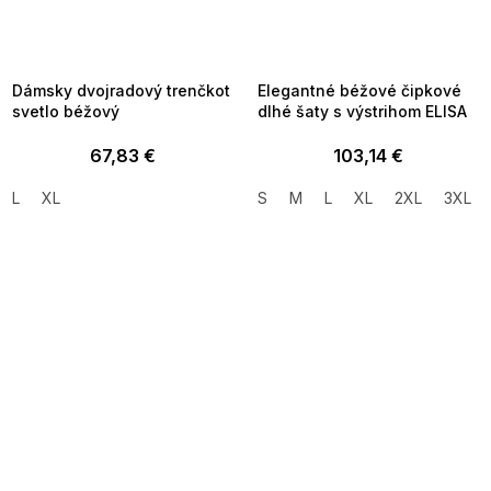
FLASH SALE -35% ?
FLASH SALE -35% ?
_FLS35:35:EUR:P:f!2026-
G_FLS35:35:EUR:P:f!2026-
8-10-09:01,2026-08-13-
08-10-09:01,2026-08-13-
09:00
09:00
Dámsky dvojradový trenčkot
Elegantné béžové čipkové
svetlo béžový
dlhé šaty s výstrihom ELISA
67,83 €
103,14 €
L
XL
S
M
L
XL
2XL
3XL