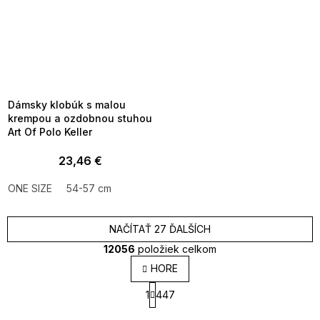
SUMMER SALE -35% ?
MMER35:35:EUR:P:f!2026-
8-04-09:01,2026-08-10-
09:00
FLASH SALE -35% ?
_FLS35:35:EUR:P:f!2026-
8-10-09:01,2026-08-13-
09:00
Dámsky klobúk s malou
krempou a ozdobnou stuhou
Art Of Polo Keller
23,46 €
ONE SIZE
54-57 cm
NAČÍTAŤ 27 ĎALŠÍCH
12056
položiek celkom
O
HORE
v
S
l
1
447
t
á
r