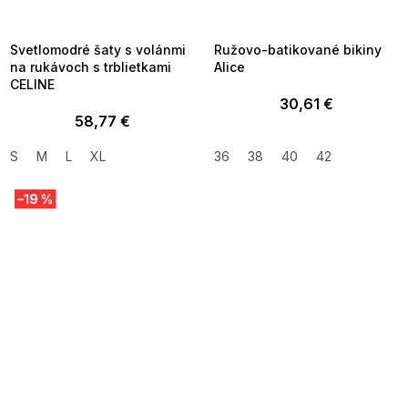
8-10-09:01,2026-08-13-
08-10-09:01,2026-08-13-
09:00
09:00
Svetlomodré šaty s volánmi
Ružovo-batikované bikiny
na rukávoch s trblietkami
Alice
CELINE
30,61 €
58,77 €
S
M
L
XL
36
38
40
42
–19 %