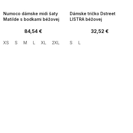
8-10-09:01,2026-08-13-
08-10-09:01,2026-08-13-
09:00
09:00
Numoco dámske midi šaty
Dámske tričko Dstreet
Matilde s bodkami béžovej
LISTRA béžovej
84,54 €
32,52 €
XS
S
M
L
XL
2XL
S
L