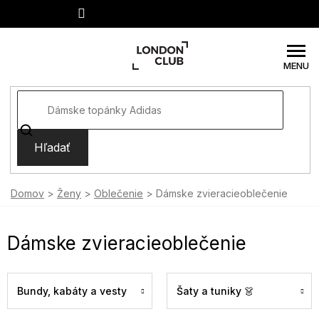
Prejsť
na
obsah
Hľadať
Domov
Ženy
Oblečenie
Dámske zvieracieoblečenie
Dámske zvieracieoblečenie
Bundy, kabáty a vesty
Šaty a tuniky 👗