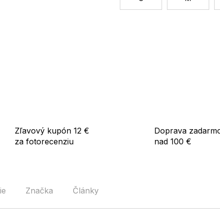
Tip:
Kombinujte s džínsami, šatam
vyvážený outfit.
Použitie:
Vhodný na každodenné nosen
obdobia.
Zľavový kupón 12 €
Doprava zadarm
za fotorecenziu
nad 100 €
ie
Značka
Články