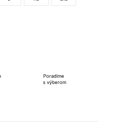
i alebo elegantnými nohavicami pre štýlový a
ie, do mesta aj do práce počas prechodného
o
Poradíme
s výberom