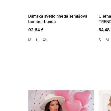
G_SUMMER35:35:EUR:P:f!2026-
G_SUMMER35:
08-04-09:01,2026-08-10-
08-04-09:
09:00
Dámska svetlo hnedá semišová
Čierna
bomber bunda
TREND
92,64 €
54,48
M
L
XL
S
M