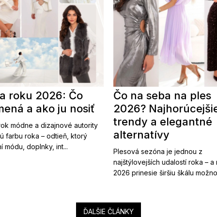
a roku 2026: Čo
Čo na seba na ples
ená a ako ju nosiť
2026? Najhorúcejši
trendy a elegantné
ok módne a dizajnové autority
alternatívy
ú farbu roka – odtieň, ktorý
í módu, doplnky, int...
Plesová sezóna je jednou z
najštýlovejších udalostí roka – a
2026 prinesie širšiu škálu možnost
ĎALŠIE ČLÁNKY