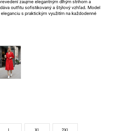
revedení zaujme elegantným dlhým strihom a
áva outfitu sofistikovaný a štýlový vzhľad. Model
eleganciu s praktickým využitím na každodenné
 prechodné obdobie a pohodlný strih umožňuje
í sviežo a originálne, vďaka čomu trenčkot skvele
tný outfit.
ia
obie
osť
enie
Jednotková
cena:
L
XL
2XL