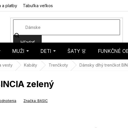
 a platby
Tabuľka veľkostí
Fotorecenzie
Hodnotenie obcho
Hľadať
MUŽI
DETI
ŠATY 👗
FUNKČNÉ OB
košík
a vesty
Kabáty
Trenčkoty
Dámsky dlhý trenčkot BIN
BINCIA zelený
odnotenia
Značka:
BASIC