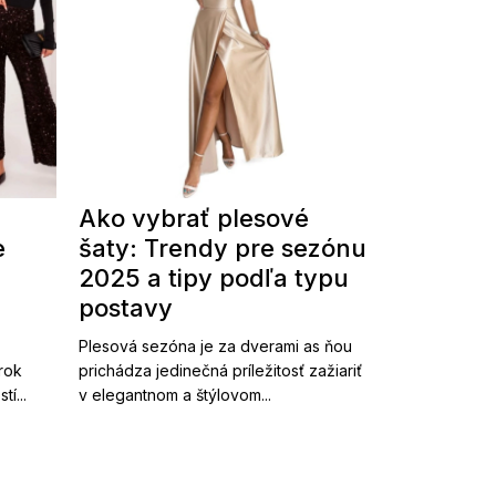
Ako vybrať plesové
e
šaty: Trendy pre sezónu
2025 a tipy podľa typu
postavy
Plesová sezóna je za dverami as ňou
 rok
prichádza jedinečná príležitosť zažiariť
í...
v elegantnom a štýlovom...