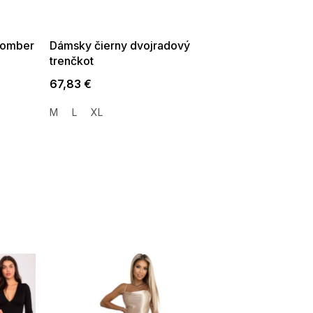
G_SUMMER35:35:EUR:P:f!2026-
08-04-09:01,2026-08-10-
09:00
bomber
Dámsky čierny dvojradový
trenčkot
67,83 €
M
L
XL