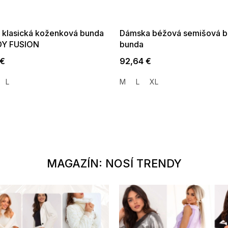
35:EUR:P:f!2026-
G_SUMMER35:35:EUR:P:f!2026-
01,2026-08-10-
08-04-09:01,2026-08-10-
09:00
09:00
 klasická koženková bunda
Dámska béžová semišová 
Y FUSION
bunda
 €
92,64 €
L
M
L
XL
MAGAZÍN: NOSÍ TRENDY