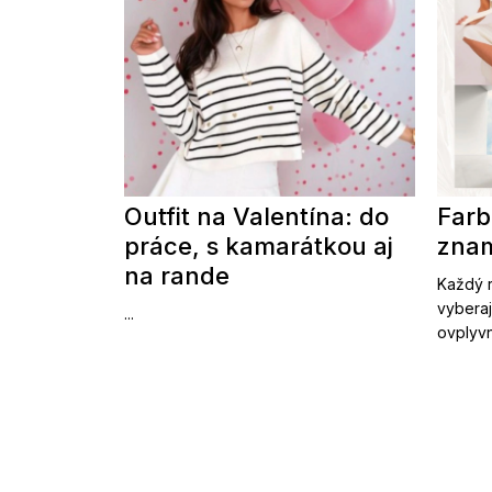
Outfit na Valentína: do
Farb
práce, s kamarátkou aj
znam
na rande
Každý r
vyberaj
...
ovplyvn