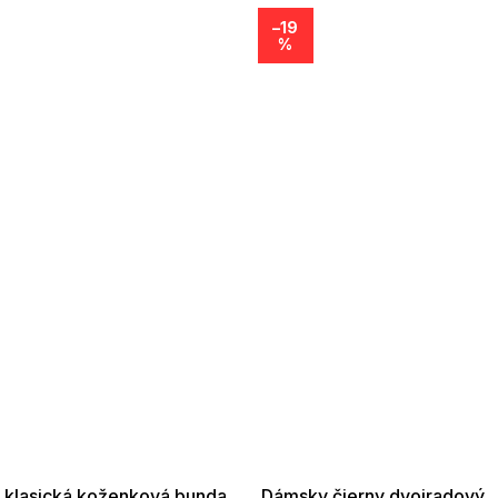
–19
%
SALE -35% ?
SUMMER SALE -35% ?
35:EUR:P:f!2026-
G_SUMMER35:35:EUR:P:f!2026-
01,2026-08-10-
08-04-09:01,2026-08-10-
09:00
09:00
 klasická koženková bunda
Dámsky čierny dvojradový