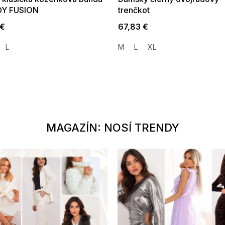
Y FUSION
trenčkot
 €
67,83 €
L
M
L
XL
MAGAZÍN: NOSÍ TRENDY