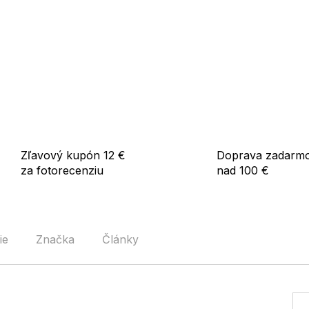
Použitie:
Ideálna na každodenné nosen
období.
Zľavový kupón 12 €
Doprava zadarm
za fotorecenziu
nad 100 €
ie
Značka
Články