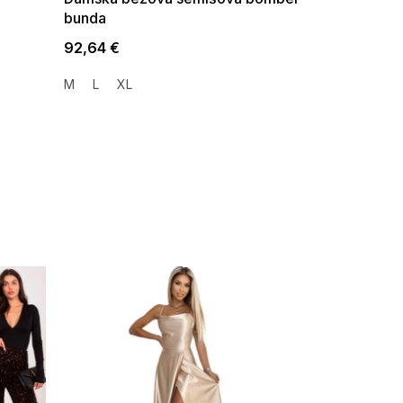
bunda
92,64 €
M
L
XL