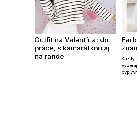
Outfit na Valentína: do
Farb
práce, s kamarátkou aj
znam
na rande
Každý r
vyberaj
...
ovplyvn