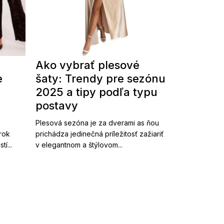
Ako vybrať plesové
e
šaty: Trendy pre sezónu
2025 a tipy podľa typu
postavy
Plesová sezóna je za dverami as ňou
 rok
prichádza jedinečná príležitosť zažiariť
í...
v elegantnom a štýlovom...