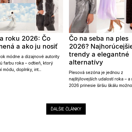
a roku 2026: Čo
Čo na seba na ples
ená a ako ju nosiť
2026? Najhorúcejši
trendy a elegantné
ok módne a dizajnové autority
alternatívy
ú farbu roka – odtieň, ktorý
í módu, doplnky, int...
Plesová sezóna je jednou z
najštýlovejších udalostí roka – a
2026 prinesie širšiu škálu možnost
ĎALŠIE ČLÁNKY