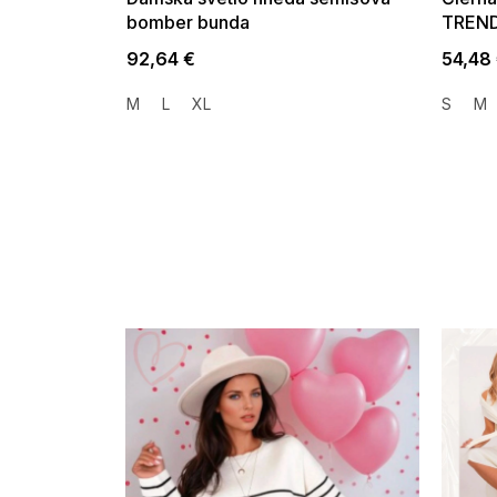
bomber bunda
TREND
92,64 €
54,48
M
L
XL
S
M