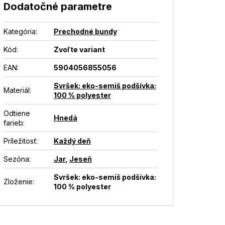
Dodatočné parametre
Kategória
:
Prechodné bundy
Kód:
Zvoľte variant
EAN
:
5904056855056
Svršek: eko-semiš podšívka:
Materiál
:
100 % polyester
Odtiene
Hnedá
farieb
:
Príležitosť
:
Každý deň
Sezóna
:
Jar
,
Jeseň
Svršek: eko-semiš podšívka:
Zloženie
:
100 % polyester