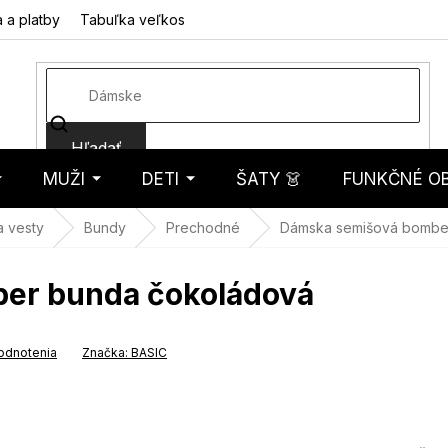
 a platby
Tabuľka veľkostí
Fotorecenzie
Hodnotenie obcho
Hľadať
MUŽI
DETI
ŠATY 👗
FUNKČNÉ OB
košík
a vesty
Bundy
Prechodné
Dámska semišová bombe
er bunda čokoládová
odnotenia
Značka:
BASIC