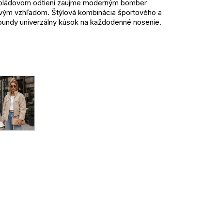
oládovom odtieni zaujme moderným bomber
vým vzhľadom. Štýlová kombinácia športového a
o bundy univerzálny kúsok na každodenné nosenie.
mi zaisťuje pohodlie a skvelé prispôsobenie
e pôsobí luxusne a teplý čokoládový odtieň
a nadčasový charakter.
denie
ri nosení
osť
obie
Jednotková
cena:
cami alebo šatami a doplňte teniskami či
ový outfit.