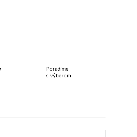
ie, do mesta aj na voľný čas v prechodnom
o
Poradíme
s výberom