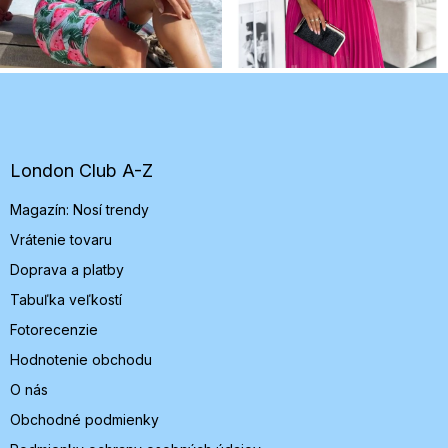
Z
á
p
ä
t
London Club A-Z
i
Magazín: Nosí trendy
e
Vrátenie tovaru
Doprava a platby
Tabuľka veľkostí
Fotorecenzie
Hodnotenie obchodu
O nás
Obchodné podmienky