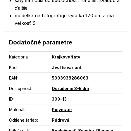
šaty sa hodia do spoločnosti, na ples, svadbu a
ďalšie
modelka na fotografii je vysoká 170 cm a má
veľkosť S
Dodatočné parametre
Kategória
:
Krajkové šaty
Kód:
Zvoľte variant
EAN
:
5903938286063
Dostupnosť
:
Doručenie 3-5 dní
ID
:
309-13
Materiál
:
Polyester
Odtiene farieb
:
Púdrová
Príležitosť
:
Spoločnosť
,
Svadba
,
Plesové