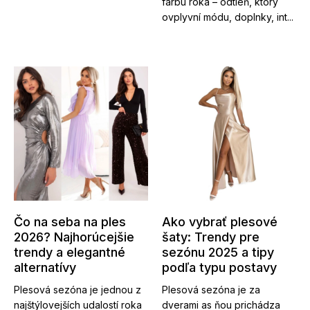
farbu roka – odtieň, ktorý
ovplyvní módu, doplnky, int...
Čo na seba na ples
Ako vybrať plesové
2026? Najhorúcejšie
šaty: Trendy pre
trendy a elegantné
sezónu 2025 a tipy
alternatívy
podľa typu postavy
Plesová sezóna je jednou z
Plesová sezóna je za
najštýlovejších udalostí roka
dverami as ňou prichádza