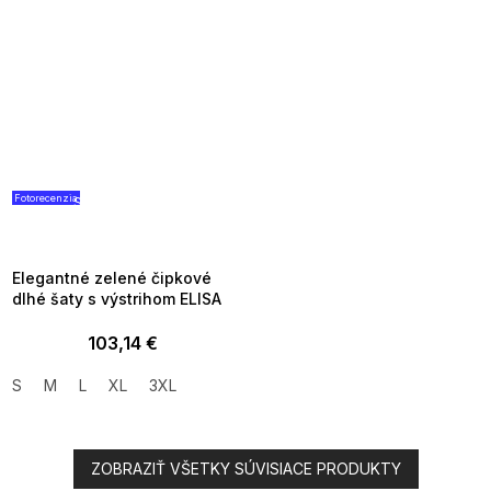
Fotorecenzia
SUMMER SALE -35% ?
G_SUMMER35:35:EUR:P:f!2026-
08-04-09:01,2026-08-10-
09:00
Elegantné zelené čipkové
dlhé šaty s výstrihom ELISA
103,14 €
S
M
L
XL
3XL
ZOBRAZIŤ VŠETKY SÚVISIACE PRODUKTY