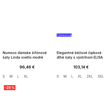
Fotorecenzia
SUMMER SALE -35% ?
SUMMER SALE -35% ?
MMER35:35:EUR:P:f!2026-
G_SUMMER35:35:EUR:P:f!2026
8-04-09:01,2026-08-10-
08-04-09:01,2026-08-10-
09:00
09:00
Numoco dámske šifónové
Elegantné béžové čipkové
šaty Linda svetlo modré
dlhé šaty s výstrihom ELISA
96,46 €
103,14 €
S
M
L
XL
S
M
L
XL
2XL
3XL
–28 %