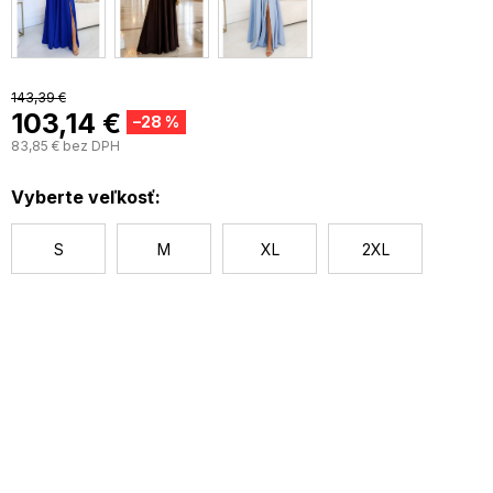
143,39 €
103,14 €
–28 %
83,85 € bez DPH
J
c
Vyberte veľkosť:
S
M
XL
2XL