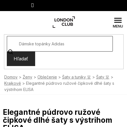
Prejsť
na
obsah
Hľadať
Domov
Ženy
Oblečenie
Šaty a tuniky 👗
Šaty 👗
Krajkové
Elegantné púdrovo ružové čipkové dlhé šaty s
výstrihom ELISA
Elegantné púdrovo ružové
čipkové dlhé šaty s výstrihom