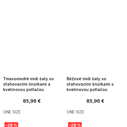
SUMMER SALE -35% ?
SUMMER SALE -35% ?
MMER35:35:EUR:P:f!2026-
G_SUMMER35:35:EUR:P:f!2026-
8-04-09:01,2026-08-10-
08-04-09:01,2026-08-10-
09:00
09:00
Tmavomodré midi šaty so
Béžové midi šaty so
sťahovacími šnúrkami a
sťahovacími šnúrkami s
kvetinovou potlačou
kvetinovou potlačou
85,96 €
85,96 €
ONE SIZE
ONE SIZE
–28 %
–28 %