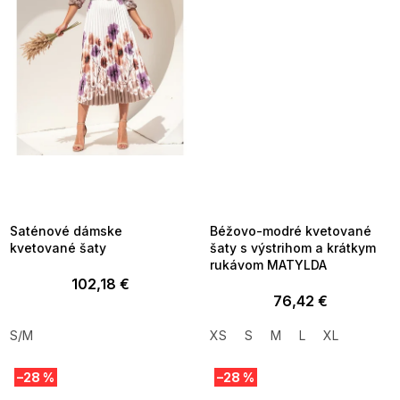
SUMMER SALE -35% ?
SUMMER SALE -35% ?
MMER35:35:EUR:P:f!2026-
G_SUMMER35:35:EUR:P:f!2026-
8-04-09:01,2026-08-10-
08-04-09:01,2026-08-10-
09:00
09:00
Saténové dámske
Béžovo-modré kvetované
kvetované šaty
šaty s výstrihom a krátkym
rukávom MATYLDA
102,18 €
76,42 €
S/M
XS
S
M
L
XL
–28 %
–28 %