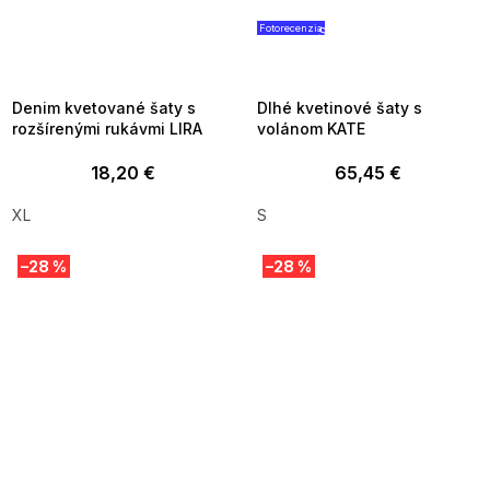
Fotorecenzia
SUMMER SALE -35% ?
SUMMER SALE -35% ?
MMER35:35:EUR:P:f!2026-
G_SUMMER35:35:EUR:P:f!2026
8-04-09:01,2026-08-10-
08-04-09:01,2026-08-10-
09:00
09:00
Denim kvetované šaty s
Dlhé kvetinové šaty s
rozšírenými rukávmi LIRA
volánom KATE
18,20 €
65,45 €
XL
S
–28 %
–28 %