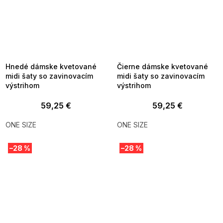
SUMMER SALE -35% ?
SUMMER SALE -35% ?
MMER35:35:EUR:P:f!2026-
G_SUMMER35:35:EUR:P:f!2026-
8-04-09:01,2026-08-10-
08-04-09:01,2026-08-10-
09:00
09:00
Hnedé dámske kvetované
Čierne dámske kvetované
midi šaty so zavinovacím
midi šaty so zavinovacím
výstrihom
výstrihom
59,25 €
59,25 €
ONE SIZE
ONE SIZE
–28 %
–28 %