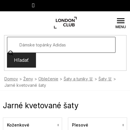
Prejsť
na
obsah
Hľadať
Domov
Ženy
Oblečenie
Šaty a tuniky 👗
Šaty 👗
Jarné kvetované šaty
Jarné kvetované šaty
Koženkové
Plesové