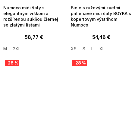
Numoco midi šaty s
Biele s ružovými kvetmi
elegantným vrškom a
priliehavé midi šaty BOYKA s
rozšírenou sukňou čiernej
kopertovým výstrihom
so zlatými listami
Numoco
58,77 €
54,48 €
M
2XL
XS
S
L
XL
–28 %
–28 %