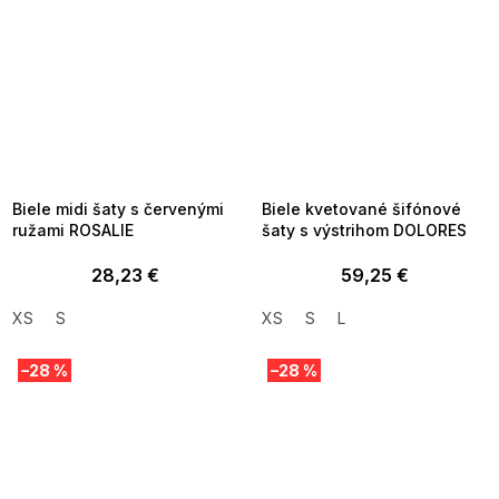
SUMMER SALE -35% ?
SUMMER SALE -35% ?
MMER35:35:EUR:P:f!2026-
G_SUMMER35:35:EUR:P:f!2026-
8-04-09:01,2026-08-10-
08-04-09:01,2026-08-10-
09:00
09:00
Biele midi šaty s červenými
Biele kvetované šifónové
ružami ROSALIE
šaty s výstrihom DOLORES
28,23 €
59,25 €
XS
S
XS
S
L
–28 %
–28 %