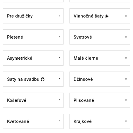
Pre družičky
Vianočné šaty 🎄
Pletené
Svetrové
Asymetrické
Malé čierne
Šaty na svadbu 💍
Džínsové
Košeľové
Plisované
Kvetované
Krajkové