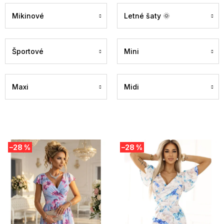
Mikinové
Letné šaty 🌞
Športové
Mini
Maxi
Midi
V
–28 %
–28 %
ý
p
i
s
p
r
o