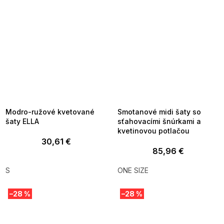
SUMMER SALE -35% ?
SUMMER SALE -35% ?
MMER35:35:EUR:P:f!2026-
G_SUMMER35:35:EUR:P:f!2026-
8-04-09:01,2026-08-10-
08-04-09:01,2026-08-10-
09:00
09:00
Modro-ružové kvetované
Smotanové midi šaty so
šaty ELLA
sťahovacími šnúrkami a
kvetinovou potlačou
30,61 €
85,96 €
S
ONE SIZE
–28 %
–28 %