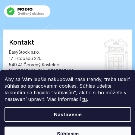
Kontakt
EasyStock s.r.o.
17. listopadu 220
549 41 Červený Kostelec
IČ: 07727402, DIČ: CZ07727402
Aby sa Vám lepšie nakupovali naše trendy, treba udeliť
info@londonclub.sk
súhlas so spracovaním cookies. Súhlas udelíte
kliknutím na tlačidlo "súhlasím", alebo si ho môžete v
nastavení upraviť. Viac informácií
tu
.
Nastavenie
Vytvoril Shoptet Premium
Copyright 2026
LondonClub.sk
. Všetky práva vyhradené.
Súhlasím