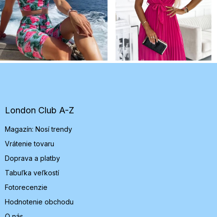
Z
á
p
ä
t
London Club A-Z
i
Magazín: Nosí trendy
e
Vrátenie tovaru
Doprava a platby
Tabuľka veľkostí
Fotorecenzie
Hodnotenie obchodu
O nás