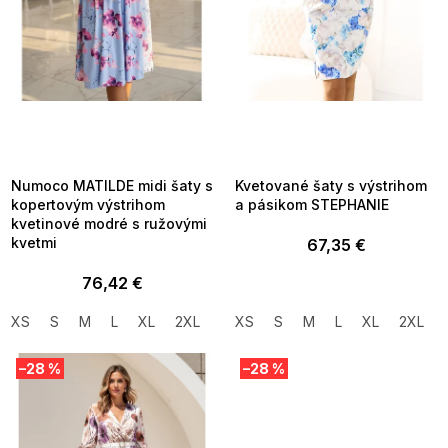
d
u
k
t
o
v
SUMMER SALE -35% ?
SUMMER SALE -35% ?
MMER35:35:EUR:P:f!2026-
G_SUMMER35:35:EUR:P:f!2026-
8-04-09:01,2026-08-10-
08-04-09:01,2026-08-10-
09:00
09:00
Numoco MATILDE midi šaty s
Kvetované šaty s výstrihom
kopertovým výstrihom
a pásikom STEPHANIE
kvetinové modré s ružovými
kvetmi
67,35 €
76,42 €
XS
S
M
L
XL
2XL
XS
S
M
L
XL
2XL
–28 %
–28 %