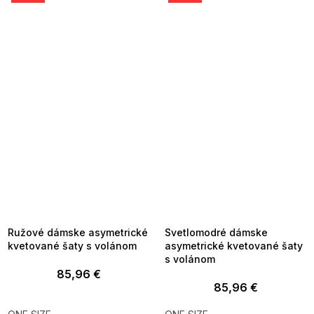
SUMMER SALE -35% ?
SUMMER SALE -35% ?
MMER35:35:EUR:P:f!2026-
G_SUMMER35:35:EUR:P:f!2026-
8-04-09:01,2026-08-10-
08-04-09:01,2026-08-10-
09:00
09:00
Ružové dámske asymetrické
Svetlomodré dámske
kvetované šaty s volánom
asymetrické kvetované šaty
s volánom
85,96 €
85,96 €