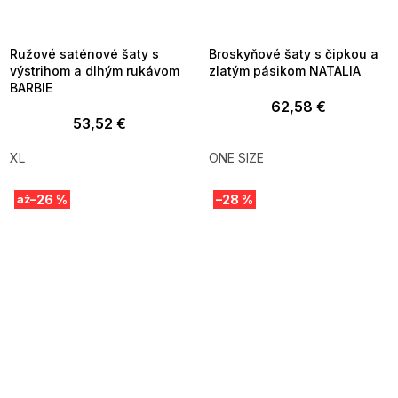
MMER35:35:EUR:P:f!2026-
G_SUMMER35:35:EUR:P:f!2026-
8-04-09:01,2026-08-10-
08-04-09:01,2026-08-10-
09:00
09:00
Ružové saténové šaty s
Broskyňové šaty s čipkou a
výstrihom a dlhým rukávom
zlatým pásikom NATALIA
BARBIE
62,58 €
53,52 €
XL
ONE SIZE
–26 %
–28 %
až