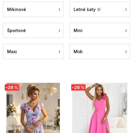
Mikinové
Letné šaty 🌞
Športové
Mini
Maxi
Midi
V
–28 %
–28 %
ý
p
i
s
p
r
o