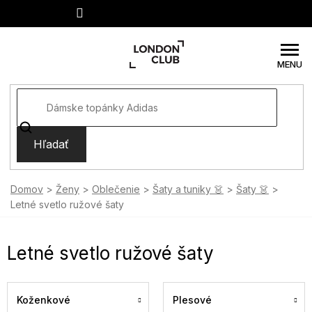
Prejsť
na
obsah
Hľadať
Domov
Ženy
Oblečenie
Šaty a tuniky 👗
Šaty 👗
Letné svetlo ružové šaty
Letné svetlo ružové šaty
Koženkové
Plesové