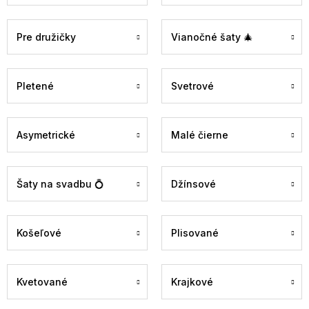
Pre družičky
Vianočné šaty 🎄
Pletené
Svetrové
Asymetrické
Malé čierne
Šaty na svadbu 💍
Džínsové
Košeľové
Plisované
Kvetované
Krajkové