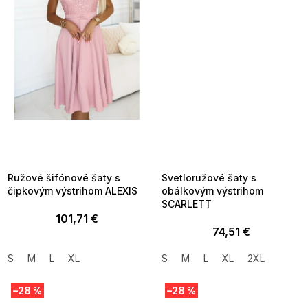
SUMMER SALE -35% ?
SUMMER SALE -35% ?
MMER35:35:EUR:P:f!2026-
G_SUMMER35:35:EUR:P:f!2026-
8-04-09:01,2026-08-10-
08-04-09:01,2026-08-10-
09:00
09:00
Ružové šifónové šaty s
Svetloružové šaty s
čipkovým výstrihom ALEXIS
obálkovým výstrihom
SCARLETT
101,71 €
74,51 €
S
M
L
XL
S
M
L
XL
2XL
–28 %
–28 %