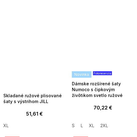
Fotorecenzia
SUMMER SALE -35% ?
Novinka
MMER35:35:EUR:P:f!2026-
8-04-09:01,2026-08-10-
Dámske rozšírené šaty
09:00
Numoco s čipkovým
živôtikom svetlo ružové
Skladané ružové plisované
šaty s výstrihom JILL
70,22 €
51,61 €
XL
S
L
XL
2XL