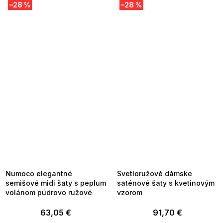
–28 %
–28 %
SUMMER SALE -35% ?
SUMMER SALE -35% ?
MMER35:35:EUR:P:f!2026-
G_SUMMER35:35:EUR:P:f!2026-
8-04-09:01,2026-08-10-
08-04-09:01,2026-08-10-
09:00
09:00
Numoco elegantné
Svetloružové dámske
semišové midi šaty s peplum
saténové šaty s kvetinovým
volánom púdrovo ružové
vzorom
63,05 €
91,70 €