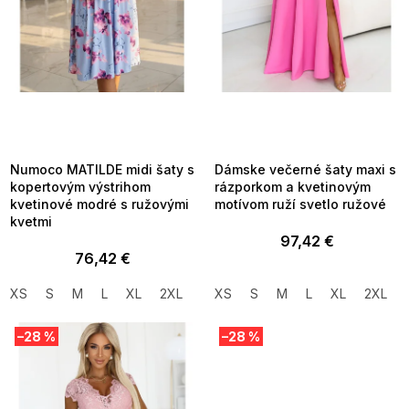
d
u
k
t
o
v
SUMMER SALE -35% ?
SUMMER SALE -35% ?
MMER35:35:EUR:P:f!2026-
G_SUMMER35:35:EUR:P:f!2026-
8-04-09:01,2026-08-10-
08-04-09:01,2026-08-10-
09:00
09:00
Numoco MATILDE midi šaty s
Dámske večerné šaty maxi s
kopertovým výstrihom
rázporkom a kvetinovým
kvetinové modré s ružovými
motívom ruží svetlo ružové
kvetmi
97,42 €
76,42 €
XS
S
M
L
XL
2XL
XS
S
M
L
XL
2XL
–28 %
–28 %