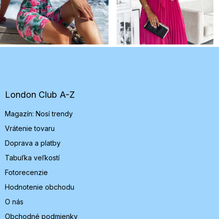
Z
á
p
ä
t
London Club A-Z
i
Magazín: Nosí trendy
e
Vrátenie tovaru
Doprava a platby
Tabuľka veľkostí
Fotorecenzie
Hodnotenie obchodu
O nás
Obchodné podmienky