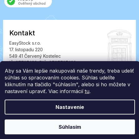
Kontakt
EasyStock s.r.o.
17. listopadu 220
549 41 Červený Kostelec
IČ: 07727402, DIČ: CZ07727402
Aby sa Vám lepšie nakupovali naše trendy, treba udeliť
info@londonclub.sk
súhlas so spracovaním cookies. Súhlas udelíte
kliknutím na tlačidlo "súhlasím", alebo si ho môžete v
nastavení upraviť. Viac informácií
tu
.
Nastavenie
Vytvoril Shoptet Premium
Copyright 2026
LondonClub.sk
. Všetky práva vyhradené.
Súhlasím