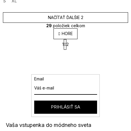
S
XL
NAČÍTAŤ ĎALŠIE 2
29
položiek celkom
O
HORE
v
S
l
1
2
t
á
r
d
á
a
n
k
c
o
i
v
e
Email
a
p
n
r
i
v
e
k
y
PRIHLÁSIŤ SA
v
ý
p
Vaša vstupenka do módneho sveta
i