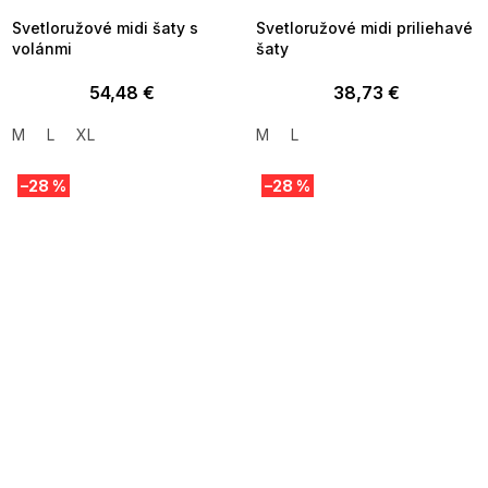
Svetloružové midi šaty s
Svetloružové midi priliehavé
volánmi
šaty
54,48 €
38,73 €
M
L
XL
M
L
–28 %
–28 %
SUMMER SALE -35% ?
SUMMER SALE -35% ?