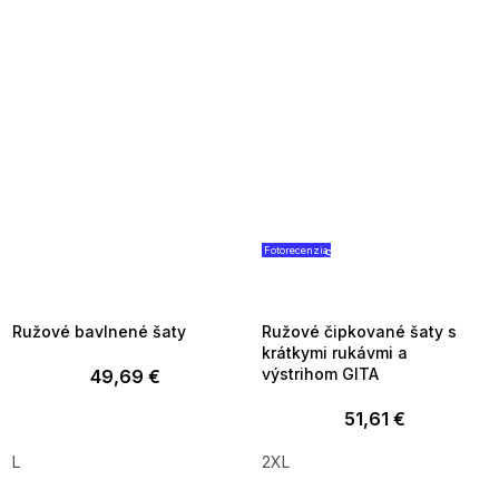
Fotorecenzia
SUMMER SALE -35% ?
SUMMER SALE -35% ?
MMER35:35:EUR:P:f!2026-
G_SUMMER35:35:EUR:P:f!2026
8-04-09:01,2026-08-10-
08-04-09:01,2026-08-10-
09:00
09:00
Ružové bavlnené šaty
Ružové čipkované šaty s
krátkymi rukávmi a
výstrihom GITA
49,69 €
51,61 €
L
2XL