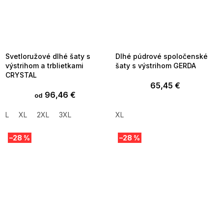
SUMMER SALE -35% ?
SUMMER SALE -35% ?
MMER35:35:EUR:P:f!2026-
G_SUMMER35:35:EUR:P:f!2026-
8-04-09:01,2026-08-10-
08-04-09:01,2026-08-10-
09:00
09:00
Svetloružové dlhé šaty s
Dlhé púdrové spoločenské
výstrihom a trblietkami
šaty s výstrihom GERDA
CRYSTAL
65,45 €
96,46 €
od
L
XL
2XL
3XL
XL
–28 %
–28 %