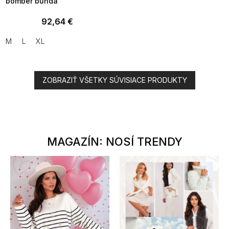
bomber bunda
92,64 €
M
L
XL
ZOBRAZIŤ VŠETKY SÚVISIACE PRODUKTY
MAGAZÍN: NOSÍ TRENDY