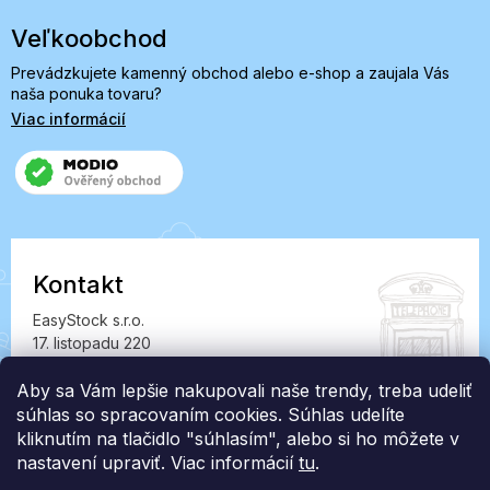
Veľkoobchod
Prevádzkujete kamenný obchod alebo e-shop a zaujala Vás
naša ponuka tovaru?
Viac informácií
Kontakt
EasyStock s.r.o.
17. listopadu 220
549 41 Červený Kostelec
IČ: 07727402, DIČ: CZ07727402
Aby sa Vám lepšie nakupovali naše trendy, treba udeliť
súhlas so spracovaním cookies. Súhlas udelíte
info@londonclub.sk
kliknutím na tlačidlo "súhlasím", alebo si ho môžete v
nastavení upraviť. Viac informácií
tu
.