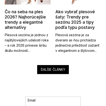
Čo na seba na ples
Ako vybrať plesové
2026? Najhorúcejšie
šaty: Trendy pre
trendy a elegantné
sezónu 2025 a tipy
alternatívy
podľa typu postavy
Plesová sezóna je jednou z
Plesová sezóna je za
najštýlovejších udalostí roka
dverami as ňou prichádza
– a rok 2026 prinesie širšiu
jedinečná príležitosť zažiariť
škálu možností...
v elegantnom a štýlovom...
ĎALŠIE ČLÁNKY
Email