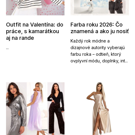
Outfit na Valentína: do
Farba roku 2026: Čo
práce, s kamarátkou
znamená a ako ju nosiť
aj na rande
Každý rok módne a
...
dizajnové autority vyberajú
farbu roka – odtieň, ktorý
ovplyvní módu, doplnky, int...