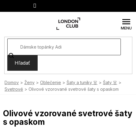
Prejsť
na
obsah
Hľadať
Domov
Ženy
Oblečenie
Šaty a tuniky 👗
Šaty 👗
Svetrové
Olivové vzorované svetrové šaty s opaskom
Olivové vzorované svetrové šaty
s opaskom
SUMMER SALE -35% ?
MMER35:35:EUR:P:f!2026-