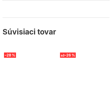
Súvisiaci tovar
–28 %
–26 %
až