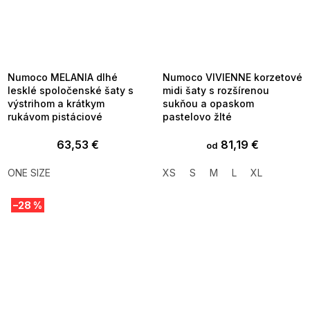
SUMMER SALE -35% ?
SUMMER SALE -35% ?
MMER35:35:EUR:P:f!2026-
G_SUMMER35:35:EUR:P:f!2026-
8-04-09:01,2026-08-10-
08-04-09:01,2026-08-10-
09:00
09:00
Numoco MELANIA dlhé
Numoco VIVIENNE korzetové
lesklé spoločenské šaty s
midi šaty s rozšírenou
výstrihom a krátkym
sukňou a opaskom
rukávom pistáciové
pastelovo žlté
63,53 €
81,19 €
od
ONE SIZE
XS
S
M
L
XL
–28 %