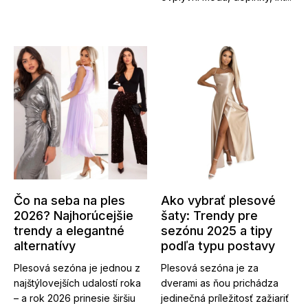
Čo na seba na ples
Ako vybrať plesové
2026? Najhorúcejšie
šaty: Trendy pre
trendy a elegantné
sezónu 2025 a tipy
alternatívy
podľa typu postavy
Plesová sezóna je jednou z
Plesová sezóna je za
najštýlovejších udalostí roka
dverami as ňou prichádza
– a rok 2026 prinesie širšiu
jedinečná príležitosť zažiariť