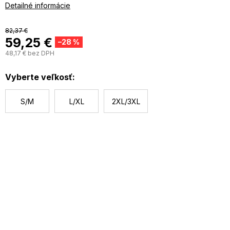
vrecká v sukni
Detailné informácie
opasok, ktorý je možné voliteľne nosiť
82,37 €
59,25 €
–28 %
48,17 € bez DPH
J
c
Vyberte veľkosť:
S/M
L/XL
2XL/3XL