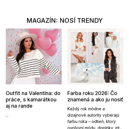
MAGAZÍN: NOSÍ TRENDY
Outfit na Valentína: do
Farba roku 2026: Čo
práce, s kamarátkou
znamená a ako ju nosiť
aj na rande
Každý rok módne a
...
dizajnové autority vyberajú
farbu roka – odtieň, ktorý
ovplyvní módu, doplnky, int...