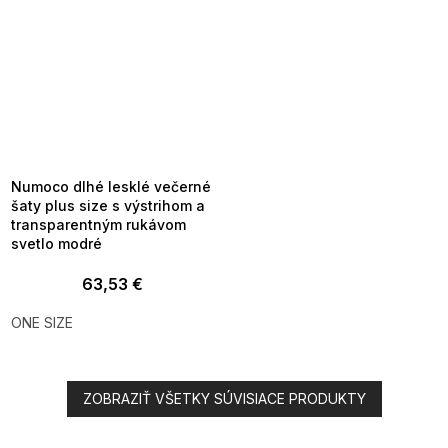
SUMMER SALE -35% ?
MMER35:35:EUR:P:f!2026-
8-04-09:01,2026-08-10-
09:00
Numoco dlhé lesklé večerné
šaty plus size s výstrihom a
transparentným rukávom
svetlo modré
63,53 €
ONE SIZE
ZOBRAZIŤ VŠETKY SÚVISIACE PRODUKTY