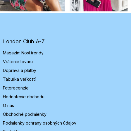
Z
á
p
ä
t
London Club A-Z
i
Magazín: Nosí trendy
e
Vrátenie tovaru
Doprava a platby
Tabuľka veľkostí
Fotorecenzie
Hodnotenie obchodu
O nás
Obchodné podmienky
Podmienky ochrany osobných údajov