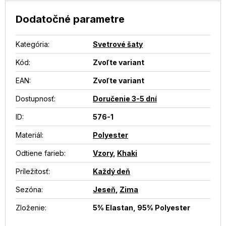
Dodatočné parametre
Kategória
:
Svetrové šaty
Kód:
Zvoľte variant
EAN
:
Zvoľte variant
Dostupnosť
:
Doručenie 3-5 dní
ID
:
576-1
Materiál
:
Polyester
Odtiene farieb
:
Vzory
,
Khaki
Príležitosť
:
Každý deň
Sezóna
:
Jeseň
,
Zima
Zloženie
:
5% Elastan, 95% Polyester