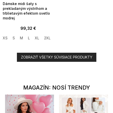
Dámske midi šaty s
prekladaným výstrihom a
trblietavým efektom svetlo
modrej
99,32 €
XS
S
M
L
XL
2XL
ZOBRAZIŤ VŠETKY SÚVISIACE PRODUKTY
MAGAZÍN: NOSÍ TRENDY