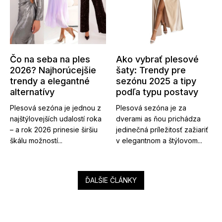
Čo na seba na ples
Ako vybrať plesové
2026? Najhorúcejšie
šaty: Trendy pre
trendy a elegantné
sezónu 2025 a tipy
alternatívy
podľa typu postavy
Plesová sezóna je jednou z
Plesová sezóna je za
najštýlovejších udalostí roka
dverami as ňou prichádza
– a rok 2026 prinesie širšiu
jedinečná príležitosť zažiariť
škálu možností...
v elegantnom a štýlovom...
ĎALŠIE ČLÁNKY