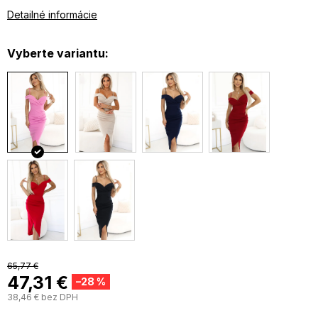
na zadnej strane zips
Detailné informácie
štýlové riasenie na brušku
Vyberte variantu:
65,77 €
47,31 €
–28 %
38,46 € bez DPH
J
c