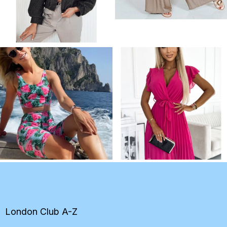
Z
á
p
ä
t
London Club A-Z
i