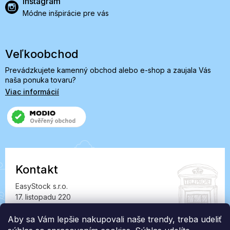
Instagram
Módne inšpirácie pre vás
Veľkoobchod
Prevádzkujete kamenný obchod alebo e-shop a zaujala Vás
naša ponuka tovaru?
Viac informácií
Kontakt
EasyStock s.r.o.
17. listopadu 220
549 41 Červený Kostelec
IČ: 07727402, DIČ: CZ07727402
Aby sa Vám lepšie nakupovali naše trendy, treba udeliť