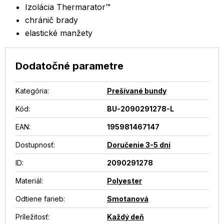
Izolácia Thermarator™
chránič brady
elastické manžety
Dodatočné parametre
Kategória
:
Prešívané bundy
Kód:
BU-2090291278-L
EAN
:
195981467147
Dostupnosť
:
Doručenie 3-5 dní
ID
:
2090291278
Materiál
:
Polyester
Odtiene farieb
:
Smotanová
Príležitosť
:
Každý deň