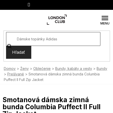
Prejsť
na
obsah
Hľadať
Domov
Ženy
Oblečenie
Bundy, kabáty a vesty
Bundy
Prešívané
Smotanová dámska zimná bunda Columbia
Puffect II Full Zip Jacket
Smotanová dámska zimná
bunda Columbia Puffect II Full