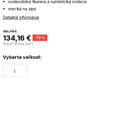
vodeodolná tkanina a syntetická izolácia
vrecká na zips
použitá povrchová úprava DWR, ktorá umožňuje
Detailné informácie
odpudzovať vodu
Izolácia Thermarator™
165,78 €
chránič brady
134,16 €
–19 %
elastické manžety
109,07 € bez DPH
J
c
Vyberte veľkosť:
L