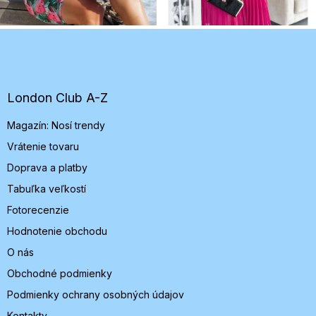
Z
á
p
ä
t
London Club A-Z
i
Magazín: Nosí trendy
e
Vrátenie tovaru
Doprava a platby
Tabuľka veľkostí
Fotorecenzie
Hodnotenie obchodu
O nás
Obchodné podmienky
Podmienky ochrany osobných údajov
Kontakty