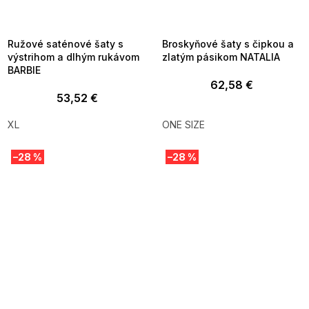
MMER35:35:EUR:P:f!2026-
G_SUMMER35:35:EUR:P:f!2026-
8-04-09:01,2026-08-10-
08-04-09:01,2026-08-10-
09:00
09:00
Ružové saténové šaty s
Broskyňové šaty s čipkou a
výstrihom a dlhým rukávom
zlatým pásikom NATALIA
BARBIE
62,58 €
53,52 €
XL
ONE SIZE
–28 %
–28 %