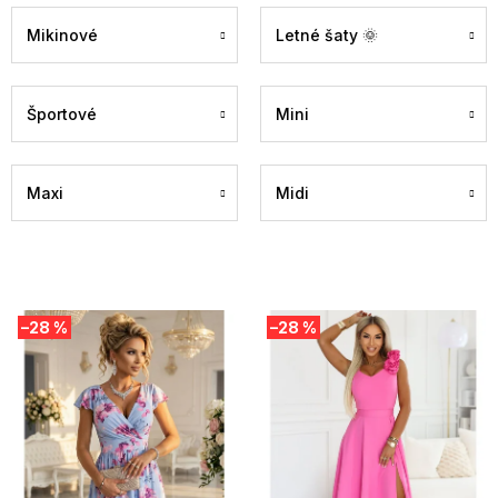
Mikinové
Letné šaty 🌞
Športové
Mini
Maxi
Midi
V
–28 %
–28 %
ý
p
i
s
p
r
o