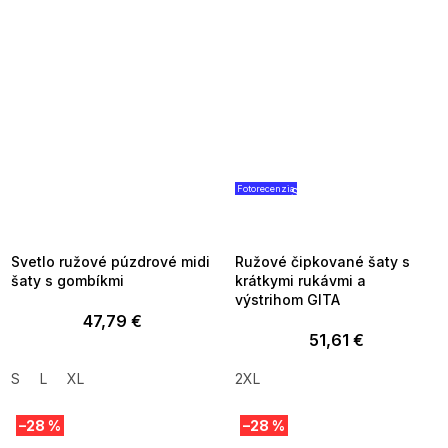
Fotorecenzia
SUMMER SALE -35% ?
SUMMER SALE -35% ?
MMER35:35:EUR:P:f!2026-
G_SUMMER35:35:EUR:P:f!2026
8-04-09:01,2026-08-10-
08-04-09:01,2026-08-10-
09:00
09:00
Svetlo ružové púzdrové midi
Ružové čipkované šaty s
šaty s gombíkmi
krátkymi rukávmi a
výstrihom GITA
47,79 €
51,61 €
S
L
XL
2XL
–28 %
–28 %