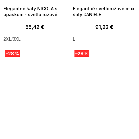
Elegantné šaty NICOLA s
Elegantné svetloružové maxi
opaskom - svetlo ružové
šaty DANIELE
55,42 €
91,22 €
2XL/3XL
L
–28 %
–28 %
SUMMER SALE -35% ?
SUMMER SALE -35% ?