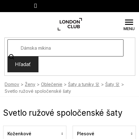
Prejsť
na
obsah
Hľadať
Domov
Ženy
Oblečenie
Šaty a tuniky 👗
Šaty 👗
Svetlo ružové spoločenské šaty
Svetlo ružové spoločenské šaty
Koženkové
Plesové