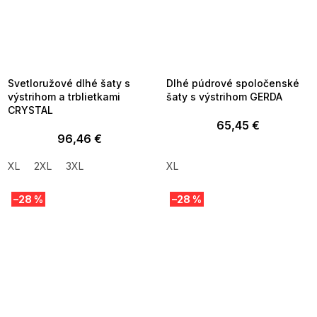
SUMMER SALE -35% ?
SUMMER SALE -35% ?
MMER35:35:EUR:P:f!2026-
G_SUMMER35:35:EUR:P:f!2026-
8-04-09:01,2026-08-10-
08-04-09:01,2026-08-10-
09:00
09:00
Svetloružové dlhé šaty s
Dlhé púdrové spoločenské
výstrihom a trblietkami
šaty s výstrihom GERDA
CRYSTAL
65,45 €
96,46 €
XL
2XL
3XL
XL
–28 %
–28 %