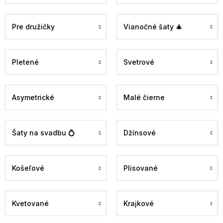
Pre družičky
Vianočné šaty 🎄
Pletené
Svetrové
Asymetrické
Malé čierne
Šaty na svadbu 💍
Džínsové
Košeľové
Plisované
Kvetované
Krajkové