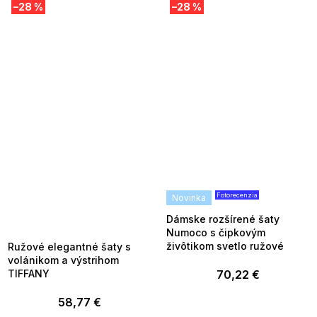
–28 %
–28 %
Fotorecenzia
SUMMER SALE -35% ?
Novinka
MMER35:35:EUR:P:f!2026-
8-04-09:01,2026-08-10-
Dámske rozšírené šaty
09:00
Numoco s čipkovým
živôtikom svetlo ružové
Ružové elegantné šaty s
volánikom a výstrihom
TIFFANY
70,22 €
58,77 €