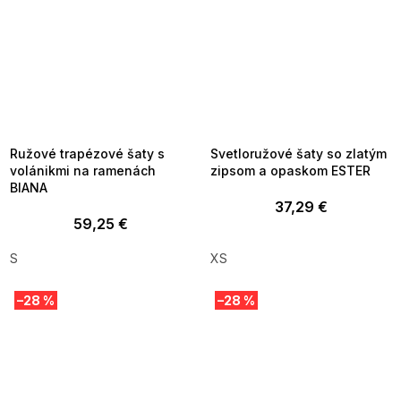
SUMMER SALE -35% ?
SUMMER SALE -35% ?
MMER35:35:EUR:P:f!2026-
G_SUMMER35:35:EUR:P:f!2026-
8-04-09:01,2026-08-10-
08-04-09:01,2026-08-10-
09:00
09:00
Ružové trapézové šaty s
Svetloružové šaty so zlatým
volánikmi na ramenách
zipsom a opaskom ESTER
BIANA
37,29 €
59,25 €
S
XS
–28 %
–28 %