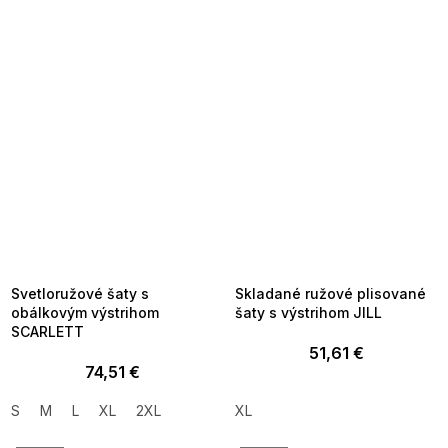
SUMMER SALE -35% ?
SUMMER SALE -35% ?
MMER35:35:EUR:P:f!2026-
G_SUMMER35:35:EUR:P:f!2026-
8-04-09:01,2026-08-10-
08-04-09:01,2026-08-10-
09:00
09:00
Svetloružové šaty s
Skladané ružové plisované
obálkovým výstrihom
šaty s výstrihom JILL
SCARLETT
51,61 €
74,51 €
S
M
L
XL
2XL
XL