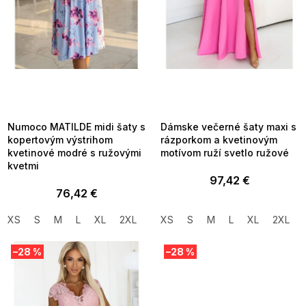
d
u
k
t
o
v
SUMMER SALE -35% ?
SUMMER SALE -35% ?
MMER35:35:EUR:P:f!2026-
G_SUMMER35:35:EUR:P:f!2026-
8-04-09:01,2026-08-10-
08-04-09:01,2026-08-10-
09:00
09:00
Numoco MATILDE midi šaty s
Dámske večerné šaty maxi s
kopertovým výstrihom
rázporkom a kvetinovým
kvetinové modré s ružovými
motívom ruží svetlo ružové
kvetmi
97,42 €
76,42 €
XS
S
M
L
XL
2XL
XS
S
M
L
XL
2XL
–28 %
–28 %