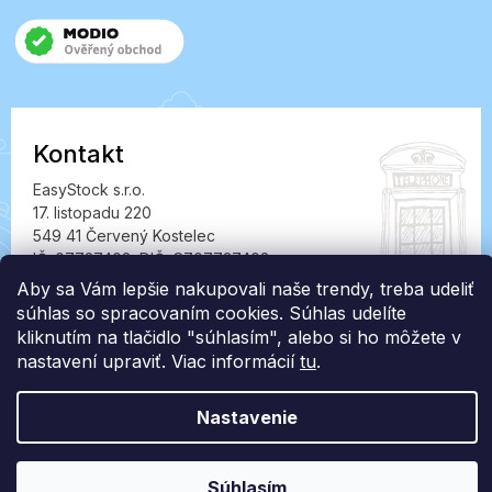
Kontakt
EasyStock s.r.o.
17. listopadu 220
549 41 Červený Kostelec
IČ: 07727402, DIČ: CZ07727402
Aby sa Vám lepšie nakupovali naše trendy, treba udeliť
info@londonclub.sk
súhlas so spracovaním cookies. Súhlas udelíte
kliknutím na tlačidlo "súhlasím", alebo si ho môžete v
nastavení upraviť. Viac informácií
tu
.
Nastavenie
Vytvoril Shoptet Premium
Copyright 2026
LondonClub.sk
. Všetky práva vyhradené.
Súhlasím