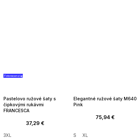
Fotorecenzia
SUMMER SALE -35% ?
SUMMER SALE -35% ?
G_SUMMER35:35:EUR:P:f!2026-
G_SUMMER35:35:EUR:P:f!2026-
08-04-09:01,2026-08-10-
08-04-09:01,2026-08-10-
09:00
09:00
Pastelovo ružové šaty s
Elegantné ružové šaty M640
čipkovými rukávmi
Pink
FRANCESCA
75,94 €
37,29 €
3XL
S
XL