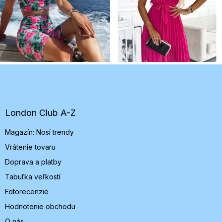
Z
á
p
ä
t
London Club A-Z
i
Magazín: Nosí trendy
e
Vrátenie tovaru
Doprava a platby
Tabuľka veľkostí
Fotorecenzie
Hodnotenie obchodu
O nás