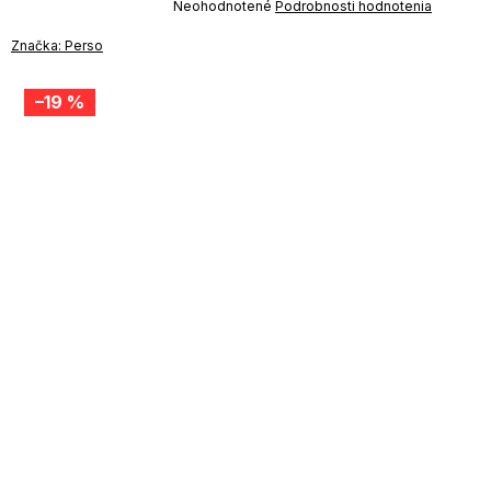
Priemerné
Neohodnotené
Podrobnosti hodnotenia
-04-09:01,2026-08-10-
hodnotenie
09:00
produktu
Značka:
Perso
je
0,0
z
–19 %
5
hviezdičiek.