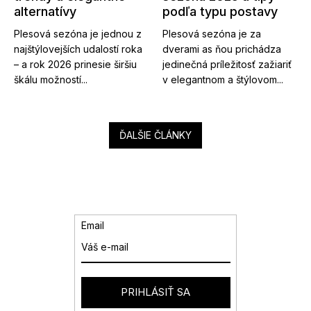
alternatívy
podľa typu postavy
Plesová sezóna je jednou z
Plesová sezóna je za
najštýlovejších udalostí roka
dverami as ňou prichádza
– a rok 2026 prinesie širšiu
jedinečná príležitosť zažiariť
škálu možností...
v elegantnom a štýlovom...
ĎALŠIE ČLÁNKY
Email
PRIHLÁSIŤ SA