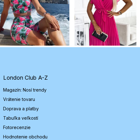
Z
á
p
ä
t
London Club A-Z
i
Magazín: Nosí trendy
e
Vrátenie tovaru
Doprava a platby
Tabuľka veľkostí
Fotorecenzie
Hodnotenie obchodu