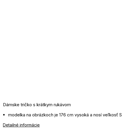
Dámske tričko s krátkym rukávom
modelka na obrázkoch je 176 cm vysoká a nosí veľkosť S
materiál: 90% bavlna, 10% elastan
Detailné informácie
pranie v práčke pri 30°C