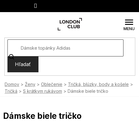
Prejsť
na
obsah
Hľadať
Domov
Ženy
Oblečenie
Tričká, blúzky, body a košele
Tričká
S krátkym rukávom
Dámske biele tričko
Dámske biele tričko
SUMMER SALE -35% ?
FLASH SALE -35% ?
MMER35:35:EUR:P:f!2026-
G_FLS35:35:EUR:P:f!2026-
-04-09:01,2026-08-10-
08-10-09:01,2026-08-13-
09:00
09:00