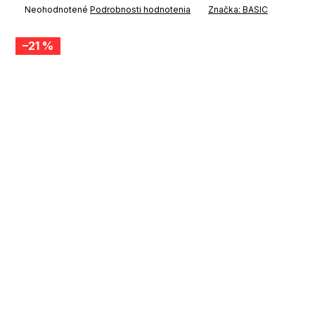
Priemerné
Neohodnotené
Podrobnosti hodnotenia
Značka:
BASIC
hodnotenie
produktu
je
–21 %
0,0
z
5
hviezdičiek.