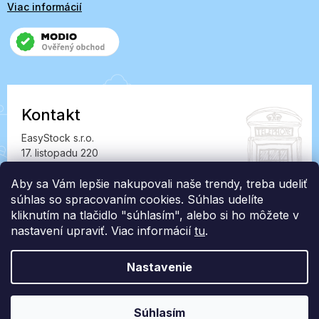
Viac informácií
Kontakt
EasyStock s.r.o.
17. listopadu 220
549 41 Červený Kostelec
IČ: 07727402, DIČ: CZ07727402
Aby sa Vám lepšie nakupovali naše trendy, treba udeliť
súhlas so spracovaním cookies. Súhlas udelíte
info@londonclub.sk
kliknutím na tlačidlo "súhlasím", alebo si ho môžete v
nastavení upraviť. Viac informácií
tu
.
Nastavenie
Vytvoril Shoptet Premium
Súhlasím