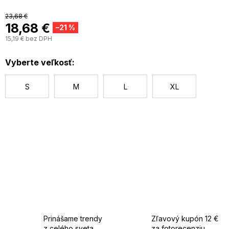
23,68 €
18,68 €
–21 %
15,19 € bez DPH
J
c
Vyberte veľkosť:
S
M
L
XL
Prinášame trendy
Zľavový kupón 12 €
z celého sveta
za fotorecenziu