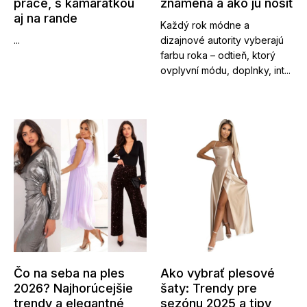
práce, s kamarátkou
znamená a ako ju nosiť
aj na rande
Každý rok módne a
...
dizajnové autority vyberajú
farbu roka – odtieň, ktorý
ovplyvní módu, doplnky, int...
Čo na seba na ples
Ako vybrať plesové
2026? Najhorúcejšie
šaty: Trendy pre
trendy a elegantné
sezónu 2025 a tipy