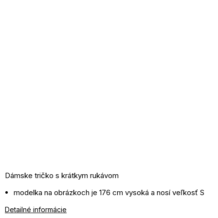
Dámske tričko s krátkym rukávom
modelka na obrázkoch je 176 cm vysoká a nosí veľkosť S
materiál: 90% bavlna, 10% elastan
Detailné informácie
pranie v práčke pri 30°C