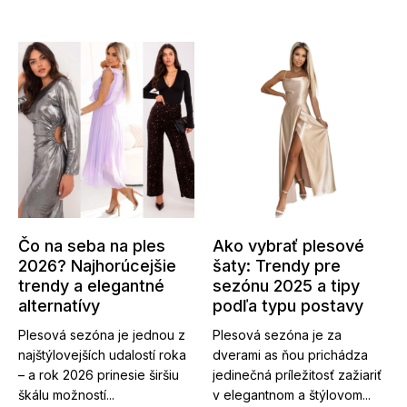
Čo na seba na ples
Ako vybrať plesové
2026? Najhorúcejšie
šaty: Trendy pre
trendy a elegantné
sezónu 2025 a tipy
alternatívy
podľa typu postavy
Plesová sezóna je jednou z
Plesová sezóna je za
najštýlovejších udalostí roka
dverami as ňou prichádza
– a rok 2026 prinesie širšiu
jedinečná príležitosť zažiariť
škálu možností...
v elegantnom a štýlovom...