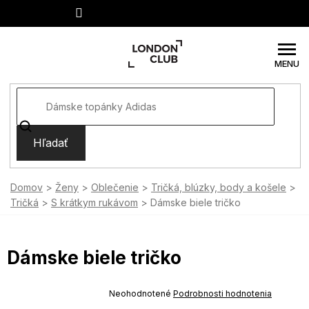
Prejsť
na
obsah
Hľadať
Domov
Ženy
Oblečenie
Tričká, blúzky, body a košele
Tričká
S krátkym rukávom
Dámske biele tričko
Dámske biele tričko
SUMMER SALE -35% ?
MMER35:35:EUR:P:f!2026-
Priemerné
Neohodnotené
Podrobnosti hodnotenia
-04-09:01,2026-08-10-
hodnotenie
09:00