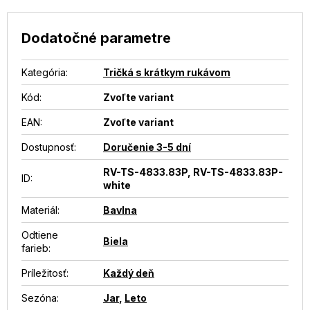
Dodatočné parametre
Kategória
:
Tričká s krátkym rukávom
Kód:
Zvoľte variant
EAN
:
Zvoľte variant
Dostupnosť
:
Doručenie 3-5 dní
RV-TS-4833.83P, RV-TS-4833.83P-
ID
:
white
Materiál
:
Bavlna
Odtiene
Biela
farieb
:
Príležitosť
:
Každý deň
Sezóna
:
Jar
,
Leto