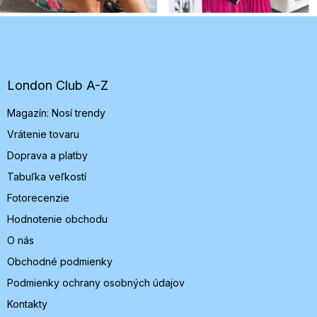
Z
á
p
ä
t
London Club A-Z
i
Magazín: Nosí trendy
e
Vrátenie tovaru
Doprava a platby
Tabuľka veľkostí
Fotorecenzie
Hodnotenie obchodu
O nás
Obchodné podmienky
Podmienky ochrany osobných údajov
Kontakty