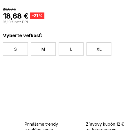
23,68 €
18,68 €
–21 %
15,19 € bez DPH
J
c
Vyberte veľkosť:
S
M
L
XL
Prinášame trendy
Zľavový kupón 12 €
z celého sveta
za fotorecenziu