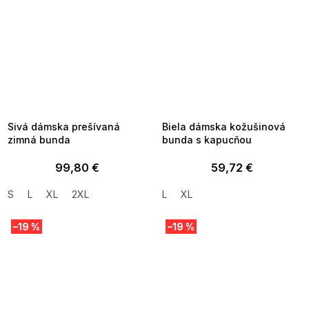
SUMMER SALE -35% ?
SUMMER SALE -35% ?
MMER35:35:EUR:P:f!2026-
G_SUMMER35:35:EUR:P:f!2026-
8-04-09:01,2026-08-10-
08-04-09:01,2026-08-10-
09:00
09:00
Sivá dámska prešívaná
Biela dámska kožušinová
zimná bunda
bunda s kapucňou
99,80 €
59,72 €
S
L
XL
2XL
L
XL
–19 %
–19 %