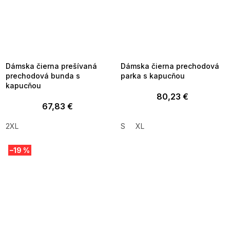
SUMMER SALE -35% ?
SUMMER SALE -35% ?
MMER35:35:EUR:P:f!2026-
G_SUMMER35:35:EUR:P:f!2026-
8-04-09:01,2026-08-10-
08-04-09:01,2026-08-10-
09:00
09:00
Dámska čierna prešívaná
Dámska čierna prechodová
prechodová bunda s
parka s kapucňou
kapucňou
80,23 €
67,83 €
2XL
S
XL
–19 %