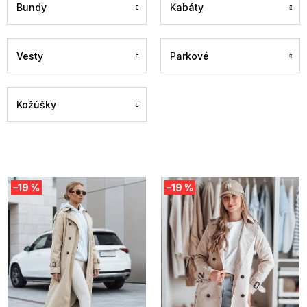
Bundy
Kabáty
Vesty
Parkové
Kožúšky
V
–19 %
–19 %
ý
p
i
s
p
r
o
d