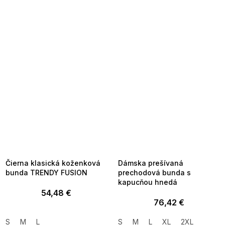
SUMMER SALE -35% ?
SUMMER SALE -35% ?
MMER35:35:EUR:P:f!2026-
G_SUMMER35:35:EUR:P:f!2026-
8-04-09:01,2026-08-10-
08-04-09:01,2026-08-10-
09:00
09:00
Čierna klasická koženková
Dámska prešívaná
bunda TRENDY FUSION
prechodová bunda s
kapucňou hnedá
54,48 €
76,42 €
S
M
L
S
M
L
XL
2XL