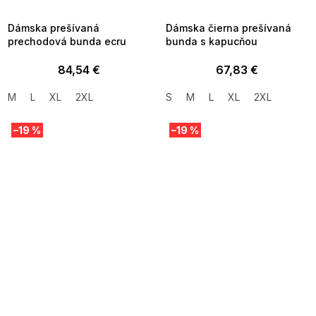
09:00
09:00
Dámska prešívaná
Dámska čierna prešívaná
prechodová bunda ecru
bunda s kapucňou
84,54 €
67,83 €
M
L
XL
2XL
S
M
L
XL
2XL
–19 %
–19 %