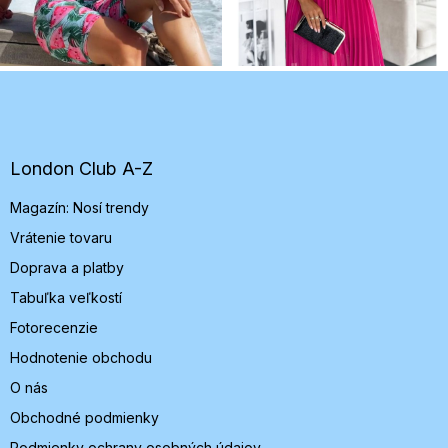
Z
á
p
ä
t
London Club A-Z
i
Magazín: Nosí trendy
e
Vrátenie tovaru
Doprava a platby
Tabuľka veľkostí
Fotorecenzie
Hodnotenie obchodu
O nás
Obchodné podmienky
Podmienky ochrany osobných údajov