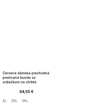
SUMMER SALE -35% ?
MMER35:35:EUR:P:f!2026-
8-04-09:01,2026-08-10-
09:00
Červená dámska prechodná
prešívaná bunda so
srdiečkom na chrbte
94,55 €
XL
2XL
3XL