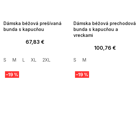
SUMMER SALE -35% ?
SUMMER SALE -35% ?
MMER35:35:EUR:P:f!2026-
G_SUMMER35:35:EUR:P:f!2026-
8-04-09:01,2026-08-10-
08-04-09:01,2026-08-10-
09:00
09:00
Dámska béžová prešívaná
Dámska béžová prechodová
bunda s kapucňou
bunda s kapucňou a
vreckami
67,83 €
100,76 €
S
M
L
XL
2XL
S
M
–19 %
–19 %