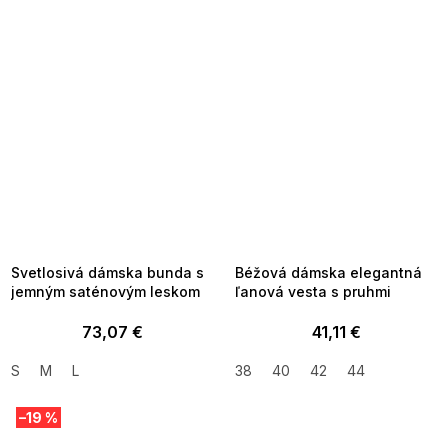
SUMMER SALE -35% ?
SUMMER SALE -35% ?
MMER35:35:EUR:P:f!2026-
G_SUMMER35:35:EUR:P:f!2026-
8-04-09:01,2026-08-10-
08-04-09:01,2026-08-10-
09:00
09:00
Svetlosivá dámska bunda s
Béžová dámska elegantná
jemným saténovým leskom
ľanová vesta s pruhmi
73,07 €
41,11 €
S
M
L
38
40
42
44
–19 %