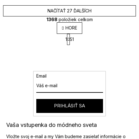
NAČÍTAŤ 27 ĎALŠÍCH
1368
položiek celkom
O
HORE
v
S
l
1
51
t
á
r
d
á
a
n
k
c
o
i
v
e
Email
a
p
n
r
i
v
e
k
y
PRIHLÁSIŤ SA
v
ý
p
Vaša vstupenka do módneho sveta
i
s
Vložte svoj e-mail a my Vám budeme zasielať informácie o