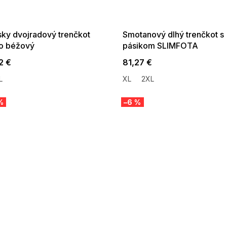
:35:EUR:P:f!2026-
G_SUMMER35:35:EUR:P:f!2026-
:01,2026-08-10-
08-04-09:01,2026-08-10-
09:00
09:00
ky dvojradový trenčkot
Smotanový dlhý trenčkot s
lo béžový
pásikom SLIMFOTA
2 €
81,27 €
L
XL
2XL
%
–6 %