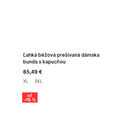
SUMMER SALE -35% ?
G_SUMMER35:35:EUR:P:f!2026-
08-04-09:01,2026-08-10-
09:00
Ľahká béžová prešívaná dámska
bunda s kapucňou
85,49 €
XL
3XL
až
–15 %