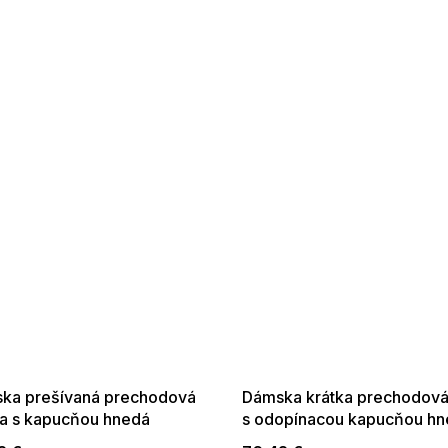
 SALE -35% ?
SUMMER SALE -35% ?
:35:EUR:P:f!2026-
G_SUMMER35:35:EUR:P:f!2026-
:01,2026-08-10-
08-04-09:01,2026-08-10-
09:00
09:00
ka prešívaná prechodová
Dámska krátka prechodov
a s kapucňou hnedá
s odopínacou kapucňou h