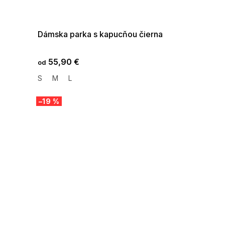
G_SUMMER35:35:EUR:P:f!2026-
08-04-09:01,2026-08-10-
09:00
Dámska parka s kapucňou čierna
55,90 €
od
S
M
L
–19 %