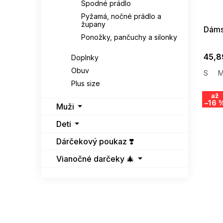
Spodné prádlo
08-04-09
Pyžamá, nočné prádlo a
župany
Dáms
Ponožky, pančuchy a silonky
45,8
Doplnky
Obuv
S
Plus size
až
–16 
Muži
Deti
Dárčekový poukaz ❣️
Vianočné darčeky 🎄