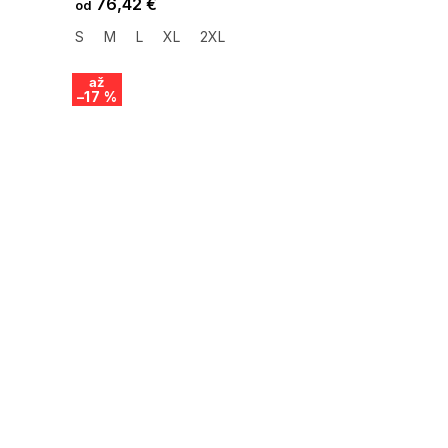
76,42 €
od
S
M
L
XL
2XL
až
–17 %
SUMMER SALE -35% ?
G_SUMMER35:35:EUR:P:f!2026-