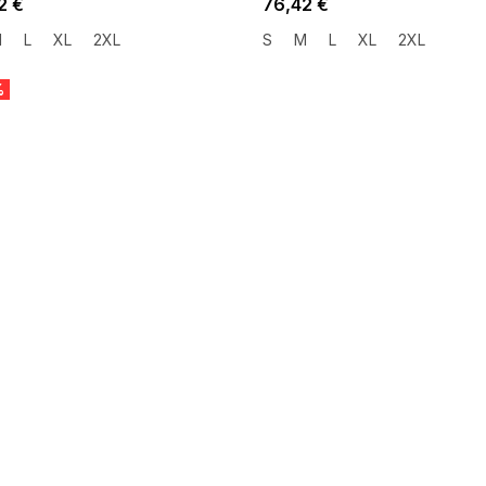
2 €
76,42 €
M
L
XL
2XL
S
M
L
XL
2XL
%
 SALE -35% ?
SUMMER SALE -35% ?
:35:EUR:P:f!2026-
G_SUMMER35:35:EUR:P:f!2026-