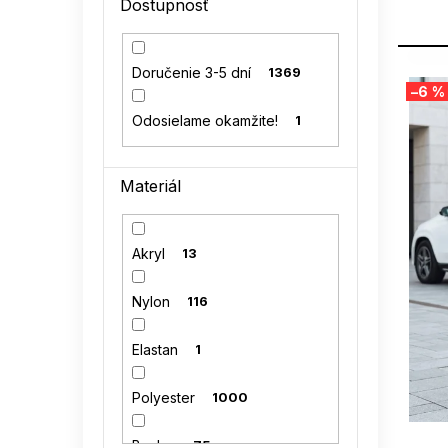
Dostupnosť
l
V
Doručenie 3-5 dní
1369
–6 %
ý
p
Odosielame okamžite!
1
i
s
p
Materiál
r
o
d
Akryl
13
u
k
Nylon
116
t
o
Elastan
1
v
Polyester
1000
SUMMER
Bavlna
75