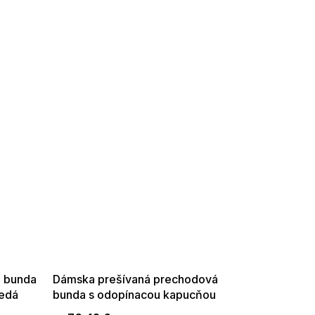
SUMMER SALE -35% ?
G_SUMMER35:35:EUR:P:f!2026-
08-04-09:01,2026-08-10-
09:00
á bunda
Dámska prešívaná prechodová
nedá
bunda s odopínacou kapucňou
hnedá