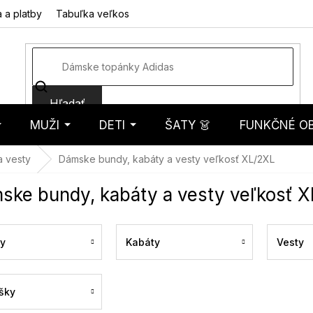
 a platby
Tabuľka veľkostí
Fotorecenzie
Hodnotenie obcho
Hľadať
MUŽI
DETI
ŠATY 👗
FUNKČNÉ OB
košík
a vesty
Dámske bundy, kabáty a vesty veľkosť XL/2XL
ske bundy, kabáty a vesty veľkosť 
y
Kabáty
Vesty
šky