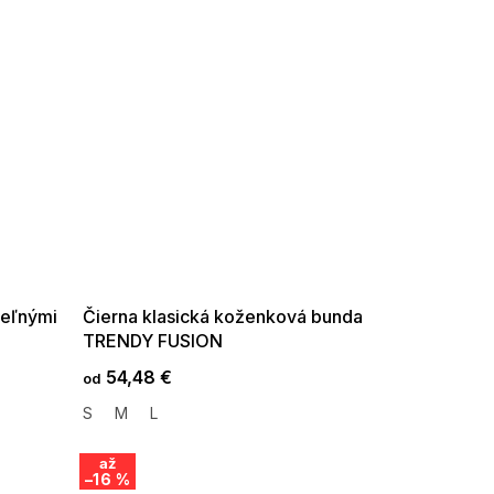
SUMMER SALE -35% ?
G_SUMMER35:35:EUR:P:f!2026-
08-04-09:01,2026-08-10-
09:00
teľnými
Čierna klasická koženková bunda
TRENDY FUSION
54,48 €
od
S
M
L
až
–16 %