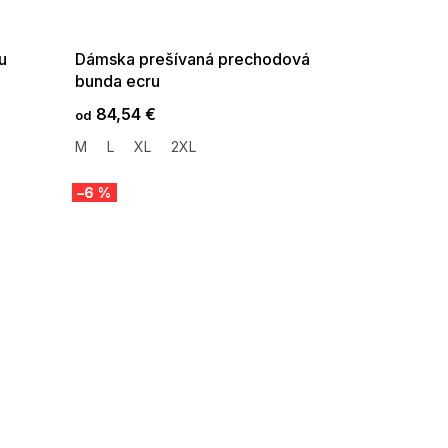
08-04-09:01,2026-08-10-
09:00
u
Dámska prešívaná prechodová
bunda ecru
84,54 €
od
M
L
XL
2XL
–6 %