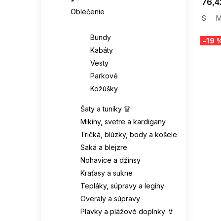
76,4
Oblečenie
S
Bundy, kabáty a vesty
Bundy
–19 
Kabáty
Vesty
Parkové
Kožúšky
Šaty a tuniky 👗
Mikiny, svetre a kardigany
Tričká, blúzky, body a košele
Saká a blejzre
Nohavice a džínsy
Kraťasy a sukne
Tepláky, súpravy a legíny
Overaly a súpravy
Plavky a plážové doplnky 👙
SUMMER
G_SUMMER35