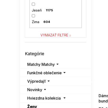
1
polyester
Perso
158
Jeseň
1175
RELEVANCE
2
Zima
604
RUE PARIS
66
VYMAZAŤ FILTRE
SKECHERS
6
Preskočiť
SKORP
20
Kategórie
kategórie
SNOW MODA
7
Matchy Matchy
Funkčné oblečenie
SUBLEVEL
8
SUMMER
G_SUMMER35
Výpredaj‼️
08-04-09
VASTON
4
Novinky
Dáms
Hviezdna kolekcia
VENATON
4
bund
Ženy