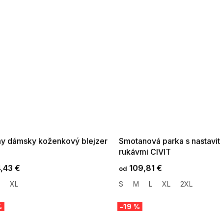
 SALE -35% ?
SUMMER SALE -35% ?
:35:EUR:P:f!2026-
G_SUMMER35:35:EUR:P:f!2026-
:01,2026-08-10-
08-04-09:01,2026-08-10-
09:00
09:00
ny dámsky koženkový blejzer
Smotanová parka s nastavi
rukávmi CIVIT
,43 €
109,81 €
od
XL
S
M
L
XL
2XL
%
–19 %