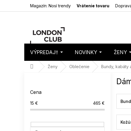
Prejsť
Magazín: Nosí trendy
Vrátenie tovaru
Doprava
na
obsah
VÝPREDAJ‼️
NOVINKY
ŽENY
Nákupný
Prázdny 
košík
Domov
Ženy
Oblečenie
Bundy, kabáty 
B
Dám
o
č
Cena
n
ý
Bund
15
€
465
€
p
a
n
Kožú
e