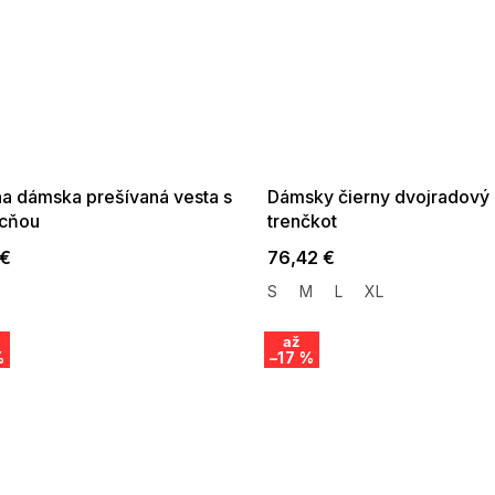
 SALE -35% ?
SUMMER SALE -35% ?
:35:EUR:P:f!2026-
G_SUMMER35:35:EUR:P:f!2026-
:01,2026-08-10-
08-04-09:01,2026-08-10-
09:00
09:00
na dámska prešívaná vesta s
Dámsky čierny dvojradový
cňou
trenčkot
 €
76,42 €
S
M
L
XL
až
%
–17 %