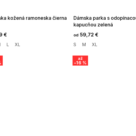
:01,2026-08-10-
08-04-09:01,2026-08-10-
09:00
09:00
ka kožená ramoneska čierna
Dámska parka s odopínaco
kapucňou zelená
9 €
59,72 €
od
M
L
XL
S
M
XL
až
%
–16 %