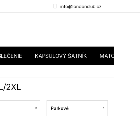
du
O nás
Obchodné podmienky
Podmienky ochrany osobný
info@londonclub.cz
LEČENIE
KAPSULOVÝ ŠATNÍK
MATCHY MATC
XL/2XL
Parkové