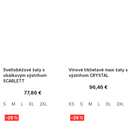
SUMMER SALE -35% ?
SUMMER SALE -35% ?
MMER35:35:EUR:P:f!2026-
G_SUMMER35:35:EUR:P:f!2026-
8-04-09:01,2026-08-10-
08-04-09:01,2026-08-10-
09:00
09:00
Svetlobéžové šaty s
Vínové trblietavé maxi šaty s
obálkovým výstrihom
výstrihom CRYSTAL
SCARLETT
96,46 €
77,86 €
S
M
L
XL
2XL
XS
S
M
L
XL
2XL
–28 %
–28 %