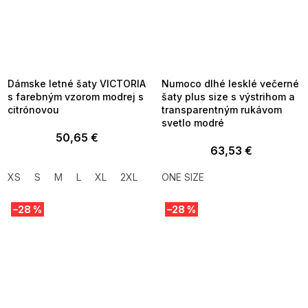
SUMMER SALE -35% ?
SUMMER SALE -35% ?
MMER35:35:EUR:P:f!2026-
G_SUMMER35:35:EUR:P:f!2026-
8-04-09:01,2026-08-10-
08-04-09:01,2026-08-10-
09:00
09:00
Dámske letné šaty VICTORIA
Numoco dlhé lesklé večerné
s farebným vzorom modrej s
šaty plus size s výstrihom a
citrónovou
transparentným rukávom
svetlo modré
50,65 €
63,53 €
XS
S
M
L
XL
2XL
ONE SIZE
–28 %
–28 %