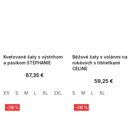
SUMMER SALE -35% ?
SUMMER SALE -35% ?
MMER35:35:EUR:P:f!2026-
G_SUMMER35:35:EUR:P:f!2026-
8-04-09:01,2026-08-10-
08-04-09:01,2026-08-10-
09:00
09:00
Kvetované šaty s výstrihom
Béžové šaty s volánmi na
a pásikom STEPHANIE
rukávoch s trblietkami
CELINE
67,35 €
59,25 €
XS
S
M
L
XL
2XL
S
M
L
XL
–28 %
–28 %