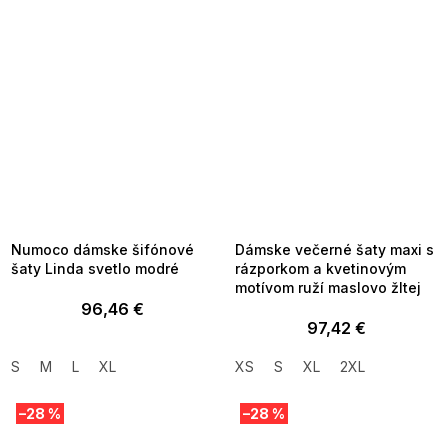
SUMMER SALE -35% ?
SUMMER SALE -35% ?
MMER35:35:EUR:P:f!2026-
G_SUMMER35:35:EUR:P:f!2026-
8-04-09:01,2026-08-10-
08-04-09:01,2026-08-10-
09:00
09:00
Numoco dámske šifónové
Dámske večerné šaty maxi s
šaty Linda svetlo modré
rázporkom a kvetinovým
motívom ruží maslovo žltej
96,46 €
97,42 €
S
M
L
XL
XS
S
XL
2XL
–28 %
–28 %