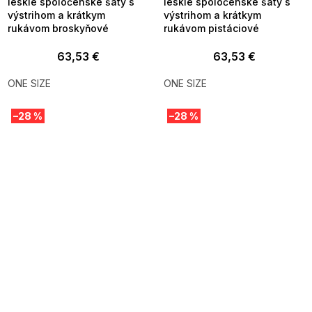
lesklé spoločenské šaty s
lesklé spoločenské šaty s
výstrihom a krátkym
výstrihom a krátkym
rukávom broskyňové
rukávom pistáciové
63,53 €
63,53 €
ONE SIZE
ONE SIZE
–28 %
–28 %
SUMMER SALE -35% ?
SUMMER SALE -35% ?