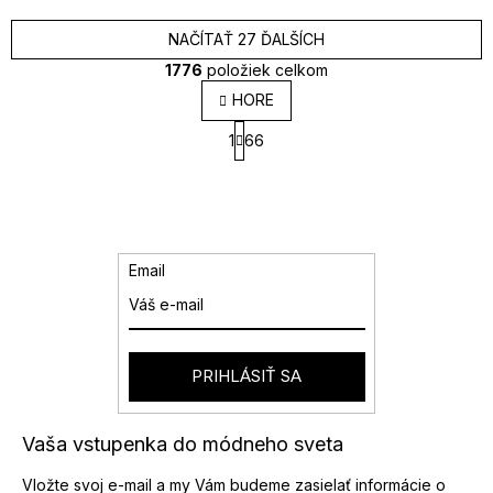
NAČÍTAŤ 27 ĎALŠÍCH
1776
položiek celkom
O
HORE
v
S
l
1
66
t
á
r
d
á
a
n
k
c
o
i
v
e
Email
a
p
n
r
i
v
e
k
y
PRIHLÁSIŤ SA
v
ý
p
Vaša vstupenka do módneho sveta
i
s
Vložte svoj e-mail a my Vám budeme zasielať informácie o