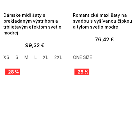
8-04-09:01,2026-08-10-
08-04-09:01,2026-08-10-
09:00
09:00
Dámske midi šaty s
Romantické maxi šaty na
prekladaným výstrihom a
svadbu s vyšívanou čipkou
trblietavým efektom svetlo
a tylom svetlo modré
modrej
76,42 €
99,32 €
XS
S
M
L
XL
2XL
ONE SIZE
–28 %
–28 %