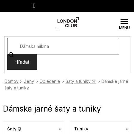
Prejsť
na
obsah
Hľadať
Domov
Ženy
Oblečenie
Šaty a tuniky 👗
Dámske jarné
šaty a tuniky
Dámske jarné šaty a tuniky
Šaty 👗
Tuniky