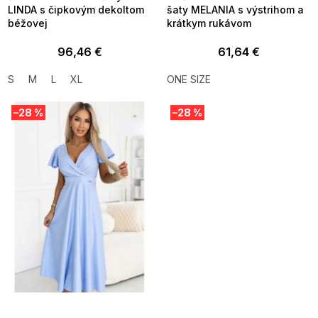
LINDA s čipkovým dekoltom
šaty MELANIA s výstrihom a
béžovej
krátkym rukávom
96,46 €
61,64 €
S
M
L
XL
ONE SIZE
–28 %
–28 %
SUMMER SALE -35% ?
SUMMER SALE -35% ?
MMER35:35:EUR:P:f!2026-
G_SUMMER35:35:EUR:P:f!2026-