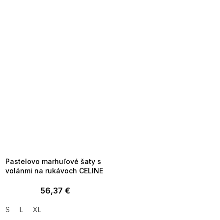
SUMMER SALE -35% ?
MMER35:35:EUR:P:f!2026-
8-04-09:01,2026-08-10-
09:00
Pastelovo marhuľové šaty s
volánmi na rukávoch CELINE
56,37 €
S
L
XL