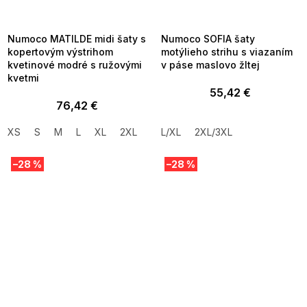
MMER35:35:EUR:P:f!2026-
G_SUMMER35:35:EUR:P:f!2026-
8-04-09:01,2026-08-10-
08-04-09:01,2026-08-10-
09:00
09:00
Numoco MATILDE midi šaty s
Numoco SOFIA šaty
kopertovým výstrihom
motýlieho strihu s viazaním
kvetinové modré s ružovými
v páse maslovo žltej
kvetmi
55,42 €
76,42 €
XS
S
M
L
XL
2XL
L/XL
2XL/3XL
–28 %
–28 %