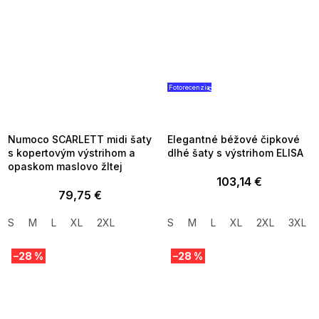
Fotorecenzia
SUMMER SALE -35% ?
SUMMER SALE -35% ?
MMER35:35:EUR:P:f!2026-
G_SUMMER35:35:EUR:P:f!2026
8-04-09:01,2026-08-10-
08-04-09:01,2026-08-10-
09:00
09:00
Numoco SCARLETT midi šaty
Elegantné béžové čipkové
s kopertovým výstrihom a
dlhé šaty s výstrihom ELISA
opaskom maslovo žltej
103,14 €
79,75 €
S
M
L
XL
2XL
S
M
L
XL
2XL
3XL
–28 %
–28 %