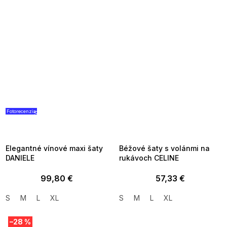
Fotorecenzia
SUMMER SALE -35% ?
SUMMER SALE -35% ?
G_SUMMER35:35:EUR:P:f!2026-
G_SUMMER35:35:EUR:P:f!2026-
08-04-09:01,2026-08-10-
08-04-09:01,2026-08-10-
09:00
09:00
Elegantné vínové maxi šaty
Béžové šaty s volánmi na
DANIELE
rukávoch CELINE
99,80 €
57,33 €
S
M
L
XL
S
M
L
XL
–28 %