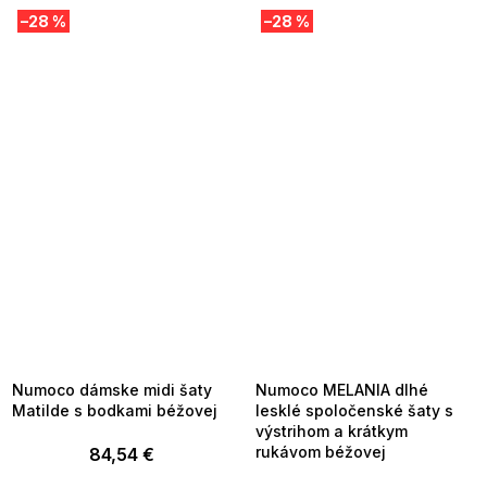
–28 %
–28 %
SUMMER SALE -35% ?
SUMMER SALE -35% ?
MMER35:35:EUR:P:f!2026-
G_SUMMER35:35:EUR:P:f!2026-
8-04-09:01,2026-08-10-
08-04-09:01,2026-08-10-
09:00
09:00
Numoco dámske midi šaty
Numoco MELANIA dlhé
Matilde s bodkami béžovej
lesklé spoločenské šaty s
výstrihom a krátkym
rukávom béžovej
84,54 €