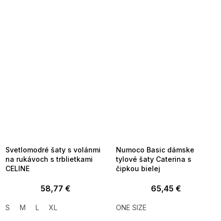
SUMMER SALE -35% ?
SUMMER SALE -35% ?
MMER35:35:EUR:P:f!2026-
G_SUMMER35:35:EUR:P:f!2026-
8-04-09:01,2026-08-10-
08-04-09:01,2026-08-10-
09:00
09:00
Svetlomodré šaty s volánmi
Numoco Basic dámske
na rukávoch s trblietkami
tylové šaty Caterina s
CELINE
čipkou bielej
58,77 €
65,45 €
S
M
L
XL
ONE SIZE