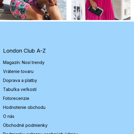
Z
á
p
ä
t
London Club A-Z
i
Magazín: Nosí trendy
e
Vrátenie tovaru
Doprava a platby
Tabuľka veľkostí
Fotorecenzie
Hodnotenie obchodu
O nás
Obchodné podmienky