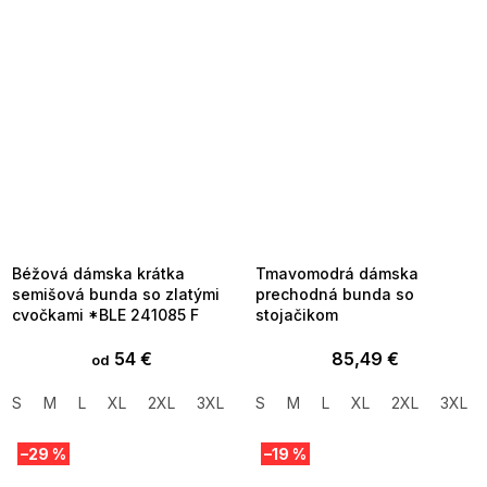
SUMMER SALE -35% ?
SUMMER SALE -35% ?
MMER35:35:EUR:P:f!2026-
G_SUMMER35:35:EUR:P:f!2026-
8-04-09:01,2026-08-10-
08-04-09:01,2026-08-10-
09:00
09:00
Béžová dámska krátka
Tmavomodrá dámska
semišová bunda so zlatými
prechodná bunda so
cvočkami *BLE 241085 F
stojačikom
54 €
85,49 €
od
S
M
L
XL
2XL
3XL
S
M
L
XL
2XL
3XL
–29 %
–19 %