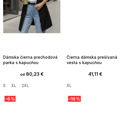
SUMMER SALE -35% ?
SUMMER SALE -35% ?
MMER35:35:EUR:P:f!2026-
G_SUMMER35:35:EUR:P:f!2026-
8-04-09:01,2026-08-10-
08-04-09:01,2026-08-10-
09:00
09:00
Dámska čierna prechodová
Čierna dámska prešívaná
parka s kapucňou
vesta s kapucňou
80,23 €
41,11 €
od
S
XL
2XL
XL
–6 %
–19 %