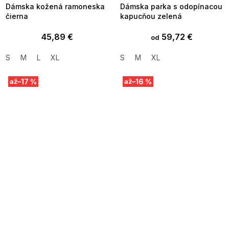
Dámska kožená ramoneska
Dámska parka s odopínacou
čierna
kapucňou zelená
45,89 €
59,72 €
od
S
M
L
XL
S
M
XL
–17 %
–16 %
až
až
SUMMER SALE -35% ?
SUMMER SALE -35% ?
MMER35:35:EUR:P:f!2026-
G_SUMMER35:35:EUR:P:f!2026-