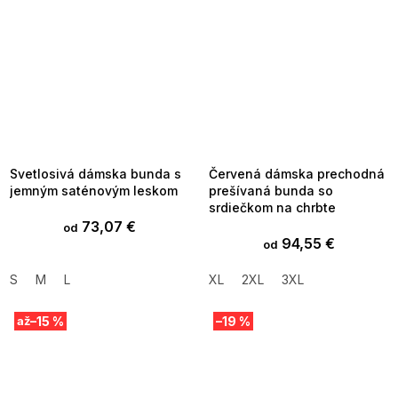
SUMMER SALE -35% ?
SUMMER SALE -35% ?
MMER35:35:EUR:P:f!2026-
G_SUMMER35:35:EUR:P:f!2026-
8-04-09:01,2026-08-10-
08-04-09:01,2026-08-10-
09:00
09:00
Svetlosivá dámska bunda s
Červená dámska prechodná
jemným saténovým leskom
prešívaná bunda so
srdiečkom na chrbte
73,07 €
od
94,55 €
od
S
M
L
XL
2XL
3XL
–15 %
–19 %
až