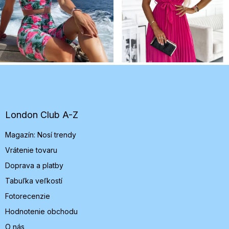
Z
á
p
ä
t
London Club A-Z
i
Magazín: Nosí trendy
e
Vrátenie tovaru
Doprava a platby
Tabuľka veľkostí
Fotorecenzie
Hodnotenie obchodu
O nás