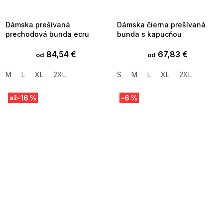
8-04-09:01,2026-08-10-
08-04-09:01,2026-08-10-
09:00
09:00
Dámska prešívaná
Dámska čierna prešívaná
prechodová bunda ecru
bunda s kapucňou
84,54 €
67,83 €
od
od
M
L
XL
2XL
S
M
L
XL
2XL
–16 %
–6 %
až