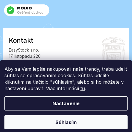
Kontakt
EasyStock s.r.o.
17. listopadu 220
549 41 Červený Kostelec
IČ: 07727402, DIČ: CZ07727402
Aby sa Vám lepšie nakupovali naše trendy, treba udeliť
súhlas so spracovaním cookies. Súhlas udelíte
info@londonclub.sk
kliknutím na tlačidlo "súhlasím", alebo si ho môžete v
nastavení upraviť. Viac informácií
tu
.
Nastavenie
Vytvoril Shoptet Premium
Súhlasím
Copyright 2026
LondonClub.sk
. Všetky práva vyhradené.