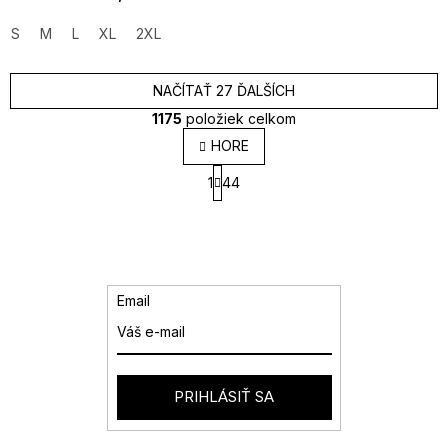
S
M
L
XL
2XL
NAČÍTAŤ 27 ĎALŠÍCH
1175
položiek celkom
O
HORE
v
S
l
1
44
t
á
r
d
á
a
n
k
c
o
i
v
e
Email
a
p
n
r
i
v
e
k
y
PRIHLÁSIŤ SA
v
ý