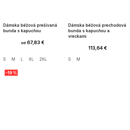
SUMMER SALE -35% ?
SUMMER SALE -35% ?
MMER35:35:EUR:P:f!2026-
G_SUMMER35:35:EUR:P:f!2026-
8-04-09:01,2026-08-10-
08-04-09:01,2026-08-10-
09:00
09:00
Dámska béžová prešívaná
Dámska béžová prechodová
bunda s kapucňou
bunda s kapucňou a
vreckami
67,83 €
od
113,64 €
S
M
L
XL
2XL
S
M
–19 %