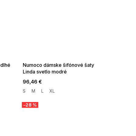
5% ?
SUMMER SALE -35% ?
:f!2026-
G_SUMMER35:35:EUR:P:f!2026-
08-10-
08-04-09:01,2026-08-10-
09:00
 dlhé
Numoco dámske šifónové šaty
Linda svetlo modré
96,46 €
S
M
L
XL
–28 %