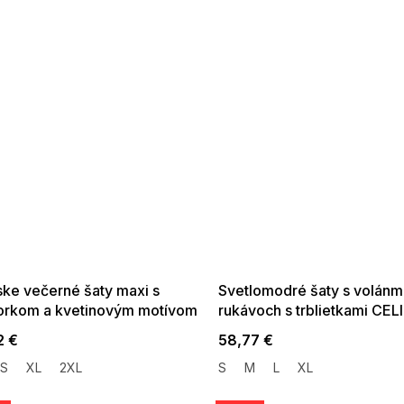
 SALE -35% ?
SUMMER SALE -35% ?
:35:EUR:P:f!2026-
G_SUMMER35:35:EUR:P:f!2026-
:01,2026-08-10-
08-04-09:01,2026-08-10-
09:00
09:00
ke večerné šaty maxi s
Svetlomodré šaty s volánm
orkom a kvetinovým motívom
rukávoch s trblietkami CEL
maslovo žltej
2 €
58,77 €
S
XL
2XL
S
M
L
XL