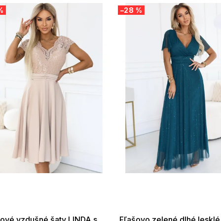
%
–28 %
 SALE -35% ?
SUMMER SALE -35% ?
:35:EUR:P:f!2026-
G_SUMMER35:35:EUR:P:f!2026-
:01,2026-08-10-
08-04-09:01,2026-08-10-
09:00
09:00
nové vzdušné šaty LINDA s
Fľašovo zelené dlhé lesklé