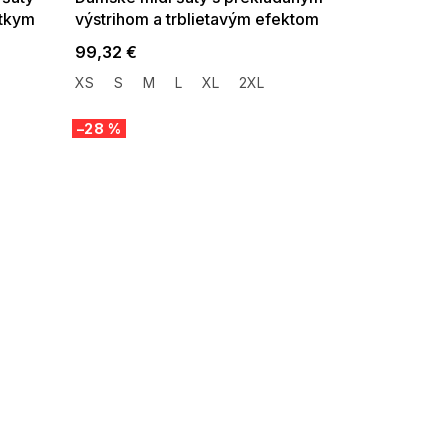
átkym
výstrihom a trblietavým efektom
svetlo modrej
99,32 €
XS
S
M
L
XL
2XL
–28 %