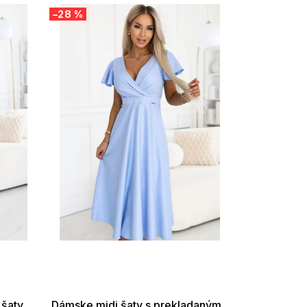
–28 %
SUMMER SALE -35% ?
G_SUMMER35:35:EUR:P:f!2026-
08-04-09:01,2026-08-10-
09:00
 šaty
Dámske midi šaty s prekladaným