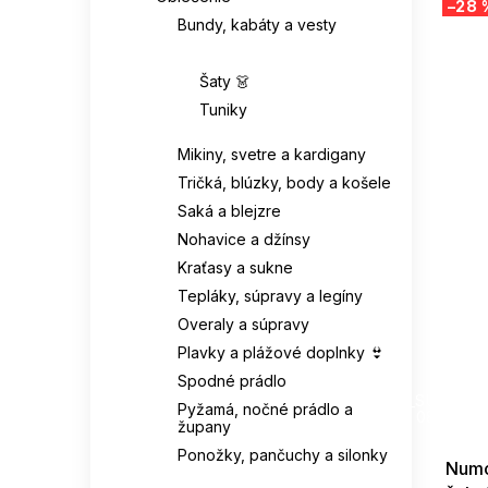
–28 
Bundy, kabáty a vesty
Šaty a tuniky 👗
Šaty 👗
Tuniky
Mikiny, svetre a kardigany
Tričká, blúzky, body a košele
Saká a blejzre
Nohavice a džínsy
Kraťasy a sukne
Tepláky, súpravy a legíny
Overaly a súpravy
Plavky a plážové doplnky 👙
Spodné prádlo
SUMMER
G_SUMMER35
Pyžamá, nočné prádlo a
08-04-09
župany
Ponožky, pančuchy a silonky
Numo