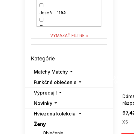
VENATON
48
Jeseň
1192
VITON
21
Zima
677
VYMAZAŤ FILTRE
Preskočiť
Kategórie
kategórie
Matchy Matchy
SUMMER
G_SUMMER35
Funkčné oblečenie
08-04-09
Výpredaj‼️
Dáms
rázp
Novinky
ruží 
97,4
Hviezdna kolekcia
XS
Ženy
Oblečenie