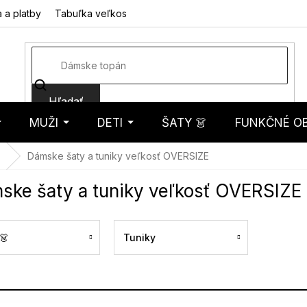
 a platby
Tabuľka veľkostí
Fotorecenzie
Hodnotenie obcho
Hľadať
MUŽI
DETI
ŠATY 👗
FUNKČNÉ OB
košík
Dámske šaty a tuniky veľkosť OVERSIZE
ske šaty a tuniky veľkosť OVERSIZE
👗
Tuniky