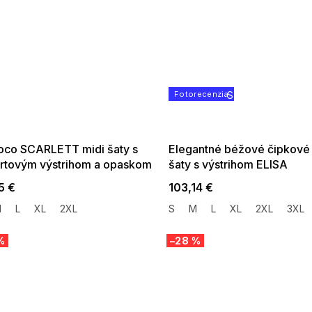
 SALE -35% ?
Fotorecenzia
SUMMER SALE -3
:35:EUR:P:f!2026-
G_SUMMER35:35:EUR:P
:01,2026-08-10-
08-04-09:01,2026-
09:00
09:00
co SCARLETT midi šaty s
Elegantné béžové čipkové
rtovým výstrihom a opaskom
šaty s výstrihom ELISA
vo žltej
5 €
103,14 €
M
L
XL
2XL
S
M
L
XL
2XL
3XL
%
–28 %