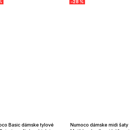
%
–28 %
 SALE -35% ?
SUMMER SALE -35% ?
:35:EUR:P:f!2026-
G_SUMMER35:35:EUR:P:f!2026-
:01,2026-08-10-
08-04-09:01,2026-08-10-
09:00
09:00
co Basic dámske tylové
Numoco dámske midi šaty