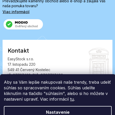
Prevádzkujete kamenný obchod alebo e-shop a zaujala Vás
naša ponuka tovaru?
Viac informácií
Kontakt
EasyStock s.r.o.
17. listopadu 220
549 41 Červený Kostelec
IČ: 07727402, DIČ: CZ07727402
Aby sa Vám lepšie nakupovali naše trendy, treba udeliť
info@londonclub.sk
súhlas so spracovaním cookies. Súhlas udelíte
kliknutím na tlačidlo "súhlasím", alebo si ho môžete v
nastavení upraviť. Viac informácií
tu
.
Nastavenie