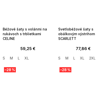
SUMMER SALE -35% ?
SUMMER SALE -35% ?
MMER35:35:EUR:P:f!2026-
G_SUMMER35:35:EUR:P:f!2026-
8-04-09:01,2026-08-10-
08-04-09:01,2026-08-10-
09:00
09:00
Béžové šaty s volánmi na
Svetlobéžové šaty s
rukávoch s trblietkami
obálkovým výstrihom
CELINE
SCARLETT
59,25 €
77,86 €
S
M
L
XL
S
M
L
XL
2XL
–28 %
–28 %