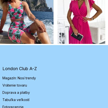
Z
á
p
ä
t
London Club A-Z
i
Magazín: Nosí trendy
e
Vrátenie tovaru
Doprava a platby
Tabuľka veľkostí
Fotorecenzie