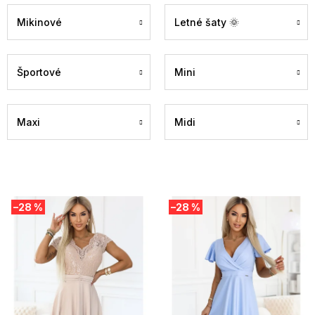
Mikinové
Letné šaty 🌞
Športové
Mini
Maxi
Midi
V
–28 %
–28 %
ý
p
i
s
p
r
o