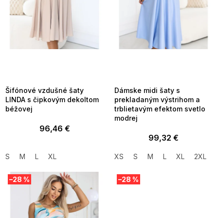
d
u
k
t
o
v
SUMMER SALE -35% ?
SUMMER SALE -35% ?
MMER35:35:EUR:P:f!2026-
G_SUMMER35:35:EUR:P:f!2026-
8-04-09:01,2026-08-10-
08-04-09:01,2026-08-10-
09:00
09:00
Šifónové vzdušné šaty
Dámske midi šaty s
LINDA s čipkovým dekoltom
prekladaným výstrihom a
béžovej
trblietavým efektom svetlo
modrej
96,46 €
99,32 €
S
M
L
XL
XS
S
M
L
XL
2XL
–28 %
–28 %