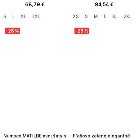
68,79 €
84,54 €
S
L
XL
2XL
XS
S
M
L
XL
2XL
–28 %
–28 %
SUMMER SALE -35% ?
SUMMER SALE -35% ?
MMER35:35:EUR:P:f!2026-
G_SUMMER35:35:EUR:P:f!2026-
8-04-09:01,2026-08-10-
08-04-09:01,2026-08-10-
09:00
09:00
Numoco MATILDE midi šaty s
Fľašovo zelené elegantné