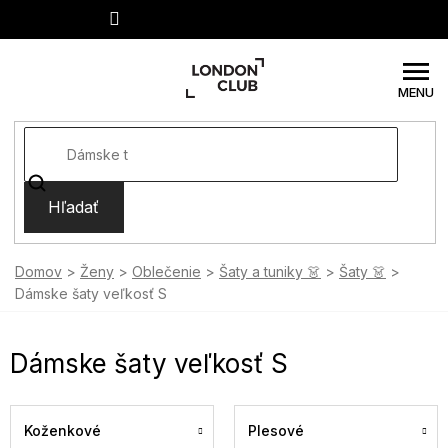
Prejsť
na
obsah
Hľadať
Domov
Ženy
Oblečenie
Šaty a tuniky 👗
Šaty 👗
Dámske šaty veľkosť S
Dámske šaty veľkosť S
Koženkové
Plesové