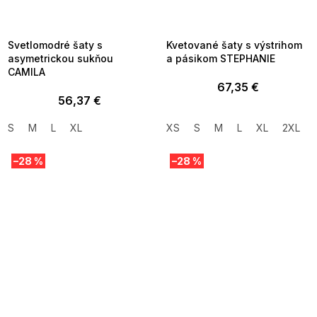
MMER35:35:EUR:P:f!2026-
G_SUMMER35:35:EUR:P:f!2026-
8-04-09:01,2026-08-10-
08-04-09:01,2026-08-10-
09:00
09:00
Svetlomodré šaty s
Kvetované šaty s výstrihom
asymetrickou sukňou
a pásikom STEPHANIE
CAMILA
67,35 €
56,37 €
S
M
L
XL
XS
S
M
L
XL
2XL
–28 %
–28 %