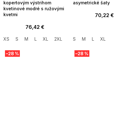
kopertovým výstrihom
asymetrické šaty
kvetinové modré s ružovými
kvetmi
70,22 €
76,42 €
XS
S
M
L
XL
2XL
S
M
L
XL
–28 %
–28 %
SUMMER SALE -35% ?
SUMMER SALE -35% ?