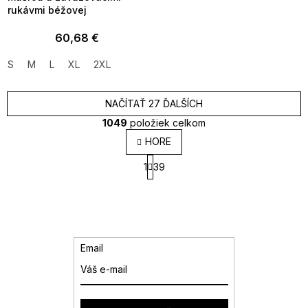
rukávmi béžovej
60,68 €
S
M
L
XL
2XL
NAČÍTAŤ 27 ĎALŠÍCH
1049
položiek celkom
O
HORE
v
S
l
1
39
t
á
r
d
á
a
n
k
c
o
i
v
e
Email
a
p
n
r
i
v
e
k