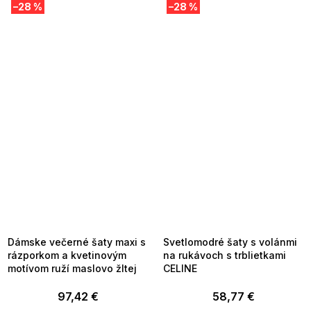
–28 %
–28 %
SUMMER SALE -35% ?
SUMMER SALE -35% ?
MMER35:35:EUR:P:f!2026-
G_SUMMER35:35:EUR:P:f!2026-
8-04-09:01,2026-08-10-
08-04-09:01,2026-08-10-
09:00
09:00
Dámske večerné šaty maxi s
Svetlomodré šaty s volánmi
rázporkom a kvetinovým
na rukávoch s trblietkami
motívom ruží maslovo žltej
CELINE
97,42 €
58,77 €