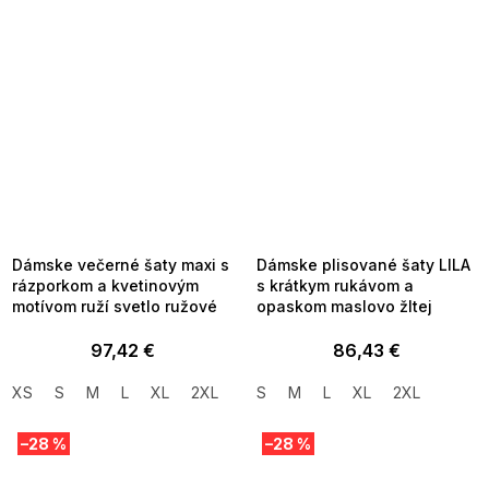
SUMMER SALE -35% ?
SUMMER SALE -35% ?
MMER35:35:EUR:P:f!2026-
G_SUMMER35:35:EUR:P:f!2026-
8-04-09:01,2026-08-10-
08-04-09:01,2026-08-10-
09:00
09:00
Dámske večerné šaty maxi s
Dámske plisované šaty LILA
rázporkom a kvetinovým
s krátkym rukávom a
motívom ruží svetlo ružové
opaskom maslovo žltej
97,42 €
86,43 €
XS
S
M
L
XL
2XL
S
M
L
XL
2XL
–28 %
–28 %