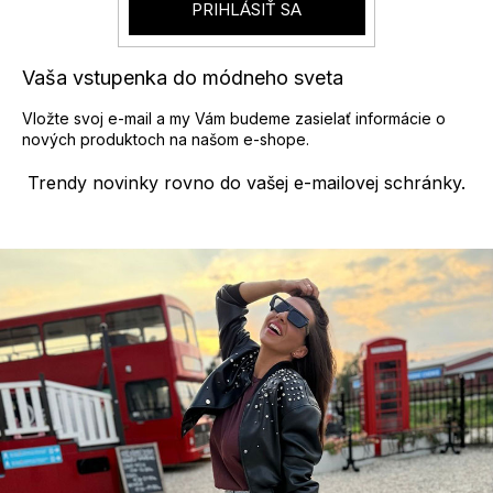
y
PRIHLÁSIŤ SA
v
ý
p
Vaša vstupenka do módneho sveta
i
s
Vložte svoj e-mail a my Vám budeme zasielať informácie o
u
nových produktoch na našom e-shope.
Trendy novinky rovno do vašej e-mailovej schránky.