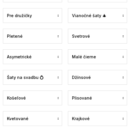
Pre družičky
Vianočné šaty 🎄
Pletené
Svetrové
Asymetrické
Malé čierne
Šaty na svadbu 💍
Džínsové
Košeľové
Plisované
Kvetované
Krajkové