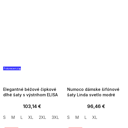
Fotorecenzia
SUMMER SALE -35% ?
SUMMER SALE -35% ?
G_SUMMER35:35:EUR:P:f!2026-
G_SUMMER35:35:EUR:P:f!2026-
08-04-09:01,2026-08-10-
08-04-09:01,2026-08-10-
09:00
09:00
Elegantné béžové čipkové
Numoco dámske šifónové
dlhé šaty s výstrihom ELISA
šaty Linda svetlo modré
103,14 €
96,46 €
S
M
L
XL
2XL
3XL
S
M
L
XL