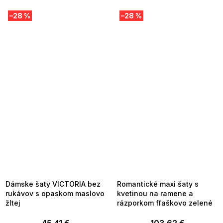
–28 %
–28 %
SUMMER SALE -35% ?
SUMMER SALE -35% ?
MMER35:35:EUR:P:f!2026-
G_SUMMER35:35:EUR:P:f!2026-
8-04-09:01,2026-08-10-
08-04-09:01,2026-08-10-
09:00
09:00
Dámske šaty VICTORIA bez
Romantické maxi šaty s
rukávov s opaskom maslovo
kvetinou na ramene a
žltej
rázporkom fľaškovo zelené