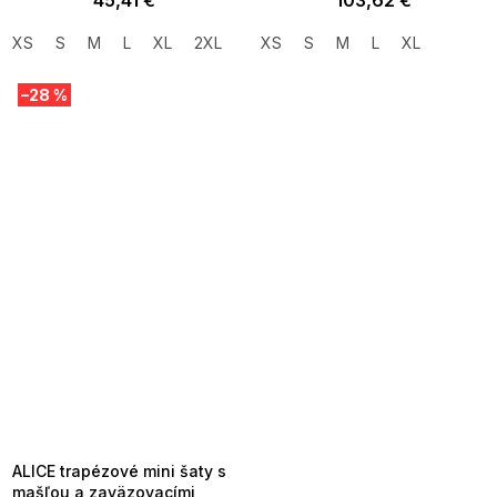
45,41 €
103,62 €
XS
S
M
L
XL
2XL
XS
S
M
L
XL
–28 %
SUMMER SALE -35% ?
MMER35:35:EUR:P:f!2026-
8-04-09:01,2026-08-10-
09:00
ALICE trapézové mini šaty s
mašľou a zaväzovacími