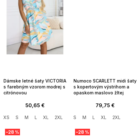
SUMMER SALE -35% ?
SUMMER SALE -35% ?
MMER35:35:EUR:P:f!2026-
G_SUMMER35:35:EUR:P:f!2026-
8-04-09:01,2026-08-10-
08-04-09:01,2026-08-10-
09:00
09:00
Dámske letné šaty VICTORIA
Numoco SCARLETT midi šaty
s farebným vzorom modrej s
s kopertovým výstrihom a
citrónovou
opaskom maslovo žltej
50,65 €
79,75 €
XS
S
M
L
XL
2XL
S
M
L
XL
2XL
–28 %
–28 %