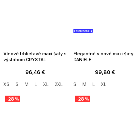
Fotorecenzia
SUMMER SALE -35% ?
SUMMER SALE -35% ?
MMER35:35:EUR:P:f!2026-
G_SUMMER35:35:EUR:P:f!2026
8-04-09:01,2026-08-10-
08-04-09:01,2026-08-10-
09:00
09:00
Vínové trblietavé maxi šaty s
Elegantné vínové maxi šaty
výstrihom CRYSTAL
DANIELE
96,46 €
99,80 €
XS
S
M
L
XL
2XL
3XL
S
M
L
XL
–28 %
–28 %