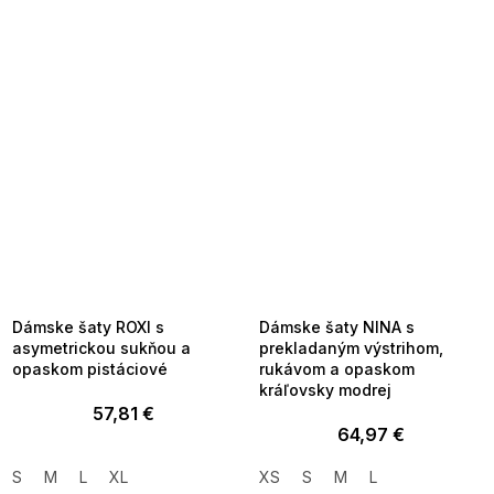
SUMMER SALE -35% ?
SUMMER SALE -35% ?
MMER35:35:EUR:P:f!2026-
G_SUMMER35:35:EUR:P:f!2026-
8-04-09:01,2026-08-10-
08-04-09:01,2026-08-10-
09:00
09:00
Dámske šaty ROXI s
Dámske šaty NINA s
asymetrickou sukňou a
prekladaným výstrihom,
opaskom pistáciové
rukávom a opaskom
kráľovsky modrej
57,81 €
64,97 €
S
M
L
XL
XS
S
M
L