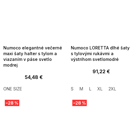
SUMMER SALE -35% ?
SUMMER SALE -35% ?
MMER35:35:EUR:P:f!2026-
G_SUMMER35:35:EUR:P:f!2026-
8-04-09:01,2026-08-10-
08-04-09:01,2026-08-10-
09:00
09:00
Numoco elegantné večerné
Numoco LORETTA dlhé šaty
maxi šaty halter s tylom a
s tylovými rukávmi a
viazaním v páse svetlo
výstrihom svetlomodré
modrej
91,22 €
54,48 €
ONE SIZE
S
M
L
XL
2XL
–28 %
–28 %