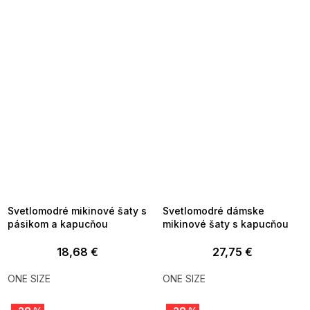
SUMMER SALE -35% ?
SUMMER SALE -35% ?
MMER35:35:EUR:P:f!2026-
G_SUMMER35:35:EUR:P:f!2026-
8-04-09:01,2026-08-10-
08-04-09:01,2026-08-10-
09:00
09:00
Svetlomodré mikinové šaty s
Svetlomodré dámske
pásikom a kapucňou
mikinové šaty s kapucňou
18,68 €
27,75 €
ONE SIZE
ONE SIZE