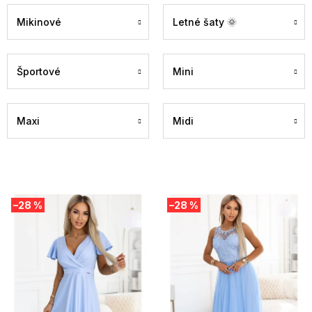
Mikinové
Letné šaty 🌞
Športové
Mini
Maxi
Midi
V
–28 %
–28 %
ý
p
i
s
p
r
o