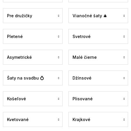
Pre družičky
Vianočné šaty 🎄
Pletené
Svetrové
Asymetrické
Malé čierne
Šaty na svadbu 💍
Džínsové
Košeľové
Plisované
Kvetované
Krajkové