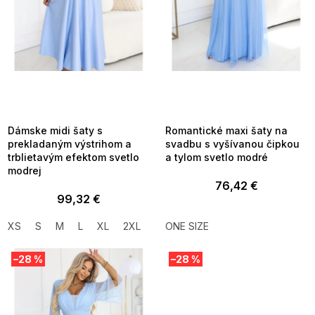
d
u
k
t
o
v
SUMMER SALE -35% ?
SUMMER SALE -35% ?
MMER35:35:EUR:P:f!2026-
G_SUMMER35:35:EUR:P:f!2026-
8-04-09:01,2026-08-10-
08-04-09:01,2026-08-10-
09:00
09:00
Dámske midi šaty s
Romantické maxi šaty na
prekladaným výstrihom a
svadbu s vyšívanou čipkou
trblietavým efektom svetlo
a tylom svetlo modré
modrej
76,42 €
99,32 €
XS
S
M
L
XL
2XL
ONE SIZE
–28 %
–28 %