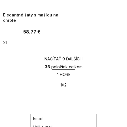
8-04-09:01,2026-08-10-
09:00
Elegantné šaty s mašľou na
chrbte
58,77 €
XL
NAČÍTAŤ 9 ĎALŠÍCH
36
položiek celkom
O
HORE
v
S
l
1
2
t
á
r
d
á
a
n
k
c
o
i
v
e
Email
a
p
n