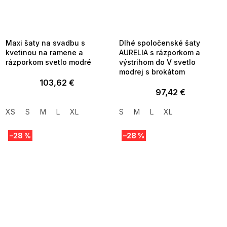
SUMMER SALE -35% ?
SUMMER SALE -35% ?
MMER35:35:EUR:P:f!2026-
G_SUMMER35:35:EUR:P:f!2026-
8-04-09:01,2026-08-10-
08-04-09:01,2026-08-10-
09:00
09:00
Maxi šaty na svadbu s
Dlhé spoločenské šaty
kvetinou na ramene a
AURELIA s rázporkom a
rázporkom svetlo modré
výstrihom do V svetlo
modrej s brokátom
103,62 €
97,42 €
XS
S
M
L
XL
S
M
L
XL
–28 %
–28 %