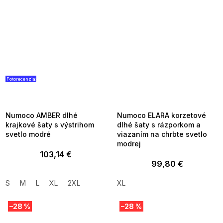
Fotorecenzia
SUMMER SALE -35% ?
SUMMER SALE -35% ?
G_SUMMER35:35:EUR:P:f!2026-
G_SUMMER35:35:EUR:P:f!2026-
08-04-09:01,2026-08-10-
08-04-09:01,2026-08-10-
09:00
09:00
Numoco AMBER dlhé
Numoco ELARA korzetové
krajkové šaty s výstrihom
dlhé šaty s rázporkom a
svetlo modré
viazaním na chrbte svetlo
modrej
103,14 €
99,80 €
S
M
L
XL
2XL
XL
–28 %
–28 %