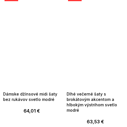
SUMMER SALE -35% ?
SUMMER SALE -35% ?
MMER35:35:EUR:P:f!2026-
G_SUMMER35:35:EUR:P:f!2026-
8-04-09:01,2026-08-10-
08-04-09:01,2026-08-10-
09:00
09:00
Dámske džínsové midi šaty
Dlhé večerné šaty s
bez rukávov svetlo modré
brokátovým akcentom a
hlbokým výstrihom svetlo
modré
64,01 €
63,53 €