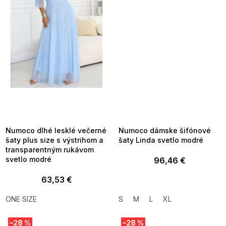
SUMMER SALE -35% ?
SUMMER SALE -35% ?
MMER35:35:EUR:P:f!2026-
G_SUMMER35:35:EUR:P:f!2026-
8-04-09:01,2026-08-10-
08-04-09:01,2026-08-10-
09:00
09:00
Numoco dlhé lesklé večerné
Numoco dámske šifónové
šaty plus size s výstrihom a
šaty Linda svetlo modré
transparentným rukávom
svetlo modré
96,46 €
63,53 €
ONE SIZE
S
M
L
XL
–28 %
–28 %