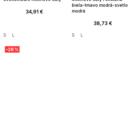
biela-tmavo modrá-svetlo
modrá
34,91 €
38,73 €
S
L
S
L
–28 %
SUMMER SALE -35% ?
MMER35:35:EUR:P:f!2026-