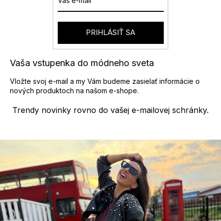
r
i
v
e
k
y
PRIHLÁSIŤ SA
v
ý
p
Vaša vstupenka do módneho sveta
i
s
Vložte svoj e-mail a my Vám budeme zasielať informácie o
u
nových produktoch na našom e-shope.
Trendy novinky rovno do vašej e-mailovej schránky.