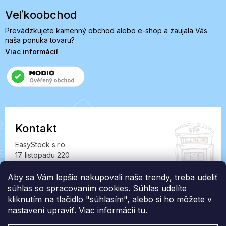
Veľkoobchod
Prevádzkujete kamenný obchod alebo e-shop a zaujala Vás
naša ponuka tovaru?
Viac informácií
Kontakt
EasyStock s.r.o.
17. listopadu 220
549 41 Červený Kostelec
IČ: 07727402, DIČ: CZ07727402
Aby sa Vám lepšie nakupovali naše trendy, treba udeliť
súhlas so spracovaním cookies. Súhlas udelíte
info@londonclub.sk
kliknutím na tlačidlo "súhlasím", alebo si ho môžete v
nastavení upraviť. Viac informácií
tu
.