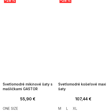
–28 %
–28 %
SUMMER SALE -35% ?
SUMMER SALE -35% ?
MMER35:35:EUR:P:f!2026-
G_SUMMER35:35:EUR:P:f!2026-
8-04-09:01,2026-08-10-
08-04-09:01,2026-08-10-
09:00
09:00
Svetlomodré mikinové šaty s
Svetlomodré košeľové maxi
mašličkami GASTOR
šaty
55,90 €
107,44 €
ONE SIZE
M
L
XL