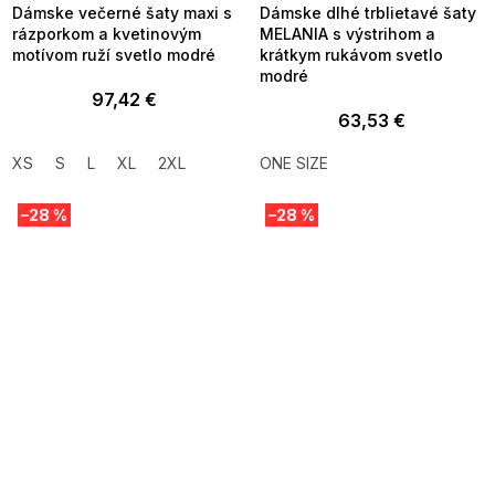
Dámske večerné šaty maxi s
Dámske dlhé trblietavé šaty
rázporkom a kvetinovým
MELANIA s výstrihom a
motívom ruží svetlo modré
krátkym rukávom svetlo
modré
97,42 €
63,53 €
XS
S
L
XL
2XL
ONE SIZE
–28 %
–28 %