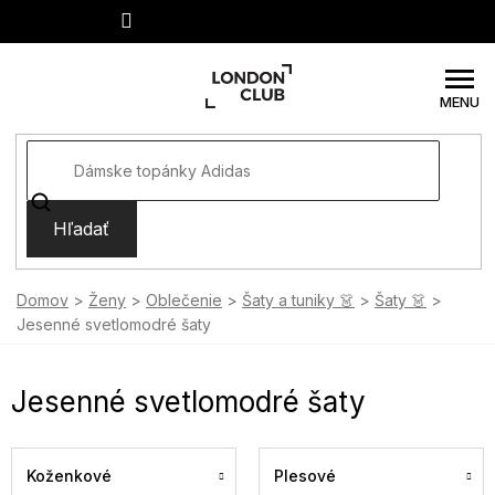
Prejsť
na
obsah
Hľadať
Domov
Ženy
Oblečenie
Šaty a tuniky 👗
Šaty 👗
Jesenné svetlomodré šaty
Jesenné svetlomodré šaty
Koženkové
Plesové