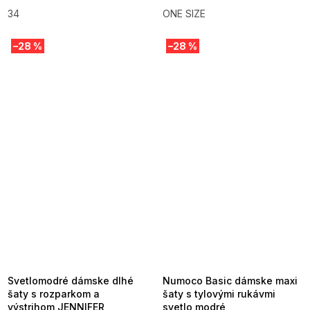
34
ONE SIZE
–28 %
–28 %
SUMMER SALE -35% ?
SUMMER SALE -35% ?
MMER35:35:EUR:P:f!2026-
G_SUMMER35:35:EUR:P:f!2026-
8-04-09:01,2026-08-10-
08-04-09:01,2026-08-10-
09:00
09:00
Svetlomodré dámske dlhé
Numoco Basic dámske maxi
šaty s rozparkom a
šaty s tylovými rukávmi
výstrihom JENNIFER
svetlo modré