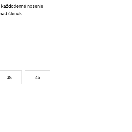
a každodenné nosenie
 nad členok
statočné odvetrávanie a komfort nosenia
 vrátane loga výrobcu
Jednotková
cena:
38
45