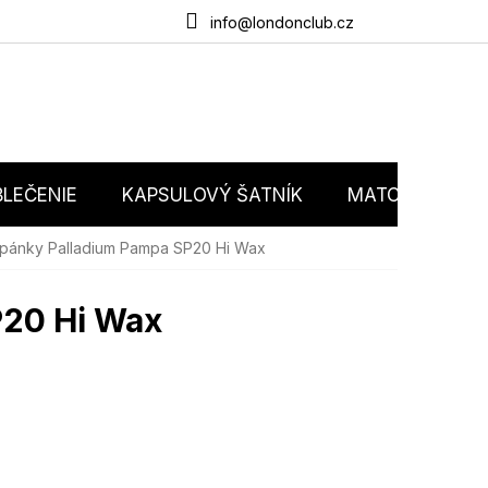
du
O nás
Obchodné podmienky
Podmienky ochrany osobný
info@londonclub.cz
LEČENIE
KAPSULOVÝ ŠATNÍK
MATCHY MATC
pánky Palladium Pampa SP20 Hi Wax
P20 Hi Wax