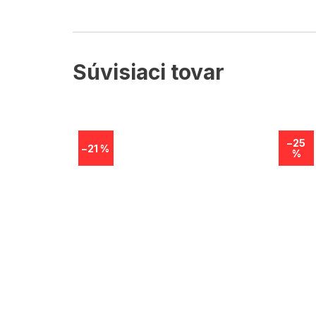
Súvisiaci tovar
–25
–21 %
%