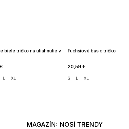
SALE -35% ?
SUMMER SALE -35% ?
35:EUR:P:f!2026-
G_SUMMER35:35:EUR:P:f!2026-
01,2026-08-10-
08-04-09:01,2026-08-10-
09:00
09:00
 biele tričko na utiahnutie v
Fuchsiové basic tričko
 €
20,59 €
L
XL
S
L
XL
MAGAZÍN: NOSÍ TRENDY