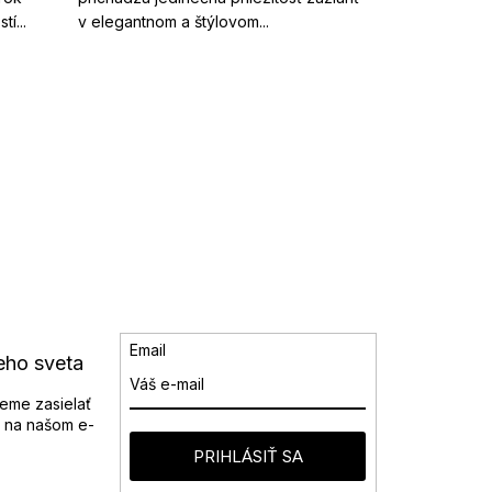
í...
v elegantnom a štýlovom...
Email
eho sveta
eme zasielať
 na našom e-
PRIHLÁSIŤ SA