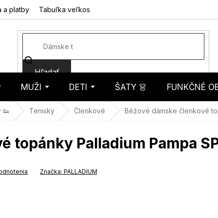
 a platby
Tabuľka veľkostí
Fotorecenzie
Hodnotenie obcho
Hľadať
MUŽI
DETI
ŠATY 👗
FUNKČNÉ OB
košík
 👟
Tenisky
Členkové
Béžové dámske členkové to
é topánky Palladium Pampa S
odnotenia
Značka:
PALLADIUM