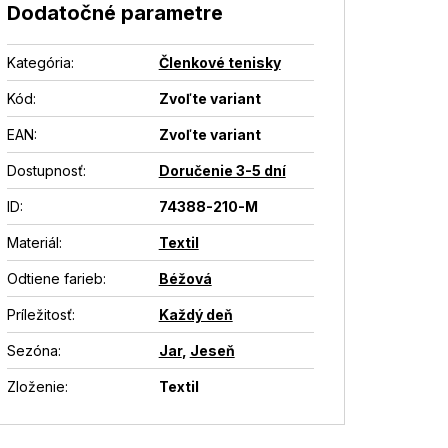
Dodatočné parametre
Kategória
:
Členkové tenisky
Kód:
Zvoľte variant
EAN
:
Zvoľte variant
Dostupnosť
:
Doručenie 3-5 dní
ID
:
74388-210-M
Materiál
:
Textil
Odtiene farieb
:
Béžová
Príležitosť
:
Každý deň
Sezóna
:
Jar
,
Jeseň
Zloženie
:
Textil