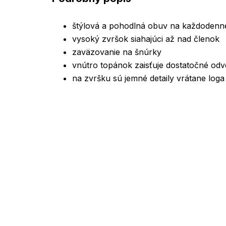
štýlová a pohodlná obuv na každodenn
vysoký zvršok siahajúci až nad členok
zaväzovanie na šnúrky
vnútro topánok zaisťuje dostatočné odv
na zvršku sú jemné detaily vrátane log