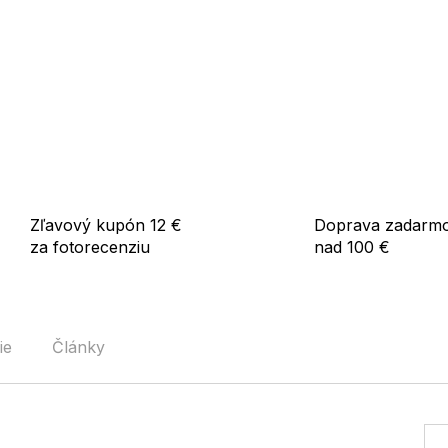
Zľavový kupón 12 €
Doprava zadarm
za fotorecenziu
nad 100 €
ie
Články