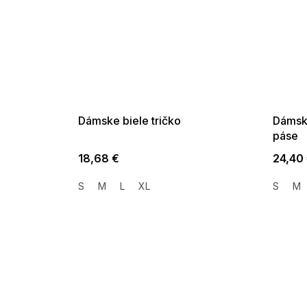
SUMMER SALE -35% ?
SUMMER 
G_SUMMER35:35:EUR:P:f!2026-
G_SUMMER35:
08-04-09:01,2026-08-10-
08-04-09:
09:00
Dámske biele tričko
Dámske
páse
18,68 €
24,40
S
M
L
XL
S
M