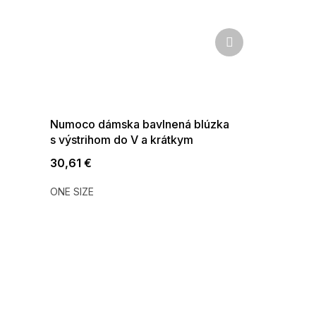
Ďalší
produkt
SUMMER SALE -35% ?
G_SUMMER35:35:EUR:P:f!2026-
08-04-09:01,2026-08-10-
09:00
Numoco dámska bavlnená blúzka
s výstrihom do V a krátkym
rukávom koralová
30,61 €
ONE SIZE