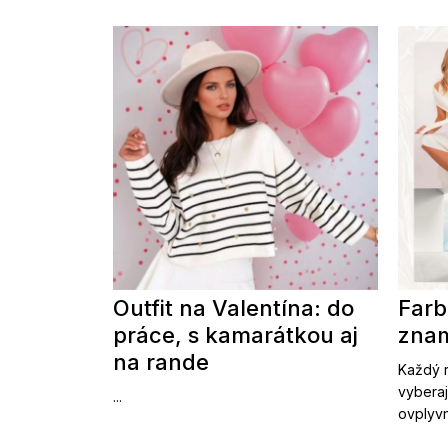
Outfit na Valentína: do
Farb
práce, s kamarátkou aj
znam
na rande
Každý r
vyberaj
...
ovplyvn