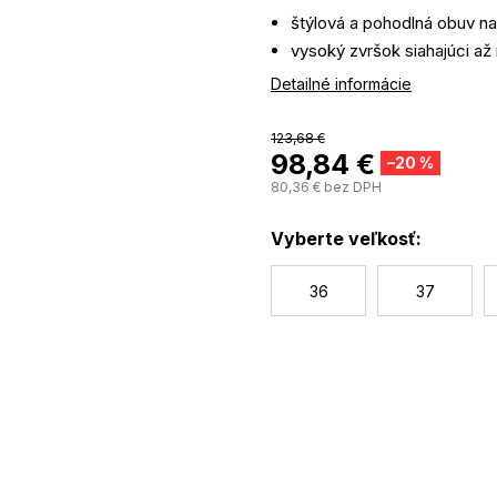
štýlová a pohodlná obuv n
vysoký zvršok siahajúci až
zaväzovanie na šnúrky
Detailné informácie
vnútro topánok zaisťuje do
na zvršku sú jemné detaily
123,68 €
98,84 €
–20 %
80,36 € bez DPH
Vyberte veľkosť:
36
37