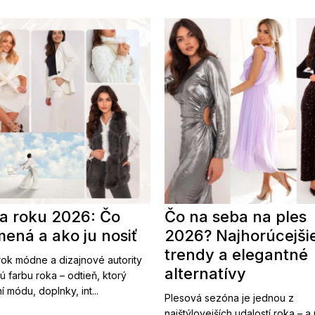
a roku 2026: Čo
Čo na seba na ples
ená a ako ju nosiť
2026? Najhorúcejši
trendy a elegantné
ok módne a dizajnové autority
alternatívy
ú farbu roka – odtieň, ktorý
í módu, doplnky, int...
Plesová sezóna je jednou z
najštýlovejších udalostí roka – a