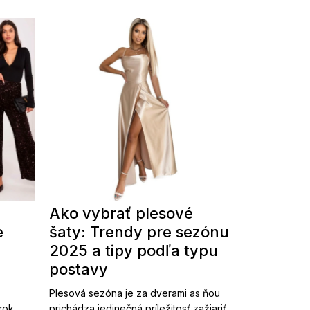
Ako vybrať plesové
e
šaty: Trendy pre sezónu
2025 a tipy podľa typu
postavy
Plesová sezóna je za dverami as ňou
 rok
prichádza jedinečná príležitosť zažiariť