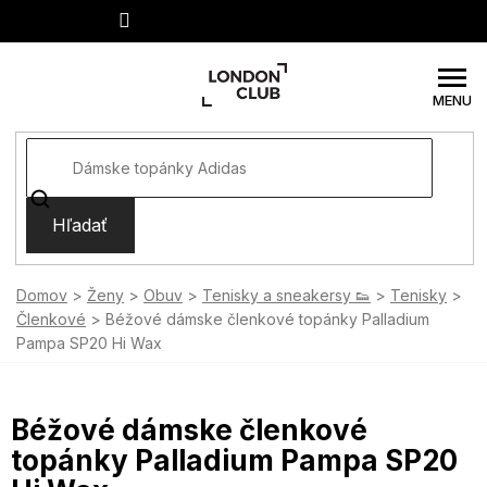
Prejsť
na
obsah
Hľadať
Domov
Ženy
Obuv
Tenisky a sneakersy 👟
Tenisky
Členkové
Béžové dámske členkové topánky Palladium
Pampa SP20 Hi Wax
Béžové dámske členkové
topánky Palladium Pampa SP20