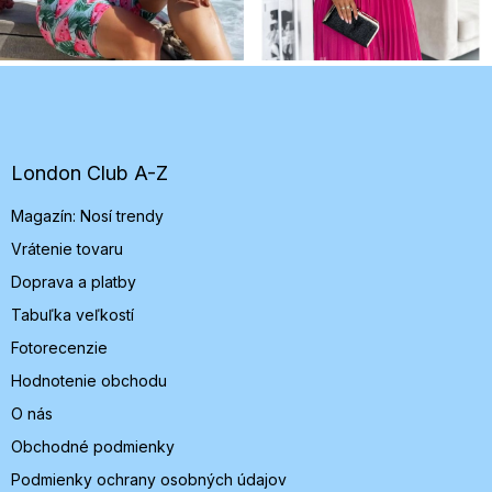
Z
á
p
ä
t
London Club A-Z
i
Magazín: Nosí trendy
e
Vrátenie tovaru
Doprava a platby
Tabuľka veľkostí
Fotorecenzie
Hodnotenie obchodu
O nás
Obchodné podmienky
Podmienky ochrany osobných údajov