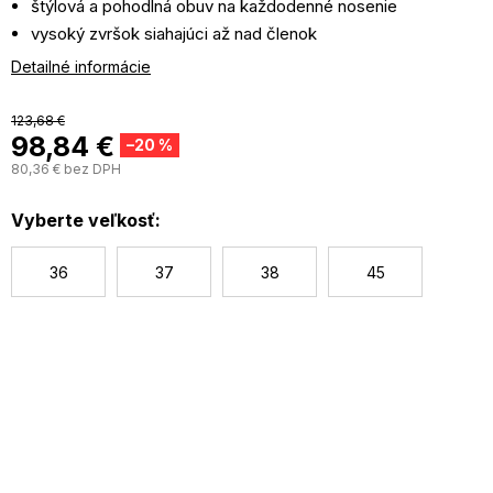
štýlová a pohodlná obuv na každodenné nosenie
vysoký zvršok siahajúci až nad členok
zaväzovanie na šnúrky
Detailné informácie
vnútro topánok zaisťuje dostatočné odvetrávanie a komfort
nosenia
123,68 €
na zvršku sú jemné detaily vrátane loga výrobcu
98,84 €
–20 %
80,36 € bez DPH
J
c
Vyberte veľkosť:
36
37
38
45