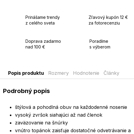
Prinášame trendy
Zľavový kupón 12 €
z celého sveta
za fotorecenziu
Doprava zadarmo
Poradíme
nad 100 €
s výberom
Popis produktu
Rozmery
Hodnotenie
Články
Podrobný popis
štýlová a pohodlná obuv na každodenné nosenie
vysoký zvršok siahajúci až nad členok
zaväzovanie na šnúrky
vnútro topánok zaisťuje dostatočné odvetrávanie a