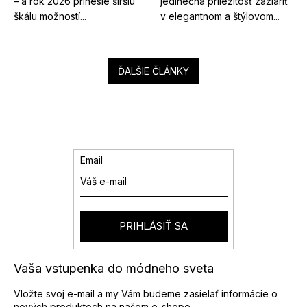
– a rok 2026 prinesie širšiu
jedinečná príležitosť zažiariť
škálu možností...
v elegantnom a štýlovom...
ĎALŠIE ČLÁNKY
Email
PRIHLÁSIŤ SA
Vaša vstupenka do módneho sveta
Vložte svoj e-mail a my Vám budeme zasielať informácie o
nových produktoch na našom e-shope.