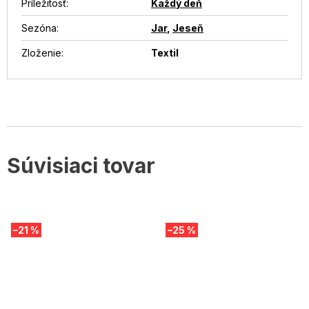
Príležitosť
:
Každý deň
Sezóna
:
Jar
,
Jeseň
Zloženie
:
Textil
Súvisiaci tovar
–21 %
–25 %