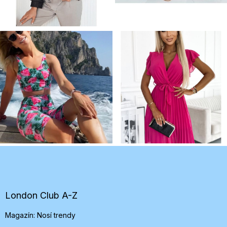
Z
á
p
ä
t
London Club A-Z
i
Magazín: Nosí trendy
e