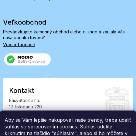
Veľkoobchod
Prevádzkujete kamenný obchod alebo e-shop a zaujala Vás
naša ponuka tovaru?
Viac informácií
Kontakt
EasyStock s.r.o.
17. listopadu 220
549 41 Červený Kostelec
IČ: 07727402, DIČ: CZ07727402
Aby sa Vám lepšie nakupovali naše trendy, treba udeliť
súhlas so spracovaním cookies. Súhlas udelíte
info@londonclub.sk
kliknutím na tlačidlo "súhlasím", alebo si ho môžete v