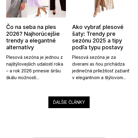
Čo na seba na ples
Ako vybrať plesové
2026? Najhorúcejšie
šaty: Trendy pre
trendy a elegantné
sezónu 2025 a tipy
alternatívy
podľa typu postavy
Plesová sezóna je jednou z
Plesová sezóna je za
najštýlovejších udalostí roka
dverami as ňou prichádza
– a rok 2026 prinesie širšiu
jedinečná príležitosť zažiariť
škálu možností...
v elegantnom a štýlovom...
ĎALŠIE ČLÁNKY