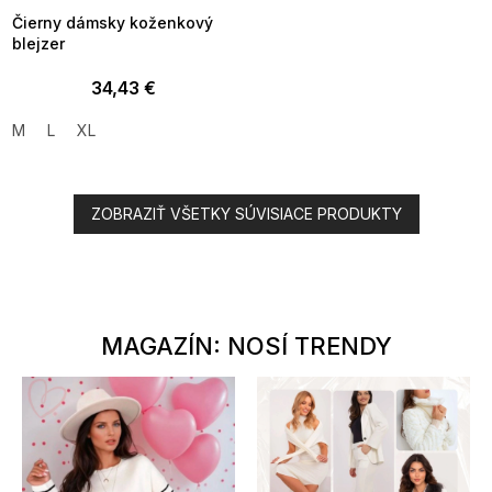
Čierny dámsky koženkový
blejzer
34,43 €
M
L
XL
ZOBRAZIŤ VŠETKY SÚVISIACE PRODUKTY
MAGAZÍN: NOSÍ TRENDY