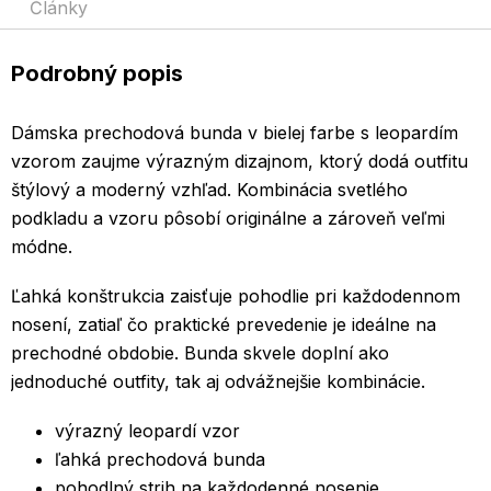
Články
prechodnom období.
Podrobný popis
Dámska prechodová bunda v bielej farbe s leopardím
vzorom zaujme výrazným dizajnom, ktorý dodá outfitu
štýlový a moderný vzhľad. Kombinácia svetlého
podkladu a vzoru pôsobí originálne a zároveň veľmi
módne.
Ľahká konštrukcia zaisťuje pohodlie pri každodennom
nosení, zatiaľ čo praktické prevedenie je ideálne na
prechodné obdobie. Bunda skvele doplní ako
jednoduché outfity, tak aj odvážnejšie kombinácie.
výrazný leopardí vzor
ľahká prechodová bunda
pohodlný strih na každodenné nosenie