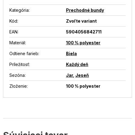
Kategória
:
Prechodné bundy
Kód:
Zvoľte variant
EAN
:
5904056842711
Materiál
:
100 % polyester
Odtiene farieb
:
Biela
Príležitosť
:
Každý deň
Sezóna
:
Jar
,
Jeseň
Zloženie
:
100 % polyester