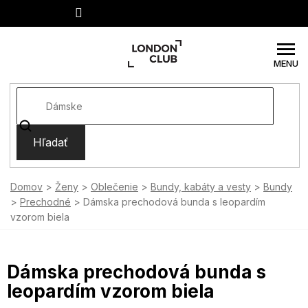
Prejsť
na
obsah
Hľadať
Domov
Ženy
Oblečenie
Bundy, kabáty a vesty
Bundy
Prechodné
Dámska prechodová bunda s leopardím
vzorom biela
Dámska prechodová bunda s
leopardím vzorom biela