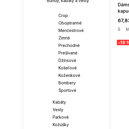
Bundy, kabáty a vesty
Dáms
Bundy
kapu
Crop
67,8
Obojstranné
S
Menčestrové
Zimné
–19 
Prechodné
Prešívané
Džínsové
Košeľové
Koženkové
Bombery
Športové
Kabáty
Vesty
Parkové
Kožúšky