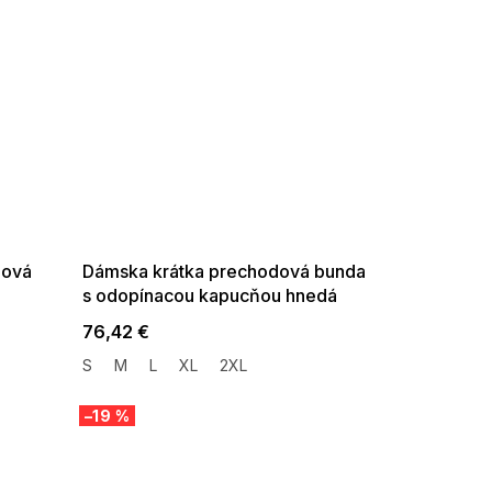
SUMMER SALE -35% ?
G_SUMMER35:35:EUR:P:f!2026-
08-04-09:01,2026-08-10-
09:00
dová
Dámska krátka prechodová bunda
s odopínacou kapucňou hnedá
76,42 €
S
M
L
XL
2XL
–19 %