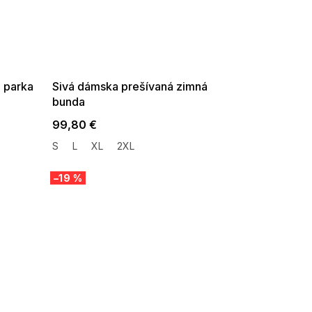
SUMMER SALE -35% ?
G_SUMMER35:35:EUR:P:f!2026-
08-04-09:01,2026-08-10-
09:00
 parka
Sivá dámska prešívaná zimná
bunda
99,80 €
S
L
XL
2XL
–19 %