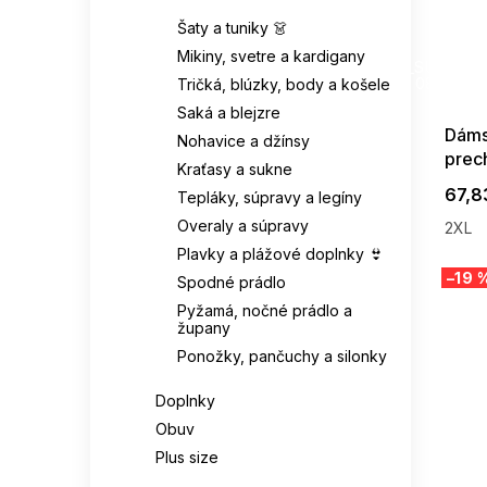
Šaty a tuniky 👗
SUMMER
Mikiny, svetre a kardigany
G_SUMMER35
08-04-09
Tričká, blúzky, body a košele
Saká a blejzre
Dáms
Nohavice a džínsy
prec
Kraťasy a sukne
67,8
Tepláky, súpravy a legíny
Overaly a súpravy
2XL
Plavky a plážové doplnky 👙
–19 
Spodné prádlo
Pyžamá, nočné prádlo a
župany
Ponožky, pančuchy a silonky
Doplnky
Obuv
Plus size