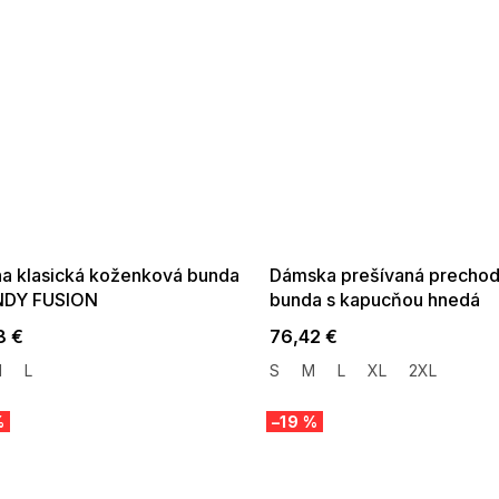
 SALE -35% ?
SUMMER SALE -35% ?
:35:EUR:P:f!2026-
G_SUMMER35:35:EUR:P:f!2026-
:01,2026-08-10-
08-04-09:01,2026-08-10-
09:00
09:00
na klasická koženková bunda
Dámska prešívaná precho
NDY FUSION
bunda s kapucňou hnedá
8 €
76,42 €
M
L
S
M
L
XL
2XL
%
–19 %