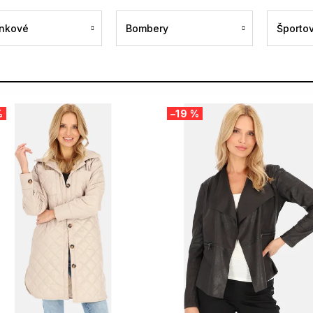
nkové
Bombery
Športo
%
–19 %