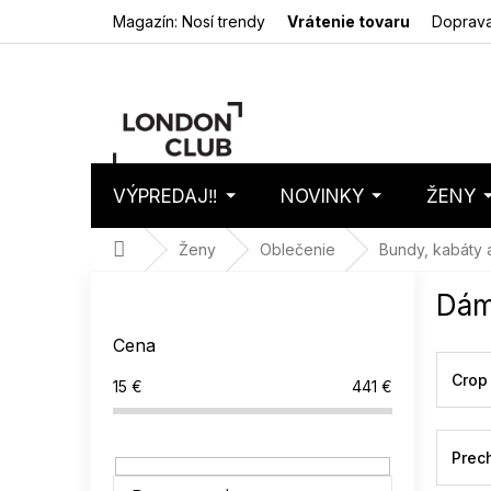
Prejsť
Magazín: Nosí trendy
Vrátenie tovaru
Doprava
na
obsah
VÝPREDAJ‼️
NOVINKY
ŽENY
Nákupný
Prázdny 
košík
Domov
Ženy
Oblečenie
Bundy, kabáty 
B
Dám
o
č
Cena
n
ý
Crop
15
€
441
€
p
a
n
Prec
e