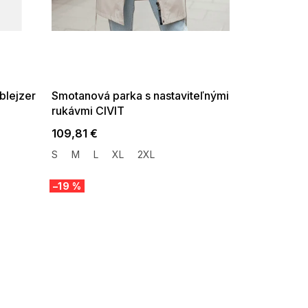
SUMMER SALE -35% ?
G_SUMMER35:35:EUR:P:f!2026-
08-04-09:01,2026-08-10-
09:00
blejzer
Smotanová parka s nastaviteľnými
rukávmi CIVIT
109,81 €
S
M
L
XL
2XL
–19 %