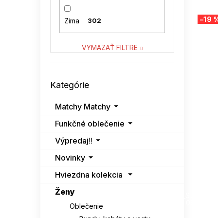
SNOW MODA
3
–19 
Zima
302
SUBLEVEL
3
VYMAZAŤ FILTRE
VASTON
4
Preskočiť
VENATON
1
Kategórie
kategórie
Matchy Matchy
Funkčné oblečenie
Výpredaj‼️
Novinky
Hviezdna kolekcia
SUMMER
Ženy
G_SUMMER35
08-04-09
Oblečenie