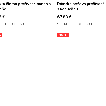
ka čierna prešívaná bunda s
Dámska béžová prešívaná
cňou
s kapucňou
3 €
67,83 €
M
L
XL
2XL
S
M
L
XL
2XL
%
–19 %