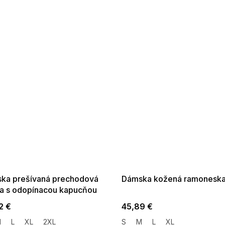
 SALE -35% ?
SUMMER SALE -35% ?
:35:EUR:P:f!2026-
G_SUMMER35:35:EUR:P:f!2026-
:01,2026-08-10-
08-04-09:01,2026-08-10-
09:00
09:00
ka prešívaná prechodová
Dámska kožená ramoneska
a s odopínacou kapucňou
á
2 €
45,89 €
M
L
XL
2XL
S
M
L
XL