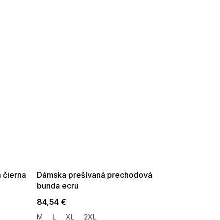
SUMMER SALE -35% ?
G_SUMMER35:35:EUR:P:f!2026-
08-04-09:01,2026-08-10-
09:00
 čierna
Dámska prešívaná prechodová
bunda ecru
84,54 €
M
L
XL
2XL