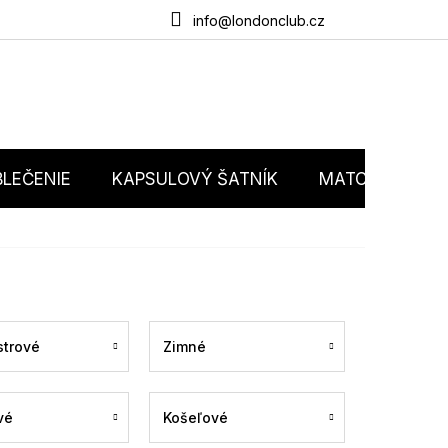
du
O nás
Obchodné podmienky
Podmienky ochrany osobný
info@londonclub.cz
LEČENIE
KAPSULOVÝ ŠATNÍK
MATCHY MATC
trové
Zimné
vé
Košeľové