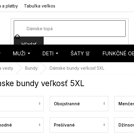
 a platby
Tabuľka veľkostí
Fotorecenzie
Hodnotenie obcho
Hľadať
MUŽI
DETI
ŠATY 👗
FUNKČNÉ OB
košík
a vesty
Bundy
Dámske bundy veľkosť 5XL
ske bundy veľkosť 5XL
Obojstranné
Menčes
hodné
Prešívané
Džínso