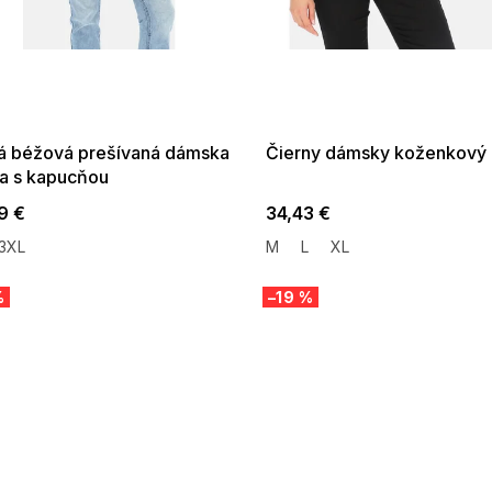
 SALE -35% ?
SUMMER SALE -35% ?
:35:EUR:P:f!2026-
G_SUMMER35:35:EUR:P:f!2026-
:01,2026-08-10-
08-04-09:01,2026-08-10-
09:00
09:00
á béžová prešívaná dámska
Čierny dámsky koženkový 
a s kapucňou
9 €
34,43 €
3XL
M
L
XL
%
–19 %