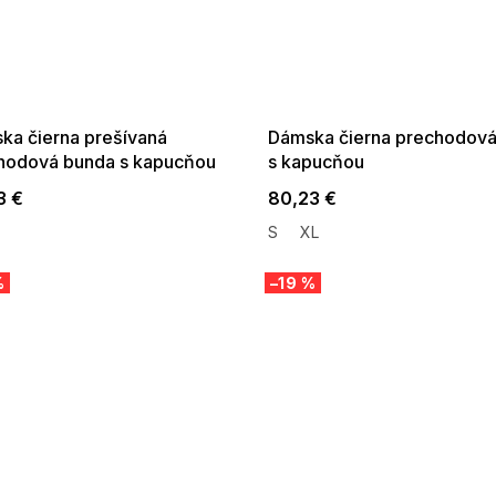
 SALE -35% ?
SUMMER SALE -35% ?
:35:EUR:P:f!2026-
G_SUMMER35:35:EUR:P:f!2026-
:01,2026-08-10-
08-04-09:01,2026-08-10-
09:00
09:00
ka čierna prešívaná
Dámska čierna prechodová
hodová bunda s kapucňou
s kapucňou
3 €
80,23 €
S
XL
%
–19 %