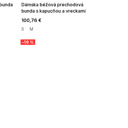
 bunda
Dámska béžová prechodová
bunda s kapucňou a vreckami
100,76 €
S
M
–19 %