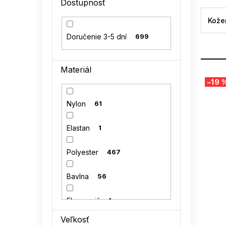
Dostupnosť
l
Kože
Doručenie 3-5 dní
699
Materiál
V
–19 
ý
p
Nylon
61
i
s
Elastan
1
p
r
o
Polyester
467
d
u
Bavlna
56
k
t
Eko semiš
1
o
v
Veľkosť
Polyamid
16