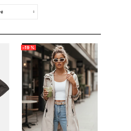
vé
–19 %