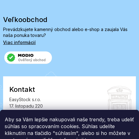
Veľkoobchod
Prevádzkujete kamenný obchod alebo e-shop a zaujala Vás
naša ponuka tovaru?
Viac informácií
Kontakt
EasyStock s.r.o.
17. listopadu 220
549 41 Červený Kostelec
IČ: 07727402, DIČ: CZ07727402
Aby sa Vám lepšie nakupovali naše trendy, treba udeliť
súhlas so spracovaním cookies. Súhlas udelíte
info@londonclub.sk
kliknutím na tlačidlo "súhlasím", alebo si ho môžete v