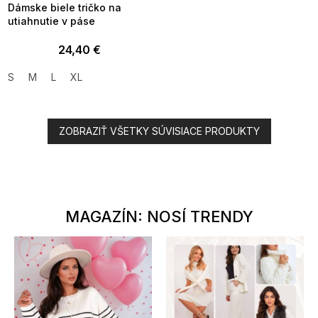
Dámske biele tričko na
utiahnutie v páse
24,40 €
S
M
L
XL
ZOBRAZIŤ VŠETKY SÚVISIACE PRODUKTY
MAGAZÍN: NOSÍ TRENDY