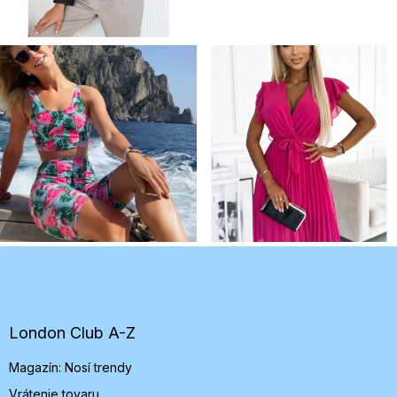
Z
á
p
ä
t
London Club A-Z
i
Magazín: Nosí trendy
e
Vrátenie tovaru