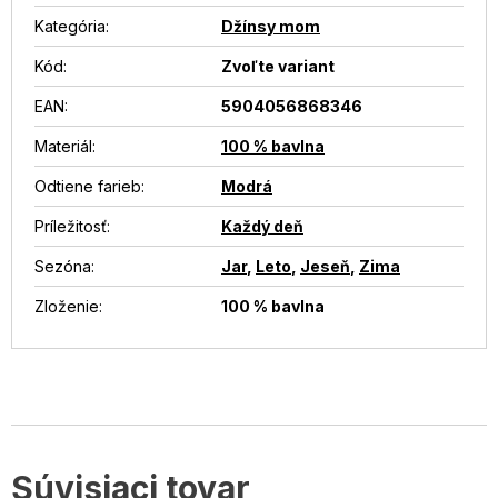
Kategória
:
Džínsy mom
Kód:
Zvoľte variant
EAN
:
5904056868346
Materiál
:
100 % bavlna
Odtiene farieb
:
Modrá
Príležitosť
:
Každý deň
Sezóna
:
Jar
,
Leto
,
Jeseň
,
Zima
Zloženie
:
100 % bavlna
Súvisiaci tovar