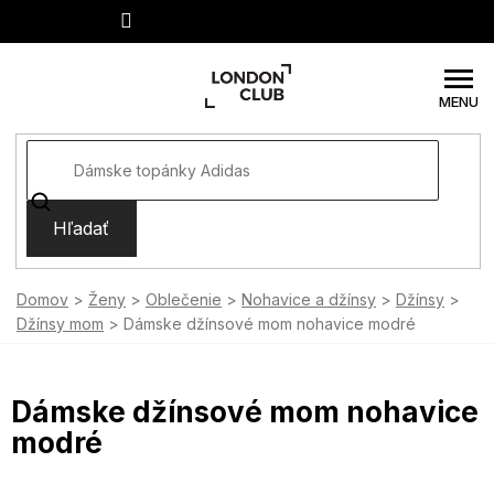
Prejsť
na
obsah
Hľadať
Domov
Ženy
Oblečenie
Nohavice a džínsy
Džínsy
Džínsy mom
Dámske džínsové mom nohavice modré
Dámske džínsové mom nohavice
modré
SUMMER SALE -35% ?
MMER35:35:EUR:P:f!2026-