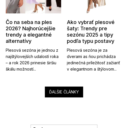
Čo na seba na ples
Ako vybrať plesové
2026? Najhorúcejšie
šaty: Trendy pre
trendy a elegantné
sezónu 2025 a tipy
alternatívy
podľa typu postavy
Plesová sezóna je jednou z
Plesová sezóna je za
najštýlovejších udalostí roka
dverami as ňou prichádza
– a rok 2026 prinesie širšiu
jedinečná príležitosť zažiariť
škálu možností...
v elegantnom a štýlovom...
ĎALŠIE ČLÁNKY