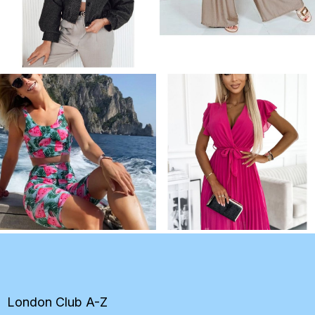
Z
á
p
ä
t
London Club A-Z