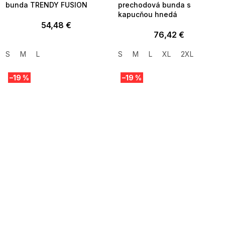
bunda TRENDY FUSION
prechodová bunda s
kapucňou hnedá
54,48 €
76,42 €
S
M
L
S
M
L
XL
2XL
–19 %
–19 %
SUMMER SALE -35% ?
SUMMER SALE -35% ?
MMER35:35:EUR:P:f!2026-
G_SUMMER35:35:EUR:P:f!2026-