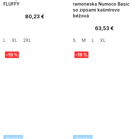
FLUFFY
ramoneska Numoco Basic
so zipsami kašmírovo
béžová
80,23 €
63,53 €
L
XL
2XL
S
M
L
XL
–19 %
–19 %
Novinka
SUMMER SALE -35% ?
Novinka
SUMMER SALE -35% ?