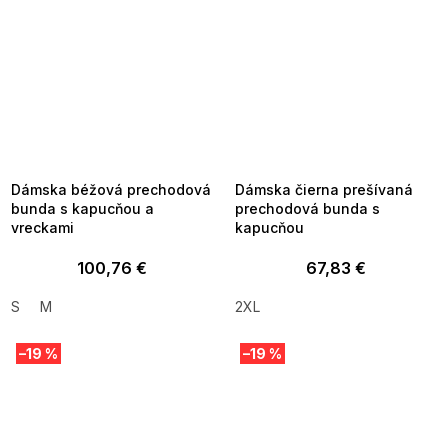
SUMMER SALE -35% ?
SUMMER SALE -35% ?
MMER35:35:EUR:P:f!2026-
G_SUMMER35:35:EUR:P:f!2026-
8-04-09:01,2026-08-10-
08-04-09:01,2026-08-10-
09:00
09:00
Dámska béžová prechodová
Dámska čierna prešívaná
bunda s kapucňou a
prechodová bunda s
vreckami
kapucňou
100,76 €
67,83 €
S
M
2XL
–19 %
–19 %