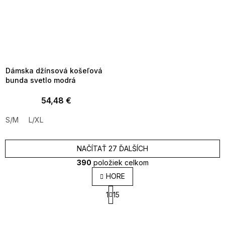
SUMMER SALE -35% ?
MMER35:35:EUR:P:f!2026-
8-04-09:01,2026-08-10-
09:00
Dámska džínsová košeľová
bunda svetlo modrá
54,48 €
S/M
L/XL
NAČÍTAŤ 27 ĎALŠÍCH
390
položiek celkom
O
HORE
v
S
l
1
15
t
á
r
d
á
a
n