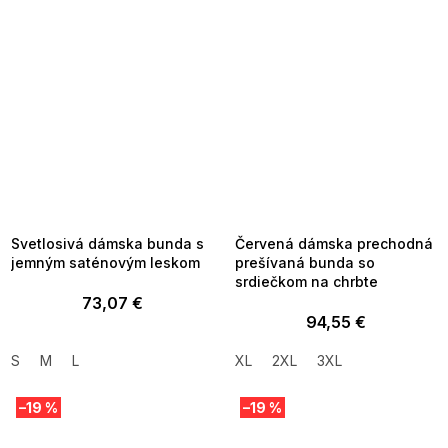
SUMMER SALE -35% ?
SUMMER SALE -35% ?
MMER35:35:EUR:P:f!2026-
G_SUMMER35:35:EUR:P:f!2026-
8-04-09:01,2026-08-10-
08-04-09:01,2026-08-10-
09:00
09:00
Svetlosivá dámska bunda s
Červená dámska prechodná
jemným saténovým leskom
prešívaná bunda so
srdiečkom na chrbte
73,07 €
94,55 €
S
M
L
XL
2XL
3XL
–19 %
–19 %