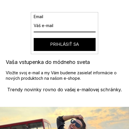
k
c
o
i
v
e
Email
a
p
n
r
i
v
e
k
y
PRIHLÁSIŤ SA
v
ý
p
Vaša vstupenka do módneho sveta
i
s
Vložte svoj e-mail a my Vám budeme zasielať informácie o
u
nových produktoch na našom e-shope.
Trendy novinky rovno do vašej e-mailovej schránky.