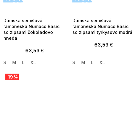
G_SUMMER35:35:EUR:P:f!2026-
G_SUMMER35:35:EUR:P:f!2026
08-04-09:01,2026-08-10-
08-04-09:01,2026-08-10-
09:00
09:00
Dámska semišová
Dámska semišová
ramoneska Numoco Basic
ramoneska Numoco Basic
so zipsami čokoládovo
so zipsami tyrkysovo modrá
hnedá
63,53 €
63,53 €
S
M
L
XL
S
M
L
XL
–19 %