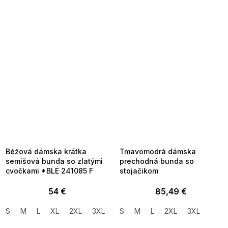
SUMMER SALE -35% ?
SUMMER SALE -35% ?
MMER35:35:EUR:P:f!2026-
G_SUMMER35:35:EUR:P:f!2026-
8-04-09:01,2026-08-10-
08-04-09:01,2026-08-10-
09:00
09:00
Béžová dámska krátka
Tmavomodrá dámska
semišová bunda so zlatými
prechodná bunda so
cvočkami *BLE 241085 F
stojačikom
54 €
85,49 €
S
M
L
XL
2XL
3XL
S
M
L
2XL
3XL