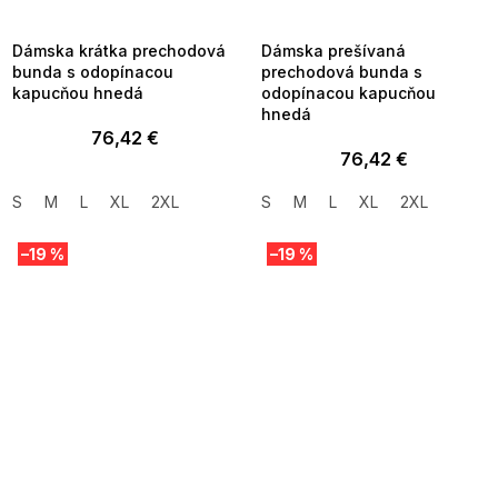
8-04-09:01,2026-08-10-
08-04-09:01,2026-08-10-
09:00
09:00
Dámska krátka prechodová
Dámska prešívaná
bunda s odopínacou
prechodová bunda s
kapucňou hnedá
odopínacou kapucňou
hnedá
76,42 €
76,42 €
S
M
L
XL
2XL
S
M
L
XL
2XL
–19 %
–19 %