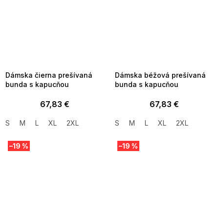
SUMMER SALE -35% ?
SUMMER SALE -35% ?
MMER35:35:EUR:P:f!2026-
G_SUMMER35:35:EUR:P:f!2026-
8-04-09:01,2026-08-10-
08-04-09:01,2026-08-10-
09:00
09:00
Dámska čierna prešívaná
Dámska béžová prešívaná
bunda s kapucňou
bunda s kapucňou
67,83 €
67,83 €
S
M
L
XL
2XL
S
M
L
XL
2XL
–19 %
–19 %