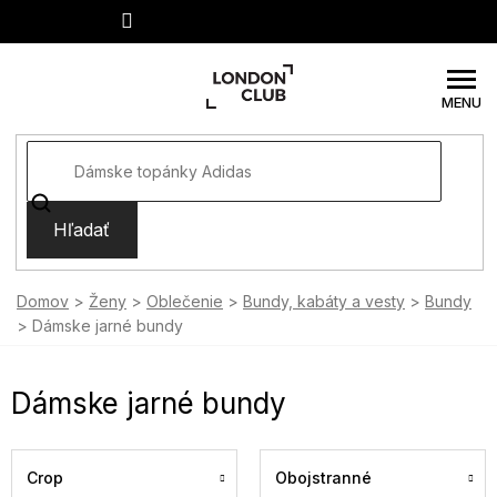
Prejsť
na
obsah
Hľadať
Domov
Ženy
Oblečenie
Bundy, kabáty a vesty
Bundy
Dámske jarné bundy
Dámske jarné bundy
Crop
Obojstranné