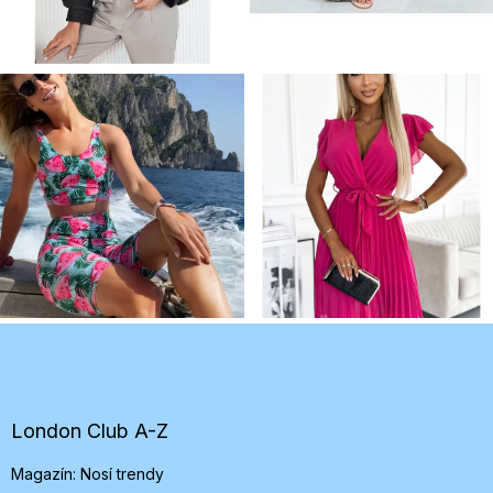
Z
á
p
ä
t
London Club A-Z
i
Magazín: Nosí trendy
e