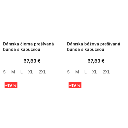
SUMMER SALE -35% ?
SUMMER SALE -35% ?
MMER35:35:EUR:P:f!2026-
G_SUMMER35:35:EUR:P:f!2026-
8-04-09:01,2026-08-10-
08-04-09:01,2026-08-10-
09:00
09:00
Dámska čierna prešívaná
Dámska béžová prešívaná
bunda s kapucňou
bunda s kapucňou
67,83 €
67,83 €
S
M
L
XL
2XL
S
M
L
XL
2XL
–19 %
–19 %