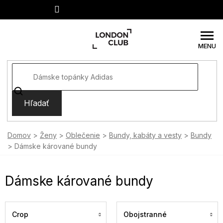
Prejsť
na
obsah
Hľadať
Domov
Ženy
Oblečenie
Bundy, kabáty a vesty
Bundy
Dámske kárované bundy
Dámske kárované bundy
Crop
Obojstranné