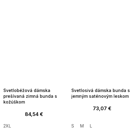
SUMMER SALE -35% ?
SUMMER SALE -35% ?
MMER35:35:EUR:P:f!2026-
G_SUMMER35:35:EUR:P:f!2026-
8-04-09:01,2026-08-10-
08-04-09:01,2026-08-10-
09:00
09:00
Svetlobéžová dámska
Svetlosivá dámska bunda s
prešívaná zimná bunda s
jemným saténovým leskom
kožúškom
73,07 €
84,54 €
2XL
S
M
L