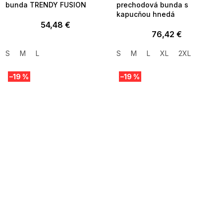
bunda TRENDY FUSION
prechodová bunda s
kapucňou hnedá
54,48 €
76,42 €
S
M
L
S
M
L
XL
2XL
–19 %
–19 %
SUMMER SALE -35% ?
SUMMER SALE -35% ?
MMER35:35:EUR:P:f!2026-
G_SUMMER35:35:EUR:P:f!2026-