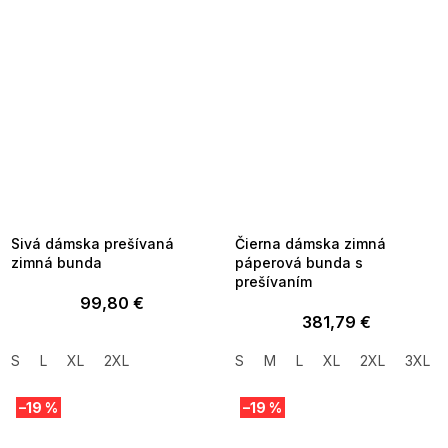
SUMMER SALE -35% ?
SUMMER SALE -35% ?
MMER35:35:EUR:P:f!2026-
G_SUMMER35:35:EUR:P:f!2026-
8-04-09:01,2026-08-10-
08-04-09:01,2026-08-10-
09:00
09:00
Sivá dámska prešívaná
Čierna dámska zimná
zimná bunda
páperová bunda s
prešívaním
99,80 €
381,79 €
S
L
XL
2XL
S
M
L
XL
2XL
3XL
–19 %
–19 %