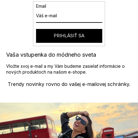
v
e
Email
a
p
n
r
i
v
e
k
y
PRIHLÁSIŤ SA
v
ý
p
Vaša vstupenka do módneho sveta
i
s
Vložte svoj e-mail a my Vám budeme zasielať informácie o
u
nových produktoch na našom e-shope.
Trendy novinky rovno do vašej e-mailovej schránky.