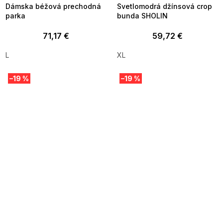
Dámska béžová prechodná
Svetlomodrá džínsová crop
parka
bunda SHOLIN
71,17 €
59,72 €
L
XL
–19 %
–19 %
SUMMER SALE -35% ?
SUMMER SALE -35% ?
MMER35:35:EUR:P:f!2026-
G_SUMMER35:35:EUR:P:f!2026-