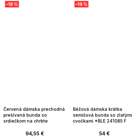
–19 %
–19 %
SUMMER SALE -35% ?
SUMMER SALE -35% ?
MMER35:35:EUR:P:f!2026-
G_SUMMER35:35:EUR:P:f!2026-
8-04-09:01,2026-08-10-
08-04-09:01,2026-08-10-
09:00
09:00
Červená dámska prechodná
Béžová dámska krátka
prešívaná bunda so
semišová bunda so zlatými
srdiečkom na chrbte
cvočkami *BLE 241085 F
94,55 €
54 €