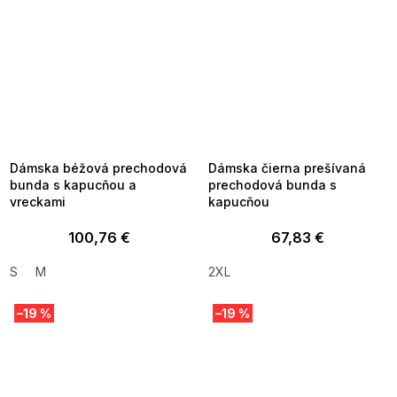
SUMMER SALE -35% ?
SUMMER SALE -35% ?
MMER35:35:EUR:P:f!2026-
G_SUMMER35:35:EUR:P:f!2026-
8-04-09:01,2026-08-10-
08-04-09:01,2026-08-10-
09:00
09:00
Dámska béžová prechodová
Dámska čierna prešívaná
bunda s kapucňou a
prechodová bunda s
vreckami
kapucňou
100,76 €
67,83 €
S
M
2XL
–19 %
–19 %