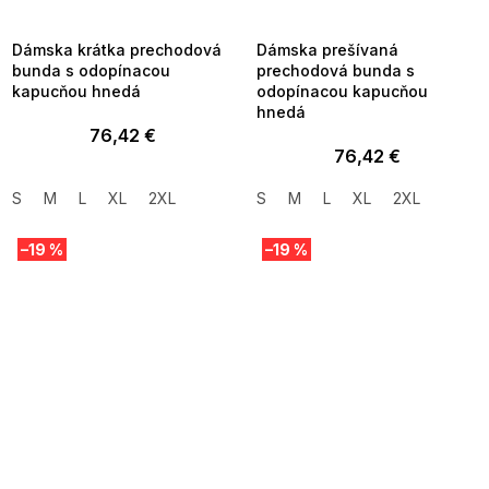
8-04-09:01,2026-08-10-
08-04-09:01,2026-08-10-
09:00
09:00
Dámska krátka prechodová
Dámska prešívaná
bunda s odopínacou
prechodová bunda s
kapucňou hnedá
odopínacou kapucňou
hnedá
76,42 €
76,42 €
S
M
L
XL
2XL
S
M
L
XL
2XL
–19 %
–19 %