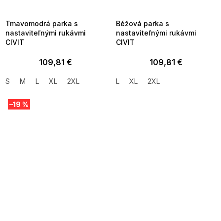
8-04-09:01,2026-08-10-
08-04-09:01,2026-08-10-
09:00
09:00
Tmavomodrá parka s
Béžová parka s
nastaviteľnými rukávmi
nastaviteľnými rukávmi
CIVIT
CIVIT
109,81 €
109,81 €
S
M
L
XL
2XL
L
XL
2XL
–19 %