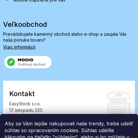
Veľkoobchod
Prevádzkujete kamenný obchod alebo e-shop a zaujala Vás
naša ponuka tovaru?
Viac informácií
Kontakt
EasyStock s.r.o.
17. listopadu 220
549 41 Červený Kostelec
IČ: 07727402, DIČ: CZ07727402
Aby sa Vám lepšie nakupovali naše trendy, treba udeliť
súhlas so spracovaním cookies. Súhlas udelíte
info@londonclub.sk
kliknutím na tlačidlo "súhlasím", alebo si ho môžete v