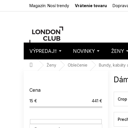
Prejsť
Magazín: Nosí trendy
Vrátenie tovaru
Doprava
na
obsah
VÝPREDAJ‼️
NOVINKY
ŽENY
Nákupný
Prázdny 
košík
Domov
Ženy
Oblečenie
Bundy, kabáty 
B
Dám
o
č
Cena
n
ý
Crop
15
€
441
€
p
a
n
Prec
e