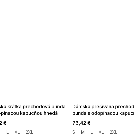
 SALE -35% ?
SUMMER SALE -35% ?
:35:EUR:P:f!2026-
G_SUMMER35:35:EUR:P:f!2026-
:01,2026-08-10-
08-04-09:01,2026-08-10-
09:00
09:00
ka krátka prechodová bunda
Dámska prešívaná precho
opínacou kapucňou hnedá
bunda s odopínacou kapu
hnedá
2 €
76,42 €
M
L
XL
2XL
S
M
L
XL
2XL