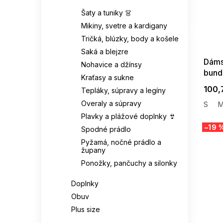
Šaty a tuniky 👗
SUMMER
Mikiny, svetre a kardigany
G_SUMMER35
08-04-09
Tričká, blúzky, body a košele
Saká a blejzre
Dáms
Nohavice a džínsy
bund
Kraťasy a sukne
100,
Tepláky, súpravy a legíny
Overaly a súpravy
S
Plavky a plážové doplnky 👙
–19 
Spodné prádlo
Pyžamá, nočné prádlo a
župany
Ponožky, pančuchy a silonky
Doplnky
Obuv
Plus size