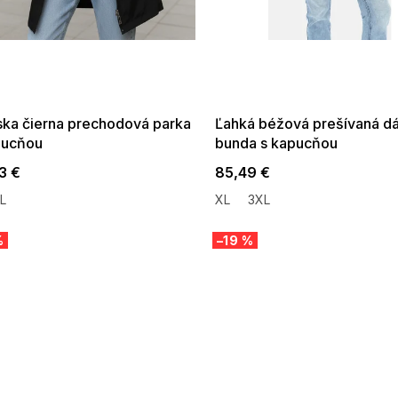
 SALE -35% ?
SUMMER SALE -35% ?
:35:EUR:P:f!2026-
G_SUMMER35:35:EUR:P:f!2026-
:01,2026-08-10-
08-04-09:01,2026-08-10-
09:00
09:00
ka čierna prechodová parka
Ľahká béžová prešívaná d
pucňou
bunda s kapucňou
3 €
85,49 €
L
XL
3XL
%
–19 %