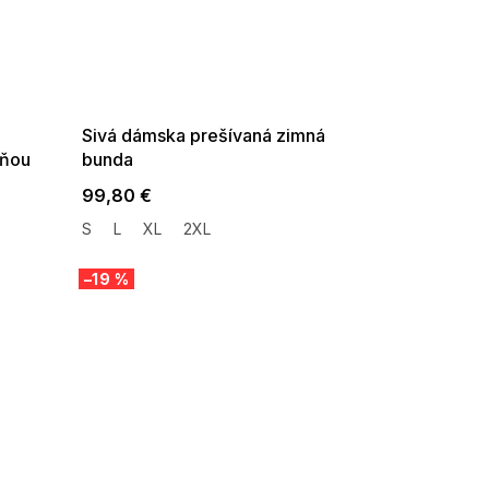
SUMMER SALE -35% ?
G_SUMMER35:35:EUR:P:f!2026-
08-04-09:01,2026-08-10-
09:00
Sivá dámska prešívaná zimná
cňou
bunda
99,80 €
S
L
XL
2XL
–19 %