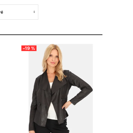
vé
–19 %