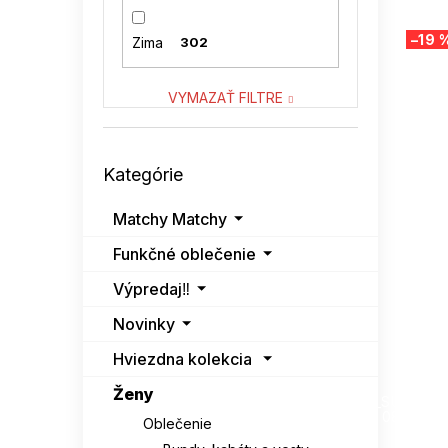
SNOW MODA
3
–19 
Zima
302
SUBLEVEL
3
VYMAZAŤ FILTRE
VASTON
4
Preskočiť
VENATON
1
Kategórie
kategórie
Matchy Matchy
Funkčné oblečenie
Výpredaj‼️
Novinky
Hviezdna kolekcia
SUMMER
Ženy
G_SUMMER35
08-04-09
Oblečenie