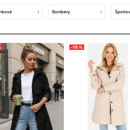
nkové
Bombery
Športo
%
–19 %