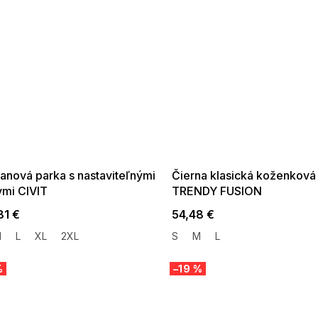
 SALE -35% ?
SUMMER SALE -35% ?
:35:EUR:P:f!2026-
G_SUMMER35:35:EUR:P:f!2026-
:01,2026-08-10-
08-04-09:01,2026-08-10-
09:00
09:00
anová parka s nastaviteľnými
Čierna klasická koženková
vmi CIVIT
TRENDY FUSION
81 €
54,48 €
M
L
XL
2XL
S
M
L
%
–19 %