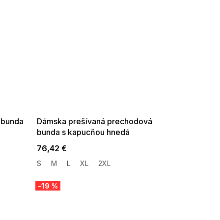
SUMMER SALE -35% ?
G_SUMMER35:35:EUR:P:f!2026-
08-04-09:01,2026-08-10-
09:00
 bunda
Dámska prešívaná prechodová
bunda s kapucňou hnedá
76,42 €
S
M
L
XL
2XL
–19 %