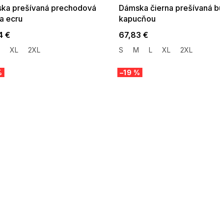
ka prešívaná prechodová
Dámska čierna prešívaná b
a ecru
kapucňou
4 €
67,83 €
XL
2XL
S
M
L
XL
2XL
%
–19 %