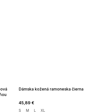
SUMMER SALE -35% ?
G_SUMMER35:35:EUR:P:f!2026-
08-04-09:01,2026-08-10-
09:00
dová
Dámska kožená ramoneska čierna
cňou
45,89 €
S
M
L
XL