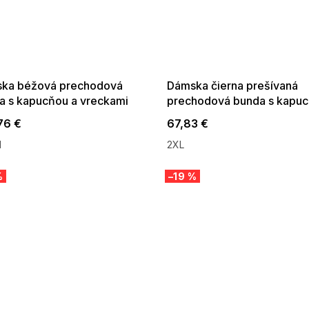
 SALE -35% ?
SUMMER SALE -35% ?
:35:EUR:P:f!2026-
G_SUMMER35:35:EUR:P:f!2026-
:01,2026-08-10-
08-04-09:01,2026-08-10-
09:00
09:00
ka béžová prechodová
Dámska čierna prešívaná
a s kapucňou a vreckami
prechodová bunda s kapu
76 €
67,83 €
M
2XL
%
–19 %