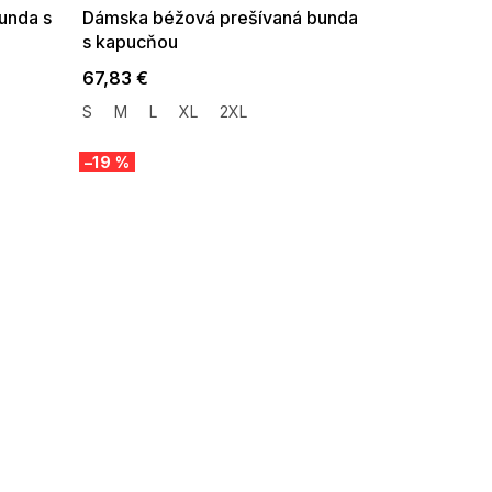
unda s
Dámska béžová prešívaná bunda
s kapucňou
67,83 €
S
M
L
XL
2XL
–19 %