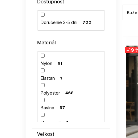
Dostupnosť
l
Kože
Doručenie 3-5 dní
700
Materiál
V
–19 
ý
p
Nylon
61
i
s
Elastan
1
p
r
o
Polyester
468
d
u
Bavlna
57
k
t
Eko semiš
1
o
v
Veľkosť
Polyamid
16