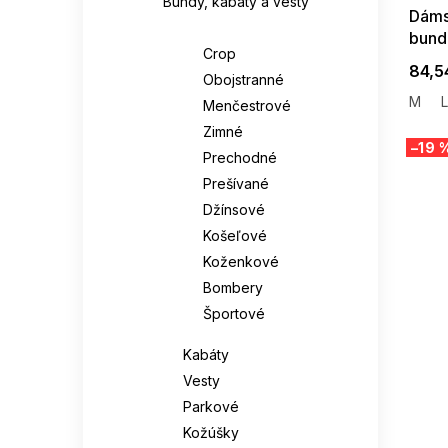
Bundy, kabáty a vesty
Dáms
Bundy
bund
Crop
84,5
Obojstranné
M
L
Menčestrové
Zimné
–19 
Prechodné
Prešívané
Džínsové
Košeľové
Koženkové
Bombery
Športové
Kabáty
Vesty
Parkové
Kožúšky