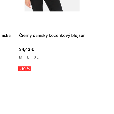
SUMMER SALE -35% ?
G_SUMMER35:35:EUR:P:f!2026-
08-04-09:01,2026-08-10-
09:00
ámska
Čierny dámsky koženkový blejzer
34,43 €
M
L
XL
–19 %