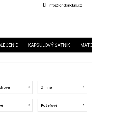
du
O nás
Obchodné podmienky
Podmienky ochrany osobný
info@londonclub.cz
LEČENIE
KAPSULOVÝ ŠATNÍK
MATCHY MATC
trové
Zimné
vé
Košeľové