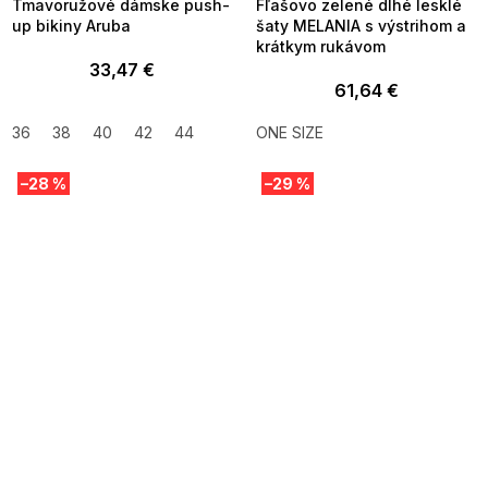
Tmavoružové dámske push-
Fľašovo zelené dlhé lesklé
up bikiny Aruba
šaty MELANIA s výstrihom a
krátkym rukávom
33,47 €
61,64 €
36
38
40
42
44
ONE SIZE
–28 %
–29 %
SUMMER SALE -35% ?
SUMMER SALE -35% ?