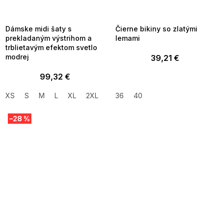
MMER35:35:EUR:P:f!2026-
G_SUMMER35:35:EUR:P:f!2026-
8-04-09:01,2026-08-10-
08-04-09:01,2026-08-10-
09:00
09:00
Dámske midi šaty s
Čierne bikiny so zlatými
prekladaným výstrihom a
lemami
trblietavým efektom svetlo
modrej
39,21 €
99,32 €
XS
S
M
L
XL
2XL
36
40
–28 %