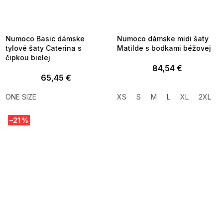
SUMMER SALE -35% ?
SUMMER SALE -35% ?
MMER35:35:EUR:P:f!2026-
G_SUMMER35:35:EUR:P:f!2026-
8-04-09:01,2026-08-10-
08-04-09:01,2026-08-10-
09:00
09:00
Numoco Basic dámske
Numoco dámske midi šaty
tylové šaty Caterina s
Matilde s bodkami béžovej
čipkou bielej
84,54 €
65,45 €
ONE SIZE
XS
S
M
L
XL
2XL
–21 %