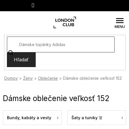
Prejsť
na
obsah
Hľadať
Domov
Ženy
Oblečenie
Dámske oblečenie veľkosť 152
Dámske oblečenie veľkosť 152
Bundy, kabáty a vesty
Šaty a tuniky 👗