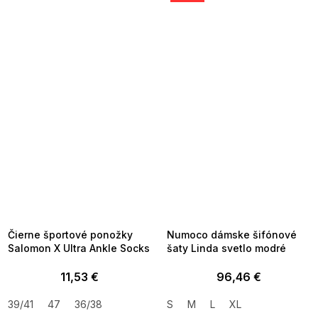
SUMMER SALE -35% ?
SUMMER SALE -35% ?
MMER35:35:EUR:P:f!2026-
G_SUMMER35:35:EUR:P:f!2026-
8-04-09:01,2026-08-10-
08-04-09:01,2026-08-10-
09:00
09:00
Čierne športové ponožky
Numoco dámske šifónové
Salomon X Ultra Ankle Socks
šaty Linda svetlo modré
11,53 €
96,46 €
39/41
47
36/38
S
M
L
XL