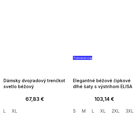
Fotorecenzia
SUMMER SALE -35% ?
SUMMER SALE -35% ?
MMER35:35:EUR:P:f!2026-
G_SUMMER35:35:EUR:P:f!2026
8-04-09:01,2026-08-10-
08-04-09:01,2026-08-10-
09:00
09:00
Dámsky dvojradový trenčkot
Elegantné béžové čipkové
svetlo béžový
dlhé šaty s výstrihom ELISA
67,83 €
103,14 €
L
XL
S
M
L
XL
2XL
3XL