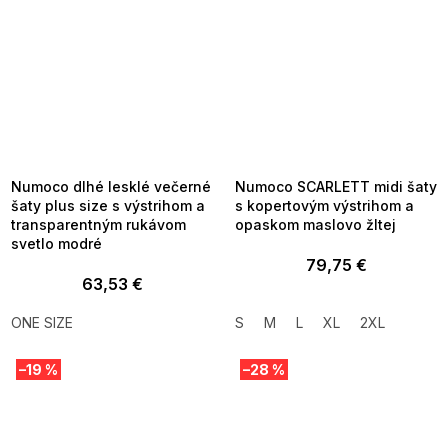
SUMMER SALE -35% ?
SUMMER SALE -35% ?
MMER35:35:EUR:P:f!2026-
G_SUMMER35:35:EUR:P:f!2026-
8-04-09:01,2026-08-10-
08-04-09:01,2026-08-10-
09:00
09:00
Numoco dlhé lesklé večerné
Numoco SCARLETT midi šaty
šaty plus size s výstrihom a
s kopertovým výstrihom a
transparentným rukávom
opaskom maslovo žltej
svetlo modré
79,75 €
63,53 €
ONE SIZE
S
M
L
XL
2XL
–19 %
–28 %