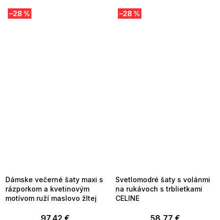
–28 %
–28 %
SUMMER SALE -35% ?
SUMMER SALE -35% ?
MMER35:35:EUR:P:f!2026-
G_SUMMER35:35:EUR:P:f!2026-
8-04-09:01,2026-08-10-
08-04-09:01,2026-08-10-
09:00
09:00
Dámske večerné šaty maxi s
Svetlomodré šaty s volánmi
rázporkom a kvetinovým
na rukávoch s trblietkami
motívom ruží maslovo žltej
CELINE
97,42 €
58,77 €