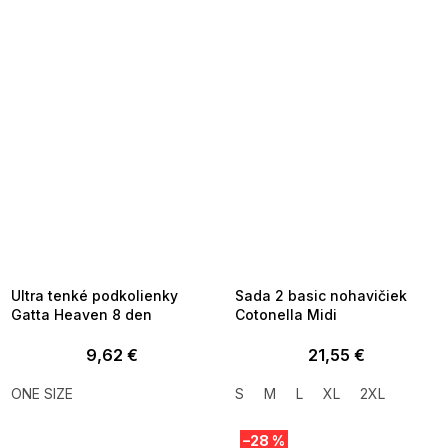
SUMMER SALE -35% ?
SUMMER SALE -35% ?
MMER35:35:EUR:P:f!2026-
G_SUMMER35:35:EUR:P:f!2026-
8-04-09:01,2026-08-10-
08-04-09:01,2026-08-10-
09:00
09:00
Ultra tenké podkolienky
Sada 2 basic nohavičiek
Gatta Heaven 8 den
Cotonella Midi
9,62 €
21,55 €
ONE SIZE
S
M
L
XL
2XL
–28 %