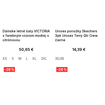
SUMMER SALE -35% ?
SUMMER SALE -35% ?
MMER35:35:EUR:P:f!2026-
G_SUMMER35:35:EUR:P:f!2026-
8-04-09:01,2026-08-10-
08-04-09:01,2026-08-10-
09:00
09:00
Dámske letné šaty VICTORIA
Unisex ponožky Skechers
s farebným vzorom modrej s
3pk Unisex Terry Qtr Crew
citrónovou
čierne
50,65 €
14,39 €
XS
S
M
L
XL
2XL
35/38
–28 %
–28 %