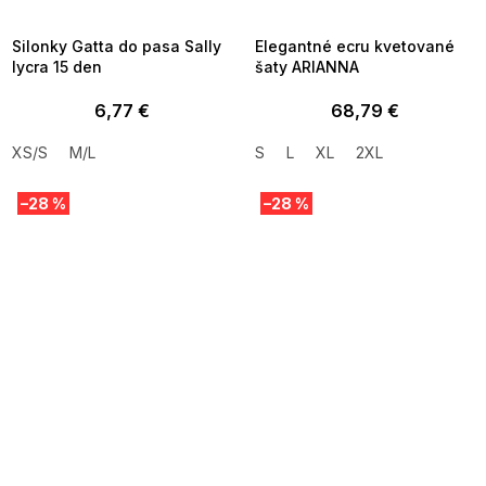
09:00
09:00
Silonky Gatta do pasa Sally
Elegantné ecru kvetované
lycra 15 den
šaty ARIANNA
6,77 €
68,79 €
XS/S
M/L
S
L
XL
2XL
–28 %
–28 %