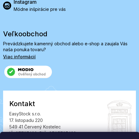
Instagram
Módne inšpirácie pre vás
Veľkoobchod
Prevádzkujete kamenný obchod alebo e-shop a zaujala Vás
naša ponuka tovaru?
Viac informácií
Kontakt
EasyStock s.r.o.
17. listopadu 220
549 41 Červený Kostelec
IČ: 07727402, DIČ: CZ07727402