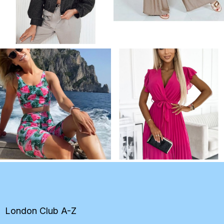
Z
á
p
ä
t
London Club A-Z
i