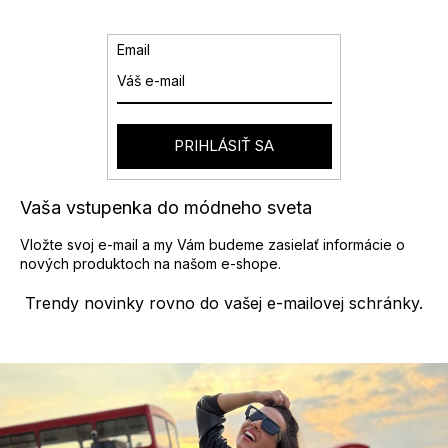
k
c
o
i
v
e
Email
a
p
n
r
i
v
e
k
y
PRIHLÁSIŤ SA
v
ý
p
Vaša vstupenka do módneho sveta
i
s
Vložte svoj e-mail a my Vám budeme zasielať informácie o
u
nových produktoch na našom e-shope.
Trendy novinky rovno do vašej e-mailovej schránky.