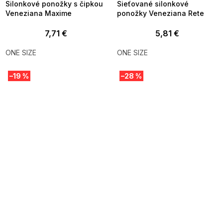
Silonkové ponožky s čipkou
Sieťované silonkové
Veneziana Maxime
ponožky Veneziana Rete
7,71 €
5,81 €
ONE SIZE
ONE SIZE
–19 %
–28 %
SUMMER SALE -35% ?
SUMMER SALE -35% ?
MMER35:35:EUR:P:f!2026-
G_SUMMER35:35:EUR:P:f!2026-
8-04-09:01,2026-08-10-
08-04-09:01,2026-08-10-