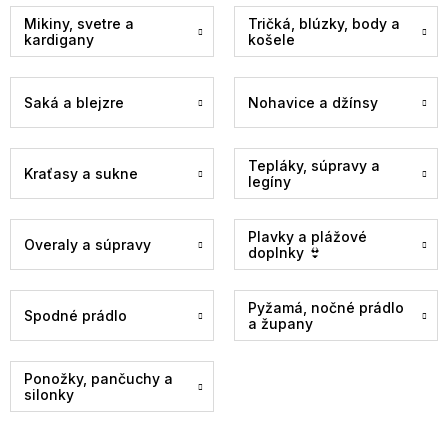
Mikiny, svetre a
Tričká, blúzky, body a
kardigany
košele
Saká a blejzre
Nohavice a džínsy
Tepláky, súpravy a
Kraťasy a sukne
legíny
Plavky a plážové
Overaly a súpravy
doplnky 👙
Pyžamá, nočné prádlo
Spodné prádlo
a župany
Ponožky, pančuchy a
silonky