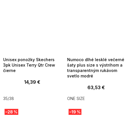
SUMMER SALE -35% ?
SUMMER SALE -35% ?
MMER35:35:EUR:P:f!2026-
G_SUMMER35:35:EUR:P:f!2026-
8-04-09:01,2026-08-10-
08-04-09:01,2026-08-10-
09:00
09:00
Unisex ponožky Skechers
Numoco dlhé lesklé večerné
3pk Unisex Terry Qtr Crew
šaty plus size s výstrihom a
čierne
transparentným rukávom
svetlo modré
14,39 €
63,53 €
35/38
ONE SIZE
–28 %
–19 %