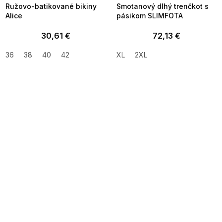
Ružovo-batikované bikiny
Smotanový dlhý trenčkot s
Alice
pásikom SLIMFOTA
30,61 €
72,13 €
36
38
40
42
XL
2XL
SUMMER SALE -35% ?
SUMMER SALE -35% ?
MMER35:35:EUR:P:f!2026-
G_SUMMER35:35:EUR:P:f!2026-