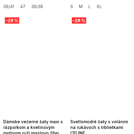
39/41
47
36/38
S
M
L
XL
–28 %
–28 %
SUMMER SALE -35% ?
SUMMER SALE -35% ?
MMER35:35:EUR:P:f!2026-
G_SUMMER35:35:EUR:P:f!2026-
8-04-09:01,2026-08-10-
08-04-09:01,2026-08-10-
09:00
09:00
Dámske večerné šaty maxi s
Svetlomodré šaty s volánmi
rázporkom a kvetinovým
na rukávoch s trblietkami
motívom ruží maslovo žltej
CELINE