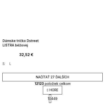
SUMMER SALE -35% ?
MMER35:35:EUR:P:f!2026-
8-04-09:01,2026-08-10-
09:00
Dámske tričko Dstreet
LISTRA béžovej
32,52 €
S
L
NAČÍTAŤ 27 ĎALŠÍCH
12123
položiek celkom
O
HORE
v
S
l
1
449
t
á
r