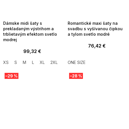
SUMMER SALE -35% ?
SUMMER SALE -35% ?
MMER35:35:EUR:P:f!2026-
G_SUMMER35:35:EUR:P:f!2026-
8-04-09:01,2026-08-10-
08-04-09:01,2026-08-10-
09:00
09:00
Dámske midi šaty s
Romantické maxi šaty na
prekladaným výstrihom a
svadbu s vyšívanou čipkou
trblietavým efektom svetlo
a tylom svetlo modré
modrej
76,42 €
99,32 €
XS
S
M
L
XL
2XL
ONE SIZE
–29 %
–28 %