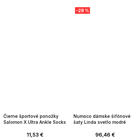
–28 %
SUMMER SALE -35% ?
SUMMER SALE -35% ?
MMER35:35:EUR:P:f!2026-
G_SUMMER35:35:EUR:P:f!2026-
8-04-09:01,2026-08-10-
08-04-09:01,2026-08-10-
09:00
09:00
Čierne športové ponožky
Numoco dámske šifónové
Salomon X Ultra Ankle Socks
šaty Linda svetlo modré
11,53 €
96,46 €