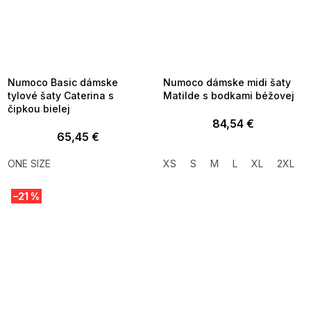
SUMMER SALE -35% ?
SUMMER SALE -35% ?
MMER35:35:EUR:P:f!2026-
G_SUMMER35:35:EUR:P:f!2026-
8-04-09:01,2026-08-10-
08-04-09:01,2026-08-10-
09:00
09:00
Numoco Basic dámske
Numoco dámske midi šaty
tylové šaty Caterina s
Matilde s bodkami béžovej
čipkou bielej
84,54 €
65,45 €
ONE SIZE
XS
S
M
L
XL
2XL
–21 %