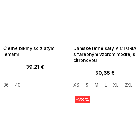
SUMMER SALE -35% ?
SUMMER SALE -35% ?
MMER35:35:EUR:P:f!2026-
G_SUMMER35:35:EUR:P:f!2026-
8-04-09:01,2026-08-10-
08-04-09:01,2026-08-10-
09:00
09:00
Čierne bikiny so zlatými
Dámske letné šaty VICTORIA
lemami
s farebným vzorom modrej s
citrónovou
39,21 €
50,65 €
36
40
XS
S
M
L
XL
2XL
–28 %