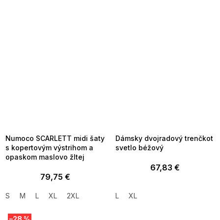
SUMMER SALE -35% ?
SUMMER SALE -35% ?
MMER35:35:EUR:P:f!2026-
G_SUMMER35:35:EUR:P:f!2026-
8-04-09:01,2026-08-10-
08-04-09:01,2026-08-10-
09:00
09:00
Numoco SCARLETT midi šaty
Dámsky dvojradový trenčkot
s kopertovým výstrihom a
svetlo béžový
opaskom maslovo žltej
67,83 €
79,75 €
S
M
L
XL
2XL
L
XL
–28 %