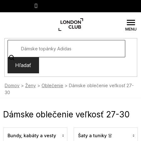
Prejsť
na
obsah
Hľadať
Domov
Ženy
Oblečenie
Dámske oblečenie veľkosť 27-
30
Dámske oblečenie veľkosť 27-30
Bundy, kabáty a vesty
Šaty a tuniky 👗