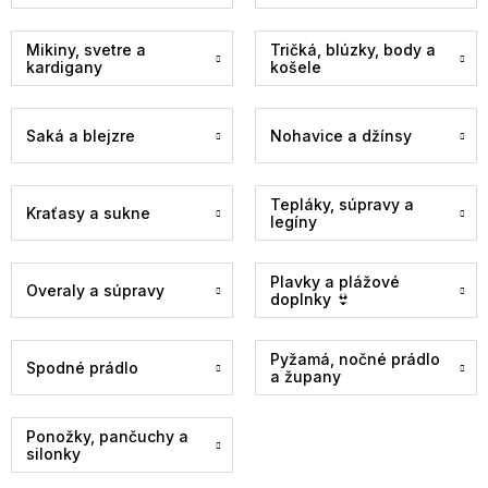
Mikiny, svetre a
Tričká, blúzky, body a
kardigany
košele
Saká a blejzre
Nohavice a džínsy
Tepláky, súpravy a
Kraťasy a sukne
legíny
Plavky a plážové
Overaly a súpravy
doplnky 👙
Pyžamá, nočné prádlo
Spodné prádlo
a župany
Ponožky, pančuchy a
silonky