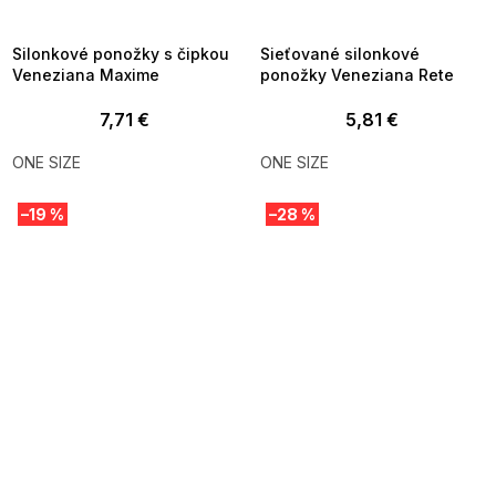
8-04-09:01,2026-08-10-
08-04-09:01,2026-08-10-
09:00
09:00
Silonkové ponožky s čipkou
Sieťované silonkové
Veneziana Maxime
ponožky Veneziana Rete
7,71 €
5,81 €
ONE SIZE
ONE SIZE
–19 %
–28 %