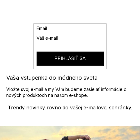
d
á
a
n
k
c
o
i
v
e
Email
a
p
n
r
i
v
e
k
y
PRIHLÁSIŤ SA
v
ý
p
Vaša vstupenka do módneho sveta
i
s
Vložte svoj e-mail a my Vám budeme zasielať informácie o
u
nových produktoch na našom e-shope.
Trendy novinky rovno do vašej e-mailovej schránky.