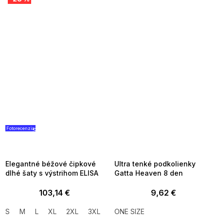
Fotorecenzia
SUMMER SALE -35% ?
SUMMER SALE -35% ?
G_SUMMER35:35:EUR:P:f!2026-
G_SUMMER35:35:EUR:P:f!2026-
08-04-09:01,2026-08-10-
08-04-09:01,2026-08-10-
09:00
09:00
Elegantné béžové čipkové
Ultra tenké podkolienky
dlhé šaty s výstrihom ELISA
Gatta Heaven 8 den
103,14 €
9,62 €
S
M
L
XL
2XL
3XL
ONE SIZE