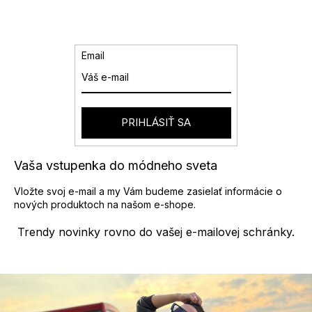
á
a
n
k
c
o
i
v
e
Email
a
p
n
r
i
v
e
k
y
PRIHLÁSIŤ SA
v
ý
p
Vaša vstupenka do módneho sveta
i
s
Vložte svoj e-mail a my Vám budeme zasielať informácie o
u
nových produktoch na našom e-shope.
Trendy novinky rovno do vašej e-mailovej schránky.