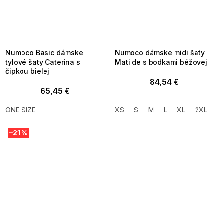
SUMMER SALE -35% ?
SUMMER SALE -35% ?
MMER35:35:EUR:P:f!2026-
G_SUMMER35:35:EUR:P:f!2026-
8-04-09:01,2026-08-10-
08-04-09:01,2026-08-10-
09:00
09:00
Numoco Basic dámske
Numoco dámske midi šaty
tylové šaty Caterina s
Matilde s bodkami béžovej
čipkou bielej
84,54 €
65,45 €
ONE SIZE
XS
S
M
L
XL
2XL
–21 %