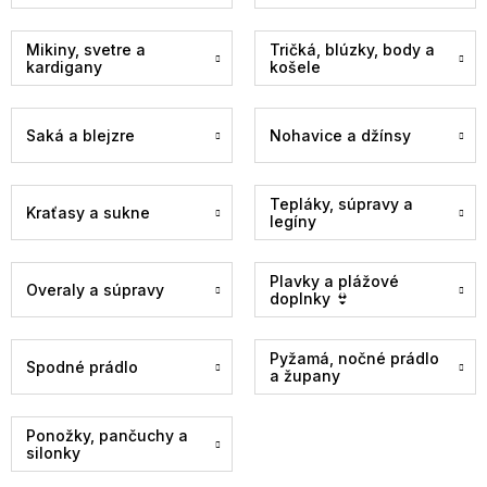
Mikiny, svetre a
Tričká, blúzky, body a
kardigany
košele
Saká a blejzre
Nohavice a džínsy
Tepláky, súpravy a
Kraťasy a sukne
legíny
Plavky a plážové
Overaly a súpravy
doplnky 👙
Pyžamá, nočné prádlo
Spodné prádlo
a župany
Ponožky, pančuchy a
silonky