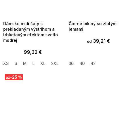
SUMMER SALE -35% ?
SUMMER SALE -35% ?
MMER35:35:EUR:P:f!2026-
G_SUMMER35:35:EUR:P:f!2026-
8-04-09:01,2026-08-10-
08-04-09:01,2026-08-10-
09:00
09:00
Dámske midi šaty s
Čierne bikiny so zlatými
prekladaným výstrihom a
lemami
trblietavým efektom svetlo
modrej
39,21 €
od
99,32 €
XS
S
M
L
XL
2XL
36
40
42
–25 %
až