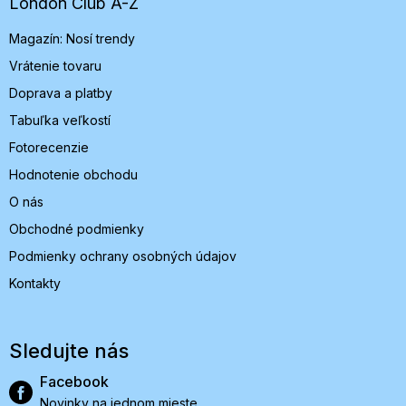
t
London Club A-Z
i
Magazín: Nosí trendy
e
Vrátenie tovaru
Doprava a platby
Tabuľka veľkostí
Fotorecenzie
Hodnotenie obchodu
O nás
Obchodné podmienky
Podmienky ochrany osobných údajov
Kontakty
Sledujte nás
Facebook
Novinky na jednom mieste