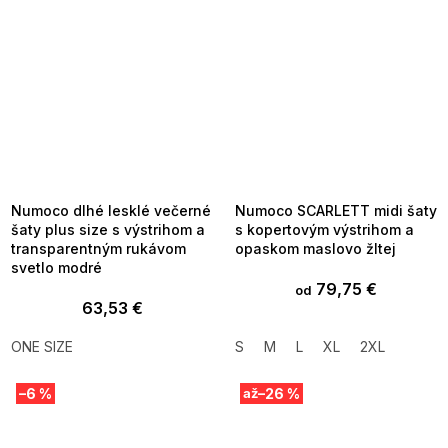
SUMMER SALE -35% ?
SUMMER SALE -35% ?
MMER35:35:EUR:P:f!2026-
G_SUMMER35:35:EUR:P:f!2026-
8-04-09:01,2026-08-10-
08-04-09:01,2026-08-10-
09:00
09:00
Numoco dlhé lesklé večerné
Numoco SCARLETT midi šaty
šaty plus size s výstrihom a
s kopertovým výstrihom a
transparentným rukávom
opaskom maslovo žltej
svetlo modré
79,75 €
od
63,53 €
ONE SIZE
S
M
L
XL
2XL
–6 %
–26 %
až