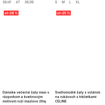
39/41
47
36/38
S
M
L
XL
–26 %
–25 %
až
až
SUMMER SALE -35% ?
SUMMER SALE -35% ?
MMER35:35:EUR:P:f!2026-
G_SUMMER35:35:EUR:P:f!2026-
8-04-09:01,2026-08-10-
08-04-09:01,2026-08-10-
09:00
09:00
Dámske večerné šaty maxi s
Svetlomodré šaty s volánmi
rázporkom a kvetinovým
na rukávoch s trblietkami
motívom ruží maslovo žltej
CELINE