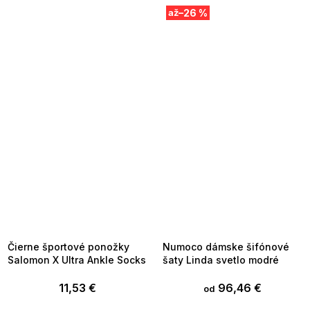
–26 %
až
SUMMER SALE -35% ?
SUMMER SALE -35% ?
MMER35:35:EUR:P:f!2026-
G_SUMMER35:35:EUR:P:f!2026-
8-04-09:01,2026-08-10-
08-04-09:01,2026-08-10-
09:00
09:00
Čierne športové ponožky
Numoco dámske šifónové
Salomon X Ultra Ankle Socks
šaty Linda svetlo modré
11,53 €
96,46 €
od