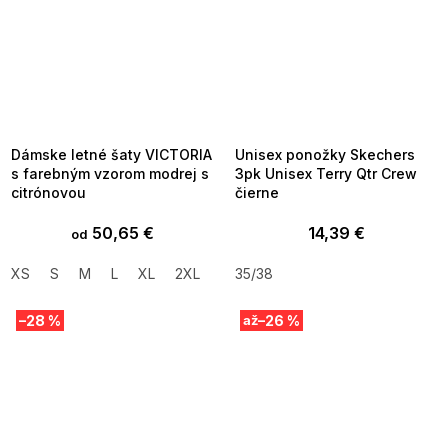
SUMMER SALE -35% ?
SUMMER SALE -35% ?
MMER35:35:EUR:P:f!2026-
G_SUMMER35:35:EUR:P:f!2026-
8-04-09:01,2026-08-10-
08-04-09:01,2026-08-10-
09:00
09:00
Dámske letné šaty VICTORIA
Unisex ponožky Skechers
s farebným vzorom modrej s
3pk Unisex Terry Qtr Crew
citrónovou
čierne
50,65 €
14,39 €
od
XS
S
M
L
XL
2XL
35/38
–28 %
–26 %
až