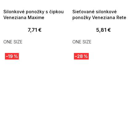
09:00
09:00
Silonkové ponožky s čipkou
Sieťované silonkové
Veneziana Maxime
ponožky Veneziana Rete
7,71 €
5,81 €
ONE SIZE
ONE SIZE
–19 %
–28 %