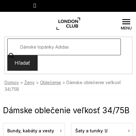
Prejsť
na
obsah
Hľadať
Domov
Ženy
Oblečenie
Dámske oblečenie veľkosť
34/75B
Dámske oblečenie veľkosť 34/75B
Bundy, kabáty a vesty
Šaty a tuniky 👗