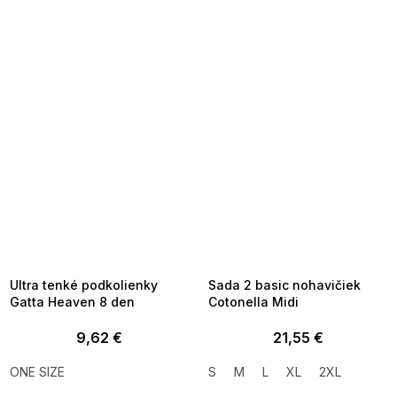
SUMMER SALE -35% ?
SUMMER SALE -35% ?
MMER35:35:EUR:P:f!2026-
G_SUMMER35:35:EUR:P:f!2026-
8-04-09:01,2026-08-10-
08-04-09:01,2026-08-10-
09:00
09:00
Ultra tenké podkolienky
Sada 2 basic nohavičiek
Gatta Heaven 8 den
Cotonella Midi
9,62 €
21,55 €
ONE SIZE
S
M
L
XL
2XL