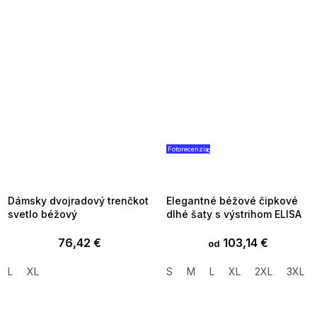
Fotorecenzia
SUMMER SALE -35% ?
SUMMER SALE -35% ?
MMER35:35:EUR:P:f!2026-
G_SUMMER35:35:EUR:P:f!2026
8-04-09:01,2026-08-10-
08-04-09:01,2026-08-10-
09:00
09:00
Dámsky dvojradový trenčkot
Elegantné béžové čipkové
svetlo béžový
dlhé šaty s výstrihom ELISA
76,42 €
103,14 €
od
L
XL
S
M
L
XL
2XL
3XL