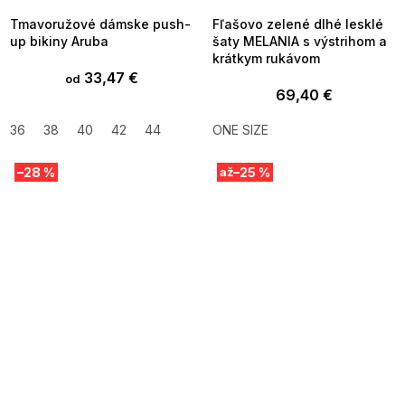
Tmavoružové dámske push-
Fľašovo zelené dlhé lesklé
up bikiny Aruba
šaty MELANIA s výstrihom a
krátkym rukávom
33,47 €
od
69,40 €
36
38
40
42
44
ONE SIZE
–28 %
–25 %
až