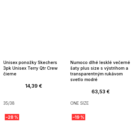
SUMMER SALE -35% ?
SUMMER SALE -35% ?
MMER35:35:EUR:P:f!2026-
G_SUMMER35:35:EUR:P:f!2026-
8-04-09:01,2026-08-10-
08-04-09:01,2026-08-10-
09:00
09:00
Unisex ponožky Skechers
Numoco dlhé lesklé večerné
3pk Unisex Terry Qtr Crew
šaty plus size s výstrihom a
čierne
transparentným rukávom
svetlo modré
14,39 €
63,53 €
35/38
ONE SIZE
–28 %
–19 %