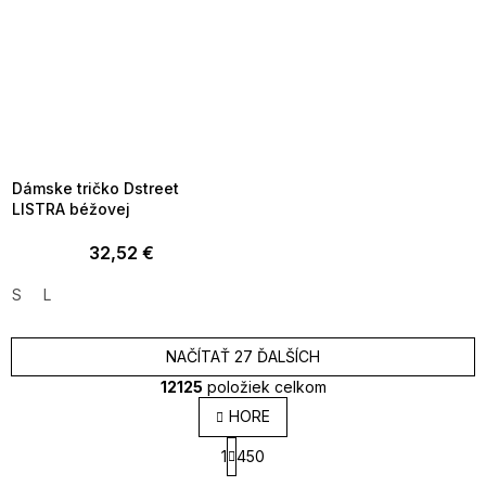
SUMMER SALE -35% ?
MMER35:35:EUR:P:f!2026-
8-04-09:01,2026-08-10-
09:00
Dámske tričko Dstreet
LISTRA béžovej
32,52 €
S
L
NAČÍTAŤ 27 ĎALŠÍCH
12125
položiek celkom
O
HORE
v
S
l
1
450
t
á
r