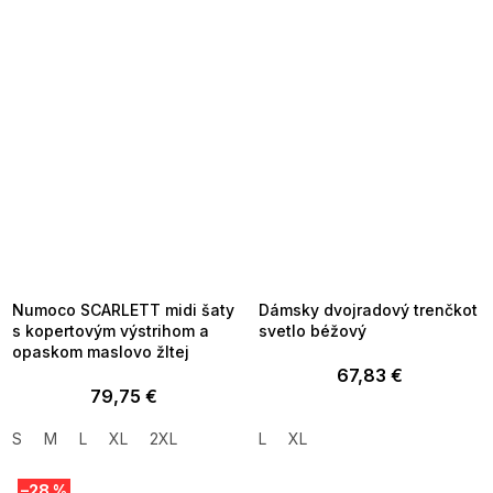
SUMMER SALE -35% ?
SUMMER SALE -35% ?
MMER35:35:EUR:P:f!2026-
G_SUMMER35:35:EUR:P:f!2026-
8-04-09:01,2026-08-10-
08-04-09:01,2026-08-10-
09:00
09:00
Numoco SCARLETT midi šaty
Dámsky dvojradový trenčkot
s kopertovým výstrihom a
svetlo béžový
opaskom maslovo žltej
67,83 €
79,75 €
S
M
L
XL
2XL
L
XL
–28 %