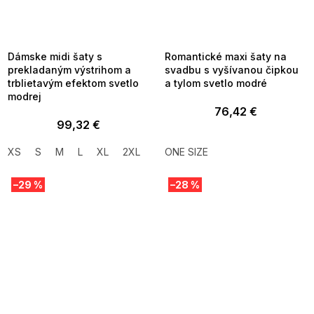
SUMMER SALE -35% ?
SUMMER SALE -35% ?
MMER35:35:EUR:P:f!2026-
G_SUMMER35:35:EUR:P:f!2026-
8-04-09:01,2026-08-10-
08-04-09:01,2026-08-10-
09:00
09:00
Dámske midi šaty s
Romantické maxi šaty na
prekladaným výstrihom a
svadbu s vyšívanou čipkou
trblietavým efektom svetlo
a tylom svetlo modré
modrej
76,42 €
99,32 €
XS
S
M
L
XL
2XL
ONE SIZE
–29 %
–28 %