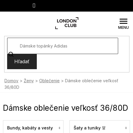
Prejsť
na
obsah
Hľadať
Domov
Ženy
Oblečenie
Dámske oblečenie veľkosť
36/80D
Dámske oblečenie veľkosť 36/80D
Bundy, kabáty a vesty
Šaty a tuniky 👗