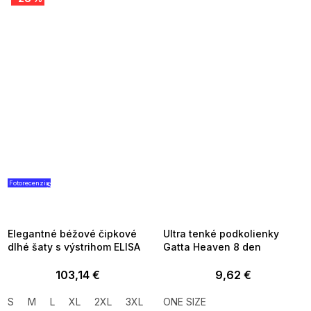
Fotorecenzia
SUMMER SALE -35% ?
SUMMER SALE -35% ?
G_SUMMER35:35:EUR:P:f!2026-
G_SUMMER35:35:EUR:P:f!2026-
08-04-09:01,2026-08-10-
08-04-09:01,2026-08-10-
09:00
09:00
Elegantné béžové čipkové
Ultra tenké podkolienky
dlhé šaty s výstrihom ELISA
Gatta Heaven 8 den
103,14 €
9,62 €
S
M
L
XL
2XL
3XL
ONE SIZE