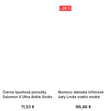
–28 %
SUMMER SALE -35% ?
SUMMER SALE -35% ?
MMER35:35:EUR:P:f!2026-
G_SUMMER35:35:EUR:P:f!2026-
8-04-09:01,2026-08-10-
08-04-09:01,2026-08-10-
09:00
09:00
Čierne športové ponožky
Numoco dámske šifónové
Salomon X Ultra Ankle Socks
šaty Linda svetlo modré
11,53 €
96,46 €