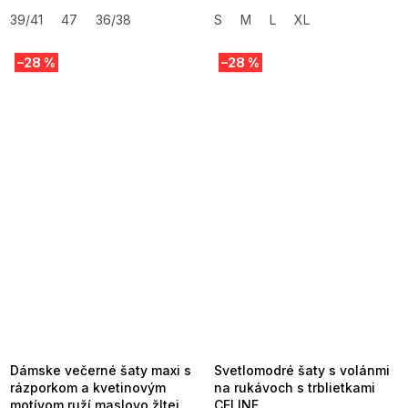
39/41
47
36/38
S
M
L
XL
–28 %
–28 %
SUMMER SALE -35% ?
SUMMER SALE -35% ?
MMER35:35:EUR:P:f!2026-
G_SUMMER35:35:EUR:P:f!2026-
8-04-09:01,2026-08-10-
08-04-09:01,2026-08-10-
09:00
09:00
Dámske večerné šaty maxi s
Svetlomodré šaty s volánmi
rázporkom a kvetinovým
na rukávoch s trblietkami
motívom ruží maslovo žltej
CELINE