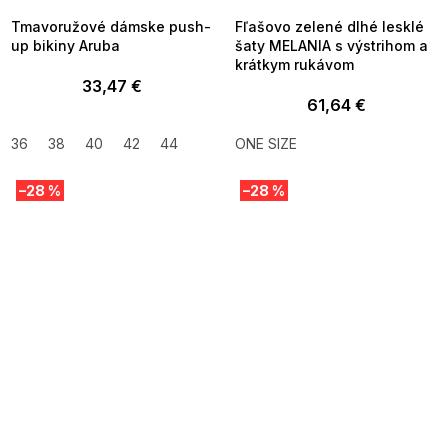
Tmavoružové dámske push-
Fľašovo zelené dlhé lesklé
up bikiny Aruba
šaty MELANIA s výstrihom a
krátkym rukávom
33,47 €
61,64 €
36
38
40
42
44
ONE SIZE
–28 %
–28 %