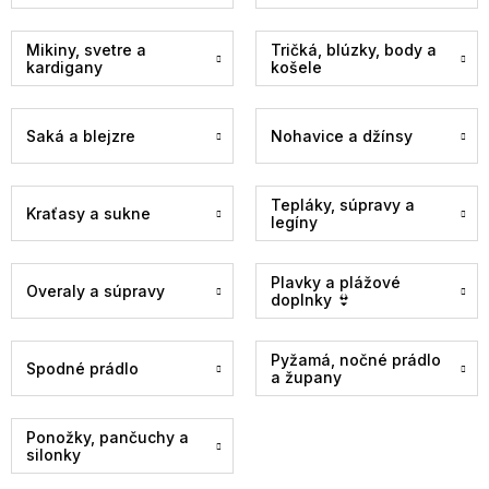
Mikiny, svetre a
Tričká, blúzky, body a
kardigany
košele
Saká a blejzre
Nohavice a džínsy
Tepláky, súpravy a
Kraťasy a sukne
legíny
Plavky a plážové
Overaly a súpravy
doplnky 👙
Pyžamá, nočné prádlo
Spodné prádlo
a župany
Ponožky, pančuchy a
silonky