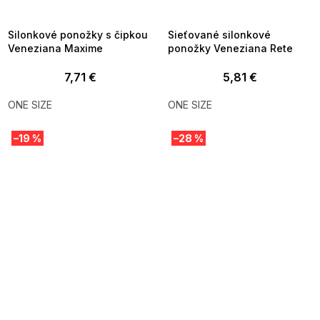
8-04-09:01,2026-08-10-
08-04-09:01,2026-08-10-
09:00
09:00
Silonkové ponožky s čipkou
Sieťované silonkové
Veneziana Maxime
ponožky Veneziana Rete
7,71 €
5,81 €
ONE SIZE
ONE SIZE
–19 %
–28 %