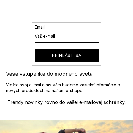
d
á
a
n
k
c
o
i
v
e
Email
a
p
n
r
i
v
e
k
y
PRIHLÁSIŤ SA
v
ý
p
Vaša vstupenka do módneho sveta
i
s
Vložte svoj e-mail a my Vám budeme zasielať informácie o
u
nových produktoch na našom e-shope.
Trendy novinky rovno do vašej e-mailovej schránky.