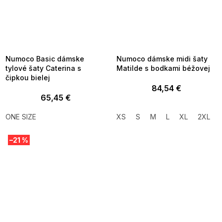
SUMMER SALE -35% ?
SUMMER SALE -35% ?
MMER35:35:EUR:P:f!2026-
G_SUMMER35:35:EUR:P:f!2026-
8-04-09:01,2026-08-10-
08-04-09:01,2026-08-10-
09:00
09:00
Numoco Basic dámske
Numoco dámske midi šaty
tylové šaty Caterina s
Matilde s bodkami béžovej
čipkou bielej
84,54 €
65,45 €
ONE SIZE
XS
S
M
L
XL
2XL
–21 %