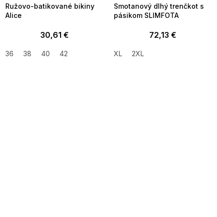
Ružovo-batikované bikiny
Smotanový dlhý trenčkot s
Alice
pásikom SLIMFOTA
30,61 €
72,13 €
36
38
40
42
XL
2XL
SUMMER SALE -35% ?
SUMMER SALE -35% ?
MMER35:35:EUR:P:f!2026-
G_SUMMER35:35:EUR:P:f!2026-