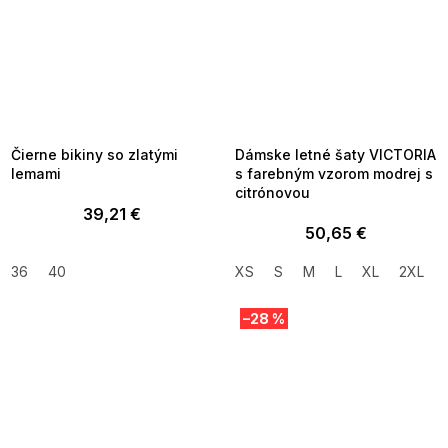
SUMMER SALE -35% ?
SUMMER SALE -35% ?
MMER35:35:EUR:P:f!2026-
G_SUMMER35:35:EUR:P:f!2026-
8-04-09:01,2026-08-10-
08-04-09:01,2026-08-10-
09:00
09:00
Čierne bikiny so zlatými
Dámske letné šaty VICTORIA
lemami
s farebným vzorom modrej s
citrónovou
39,21 €
50,65 €
36
40
XS
S
M
L
XL
2XL
–28 %