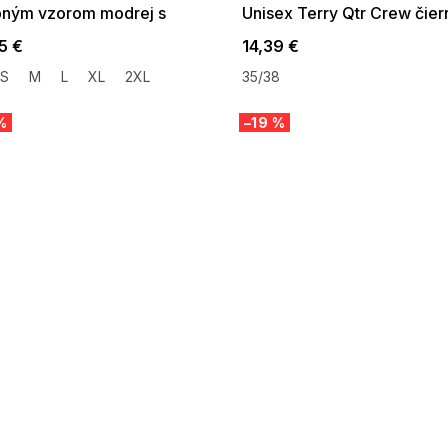
bným vzorom modrej s
Unisex Terry Qtr Crew čier
ónovou
5 €
14,39 €
S
M
L
XL
2XL
35/38
%
–19 %