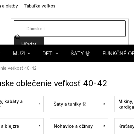
 a platby
Tabuľka veľkostí
Fotorecenzie
Hodnotenie obcho
Hľadať
MUŽI
DETI
ŠATY 👗
FUNKČNÉ OB
košík
nie veľkosť 40-42
ske oblečenie veľkosť 40-42
y, kabáty a
Mikiny,
Šaty a tuniky 👗
y
kardig
a blejzre
Nohavice a džínsy
Kraťas