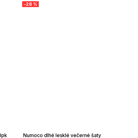
–28 %
SUMMER SALE -35% ?
G_SUMMER35:35:EUR:P:f!2026-
08-04-09:01,2026-08-10-
09:00
3pk
Numoco dlhé lesklé večerné šaty