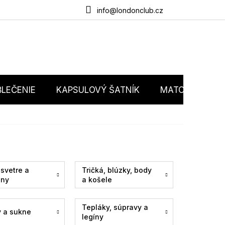
du
O nás
Obchodné podmienky
Podmienky ochrany osobný
info@londonclub.cz
LEČENIE
KAPSULOVÝ ŠATNÍK
MATCHY MATC
 svetre a
Tričká, blúzky, body
any
a košele
Tepláky, súpravy a
y a sukne
legíny