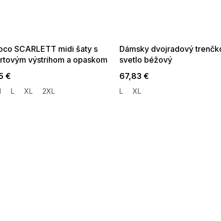
 SALE -35% ?
SUMMER SALE -35% ?
:35:EUR:P:f!2026-
G_SUMMER35:35:EUR:P:f!2026-
:01,2026-08-10-
08-04-09:01,2026-08-10-
09:00
09:00
co SCARLETT midi šaty s
Dámsky dvojradový trenčk
rtovým výstrihom a opaskom
svetlo béžový
vo žltej
5 €
67,83 €
M
L
XL
2XL
L
XL