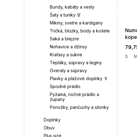
EVANA
1
SUMMER
Bundy, kabáty a vesty
Celulóza
2
G_SUMMER35
38-42
1
Šaty a tuniky 👗
08-04-09
EWLON
8
Mikiny, svetre a kardigany
95 % viskóza
3
39-41
3
Numo
Tričká, blúzky, body a košele
FANCY
2
kope
Triacetát
1
Saká a blejzre
39/41
1
maslo
FIGL
1199
Nohavice a džínsy
79,7
Poyester
1
Kraťasy a sukne
40
307
S
FILA
2
Tepláky, súpravy a legíny
Micro-modal
2
40/42
3
Overaly a súpravy
FIORE
33
Plavky a plážové doplnky 👙
69 % bavlna
1
42
254
Spodné prádlo
FOR FITNESS
12
Pyžamá, nočné prádlo a
Papier
2
župany
42-46
1
FUNNY DAY
5
Ponožky, pančuchy a silonky
Papírová sláma
6
44
55
Doplnky
GABIDAR
15
Rostlinné vlákno
2
Obuv
45
1
gabriella
20
Plus size