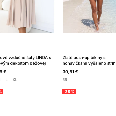
 SALE -35% ?
SUMMER SALE -35% ?
:35:EUR:P:f!2026-
G_SUMMER35:35:EUR:P:f!2026-
:01,2026-08-10-
08-04-09:01,2026-08-10-
09:00
09:00
nové vzdušné šaty LINDA s
Zlaté push-up bikiny s
ovým dekoltom béžovej
nohavičkami vyššieho strih
Alice-26/G kolor P32
6 €
30,61 €
M
L
XL
36
%
–28 %