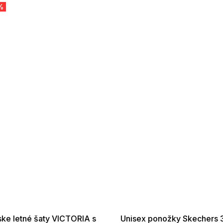
%
 SALE -35% ?
SUMMER SALE -35% ?
:35:EUR:P:f!2026-
G_SUMMER35:35:EUR:P:f!2026-
:01,2026-08-10-
08-04-09:01,2026-08-10-
09:00
09:00
ke letné šaty VICTORIA s
Unisex ponožky Skechers 