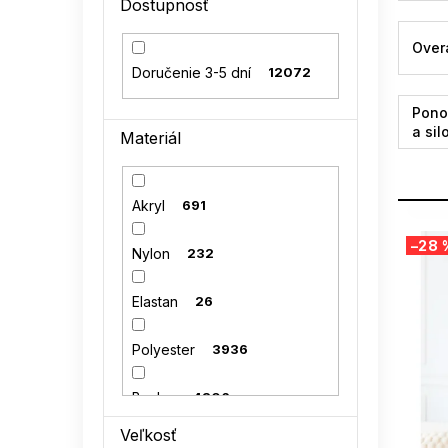
Dostupnosť
l
Over
Doručenie 3-5 dní
12072
Pono
a sil
Materiál
Akryl
691
V
–28 
ý
Nylon
232
p
i
Elastan
26
s
p
Polyester
3936
r
o
Bavlna
4306
d
u
Veľkosť
Eko semiš
1