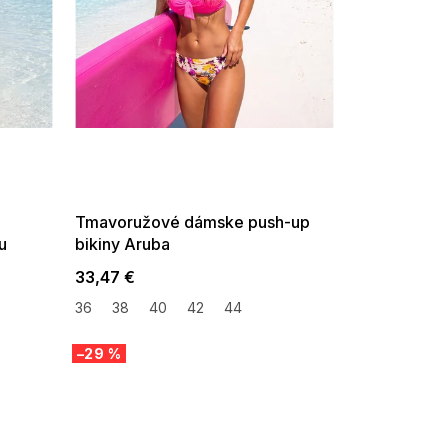
SUMMER SALE -35% ?
G_SUMMER35:35:EUR:P:f!2026-
08-04-09:01,2026-08-10-
09:00
Tmavoružové dámske push-up
u
bikiny Aruba
33,47 €
36
38
40
42
44
–29 %