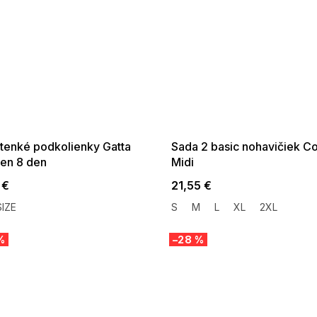
 SALE -35% ?
SUMMER SALE -35% ?
:35:EUR:P:f!2026-
G_SUMMER35:35:EUR:P:f!2026-
:01,2026-08-10-
08-04-09:01,2026-08-10-
09:00
09:00
 tenké podkolienky Gatta
Sada 2 basic nohavičiek Co
en 8 den
Midi
 €
21,55 €
IZE
S
M
L
XL
2XL
%
–28 %