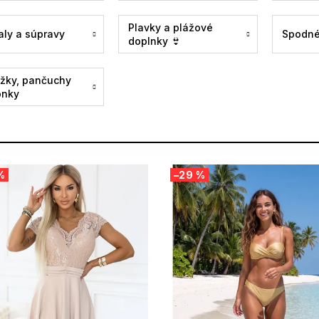
Plavky a plážové
aly a súpravy
Spodné
doplnky 👙
žky, pančuchy
onky
%
–29 %