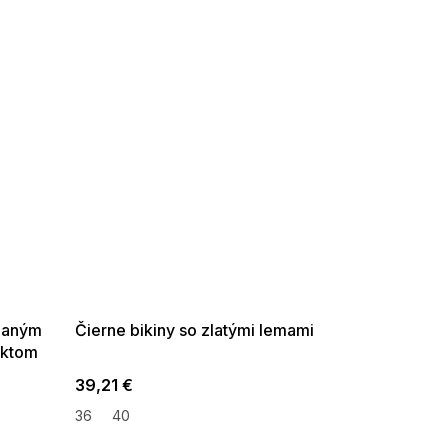
SUMMER SALE -35% ?
G_SUMMER35:35:EUR:P:f!2026-
08-04-09:01,2026-08-10-
09:00
adaným
Čierne bikiny so zlatými lemami
ektom
39,21 €
36
40