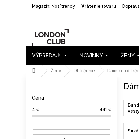
Prejsť
Magazín: Nosí trendy
Vrátenie tovaru
Doprava
na
obsah
VÝPREDAJ‼️
NOVINKY
ŽENY
Nákupný
Prázdny 
košík
Domov
Ženy
Oblečenie
Dámske obleče
B
Dám
o
č
Cena
n
Bund
ý
4
€
441
€
vest
p
a
n
Saká 
e