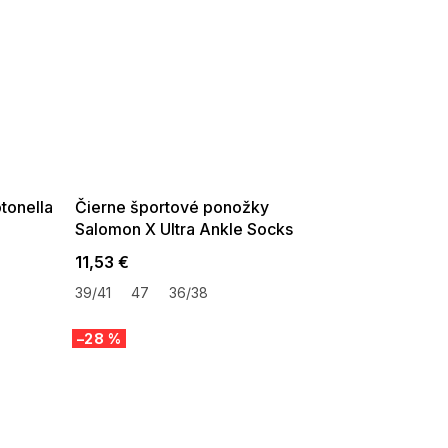
SUMMER SALE -35% ?
G_SUMMER35:35:EUR:P:f!2026-
08-04-09:01,2026-08-10-
09:00
tonella
Čierne športové ponožky
Salomon X Ultra Ankle Socks
11,53 €
39/41
47
36/38
–28 %