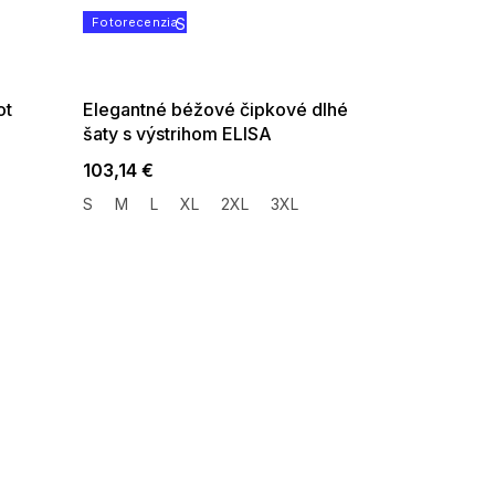
Fotorecenzia
SUMMER SALE -35% ?
G_SUMMER35:35:EUR:P:f!2026-
08-04-09:01,2026-08-10-
09:00
ot
Elegantné béžové čipkové dlhé
šaty s výstrihom ELISA
103,14 €
S
M
L
XL
2XL
3XL