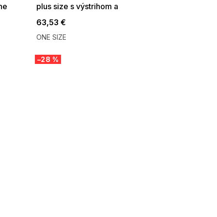
ne
plus size s výstrihom a
transparentným rukávom svetlo
63,53 €
modré
ONE SIZE
–28 %