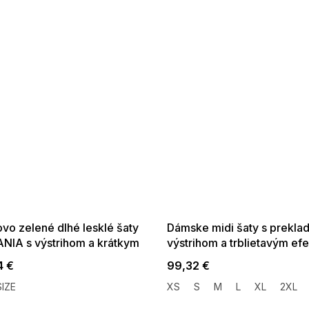
 SALE -35% ?
SUMMER SALE -35% ?
:35:EUR:P:f!2026-
G_SUMMER35:35:EUR:P:f!2026-
:01,2026-08-10-
08-04-09:01,2026-08-10-
09:00
09:00
vo zelené dlhé lesklé šaty
Dámske midi šaty s prekl
NIA s výstrihom a krátkym
výstrihom a trblietavým ef
vom
svetlo modrej
4 €
99,32 €
IZE
XS
S
M
L
XL
2XL