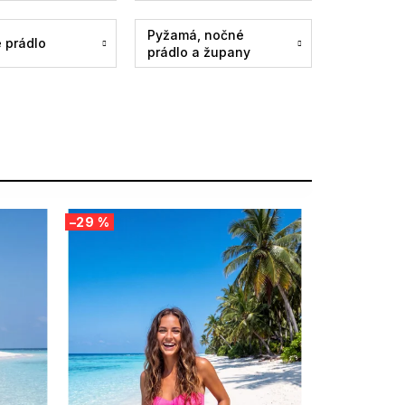
Pyžamá, nočné
 prádlo
prádlo a župany
–29 %