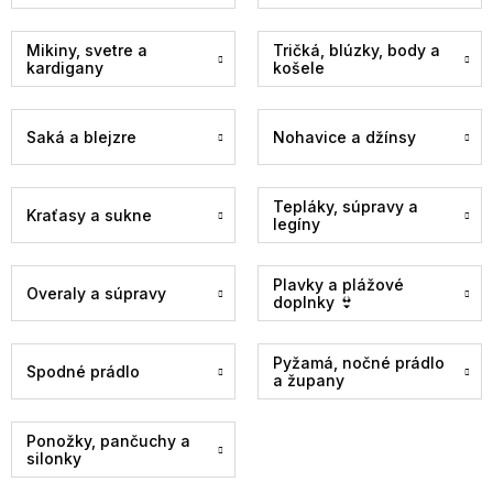
Mikiny, svetre a
Tričká, blúzky, body a
kardigany
košele
Saká a blejzre
Nohavice a džínsy
Tepláky, súpravy a
Kraťasy a sukne
legíny
Plavky a plážové
Overaly a súpravy
doplnky 👙
Pyžamá, nočné prádlo
Spodné prádlo
a župany
Ponožky, pančuchy a
silonky