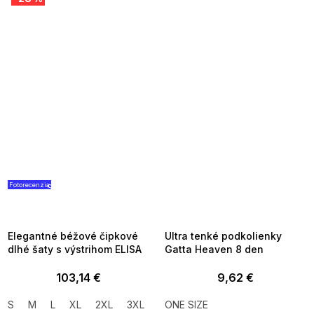
Fotorecenzia
SUMMER SALE -35% ?
SUMMER SALE -35% ?
G_SUMMER35:35:EUR:P:f!2026-
G_SUMMER35:35:EUR:P:f!2026-
08-04-09:01,2026-08-10-
08-04-09:01,2026-08-10-
09:00
09:00
Elegantné béžové čipkové
Ultra tenké podkolienky
dlhé šaty s výstrihom ELISA
Gatta Heaven 8 den
103,14 €
9,62 €
S
M
L
XL
2XL
3XL
ONE SIZE