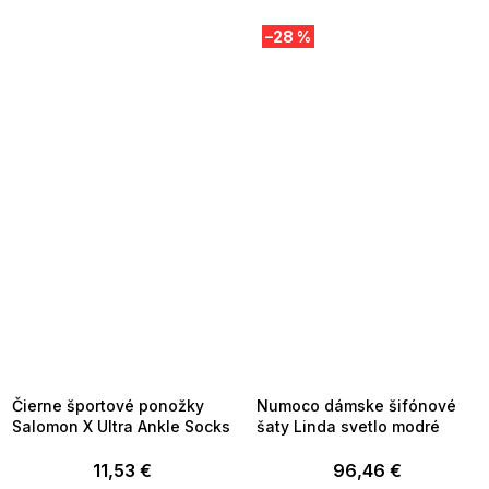
–28 %
SUMMER SALE -35% ?
SUMMER SALE -35% ?
MMER35:35:EUR:P:f!2026-
G_SUMMER35:35:EUR:P:f!2026-
8-04-09:01,2026-08-10-
08-04-09:01,2026-08-10-
09:00
09:00
Čierne športové ponožky
Numoco dámske šifónové
Salomon X Ultra Ankle Socks
šaty Linda svetlo modré
11,53 €
96,46 €