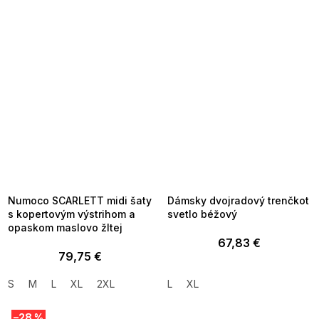
SUMMER SALE -35% ?
SUMMER SALE -35% ?
MMER35:35:EUR:P:f!2026-
G_SUMMER35:35:EUR:P:f!2026-
8-04-09:01,2026-08-10-
08-04-09:01,2026-08-10-
09:00
09:00
Numoco SCARLETT midi šaty
Dámsky dvojradový trenčkot
s kopertovým výstrihom a
svetlo béžový
opaskom maslovo žltej
67,83 €
79,75 €
S
M
L
XL
2XL
L
XL
–28 %