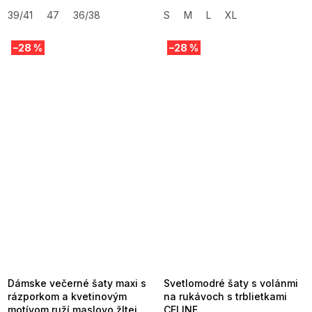
39/41
47
36/38
S
M
L
XL
–28 %
–28 %
SUMMER SALE -35% ?
SUMMER SALE -35% ?
MMER35:35:EUR:P:f!2026-
G_SUMMER35:35:EUR:P:f!2026-
8-04-09:01,2026-08-10-
08-04-09:01,2026-08-10-
09:00
09:00
Dámske večerné šaty maxi s
Svetlomodré šaty s volánmi
rázporkom a kvetinovým
na rukávoch s trblietkami
motívom ruží maslovo žltej
CELINE