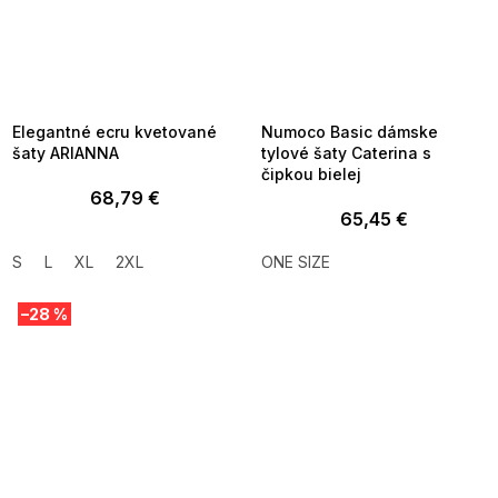
SUMMER SALE -35% ?
SUMMER SALE -35% ?
MMER35:35:EUR:P:f!2026-
G_SUMMER35:35:EUR:P:f!2026-
8-04-09:01,2026-08-10-
08-04-09:01,2026-08-10-
09:00
09:00
Elegantné ecru kvetované
Numoco Basic dámske
šaty ARIANNA
tylové šaty Caterina s
čipkou bielej
68,79 €
65,45 €
S
L
XL
2XL
ONE SIZE
–28 %