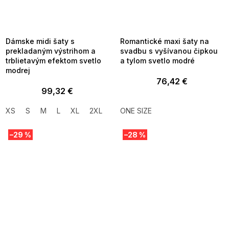
SUMMER SALE -35% ?
SUMMER SALE -35% ?
MMER35:35:EUR:P:f!2026-
G_SUMMER35:35:EUR:P:f!2026-
8-04-09:01,2026-08-10-
08-04-09:01,2026-08-10-
09:00
09:00
Dámske midi šaty s
Romantické maxi šaty na
prekladaným výstrihom a
svadbu s vyšívanou čipkou
trblietavým efektom svetlo
a tylom svetlo modré
modrej
76,42 €
99,32 €
XS
S
M
L
XL
2XL
ONE SIZE
–29 %
–28 %