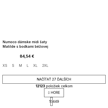
SUMMER SALE -35% ?
MMER35:35:EUR:P:f!2026-
8-04-09:01,2026-08-10-
09:00
Numoco dámske midi šaty
Matilde s bodkami béžovej
84,54 €
XS
S
M
L
XL
2XL
NAČÍTAŤ 27 ĎALŠÍCH
12123
položiek celkom
O
HORE
v
S
l
1
449
t
á
r