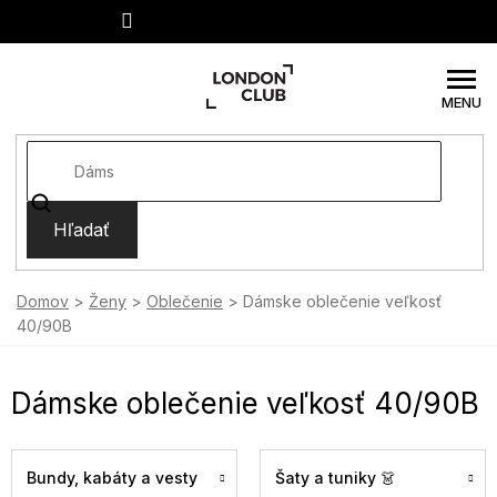
Prejsť
na
obsah
Hľadať
Domov
Ženy
Oblečenie
Dámske oblečenie veľkosť
40/90B
Dámske oblečenie veľkosť 40/90B
Bundy, kabáty a vesty
Šaty a tuniky 👗