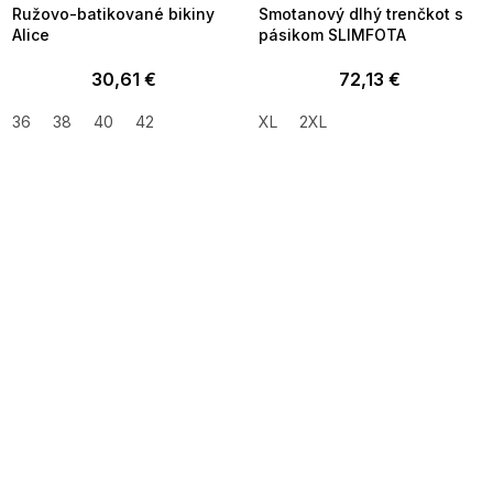
Ružovo-batikované bikiny
Smotanový dlhý trenčkot s
Alice
pásikom SLIMFOTA
30,61 €
72,13 €
36
38
40
42
XL
2XL
SUMMER SALE -35% ?
SUMMER SALE -35% ?
MMER35:35:EUR:P:f!2026-
G_SUMMER35:35:EUR:P:f!2026-