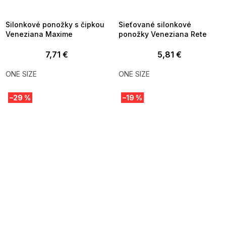
8-04-09:01,2026-08-10-
08-04-09:01,2026-08-10-
09:00
09:00
Silonkové ponožky s čipkou
Sieťované silonkové
Veneziana Maxime
ponožky Veneziana Rete
7,71 €
5,81 €
ONE SIZE
ONE SIZE
–29 %
–19 %