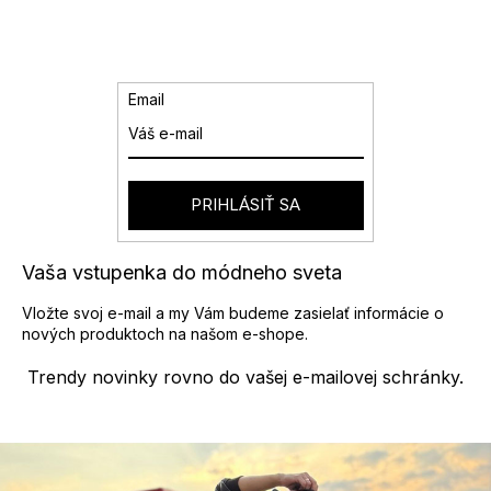
d
á
a
n
k
c
o
i
v
e
Email
a
p
n
r
i
v
e
k
y
PRIHLÁSIŤ SA
v
ý
p
Vaša vstupenka do módneho sveta
i
s
Vložte svoj e-mail a my Vám budeme zasielať informácie o
u
nových produktoch na našom e-shope.
Trendy novinky rovno do vašej e-mailovej schránky.