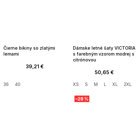
SUMMER SALE -35% ?
SUMMER SALE -35% ?
MMER35:35:EUR:P:f!2026-
G_SUMMER35:35:EUR:P:f!2026-
8-04-09:01,2026-08-10-
08-04-09:01,2026-08-10-
09:00
09:00
Čierne bikiny so zlatými
Dámske letné šaty VICTORIA
lemami
s farebným vzorom modrej s
citrónovou
39,21 €
50,65 €
36
40
XS
S
M
L
XL
2XL
–28 %