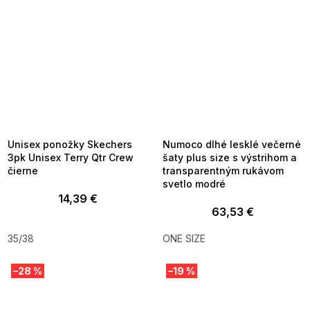
SUMMER SALE -35% ?
SUMMER SALE -35% ?
MMER35:35:EUR:P:f!2026-
G_SUMMER35:35:EUR:P:f!2026-
8-04-09:01,2026-08-10-
08-04-09:01,2026-08-10-
09:00
09:00
Unisex ponožky Skechers
Numoco dlhé lesklé večerné
3pk Unisex Terry Qtr Crew
šaty plus size s výstrihom a
čierne
transparentným rukávom
svetlo modré
14,39 €
63,53 €
35/38
ONE SIZE
–28 %
–19 %