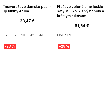
Tmavoružové dámske push-
Fľašovo zelené dlhé lesklé
up bikiny Aruba
šaty MELANIA s výstrihom a
krátkym rukávom
33,47 €
61,64 €
36
38
40
42
44
ONE SIZE
–28 %
–28 %